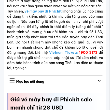
Phichit là một trong những điểm đến thú vị của Thái Lan,
nổi bật với cảnh quan thiên nhiên và nét văn hóa đặc sắc.
Tuy nhiên,
vé máy bay đi Phichit
không phải lúc nào cũng
dễ dàng tìm kiếm, nhất là khi nhu cầu tăng cao vào mùa
du lịch. Nếu bạn từng lỡ kế hoạch du lịch vì chi phí vượt
ngân sách, thì đây chính là thời điểm lý tưởng để “chốt”
hành trình với mức giá ưu đãi hiếm có – chỉ từ 28 USD,
mức giá thấp nhất hiện tại trên các tuyến bay đến Thái
Lan. Cơ hội tiết kiệm này không kéo dài quá lâu, vì vậy
bạn nên nhanh chóng đặt chỗ để không bỏ lỡ chuyến đi
đáng mong đợi. Liên hệ
Vietnam Tickets
1900 3173
để
được hỗ trợ giữ chỗ nhanh, cập nhật ưu đãi sớm nhất và
đảm bảo hành trình của bạn sang Thái Lan diễn ra thuận
lợi, trọn vẹn.
Mục lục nội dung
Giá vé máy bay đi Phichit sale
mạnh chỉ từ 28 USD