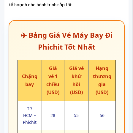
kế hoạch cho hành trình sắp tới:
✈️ Bảng Giá Vé Máy Bay Đi
Phichit Tốt Nhất
Giá
Giá vé
Hạng
Chặng
vé 1
khứ
thương
bay
chiều
hồi
gia
(USD)
(USD)
(USD)
TP.
HCM –
28
55
56
Phichit