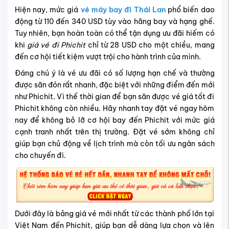
Hiện nay, mức giá
vé máy bay đi Thái Lan
phổ biến dao
động từ 110 đến 340 USD tùy vào hãng bay và hạng ghế.
Tuy nhiên, bạn hoàn toàn có thể tận dụng ưu đãi hiếm có
khi
giá vé đi Phichit
chỉ từ 28 USD cho một chiều, mang
đến cơ hội tiết kiệm vượt trội cho hành trình của mình.
Đáng chú ý là vé ưu đãi có số lượng hạn chế và thường
được săn đón rất nhanh, đặc biệt với những điểm đến mới
như Phichit. Vì thế thời gian để bạn săn được vé giá tốt đi
Phichit không còn nhiều. Hãy nhanh tay đặt vé ngay hôm
nay để không bỏ lỡ cơ hội bay đến Phichit với mức giá
cạnh tranh nhất trên thị trường. Đặt vé sớm không chỉ
giúp bạn chủ động về lịch trình mà còn tối ưu ngân sách
cho chuyến đi.
Dưới đây là bảng giá vé mới nhất từ các thành phố lớn tại
Việt Nam đến Phichit, giúp bạn dễ dàng lựa chọn và lên