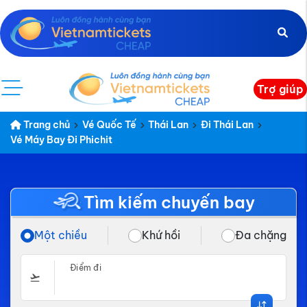
Trợ giúp
Trang chủ
Vé Quốc Tế
Thái Lan
Đi Thái Lan
Vé Máy Bay Đi Phichit
Tìm kiếm chuyến bay
Một chiều
Khứ hồi
Đa chặng
Điểm đi