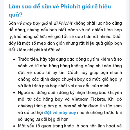
Làm sao để săn vé Phichit giá rẻ hiệu
quả?
Săn
vé máy bay giá rẻ đi Phichit
không phải lúc nào cũng
dễ dàng, nhưng nếu bạn biết cách và có chiến lược hợp
lý, khả năng sở hữu vé giá tốt sẽ cao hơn rất nhiều. Dưới
đây là một số mẹo đơn giản nhưng rất hiệu quả giúp bạn
tiết kiệm chi phí khi đặt vé.
Trước tiên, hãy tận dụng các công cụ tìm kiếm và so
sánh vé từ các hãng hàng không cũng như nền tảng
đặt vé quốc tế uy tín. Cách này giúp bạn nhanh
chóng xác định được chuyến bay có mức giá hợp lý
và lịch trình phù hợp nhất với nhu cầu của mình.
Ngoài ra, đừng quên đăng ký nhận thông báo khuyến
mãi từ các hãng bay và Vietnam Tickets. Khi có
chương trình giảm giá, bạn sẽ nhận được tin tức sớm
và có cơ hội
đặt vé máy bay
nhanh chóng trước khi
số lượng ưu đãi bị giới hạn.
Một yếu tố quan trọng khác là bạn nên linh hoạt về