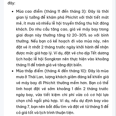
đây:
Mùa cao điểm (tháng 11 đến tháng 3): Đây là thời
gian lý tưởng để khám phá Phichit với thời tiết mát
mẻ, ít mưa và nhiều lễ hội truyền thống thu hút đông
khách. Do nhu cầu tăng cao, giá vé máy bay trong
giai đoạn này thường tăng từ 20-30% so với bình
thường. Nếu bạn có kế hoạch đi vào mùa này, nên
đặt vé ít nhất 2 tháng trước ngày khởi hành để nhận
được mức giá hợp lý. Ví dụ, đặt vé cho dịp Tết dương
lịch hoặc lễ hội Songkran nên thực hiện vào khoảng
tháng 11 để tránh giá vé tăng đột biến.
Mùa thấp điểm (tháng 4 đến tháng 10): Đây là mùa
mưa ở Thái Lan, lượng khách giảm đáng kể khiến giá
vé máy bay đi Phichit thường mềm hơn. Bạn có thể
linh hoạt đặt vé sớm khoảng 1 đến 2 tháng trước
ngày bay, vừa tiết kiệm chi phí vừa có cơ hội lựa
chọn chỗ ngồi phù hợp. Ví dụ, nếu dự định bay vào
tháng 7, bạn nên bắt đầu tìm và đặt vé từ tháng 5 để
có giá tốt và lịch trình thuận tiện.