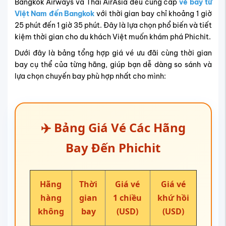
Bangkok Airways và Thai AirAsia đều cung cấp
vé bay từ
Việt Nam đến Bangkok
với thời gian bay chỉ khoảng 1 giờ
25 phút đến 1 giờ 35 phút. Đây là lựa chọn phổ biến và tiết
kiệm thời gian cho du khách Việt muốn khám phá Phichit.
Dưới đây là bảng tổng hợp giá vé ưu đãi cùng thời gian
bay cụ thể của từng hãng, giúp bạn dễ dàng so sánh và
lựa chọn chuyến bay phù hợp nhất cho mình:
✈️ Bảng Giá Vé Các Hãng
Bay Đến Phichit
Hãng
Thời
Giá vé
Giá vé
hàng
gian
1 chiều
khứ hồi
không
bay
(USD)
(USD)