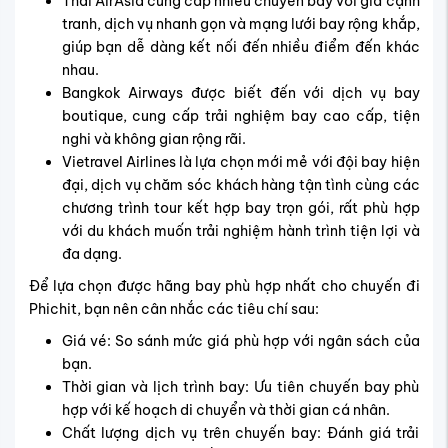
Thai AirAsia cung cấp nhiều chuyến bay với giá cạnh
tranh, dịch vụ nhanh gọn và mạng lưới bay rộng khắp,
giúp bạn dễ dàng kết nối đến nhiều điểm đến khác
nhau.
Bangkok Airways được biết đến với dịch vụ bay
boutique, cung cấp trải nghiệm bay cao cấp, tiện
nghi và không gian rộng rãi.
Vietravel Airlines là lựa chọn mới mẻ với đội bay hiện
đại, dịch vụ chăm sóc khách hàng tận tình cùng các
chương trình tour kết hợp bay trọn gói, rất phù hợp
với du khách muốn trải nghiệm hành trình tiện lợi và
đa dạng.
Để lựa chọn được hãng bay phù hợp nhất cho chuyến đi
Phichit, bạn nên cân nhắc các tiêu chí sau:
Giá vé: So sánh mức giá phù hợp với ngân sách của
bạn.
Thời gian và lịch trình bay: Ưu tiên chuyến bay phù
hợp với kế hoạch di chuyển và thời gian cá nhân.
Chất lượng dịch vụ trên chuyến bay: Đánh giá trải