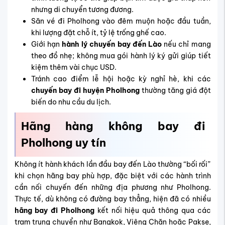
nhưng di chuyển tương đương.
Săn vé đi Pholhong
vào đêm muộn hoặc đầu tuần,
khi lượng đặt chỗ ít, tỷ lệ trống ghế cao.
Giới hạn
hành lý chuyến bay đến Lào
nếu chỉ mang
theo đồ nhẹ; không mua gói hành lý ký gửi giúp tiết
kiệm thêm vài chục USD.
Tránh cao điểm lễ hội hoặc kỳ nghỉ hè, khi các
chuyến bay đi huyện Pholhong
thường tăng giá đột
biến do nhu cầu du lịch.
Hãng hàng không bay đi
Pholhong uy tín
Không ít hành khách lần đầu bay đến Lào thường “bối rối”
khi chọn hãng bay phù hợp, đặc biệt với các hành trình
cần nối chuyến đến những địa phương như Pholhong.
Thực tế, dù không có đường bay thẳng, hiện đã có nhiều
hãng bay đi Pholhong
kết nối hiệu quả thông qua các
trạm trung chuyển như Bangkok, Viêng Chăn hoặc Pakse,