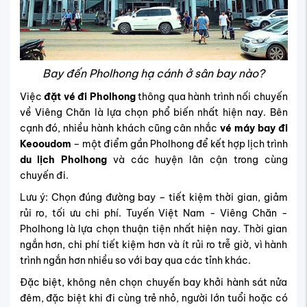
Bay đến Pholhong hạ cánh ở sân bay nào?
Việc
đặt vé đi Pholhong
thông qua hành trình nối chuyến
về Viêng Chăn là lựa chọn phổ biến nhất hiện nay. Bên
cạnh đó, nhiều hành khách cũng cân nhắc
vé máy bay đi
Keooudom
– một điểm gần Pholhong để kết hợp lịch trình
du lịch Pholhong
và các huyện lân cận trong cùng
chuyến đi.
Lưu ý
:
Chọn đúng đường bay – tiết kiệm thời gian, giảm
rủi ro, tối ưu chi phí.
Tuyến Việt Nam - Viêng Chăn -
Pholhong là lựa chọn thuận tiện nhất hiện nay. Thời gian
ngắn hơn, chi phí tiết kiệm hơn và ít rủi ro trễ giờ, vì hành
trình ngắn hơn nhiều so với bay qua các tỉnh khác.
Đặc biệt, không nên chọn chuyến bay khởi hành sát nửa
đêm, đặc biệt khi đi cùng trẻ nhỏ, người lớn tuổi hoặc có