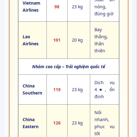
Vietnam
98
23 kg
nóng,
Airlines
đúng giờ
Bay
Lao
thẳng,
101
20 kg
Airlines
thân
thiện
Nhóm cao cấp – Trải nghiệm quốc tế
Dịch vụ
China
119
23 kg
4★, ổn
Southern
định
Nối
China
nhanh,
126
23 kg
Eastern
phục vụ
tốt