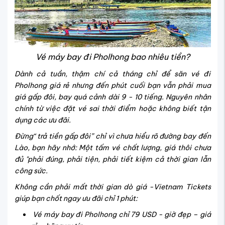
Vé máy bay đi Pholhong bao nhiêu tiền?
Dành cả tuần, thậm chí cả tháng chỉ để săn vé đi
Pholhong giá rẻ nhưng đến phút cuối bạn vẫn phải mua
giá gấp đôi, bay quá cảnh dài 9 - 10 tiếng. Nguyên nhân
chính từ việc đặt vé sai thời điểm hoặc không biết tận
dụng các ưu đãi.
Đừng“ trả tiền gấp đôi” chỉ vì chưa hiểu rõ đường bay đến
Lào, bạn hãy nhớ: Một tấm vé chất lượng, giá thôi chưa
đủ "phải đúng, phải tiện, phải tiết kiệm cả thời gian lẫn
công sức.
Không cần phải mất thời gian dò giá -Vietnam Tickets
giúp bạn chốt ngay ưu đãi chỉ 1 phút:
Vé máy bay đi Pholhong chỉ 79 USD - giờ đẹp – giá