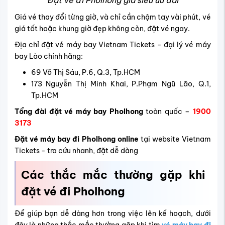
Đặt vé đi Pholhong giá siêu ưu đãi
Giá vé thay đổi từng giờ, và chỉ cần chậm tay vài phút, vé
giá tốt hoặc khung giờ đẹp không còn, đặt vé ngay.
Địa chỉ đặt vé máy bay Vietnam Tickets - đại lý vé máy
bay Lào chính hãng:
69 Võ Thị Sáu, P.6, Q.3, Tp.HCM
173 Nguyễn Thị Minh Khai, P.Phạm Ngũ Lão, Q.1,
Tp.HCM
Tổng đài đặt vé máy bay Pholhong
toàn quốc –
1900
3173
Đặt vé máy bay đi Pholhong online
tại website Vietnam
Tickets - tra cứu nhanh, đặt dễ dàng
Các thắc mắc thường gặp khi
đặt vé đi Pholhong
Để giúp bạn dễ dàng hơn trong việc lên kế hoạch, dưới
đây là những thắc mắc thường gặp khi tìm
vé máy bay đi