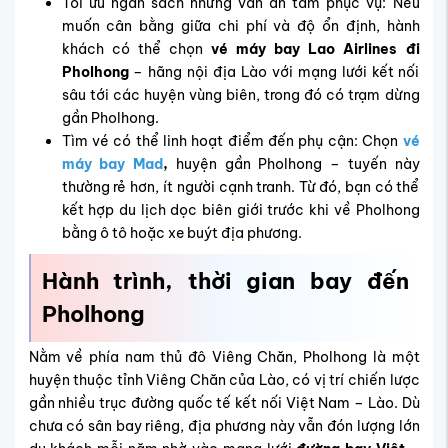
Tối ưu ngân sách nhưng vẫn an tâm phục vụ: Nếu
muốn cân bằng giữa chi phí và độ ổn định, hành
khách có thể chọn
vé máy bay Lao Airlines đi
Pholhong
– hãng nội địa Lào với mạng lưới kết nối
sâu tới các huyện vùng biên, trong đó có trạm dừng
gần Pholhong.
Tìm vé có thể linh hoạt điểm đến phụ cận: Chọn
vé
máy bay Mad
,
huyện
gần Pholhong
– tuyến này
thường rẻ hơn, ít người cạnh tranh. Từ đó, bạn có thể
kết hợp du lịch dọc biên giới trước khi về Pholhong
bằng ô tô hoặc xe buýt địa phương.
Hành trình, thời gian bay đến
Pholhong
Nằm về phía nam thủ đô Viêng Chăn,
Pholhong
là một
huyện thuộc tỉnh Viêng Chăn của Lào
, có vị trí chiến lược
gần nhiều trục đường quốc tế kết nối Việt Nam – Lào. Dù
chưa có sân bay riêng, địa phương này vẫn đón lượng lớn