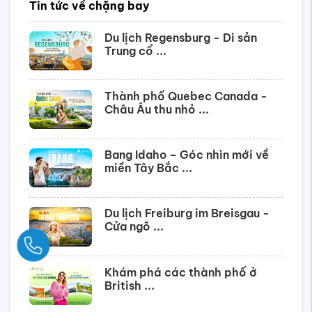
Tin tức về chặng bay
Du lịch Regensburg - Di sản
Trung cổ ...
Thành phố Quebec Canada -
Châu Âu thu nhỏ ...
Bang Idaho – Góc nhìn mới về
miền Tây Bắc ...
Du lịch Freiburg im Breisgau -
Cửa ngõ ...
Ngay
Khám phá các thành phố ở
British ...