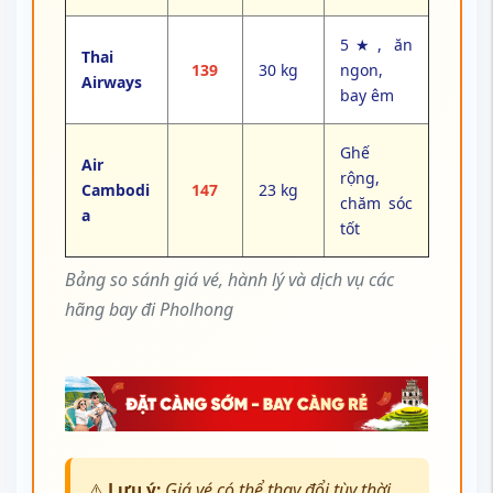
5★, ăn
Thai
139
30 kg
ngon,
Airways
bay êm
Ghế
Air
rộng,
Cambodi
147
23 kg
chăm sóc
a
tốt
Bảng so sánh giá vé, hành lý và dịch vụ các
hãng bay đi Pholhong
⚠️
Lưu ý:
Giá vé có thể thay đổi tùy thời