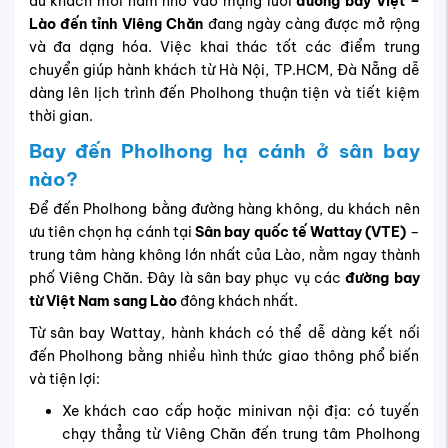
du khách mỗi năm nhờ vào mạng lưới
đường bay Việt –
Lào đến tỉnh Viêng Chăn
đang ngày càng được mở rộng
và đa dạng hóa. Việc khai thác tốt các điểm trung
chuyển giúp hành khách từ Hà Nội, TP.HCM, Đà Nẵng dễ
dàng lên lịch trình đến Pholhong thuận tiện và tiết kiệm
thời gian.
Bay đến Pholhong hạ cánh ở sân bay
nào?
Để đến Pholhong bằng đường hàng không, du khách nên
ưu tiên chọn hạ cánh tại
Sân bay quốc tế Wattay (VTE)
–
trung tâm hàng không lớn nhất của Lào, nằm ngay thành
phố Viêng Chăn. Đây là sân bay phục vụ các
đường bay
từ Việt Nam sang Lào
đông khách nhất.
Từ sân bay Wattay, hành khách có thể dễ dàng kết nối
đến Pholhong bằng nhiều hình thức giao thông phổ biến
và tiện lợi:
Xe khách cao cấp hoặc minivan nội địa: có tuyến
chạy thẳng từ Viêng Chăn đến trung tâm Pholhong