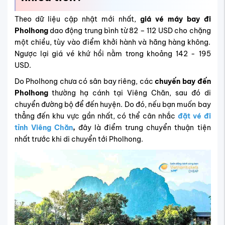
Theo dữ liệu cập nhật mới nhất,
giá vé máy bay đi
Pholhong
dao động trung bình từ 82 – 112 USD cho chặng
một chiều, tùy vào điểm khởi hành và hãng hàng không.
Ngược lại giá vé khứ hồi nằm trong khoảng 142 - 195
USD.
Do Pholhong chưa có sân bay riêng, các
chuyến bay đến
Pholhong
thường hạ cánh tại Viêng Chăn, sau đó di
chuyển đường bộ để đến huyện. Do đó, nếu bạn muốn bay
thẳng đến khu vực gần nhất, có thể cân nhắc
đặt vé đi
tỉnh Viêng Chăn
,
đây là điểm trung chuyển thuận tiện
nhất trước khi di chuyển tới Pholhong.