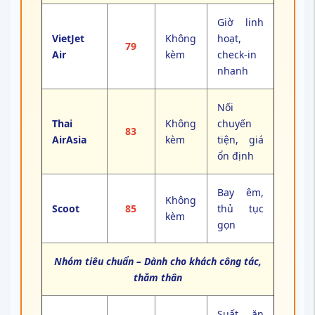
Giờ linh
VietJet
Không
hoạt,
79
Air
kèm
check-in
nhanh
Nối
Thai
Không
chuyến
83
AirAsia
kèm
tiện, giá
ổn định
Bay êm,
Không
Scoot
85
thủ tục
kèm
gọn
Nhóm tiêu chuẩn – Dành cho khách công tác,
thăm thân
Suất ăn