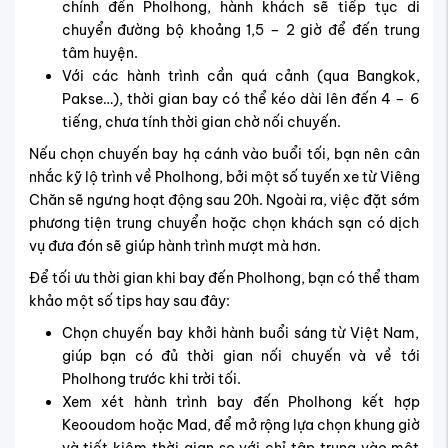
chính đến Pholhong, hành khách sẽ tiếp tục di
chuyển đường bộ khoảng 1,5 – 2 giờ để đến trung
tâm huyện.
Với các hành trình cần quá cảnh (qua Bangkok,
Pakse…), thời gian bay có thể kéo dài lên đến 4 – 6
tiếng, chưa tính thời gian chờ nối chuyến.
Nếu chọn chuyến bay hạ cánh vào buổi tối, bạn nên cân
nhắc kỹ lộ trình về Pholhong, bởi một số tuyến xe từ Viêng
Chăn sẽ ngưng hoạt động sau 20h. Ngoài ra, việc đặt sớm
phương tiện trung chuyển hoặc chọn khách sạn có dịch
vụ đưa đón sẽ giúp hành trình mượt mà hơn.
Để tối ưu thời gian khi bay đến Pholhong, bạn có thể tham
khảo một số tips hay sau đây:
Chọn chuyến bay khởi hành buổi sáng từ Việt Nam,
giúp bạn có đủ thời gian nối chuyến và về tới
Pholhong trước khi trời tối.
Xem xét hành trình bay đến Pholhong kết hợp
Keooudom hoặc Mad, để mở rộng lựa chọn khung giờ