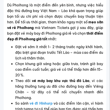
Dù Pholhong là một điểm đến yên bình, nhưng việc hiểu
đặc thù đường bay
Việt Nam – Lào
khá quan trọng giúp
bạn tối ưu chi phí và chọn được chuyến bay thuận tiện
hơn. Để tối ưu thời gian, tham khảo ngay một số
mẹo săn
vé rẻ Pholhong
mà Vietnam Tickets gợi ý sau đây, giúp
bạn đặt
vé máy bay đi Pholhong giá rẻ
và chọn
thời điểm
đẹp đi Pholhong giá tốt
nhất:
Đặt vé sớm ít nhất 1- 2 tháng trước ngày khởi hành,
đặc biệt giai đoạn trước Tết Lào – mùa cao điểm du
lịch và thăm thân.
Chọn khung giờ sáng hoặc giữa trưa, tránh giờ bay
cao điểm cuối tuần; giá vé có thể thấp hơn đến 15–
20 %.
Theo dõi
vé máy bay khu vực thủ đô Lào
, vì các
hãng thường tung ưu đãi cho đường bay đến Viêng
Chăn – từ đây có thể nối chuyến nhanh đến
Pholhong.
So sánh
vé đi Hinhurp
và các điểm lân cận, vì hành
trình tương tự có thể giúp bạn tìm được giá thấp hơn