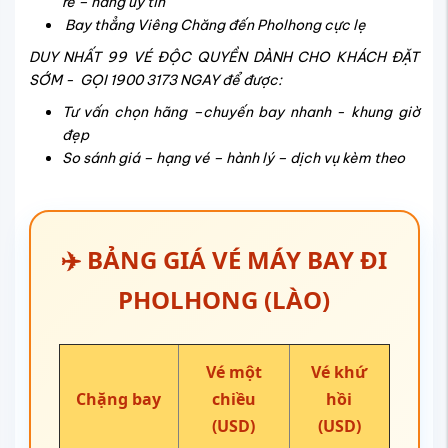
rẻ – hãng uy tín
Bay thẳng Viêng Chăng đến Pholhong cực lẹ
DUY NHẤT 99 VÉ ĐỘC QUYỀN DÀNH CHO KHÁCH ĐẶT
SỚM - GỌI 1900 3173 NGAY để được:
Tư vấn chọn hãng –chuyến bay nhanh - khung giờ
đẹp
So sánh giá – hạng vé – hành lý – dịch vụ kèm theo
✈️ BẢNG GIÁ VÉ MÁY BAY ĐI
PHOLHONG (LÀO)
Vé một
Vé khứ
Chặng bay
chiều
hồi
(USD)
(USD)