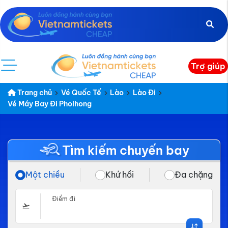
Trợ giúp
Trang chủ
Vé Quốc Tế
Lào
Lào Đi
Vé Máy Bay Đi Pholhong
Tìm kiếm chuyến bay
Một chiều
Khứ hồi
Đa chặng
Điểm đi