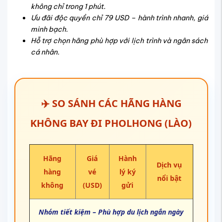
không chỉ trong 1 phút.
Ưu đãi độc quyền chỉ 79 USD – hành trình nhanh, giá
minh bạch.
Hỗ trợ chọn hãng phù hợp với lịch trình và ngân sách
cá nhân.
✈️ SO SÁNH CÁC HÃNG HÀNG
KHÔNG BAY ĐI PHOLHONG (LÀO)
Hãng
Giá
Hành
Dịch vụ
hàng
vé
lý ký
nổi bật
không
(USD)
gửi
Nhóm tiết kiệm – Phù hợp du lịch ngắn ngày