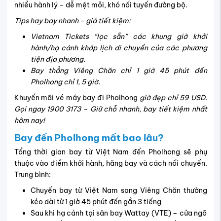
nhiều hành lý – dễ mệt mỏi, khó nối tuyến đường bộ.
Tips hay bay nhanh - giá tiết kiệm:
Vietnam Tickets “lọc sẵn” các khung giờ khởi
hành/hạ cánh khớp lịch di chuyển của các phương
tiện địa phương.
Bay thẳng Viêng Chăn chỉ 1 giờ 45 phút đến
Pholhong chỉ 1, 5 giờ.
Khuyến mãi vé máy bay đi Pholhong
giờ đẹp chỉ 59 USD.
Gọi ngay 1900 3173 – Giữ chỗ nhanh, bay tiết kiệm nhất
hôm nay!
Bay đến Pholhong mất bao lâu?
Tổng thời gian bay từ Việt Nam đến Pholhong sẽ phụ
thuộc vào điểm khởi hành, hãng bay và cách nối chuyến.
Trung bình:
Chuyến bay từ Việt Nam sang Viêng Chăn thường
kéo dài từ 1 giờ 45 phút đến gần 3 tiếng
Sau khi hạ cánh tại sân bay Wattay (VTE) – cửa ngõ