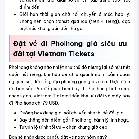
và tiết kiệm thời gian so với chỉ tập trung vào một
điểm đến.
Giới hạn thời gian chờ nối chuyến ở mức hợp lý,
không nên chọn transit quá lâu (trên 4 tiếng), đặc
biệt nếu không cần đổi nhà ga.
Đặt vé đi Pholhong giá siêu ưu
đãi tại Vietnam Tickets
Pholhong không náo nhiệt như thủ đô nhưng lại sở hữu nét
cuốn hút riêng: khí hậu dễ chịu quanh năm, cảnh quan
nguyên sơ, đời sống địa phương gần gũi và ẩm thực đậm
đà bản sắc. Và để giúp bạn bay đi Pholhong tiết kiệm,
nhanh gọn, Vietnam Tickets triển khai ưu đãi vé máy bay
đi Pholhong chỉ 79 USD.
Đường bay đúng giờ, nối chuyến nhanh, dễ đổi giờ.
Bay thẳng đến điểm gần Pholhong, hành lý linh hoạt.
Tư vấn lộ trình tối ưu – chọn khung giờ đẹp
Bạn sẽ nhận được gì nếu đặt vé ngay hôm nay?