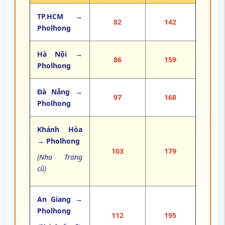
TP.HCM →
82
142
Pholhong
Hà Nội →
86
159
Pholhong
Đà Nẵng →
97
168
Pholhong
Khánh Hòa
→ Pholhong
103
179
(Nha Trang
cũ)
An Giang →
Pholhong
112
195