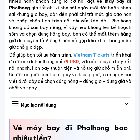
Nhiều hành khách từng lỡ cơ hội đặt
vé máy bay đi
Pholhong
giá tốt chỉ vì chờ sát ngày mới đặt hoặc chọn
sai khung giờ bay, dẫn đến phải chi trả mức giá cao hơn
và chấp nhận lịch trình nối chuyến kéo dài. Pholhong
không có sân bay riêng, vì vậy nếu không lên kế hoạch
sớm và chọn đúng hãng bay, bạn có thể mất thêm hàng
giờ di chuyển từ Viêng Chăn và gặp khó khăn trong việc
giữ chỗ giờ đẹp.
Để giúp bạn tối ưu hành trình,
Vietnam Tickets
triển khai
ưu đãi vé đi Pholhong chỉ
79 USD
, với các chuyến bay kết
nối nhanh, lịch bay thuận tiện và hỗ trợ giữ chỗ miễn phí.
Ưu đãi có giới hạn theo ngày và khung giờ, xem ngay bài
viết dưới đây để chọn đúng hãng – đúng giờ – đúng giá và
chốt vé ngay.
Mục lục nội dung
Vé máy bay đi Pholhong bao
nhiêu tiền?