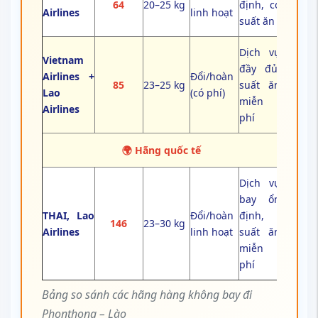
64
20–25 kg
định, có
Airlines
linh hoạt
suất ăn
Dịch vụ
Vietnam
đầy đủ,
Airlines +
Đổi/hoàn
85
23–25 kg
suất ăn
Lao
(có phí)
miễn
Airlines
phí
🌍 Hãng quốc tế
Dịch vụ
bay ổn
THAI, Lao
Đổi/hoàn
định,
146
23–30 kg
Airlines
linh hoạt
suất ăn
miễn
phí
Bảng so sánh các hãng hàng không bay đi
Phonthong – Lào