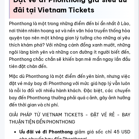
đãi tại Vietnam Tickets
Phonthong là một trong những điểm đến bí ẩn nhất ở Lào,
nơi thiên nhiên hoang sơ và nền văn hóa truyền thống hòa
quyện tạo nên một không gian lý tưởng cho những ai yêu
thích khám phá? Với những cánh đồng xanh mướt, những
ngôi làng bình yên và những con đường ít người biết đến,
Phonthong chắc chắn sẽ khiến bạn mê mẩn ngay lần đầu
tiên đặt chân đến.
Mặc dù Phonthong là một điểm đến yên bình, nhưng việc
đặt vé máy bay đi Phonthong với mức giá hợp lý vẫn luôn
là nỗi lo đối với nhiều hành khách. Đặc biệt, các chuyến
bay đến Phonthong thường phải quá cảnh, gây ảnh hưởng
đến thời gian và chi phí.
GIẢI PHÁP TỪ VIETNAM TICKETS - ĐẶT VÉ RẺ - BAY
THUẬN TIỆN ĐẾN PHONTHONG
Ưu đãi vé đi Phonthong
giảm giá sốc chỉ 45 USD
cho chuyến bay đến Phonthong!