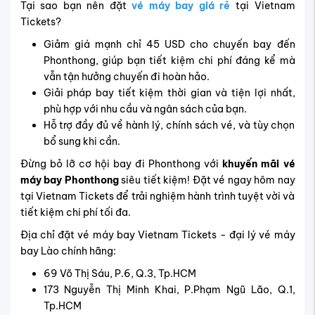
Tại sao bạn nên đặt
vé máy bay giá rẻ
tại Vietnam
Tickets?
Giảm giá mạnh chỉ 45 USD cho chuyến bay đến
Phonthong, giúp bạn tiết kiệm chi phí đáng kể mà
vẫn tận hưởng chuyến đi hoàn hảo.
Giải pháp bay tiết kiệm thời gian và tiện lợi nhất,
phù hợp với nhu cầu và ngân sách của bạn.
Hỗ trợ đầy đủ về hành lý, chính sách vé, và tùy chọn
bổ sung khi cần.
Đừng bỏ lỡ cơ hội bay đi Phonthong với
khuyến mãi vé
máy bay Phonthong
siêu tiết kiệm! Đặt vé ngay hôm nay
tại Vietnam Tickets để trải nghiệm hành trình tuyệt vời và
tiết kiệm chi phí tối đa.
Địa chỉ đặt vé máy bay Vietnam Tickets - đại lý vé máy
bay Lào chính hãng:
69 Võ Thị Sáu, P.6, Q.3, Tp.HCM
173 Nguyễn Thị Minh Khai, P.Phạm Ngũ Lão, Q.1,
Tp.HCM