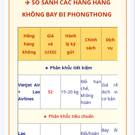
✈️ SO SÁNH CÁC HÃNG HÀNG
KHÔNG BAY ĐI PHONGTHONG
Hãng
Giá
Hành
Chính
Dịch
hàng
vé
lý ký
sách
vụ
không
(USD)
gửi
🔹 Phân khû́c tiết kiệm
Đổi hạn
VietJet Air
Giá rẻ,
chế,
+ Lao
52
15–20 kg
dịch vụ
không
Airlines
cơ bản
hoàn
🔸 Phân khû́c tiêu chuẩn
Bay ổn
Lao
Đổi/hoàn