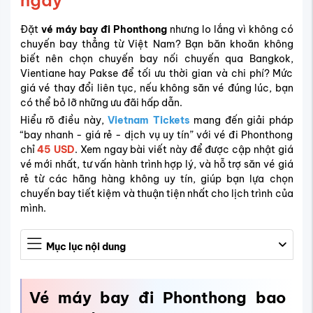
ngay
Đặt
vé máy bay đi Phonthong
nhưng lo lắng vì không có
chuyến bay thẳng từ Việt Nam? Bạn băn khoăn không
biết nên chọn chuyến bay nối chuyến qua Bangkok,
Vientiane hay Pakse để tối ưu thời gian và chi phí? Mức
giá vé thay đổi liên tục, nếu không săn vé đúng lúc, bạn
có thể bỏ lỡ những ưu đãi hấp dẫn.
Hiểu rõ điều này,
Vietnam Tickets
mang đến giải pháp
“bay nhanh - giá rẻ - dịch vụ uy tín” với vé đi Phonthong
chỉ
45 USD
. Xem ngay bài viết này để được cập nhật giá
vé mới nhất, tư vấn hành trình hợp lý, và hỗ trợ săn vé giá
rẻ từ các hãng hàng không uy tín, giúp bạn lựa chọn
chuyến bay tiết kiệm và thuận tiện nhất cho lịch trình của
mình.
Mục lục nội dung
Vé máy bay đi
Phonthong
bao