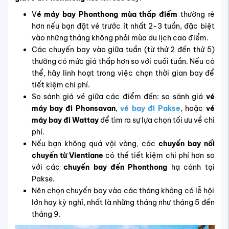
V
é máy bay Phonthong mùa thấp điểm
thường rẻ
hơn nếu bạn đặt vé trước ít nhất 2-3 tuần, đặc biệt
vào những tháng không phải mùa du lịch cao điểm.
Các chuyến bay vào giữa tuần (từ thứ 2 đến thứ 5)
thường có mức giá thấp hơn so với cuối tuần. Nếu có
thể, hãy linh hoạt trong việc chọn thời gian bay để
tiết kiệm chi phí.
So sánh giá vé giữa các điểm đến: so sánh giá
vé
máy bay đi Phonsavan
,
vé bay đi Pakse
, hoặc
vé
máy bay đi Wattay
để tìm ra sự lựa chọn tối ưu về chi
phí.
Nếu bạn không quá vội vàng, các
chuyến bay nối
chuyến từ Vientiane
có thể tiết kiệm chi phí hơn so
với các
chuyến bay đến Phonthong
hạ cánh tại
Pakse.
Nên chọn chuyến bay vào các tháng không có lễ hội
lớn hay kỳ nghỉ, nhất là những tháng như tháng 5 đến
tháng 9.