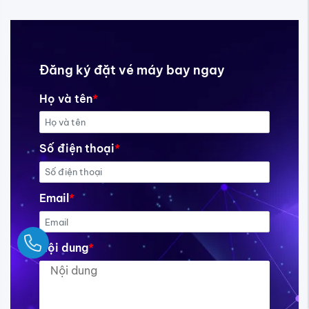
Đăng ký đặt vé máy bay ngay
Họ và tên
*
Số điện thoại
*
Email
*
Ngay
Nội dung
*