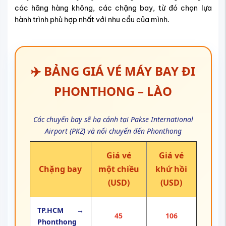
các hãng hàng không, các chặng bay, từ đó chọn lựa
hành trình phù hợp nhất với nhu cầu của mình.
✈️ BẢNG GIÁ VÉ MÁY BAY ĐI
PHONTHONG – LÀO
Các chuyến bay sẽ hạ cánh tại Pakse International
Airport (PKZ) và nối chuyến đến Phonthong
Giá vé
Giá vé
Chặng bay
một chiều
khứ hồi
(USD)
(USD)
TP.HCM →
45
106
Phonthong