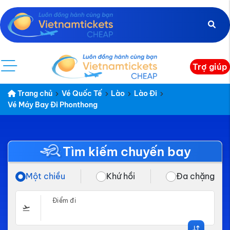
Trợ giúp
Trang chủ
Vé Quốc Tế
Lào
Lào Đi
Vé Máy Bay Đi Phonthong
Tìm kiếm chuyến bay
Một chiều
Khứ hồi
Đa chặng
Điểm đi