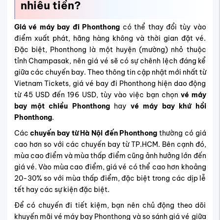
nhiêu tiền?
Giá vé máy bay đi Phonthong
có thể thay đổi tùy vào
điểm xuất phát, hãng hàng không và thời gian đặt vé.
Đặc biệt, Phonthong là một huyện (mường) nhỏ thuộc
tỉnh Champasak, nên giá vé sẽ có sự chênh lệch đáng kể
giữa các chuyến bay. Theo thông tin cập nhật mới nhất từ
Vietnam Tickets, giá vé bay đi Phonthong hiện dao động
từ 45 USD đến 196 USD, tùy vào việc bạn chọn
vé máy
bay một chiều Phonthong
hay
vé máy bay khứ hồi
Phonthong
.
Các
chuyến bay từ Hà Nội đến Phonthong
thường có giá
cao hơn so với các chuyến bay từ TP.HCM. Bên cạnh đó,
mùa cao điểm và mùa thấp điểm cũng ảnh hưởng lớn đến
giá vé.
Vào mùa cao điểm, giá vé có thể cao hơn khoảng
20-30% so với mùa thấp điểm, đặc biệt trong các dịp lễ
tết hay các sự kiện đặc biệt.
Để có chuyến đi tiết kiệm, bạn nên chủ động theo dõi
khuyến mãi vé máy bay Phonthong và so sánh giá vé giữa