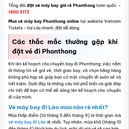
Tổng đài
đặt vé máy bay giá rẻ Phonthong
toàn quốc –
1900 3173
Mua vé máy bay Phonthong online
tại website Vietnam
Tickets - tra cứu nhanh, đặt dễ dàng.
Các thắc mắc thường gặp khi
đặt vé đi
Phonthong
Khi lên kế hoạch cho chuyến bay đi Phonthong, việc nắm
rõ thông tin về giá vé, thời gian bay, và chọn hãng hàng
không phù hợp sẽ giúp bạn có một chuyến đi suôn sẻ và
tiết kiệm. Dưới đây là những câu hỏi phổ biến và giải đáp
chi tiết để bạn có thể dễ dàng lên kế hoạch cho chuyến
đi của mình.
Vé máy bay đi Lào mùa nào rẻ nhất?
Mùa thấp điểm (từ tháng 5 đến tháng 9) là thời gian mà
vé máy bay đi Lào
rẻ nhất. Tuy nhiên, mùa khô (tháng 10
đến tháng 4) thích hợp du lịch, mặc dù giá vé sẽ cao hơn.