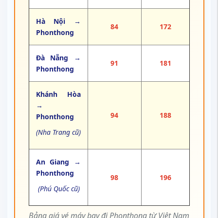
Hà Nội →
84
172
Phonthong
Đà Nẵng →
91
181
Phonthong
Khánh Hòa
→
94
188
Phonthong
(Nha Trang cũ)
An Giang →
Phonthong
98
196
(Phú Quốc cũ)
Bảng giá vé máy bay đi Phonthong từ Việt Nam