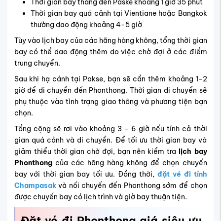
Thời gian bay thẳng đến Paske khoảng
1 giờ 35 phút
Thời gian bay quá cảnh tại Vientiane hoặc Bangkok
thường dao động khoảng 4-5 giờ
Tùy vào lịch bay của các hãng hàng không, tổng thời gian
bay có thể dao động thêm do việc chờ đợi ở các điểm
trung chuyển.
Sau khi hạ cánh tại Pakse, bạn sẽ cần thêm khoảng 1-2
giờ để di chuyển đến Phonthong. Thời gian di chuyển sẽ
phụ thuộc vào tình trạng giao thông và phương tiện bạn
chọn.
Tổng cộng sẽ rơi vào khoảng 3 - 6 giờ nếu tính cả thời
gian quá cảnh và di chuyển. Để tối ưu thời gian bay và
giảm thiểu thời gian chờ đợi, bạn nên kiểm tra
lịch bay
Phonthong
của các hãng hàng không để chọn chuyến
bay với thời gian bay tối ưu. Đồng thời,
đặt vé đi tỉnh
Champasak
và nối chuyến đến Phonthong sớm để chọn
được chuyến bay có lịch trình và giờ bay thuận tiện.
Đặt vé đi
Phonthong
giá siêu ưu