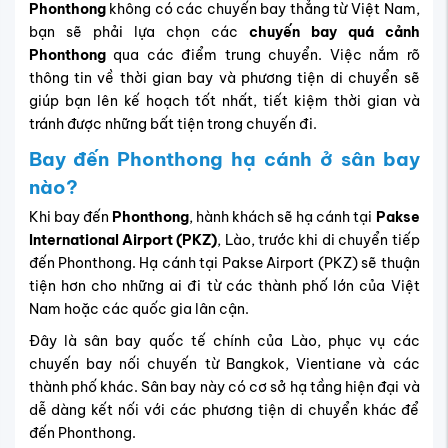
Phonthong
không có các chuyến bay thẳng từ Việt Nam,
bạn sẽ phải lựa chọn các
chuyến bay quá cảnh
Phonthong
qua các điểm trung chuyển. Việc nắm rõ
thông tin về thời gian bay và phương tiện di chuyển sẽ
giúp bạn lên kế hoạch tốt nhất, tiết kiệm thời gian và
tránh được những bất tiện trong chuyến đi.
Bay đến
Phonthong
hạ cánh ở sân bay
nào?
Khi bay đến
Phonthong
, hành khách sẽ hạ cánh tại
Pakse
International Airport (PKZ)
, Lào, trước khi di chuyển tiếp
đến Phonthong. Hạ cánh tại Pakse Airport (PKZ) sẽ thuận
tiện hơn cho những ai đi từ các thành phố lớn của Việt
Nam hoặc các quốc gia lân cận.
Đây là sân bay quốc tế chính của Lào, phục vụ các
chuyến bay nối chuyến từ Bangkok, Vientiane và các
thành phố khác. Sân bay này có cơ sở hạ tầng hiện đại và
dễ dàng kết nối với các phương tiện di chuyển khác để
đến Phonthong.