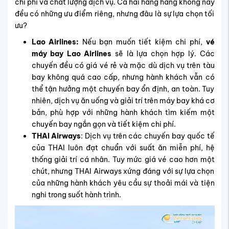
chi phí và chất lượng dịch vụ. Cả hai hãng hàng không này
đều có những ưu điểm riêng, nhưng đâu là sự lựa chọn tối
ưu?
Lao Airlines:
Nếu bạn muốn tiết kiệm chi phí,
vé
máy bay Lao Airlines
sẽ là lựa chọn hợp lý. Các
chuyến đều có giá vé rẻ và mặc dù dịch vụ trên tàu
bay không quá cao cấp, nhưng hành khách vẫn có
thể tận hưởng một chuyến bay ổn định, an toàn. Tuy
nhiên, dịch vụ ăn uống và giải trí trên máy bay khá cơ
bản, phù hợp với những hành khách tìm kiếm một
chuyến bay ngắn gọn và tiết kiệm chi phí.
THAI Airways
: Dịch vụ trên các chuyến bay quốc tế
của THAI luôn đạt chuẩn với suất ăn miễn phí, hệ
thống giải trí cá nhân. Tuy mức giá vé cao hơn một
chút, nhưng THAI Airways xứng đáng với sự lựa chọn
của những hành khách yêu cầu sự thoải mái và tiện
nghi trong suốt hành trình.