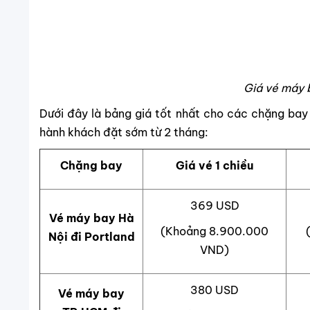
Vé máy bay Hà
(Khoảng 8.900.000
Nội đi Portland
VND)
380 USD
Vé máy bay
TP.HCM đi
(Khoảng 9.200.000
Portland
VND)
395 USD
Vé máy bay Đà
Nẵng đi
(Khoảng 9.600.000
Portland
VND)
Lưu ý:
Giá vé trên là giá cơ sở chưa bao gồm thuế và 
Mức giá có thể thay đổi theo thời điểm, số l