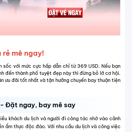
á rẻ mê ngay!
m sốc với mức cực hấp dẫn chỉ từ 369 USD. Nếu bạn
nh đến thành phố tuyệt đẹp này thì đừng bỏ lỡ cơ hội.
 ưu đãi tốt nhất và tận hưởng chuyến bay thuận tiện
ẻ - Đặt ngay, bay mê say
hiều khách du lịch và người đi công tác nhờ vào cảnh
ền ẩm thực độc đáo. Với nhu cầu du lịch và công việc