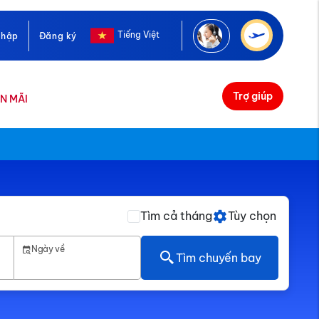
Tiếng Việt
nhập
Đăng ký
Trợ giúp
N MÃI
Tìm cả tháng
Tùy chọn
Ngày về
Tìm chuyến bay