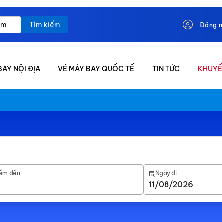
Tìm kiếm
Đăng 
BAY NỘI ĐỊA
VÉ MÁY BAY QUỐC TẾ
TIN TỨC
KHUYẾ
ểm đến
Ngày đi