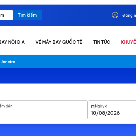
Tìm kiếm
Đăng 
BAY NỘI ĐỊA
VÉ MÁY BAY QUỐC TẾ
TIN TỨC
KHUYẾ
 Janeiro
ểm đến
Ngày đi