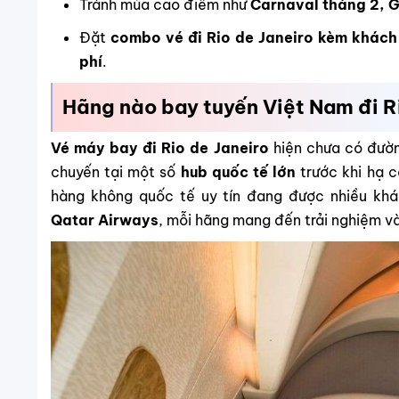
Tránh mùa cao điểm như
Carnaval tháng 2, G
Đặt
combo vé đi Rio de Janeiro kèm khách
phí
.
Hãng nào bay tuyến Việt Nam đi R
Vé máy bay đi Rio de Janeiro
hiện chưa có đườn
chuyến tại một số
hub quốc tế lớn
trước khi hạ 
hàng không quốc tế uy tín đang được nhiều kh
Qatar Airways
, mỗi hãng mang đến trải nghiệm và 