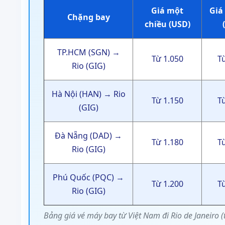
Giá một
Giá
Chặng bay
chiều (USD)
TP.HCM (SGN) →
Từ 1.050
T
Rio (GIG)
Hà Nội (HAN) → Rio
Từ 1.150
T
(GIG)
Đà Nẵng (DAD) →
Từ 1.180
T
Rio (GIG)
Phú Quốc (PQC) →
Từ 1.200
T
Rio (GIG)
Bảng giá vé máy bay từ Việt Nam đi Rio de Janeiro 