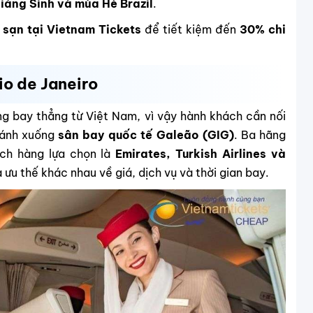
iáng Sinh và mùa Hè Brazil
.
 sạn tại Vietnam Tickets
để tiết kiệm đến
30% chi
io de Janeiro
g bay thẳng từ Việt Nam, vì vậy hành khách cần nối
cánh xuống
sân bay quốc tế Galeão (GIG)
. Ba hãng
ách hàng lựa chọn là
Emirates, Turkish Airlines và
ưu thế khác nhau về giá, dịch vụ và thời gian bay.