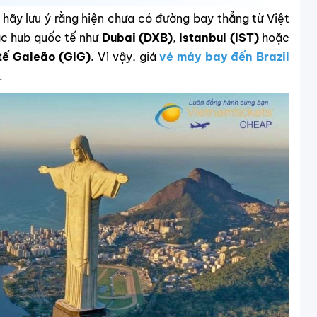
, hãy lưu ý rằng hiện chưa có đường bay thẳng từ Việt
ác hub quốc tế như
Dubai (DXB)
,
Istanbul (IST)
hoặc
tế Galeão (GIG)
. Vì vậy, giá
vé máy bay đến Brazil
.