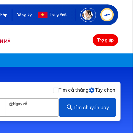
Tiếng Việt
nhập
Đăng ký
Trợ giúp
N MÃI
Tìm cả tháng
Tùy chọn
Ngày về
Tìm chuyến bay