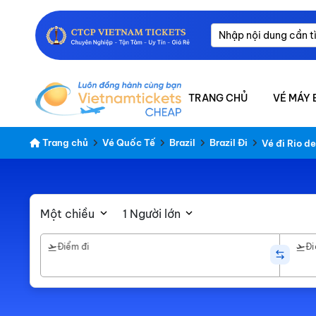
TRANG CHỦ
VÉ MÁY 
Trang chủ
Vé Quốc Tế
Brazil
Brazil Đi
Vé đi Rio de
Một chiều
1 Người lớn
Điểm đi
Đi