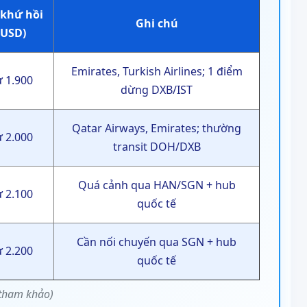
 khứ hồi
Ghi chú
(USD)
Emirates, Turkish Airlines; 1 điểm
ừ 1.900
dừng DXB/IST
Qatar Airways, Emirates; thường
ừ 2.000
transit DOH/DXB
Quá cảnh qua HAN/SGN + hub
ừ 2.100
quốc tế
Cần nối chuyến qua SGN + hub
ừ 2.200
quốc tế
(tham khảo)