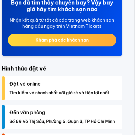
Bạn đã tìm thấy chuyến bay? Vậy bay
giờ hãy tìm khách sạn nào
Nhận kết quả từ tất cả các trang web khách sạn
hàng đầu ngay trên Vietnam Tickets
Khám phá các khách sạn
Hình thức đặt vé
Đặt vé online
Tìm kiếm vé nhanh nhất với giá rẻ và tiện lợi nhất
Đến văn phòng
Số 69 Võ Thị Sáu, Phường 6, Quận 3, TP Hồ Chí Minh