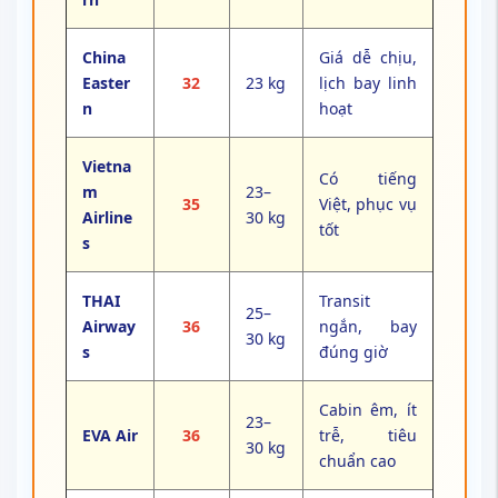
China
Giá dễ chịu,
Easter
32
23 kg
lịch bay linh
n
hoạt
Vietna
Có tiếng
m
23–
35
Việt, phục vụ
Airline
30 kg
tốt
s
THAI
Transit
25–
Airway
36
ngắn, bay
30 kg
s
đúng giờ
Cabin êm, ít
23–
EVA Air
36
trễ, tiêu
30 kg
chuẩn cao