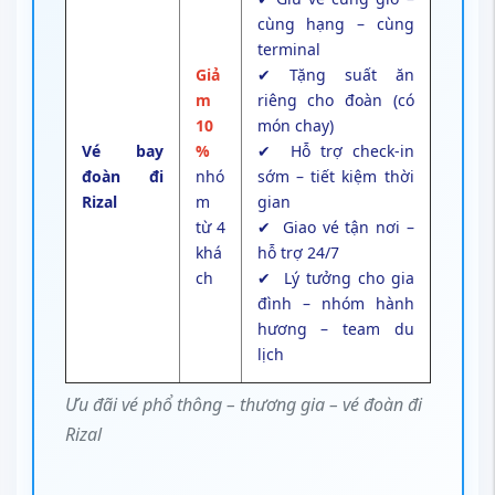
cùng hạng – cùng
terminal
Giả
✔ Tặng suất ăn
m
riêng cho đoàn (có
10
món chay)
Vé bay
%
✔ Hỗ trợ check-in
đoàn đi
nhó
sớm – tiết kiệm thời
Rizal
m
gian
từ 4
✔ Giao vé tận nơi –
khá
hỗ trợ 24/7
ch
✔ Lý tưởng cho gia
đình – nhóm hành
hương – team du
lịch
Ưu đãi vé phổ thông – thương gia – vé đoàn đi
Rizal