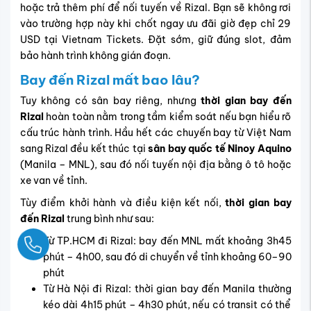
hoặc trả thêm phí để nối tuyến về Rizal. Bạn sẽ không rơi
vào trường hợp này khi chốt ngay ưu đãi giờ đẹp chỉ 29
USD tại Vietnam Tickets. Đặt sớm, giữ đúng slot, đảm
bảo hành trình không gián đoạn.
Bay đến
Rizal
mất bao lâu?
Tuy không có sân bay riêng, nhưng
thời gian bay đến
Rizal
hoàn toàn nằm trong tầm kiểm soát nếu bạn hiểu rõ
cấu trúc hành trình. Hầu hết các chuyến bay từ Việt Nam
sang Rizal đều kết thúc tại
sân bay quốc tế Ninoy Aquino
(Manila – MNL), sau đó nối tuyến nội địa bằng ô tô hoặc
xe van về tỉnh.
Tùy điểm khởi hành và điều kiện kết nối,
thời gian bay
đến Rizal
trung bình như sau:
Từ TP.HCM đi Rizal: bay đến MNL mất khoảng 3h45
Ngay
phút – 4h00, sau đó di chuyển về tỉnh khoảng 60–90
phút
Từ Hà Nội đi Rizal: thời gian bay đến Manila thường
kéo dài 4h15 phút – 4h30 phút, nếu có transit có thể