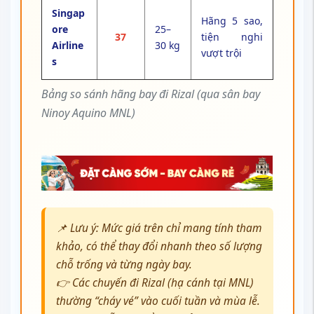
Singap
Hãng 5 sao,
ore
25–
37
tiện nghi
Airline
30 kg
vượt trội
s
Bảng so sánh hãng bay đi Rizal (qua sân bay
Ninoy Aquino MNL)
📌 Lưu ý: Mức giá trên chỉ mang tính tham
khảo, có thể thay đổi nhanh theo số lượng
chỗ trống và từng ngày bay.
👉 Các chuyến đi Rizal (hạ cánh tại MNL)
thường “cháy vé” vào cuối tuần và mùa lễ.