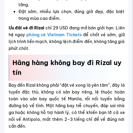
tăng.
Đặt sớm, nhiều lựa chọn, đúng giờ đẹp, đặc biệt
trong mùa cao điểm.
Ưu đãi vé đi Rizal
chỉ 29 USD đang mở bán giới hạn. Liên
hệ ngay
phòng vé Vietnam Tickets
để chốt vé sớm, giữ
lịch trình liền mạch, không lệch điểm đến, không tăng giá
phút chót.
Hãng hàng không bay đi Rizal
uy
tín
Bay đến Rizal không phải “đặt vé xong là yên tâm”, đây là
tuyến đặc thù, không có sân bay riêng, lệ thuộc hoàn
toàn vào sân bay quốc tế Manila, rồi nối tuyến bằng
đường bộ về tỉnh. Một hãng bay trễ chuyến, đáp sai nhà
ga hoặc không hỗ trợ hành lý, có thể khiến bạn lỡ cả xe
nối về Antipolo, mất thêm 2–3 tiếng chỉ để về đúng nơi
cần đến.