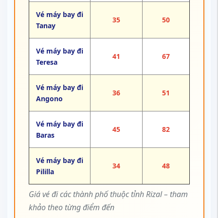
Vé máy bay đi
35
50
Tanay
Vé máy bay đi
41
67
Teresa
Vé máy bay đi
36
51
Angono
Vé máy bay đi
45
82
Baras
Vé máy bay đi
34
48
Pililla
Giá vé đi các thành phố thuộc tỉnh Rizal – tham
khảo theo từng điểm đến