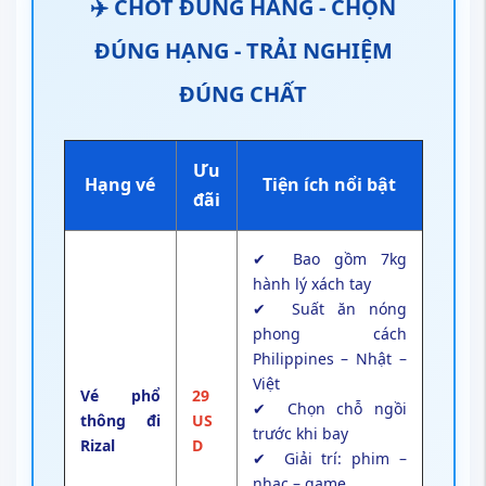
✈️ CHỐT ĐÚNG HÃNG - CHỌN
ĐÚNG HẠNG - TRẢI NGHIỆM
ĐÚNG CHẤT
Ưu
Hạng vé
Tiện ích nổi bật
đãi
✔ Bao gồm 7kg
hành lý xách tay
✔ Suất ăn nóng
phong cách
Philippines – Nhật –
Việt
Vé phổ
29
✔ Chọn chỗ ngồi
thông đi
US
trước khi bay
Rizal
D
✔ Giải trí: phim –
nhạc – game