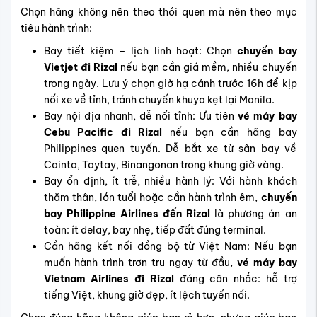
Chọn hãng không nên theo thói quen mà nên theo mục
tiêu hành trình:
Bay tiết kiệm – lịch linh hoạt: Chọn
chuyến bay
Vietjet đi Rizal
nếu bạn cần giá mềm, nhiều chuyến
trong ngày. Lưu ý chọn giờ hạ cánh trước 16h để kịp
nối xe về tỉnh, tránh chuyến khuya kẹt lại Manila.
Bay nội địa nhanh, dễ nối tỉnh: Ưu tiên
vé máy bay
Cebu Pacific đi Rizal
nếu bạn cần hãng bay
Philippines quen tuyến. Dễ bắt xe từ sân bay về
Cainta, Taytay, Binangonan trong khung giờ vàng.
Bay ổn định, ít trễ, nhiều hành lý: Với hành khách
thăm thân, lớn tuổi hoặc cần hành trình êm,
chuyến
bay Philippine Airlines đến Rizal
là phương án an
toàn: ít delay, bay nhẹ, tiếp đất đúng terminal.
Cần hãng kết nối đồng bộ từ Việt Nam: Nếu bạn
muốn hành trình trơn tru ngay từ đầu,
vé máy bay
Vietnam Airlines đi Rizal
đáng cân nhắc: hỗ trợ
tiếng Việt, khung giờ đẹp, ít lệch tuyến nối.