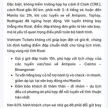
Đặc biệt, không hiếm trường hợp hạ cánh ở Clark (CRK),
cách Rizal gần 90 km, phải mất 3–4 tiếng xe, hoặc đến
Manila lúc 21h, khi các tuyến xe về Antipolo, Taytay,
Rodriguez đã ngừng hoạt động. Với tuyến không bay
thẳng như Rizal, điểm đáp không đơn giản là tên sân bay,
mà là yếu tố quan trọng điều phối toàn bộ hành trình.
Vietnam Tickets không chỉ giúp bạn đặt vé giá rẻ, chúng
tôi định hướng điểm đáp chuẩn nhất cho từng lịch trình,
từng vùng nội tỉnh Rizal:
Gợi ý giờ đáp trước 15h, phù hợp với lịch chạy của
các tuyến van/taxi về Antipolo – Cainta –
Binangonan
Tư vấn hãng bay có hỗ trợ hành lý và check-in nhanh,
giảm áp lực tại sân bay đông như Manila
Đảm bảo khách đi thăm thân – đi nhóm – du lịch
đều có phương án phù hợp để nối tuyến về tỉnh thuận
tiện nhất
Hơn 60% hành khách chọn sai nhà ga đã phải đổi giờ bay