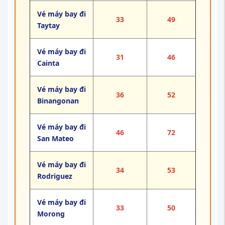
Vé máy bay đi
33
49
Taytay
Vé máy bay đi
31
46
Cainta
Vé máy bay đi
36
52
Binangonan
Vé máy bay đi
46
72
San Mateo
Vé máy bay đi
34
53
Rodriguez
Vé máy bay đi
33
50
Morong