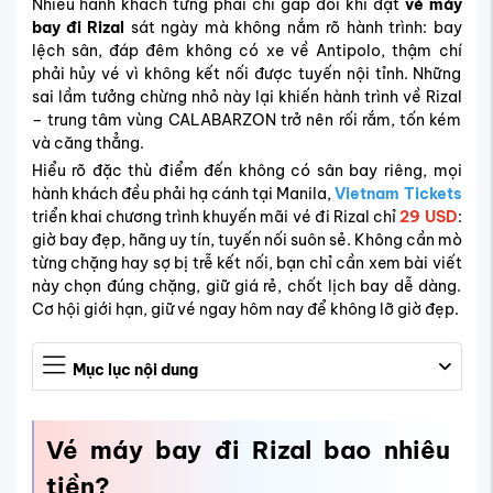
Nhiều hành khách từng phải chi gấp đôi khi đặt
vé máy
bay đi Rizal
sát ngày mà không nắm rõ hành trình: bay
lệch sân, đáp đêm không có xe về Antipolo, thậm chí
phải hủy vé vì không kết nối được tuyến nội tỉnh. Những
sai lầm tưởng chừng nhỏ này lại khiến hành trình về Rizal
– trung tâm vùng CALABARZON trở nên rối rắm, tốn kém
và căng thẳng.
Hiểu rõ đặc thù điểm đến không có sân bay riêng, mọi
hành khách đều phải hạ cánh tại Manila,
Vietnam Tickets
triển khai chương trình khuyến mãi vé đi Rizal chỉ
29 USD
:
giờ bay đẹp, hãng uy tín, tuyến nối suôn sẻ. Không cần mò
từng chặng hay sợ bị trễ kết nối, bạn chỉ cần xem bài viết
này chọn đúng chặng, giữ giá rẻ, chốt lịch bay dễ dàng.
Cơ hội giới hạn, giữ vé ngay hôm nay để không lỡ giờ đẹp.
Mục lục nội dung
Vé máy bay đi
Rizal
bao nhiêu
tiền?