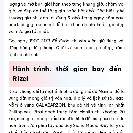
lượng vé mở bán giới hạn theo từng khung giờ, chậm vài
giờ, vé đẹp có thể tăng giá hoặc hết chỗ. Đặc biệt, ghế
thương gia chỉ còn lại đúng 9 chỗ trong ngày hôm nay,
nếu không giữ sớm, rất dễ bỏ lỡ hành trình chuẩn, giờ đẹp
và mức giá tốt nhất.
Gọi ngay 1900 3173 để được chuyên viên giữ đúng vé,
đúng hãng, đúng hạng. Chốt vé sớm, chọn giờ đẹp, tránh
lệch hành trình.
Hành trình, thời gian bay đến
Rizal
Rizal không chỉ là một tỉnh phía đông thủ đô Manila, đó là
vùng đất mang giá trị văn hóa, địa lý và lịch sử sâu sắc.
Nằm ở vùng CALABARZON, khu đô thị vệ tinh lớn nhất
Philippines, Rizal cách trung tâm Manila chỉ khoảng 20
km, nhưng lại mang cấu trúc địa hình đồi núi phức tạp do
nằm trên sườn phía tây của dãy Sierra Madre. Đây là lý do
khiến hành trình đến Rizal chỉ là đặt vé rồi đến, mà cần