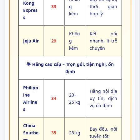
Kong
33
g
thời gian
Expres
kèm
hợp lý
s
Khôn
Kết nối
Jeju Air
29
g
nhanh, ít trễ
kèm
chuyến
🌟 Hãng cao cấp – Trọn gói, tiện nghi, ổn
định
Philipp
Hãng nội địa
ine
20–
34
uy tín, dịch
Airline
25 kg
vụ ổn định
s
China
Bay đều, nối
Southe
35
23 kg
tuyến tốt
rn