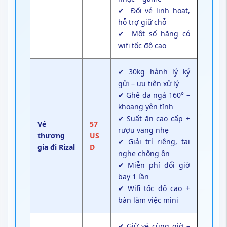
✔ Đổi vé linh hoạt,
hỗ trợ giữ chỗ
✔ Một số hãng có
wifi tốc độ cao
✔ 30kg hành lý ký
gửi – ưu tiên xử lý
✔ Ghế da ngả 160° –
khoang yên tĩnh
✔ Suất ăn cao cấp +
Vé
57
rượu vang nhẹ
thương
US
✔ Giải trí riêng, tai
gia đi Rizal
D
nghe chống ồn
✔ Miễn phí đổi giờ
bay 1 lần
✔ Wifi tốc độ cao +
bàn làm việc mini
✔ Giữ vé cùng giờ –