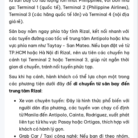
là sân bay có lưu lượng lớn nhất Philippines, với bốn nhà
ga: Terminal 1 (quốc tế), Terminal 2 (Philippine Airlines),
Terminal 3 (các hãng quốc tế lớn) và Terminal 4 (nội địa
giá rẻ).
Sân bay nằm ngay phía tây tỉnh Rizal, kết nối nhanh với
các tuyến đường cao tốc về trung tâm Antipolo hoặc khu
vực phía nam như Taytay - San Mateo. Nếu bạn đặt vé từ
TP.HCM hoặc Hà Nội đi Rizal, nên ưu tiên các chuyến hạ
cánh tại Terminal 2 hoặc Terminal 3, giúp rút ngắn thời
gian di chuyển, tránh nối tuyến phức tạp.
Sau khi hạ cánh, hành khách có thể lựa chọn một trong
các phương tiện dưới đây để
di chuyển từ sân bay đến
trung tâm Rizal
:
Xe van chuyên tuyến: Đây là hình thức phổ biến với
người dân địa phương, các tuyến van chạy cố định
từ Manila đến Antipolo, Cainta, Rodriguez, xuất phát
liên tục từ khu vực Pasay hoặc Ortigas, thích hợp với
khách có hành lý gọn.
Grab Car / Taxi công nghệ: Nếu bạn đi theo nhóm,