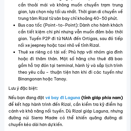
cần thoải mái và không muốn chuyển trạm trung
gian, lựa chọn này tối ưu nhất. Thời gian di chuyển về
trung tâm Rizal từ sân bay chỉ khoảng 40–50 phút.
Bus cao tốc (Point-to-Point): Dành cho hành khách
cần tiết kiệm chi phí nhưng vẫn muốn đảm bảo thời
gian. Tuyến P2P đi từ NAIA đến Ortigas, sau đó tiếp
nối xe jeepney hoặc taxi nhỏ về tỉnh Rizal.
Thuê xe riêng có tài xế: Phù hợp với nhóm gia đình
hoặc đi thăm thân. Một số hãng cho thuê đã bao
gồm hỗ trợ đón tại terminal, hành lý và sắp lịch trình
theo yêu cầu – thuận tiện hơn khi đi các tuyến như
Binangonan hoặc Tanay.
Lưu ý đặc biệt:
Nếu bạn đang đặt
vé bay đi Laguna
(tỉnh giáp phía nam)
để kết hợp hành trình đến Rizal, cần kiểm tra kỹ điểm hạ
cánh và khả năng nối tuyến. Dù Rizal giáp Laguna, nhưng
đường núi Sierra Madre có thể khiến quãng đường di
chuyển kéo dài hơn dự kiến.