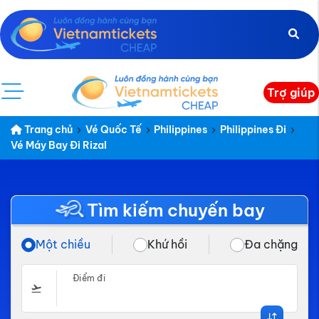
Trợ giúp
Trang chủ
Vé Quốc Tế
Philippines
Philippines Đi
Vé Máy Bay Đi Rizal
Tìm kiếm chuyến bay
Một chiều
Khứ hồi
Đa chặng
Điểm đi