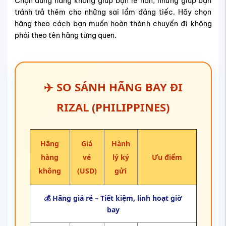
Chọn đúng hãng không giúp bạn rẻ hơn, nhưng giúp bạn
tránh trả thêm cho những sai lầm đáng tiếc. Hãy chọn
hãng theo cách bạn muốn hoàn thành chuyến đi không
phải theo tên hãng từng quen.
✈️
SO SÁNH HÃNG BAY ĐI
RIZAL (PHILIPPINES)
Hãng
Giá
Hành
hàng
vé
lý ký
Ưu điểm
không
(USD)
gửi
💰 Hãng giá rẻ – Tiết kiệm, linh hoạt giờ
bay