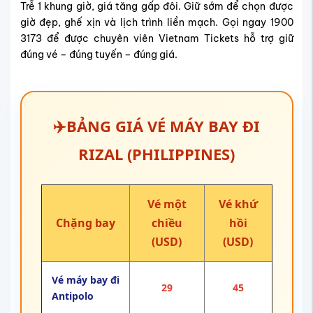
Trễ 1 khung giờ, giá tăng gấp đôi. Giữ sớm để chọn được
giờ đẹp, ghế xịn và lịch trình liền mạch. Gọi ngay 1900
3173 để được chuyên viên Vietnam Tickets hỗ trợ giữ
đúng vé – đúng tuyến – đúng giá.
✈️
BẢNG GIÁ VÉ MÁY BAY ĐI
RIZAL (PHILIPPINES)
Vé một
Vé khứ
Chặng bay
chiều
hồi
(USD)
(USD)
Vé máy bay đi
29
45
Antipolo