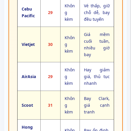
Khôn
Vé thấp, giữ
Cebu
29
g
chỗ dễ, bay
Pacific
kèm
đều tuyến
Giá mềm
Khôn
cuối tuần,
Vietjet
30
g
nhiều giờ
kèm
bay
Khôn
Hay giảm
AirAsia
29
g
giá, thủ tục
kèm
nhanh
Khôn
Bay Clark,
Scoot
31
g
giá cạnh
kèm
tranh
Hong
Khôn
Bay ổn định,