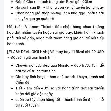
Đáp ở Clark – cách trung tâm Rizal gần 90km
Hạ cánh sau 19h – không còn xe nối tuyến trong ngày
Chọn hãng giá thấp nhưng lệch nhà gga, phải tự di
chuyển qua ga quốc tế
Mỗi tuần, Vietnam Tickets tiếp nhận hàng chục trường
hợp đặt nhầm tuyến hoặc sai giờ bay, khiến hành khách
phải đổi vé gấp, hoặc mất thêm hàng giờ chỉ để nối tiếp
hành trình.
[FLASH DEAL GIỚI HẠN] Vé máy bay đi Rizal chỉ 29 USD
– Đặt sớm giữ trọn hành trình
Chuyến nối cực đẹp qua Manila – đáp trước 15h, dễ
bắt xe về trung tâm tỉnh
Giờ bay linh hoạt – hạn chế transit khuya, tránh sai
điểm đến
Tiết kiệm đến 40% so với hành trình đặt sai tuyến
hoặc đổi giờ cận ngày
Luôn có tùy chọn hãng tốt – hành trình ổn định – hỗ
trợ suốt tuyến