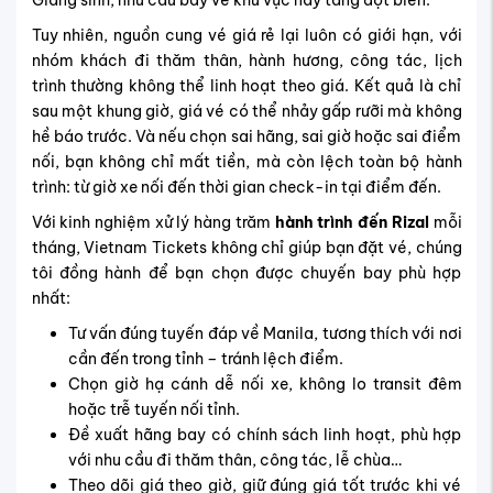
Tuy nhiên, nguồn cung vé giá rẻ lại luôn có giới hạn, với
nhóm khách đi thăm thân, hành hương, công tác, lịch
trình thường không thể linh hoạt theo giá. Kết quả là chỉ
sau một khung giờ, giá vé có thể nhảy gấp rưỡi mà không
hề báo trước. Và nếu chọn sai hãng, sai giờ hoặc sai điểm
nối, bạn không chỉ mất tiền, mà còn lệch toàn bộ hành
trình: từ giờ xe nối đến thời gian check-in tại điểm đến.
Với kinh nghiệm xử lý hàng trăm
hành trình đến Rizal
mỗi
tháng, Vietnam Tickets không chỉ giúp bạn đặt vé, chúng
tôi đồng hành để bạn chọn được chuyến bay phù hợp
nhất:
Tư vấn đúng tuyến đáp về Manila, tương thích với nơi
cần đến trong tỉnh – tránh lệch điểm.
Chọn giờ hạ cánh dễ nối xe, không lo transit đêm
hoặc trễ tuyến nối tỉnh.
Đề xuất hãng bay có chính sách linh hoạt, phù hợp
với nhu cầu đi thăm thân, công tác, lễ chùa…
Theo dõi giá theo giờ, giữ đúng giá tốt trước khi vé