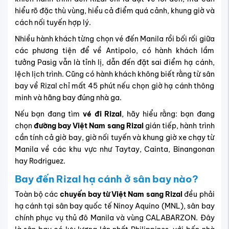
hiểu rõ đặc thù vùng, hiểu cả điểm quá cảnh, khung giờ và
cách nối tuyến hợp lý.
Nhiều hành khách từng chọn vé đến Manila rồi bối rối giữa
các phương tiện để về Antipolo, có hành khách lầm
tưởng Pasig vẫn là tỉnh lị, dẫn đến đặt sai điểm hạ cánh,
lệch lịch trình. Cũng có hành khách không biết rằng từ sân
bay về Rizal chỉ mất 45 phút nếu chọn giờ hạ cánh thông
minh và hãng bay đúng nhà ga.
Nếu bạn đang tìm
vé đi Rizal
, hãy hiểu rằng: bạn đang
chọn
đường bay Việt Nam sang Rizal
gián tiếp, hành trình
cần tính cả giờ bay, giờ nối tuyến và khung giờ xe chạy từ
Manila về các khu vực như Taytay, Cainta, Binangonan
hay Rodriguez.
Bay đến
Rizal
hạ cánh ở sân bay nào?
Toàn bộ các
chuyến bay từ Việt Nam sang Rizal
đều phải
hạ cánh tại sân bay quốc tế Ninoy Aquino (MNL), sân bay
chính phục vụ thủ đô Manila và vùng CALABARZON. Đây