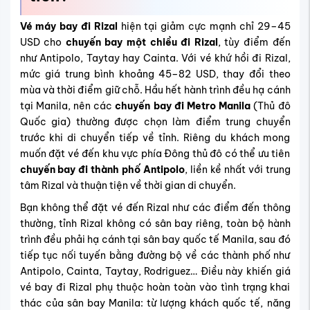
Vé máy bay đi Rizal
hiện tại giảm cực mạnh chỉ 29–45
USD cho
chuyến bay một chiều đi Rizal
, tùy điểm đến
như Antipolo, Taytay hay Cainta. Với vé khứ hồi đi Rizal,
mức giá trung bình khoảng 45–82 USD, thay đổi theo
mùa và thời điểm giữ chỗ. Hầu hết hành trình đều hạ cánh
tại Manila, nên các
chuyến bay đi Metro Manila
(Thủ đô
Quốc gia) thường được chọn làm điểm trung chuyển
trước khi di chuyển tiếp về tỉnh. Riêng du khách mong
muốn đặt vé đến khu vực phía Đông thủ đô có thể ưu tiên
chuyến bay đi thành phố Antipolo
, liền kề nhất với trung
tâm Rizal và thuận tiện về thời gian di chuyển.
Bạn không thể đặt vé đến Rizal như các điểm đến thông
thường, tỉnh Rizal không có sân bay riêng, toàn bộ hành
trình đều phải hạ cánh tại sân bay quốc tế Manila, sau đó
tiếp tục nối tuyến bằng đường bộ về các thành phố như
Antipolo, Cainta, Taytay, Rodriguez… Điều này khiến giá
vé bay đi Rizal phụ thuộc hoàn toàn vào tình trạng khai
thác của sân bay Manila: từ lượng khách quốc tế, năng