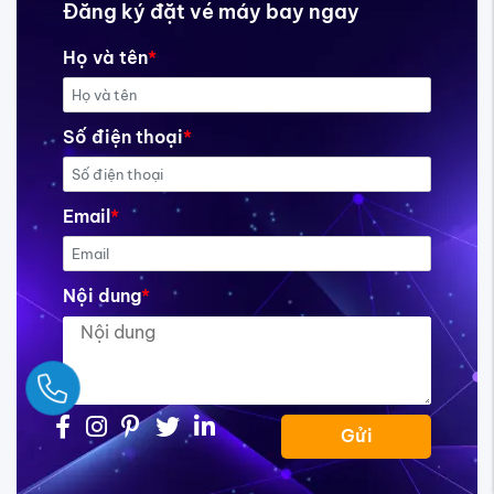
Đăng ký đặt vé máy bay ngay
Họ và tên
*
Số điện thoại
*
Email
*
Nội dung
*
Ngay
Gửi