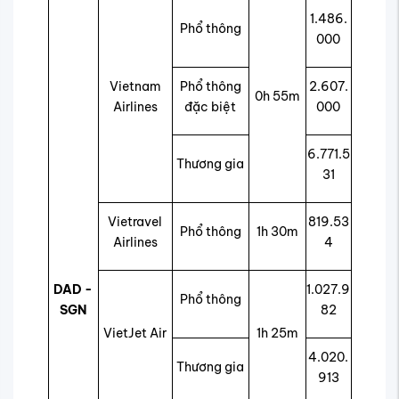
1.486.
Phổ thông
000
Vietnam
Phổ thông
2.607.
0h 55m
Airlines
đặc biệt
000
6.771.5
Thương gia
31
Vietravel
819.53
Phổ thông
1h 30m
Airlines
4
DAD -
1.027.9
Phổ thông
SGN
82
VietJet Air
1h 25m
4.020.
Thương gia
913