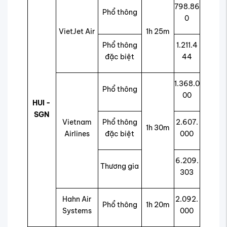
798.86
Phổ thông
0
VietJet Air
1h 25m
Phổ thông
1.211.4
đặc biệt
44
1.368.0
Phổ thông
00
HUI -
SGN
Vietnam
Phổ thông
2.607.
1h 30m
Airlines
đặc biệt
000
6.209.
Thương gia
303
Hahn Air
2.092.
Phổ thông
1h 20m
Systems
000