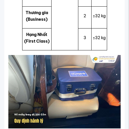
Thương gia
2
≤32 kg
(Business)
Hạng Nhất
3
≤32 kg
(First Class)