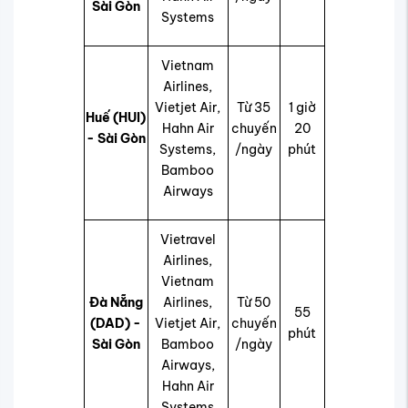
Sài Gòn
Systems
Vietnam
Airlines,
Vietjet Air,
Từ 35
1 giờ
Huế (HUI)
Hahn Air
chuyến
20
- Sài Gòn
Systems,
/ngày
phút
Bamboo
Airways
Vietravel
Airlines,
Vietnam
Đà Nẵng
Airlines,
Từ 50
55
(DAD) -
Vietjet Air,
chuyến
phút
Sài Gòn
Bamboo
/ngày
Airways,
Hahn Air
Systems