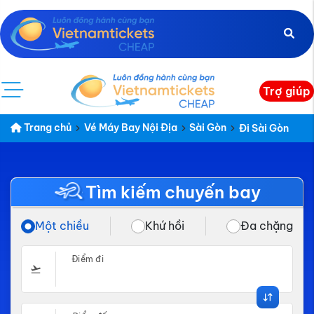
Trợ giúp
Trang chủ
Vé Máy Bay Nội Địa
Sài Gòn
Đi Sài Gòn
Tìm kiếm chuyến bay
Một chiều
Khứ hồi
Đa chặng
Điểm đi