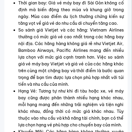
Thời gian bay: Giá vé máy bay đi Sài Gòn không cố
định mà biến động theo mùa và khung giờ trong
ngày. Mùa cao điểm du lịch thường chứng kiến sự
tăng vọt về giá vé do nhu cầu di chuyển tăng cao.
So sánh giá Vietjet và các hãng: Vietnam Airlines
thường có mức giá vé cao nhất trong các hãng bay
nội địa. Các hãng hàng không giá rẻ như Vietjet Air,
Bamboo Airways, Pacific Airlines mang đến nhiều
lựa chọn với mức giá cạnh tranh hơn. Việc so sánh
giá vé máy bay Vietjet và giá vé của các hãng khác
trên cùng một chặng bay và thời điểm là bước quan
trọng để bạn tìm được lựa chọn phù hợp nhất với túi
tiền và nhu cầu của mình.
Hạng Vé: Tương tự như khi đi tàu hoặc xe, vé máy
bay cũng được phân thành nhiều hạng khác nhau,
mỗi hạng mang đến những trải nghiệm và tiện nghi
khác nhau, đồng thời có mức giá khác nhau. Tùy
thuộc vào nhu cầu và khả năng tài chính, bạn có thể
lựa chọn hạng vé phù hợp cho chuyến bay của mình.
Khuyến Mãi: Các hãng hàng không thường xuyên