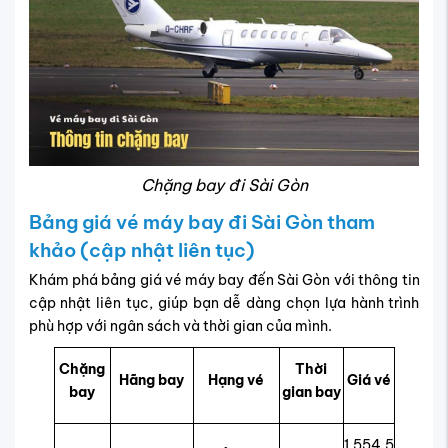
Chặng bay đi Sài Gòn
Bảng giá vé máy bay đi Sài Gòn tham
khảo (cập nhật liên tục)
Khám phá bảng giá vé máy bay đến Sài Gòn với thông tin
cập nhật liên tục, giúp bạn dễ dàng chọn lựa hành trình
phù hợp với ngân sách và thời gian của mình.
Chặng
Thời
Hãng bay
Hạng vé
Giá vé
bay
gian bay
1.554.5