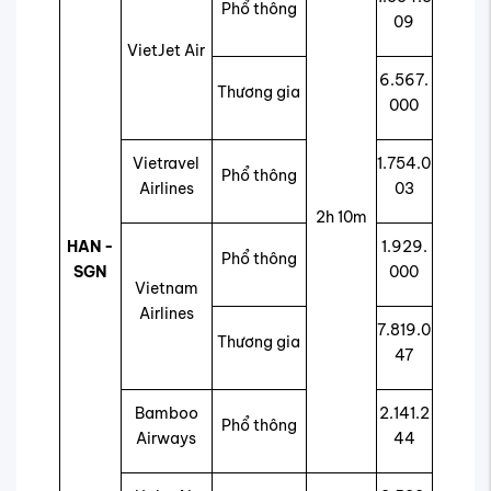
Phổ thông
09
VietJet Air
6.567.
Thương gia
000
Vietravel
1.754.0
Phổ thông
Airlines
03
2h 10m
HAN -
1.929.
Phổ thông
SGN
000
Vietnam
Airlines
7.819.0
Thương gia
47
Bamboo
2.141.2
Phổ thông
Airways
44