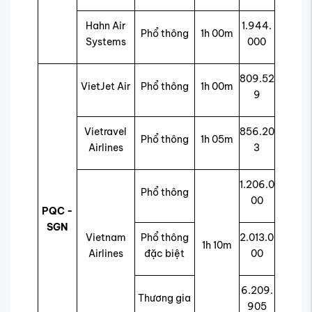
Hahn Air
1.944.
Phổ thông
1h 00m
Systems
000
809.52
VietJet Air
Phổ thông
1h 00m
9
Vietravel
856.20
Phổ thông
1h 05m
Airlines
3
1.206.0
Phổ thông
00
PQC -
SGN
Vietnam
Phổ thông
2.013.0
1h 10m
Airlines
đặc biệt
00
6.209.
Thương gia
905