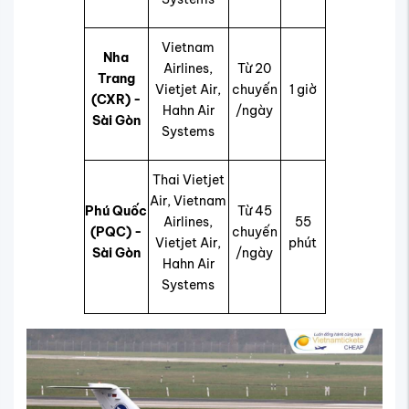
Vietnam
Nha
Airlines,
Từ 20
Trang
Vietjet Air,
chuyến
1 giờ
(CXR) -
Hahn Air
/ngày
Sài Gòn
Systems
Thai Vietjet
Air, Vietnam
Phú Quốc
Từ 45
Airlines,
55
(PQC) -
chuyến
Vietjet Air,
phút
Sài Gòn
/ngày
Hahn Air
Systems