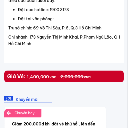
theo các cách dưới đây:
Đặt qua hotline: 1900 3173
Đặt tại văn phòng:
Trụ sở chính: 69 Võ Thị Sáu, P.6, Q.3 Hồ Chí Minh
Chi nhánh: 173 Nguyễn Thị Minh Khai, P.Phạm Ngũ Lão, Q.1
Hồ Chí Minh
Giá Vé:
1,400,000
2,000,000
VND
VND
Khuyến mãi
Chuyến bay
Giảm 200.000đ khi đặt vé khứ hồi, lên đến