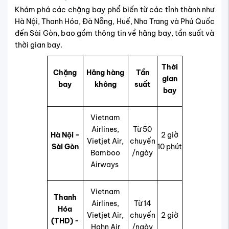
Khám phá các chặng bay phổ biến từ các tỉnh thành như
Hà Nội, Thanh Hóa, Đà Nẵng, Huế, Nha Trang và Phú Quốc
đến Sài Gòn, bao gồm thông tin về hãng bay, tần suất và
thời gian bay.
Thời
Chặng
Hãng hàng
Tần
gian
bay
không
suất
bay
Vietnam
Airlines,
Từ 50
Hà Nội -
2 giờ
Vietjet Air,
chuyến
Sài Gòn
10 phút
Bamboo
/ngày
Airways
Vietnam
Thanh
Airlines,
Từ 14
Hóa
Vietjet Air,
chuyến
2 giờ
(THD) -
Hahn Air
/ngày