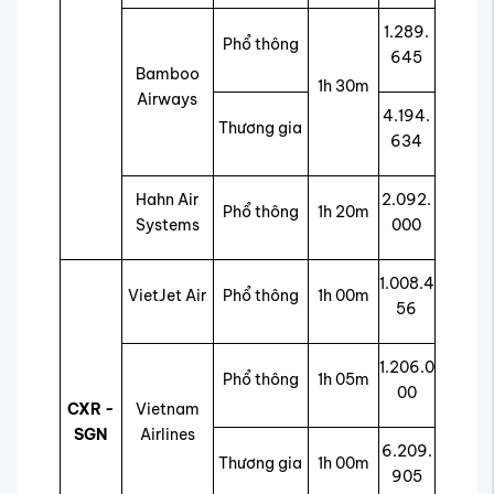
1.289.
Phổ thông
645
Bamboo
1h 30m
Airways
4.194.
Thương gia
634
Hahn Air
2.092.
Phổ thông
1h 20m
Systems
000
1.008.4
VietJet Air
Phổ thông
1h 00m
56
1.206.0
Phổ thông
1h 05m
00
CXR -
Vietnam
SGN
Airlines
6.209.
Thương gia
1h 00m
905