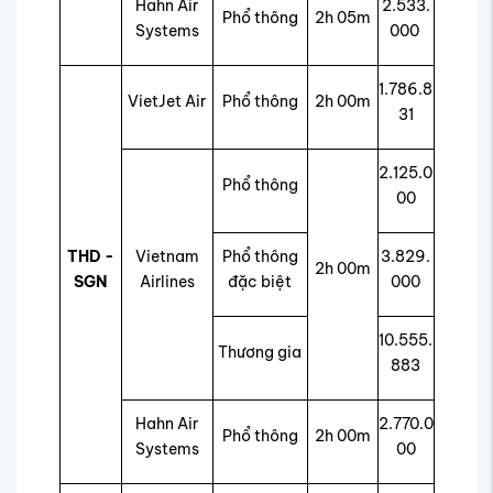
Hahn Air
2.533.
Phổ thông
2h 05m
Systems
000
1.786.8
VietJet Air
Phổ thông
2h 00m
31
2.125.0
Phổ thông
00
THD -
Vietnam
Phổ thông
3.829.
2h 00m
SGN
Airlines
đặc biệt
000
10.555.
Thương gia
883
Hahn Air
2.770.0
Phổ thông
2h 00m
Systems
00