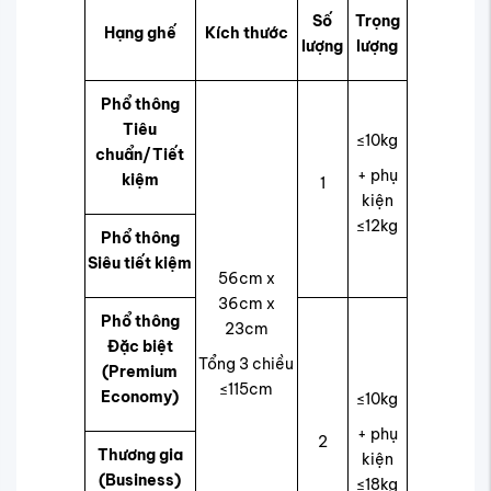
Số
Trọng
Hạng ghế
Kích thước
lượng
lượng
Phổ thông
Tiêu
≤10kg
chuẩn/Tiết
+ phụ
kiệm
1
kiện
≤12kg
Phổ thông
Siêu tiết kiệm
56cm x
36cm x
Phổ thông
23cm
Đặc biệt
Tổng 3 chiều
(Premium
≤115cm
Economy)
≤10kg
+ phụ
2
Thương gia
kiện
(Business)
≤18kg