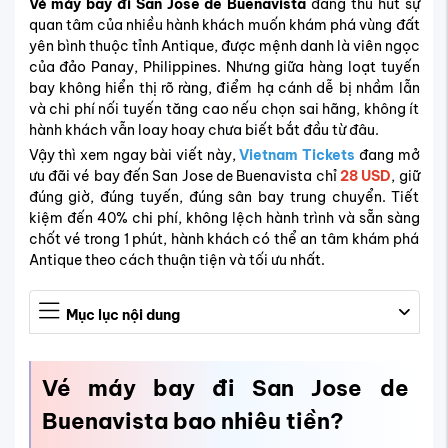
Vé máy bay đi San Jose de Buenavista
đang thu hút sự
quan tâm của nhiều hành khách muốn khám phá vùng đất
yên bình thuộc tỉnh Antique, được mệnh danh là viên ngọc
của đảo Panay, Philippines. Nhưng giữa hàng loạt tuyến
bay không hiển thị rõ ràng, điểm hạ cánh dễ bị nhầm lẫn
và chi phí nối tuyến tăng cao nếu chọn sai hãng, không ít
hành khách vẫn loay hoay chưa biết bắt đầu từ đâu.
Vậy thì xem ngay bài viết này,
Vietnam Tickets
đang mở
ưu đãi vé bay đến San Jose de Buenavista chỉ
28 USD
, giữ
đúng giờ, đúng tuyến, đúng sân bay trung chuyển. Tiết
kiệm đến 40% chi phí, không lệch hành trình và sẵn sàng
chốt vé trong 1 phút, hành khách có thể an tâm khám phá
Antique theo cách thuận tiện và tối ưu nhất.
Mục lục nội dung
Vé máy bay đi San Jose de
Buenavista bao nhiêu tiền?