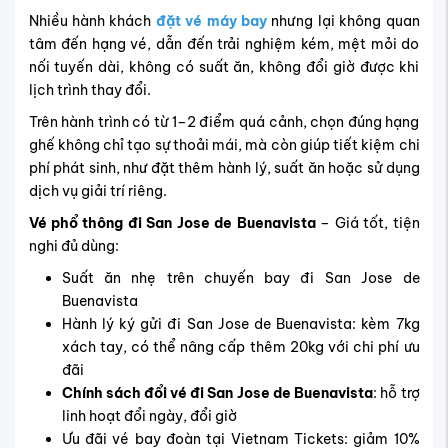
Nhiều hành khách
đặt vé máy bay
nhưng lại không quan
tâm đến hạng vé, dẫn đến trải nghiệm kém, mệt mỏi do
nối tuyến dài, không có suất ăn, không đổi giờ được khi
lịch trình thay đổi.
Trên hành trình có từ 1–2 điểm quá cảnh, chọn đúng hạng
ghế không chỉ tạo sự thoải mái, mà còn giúp tiết kiệm chi
phí phát sinh, như đặt thêm hành lý, suất ăn hoặc sử dụng
dịch vụ giải trí riêng.
Vé phổ thông đi San Jose de Buenavista
– Giá tốt, tiện
nghi đủ dùng:
Suất ăn nhẹ trên chuyến bay đi San Jose de
Buenavista
Hành lý ký gửi đi San Jose de Buenavista: kèm 7kg
xách tay, có thể nâng cấp thêm 20kg với chi phí ưu
đãi
Chính sách đổi vé đi San Jose de Buenavista
: hỗ trợ
linh hoạt đổi ngày, đổi giờ
Ưu đãi vé bay đoàn tại Vietnam Tickets: giảm 10%