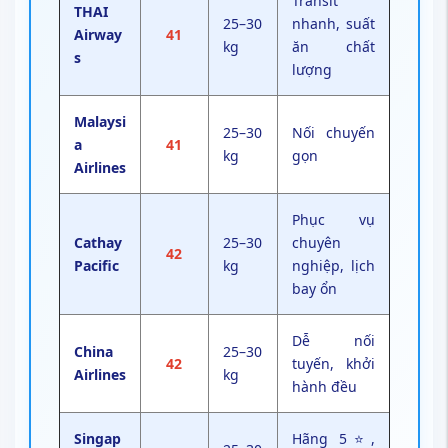
Transit
THAI
25–30
nhanh, suất
Airway
41
kg
ăn chất
s
lượng
Malaysi
25–30
Nối chuyến
a
41
kg
gọn
Airlines
Phục vụ
Cathay
25–30
chuyên
42
Pacific
kg
nghiệp, lịch
bay ổn
Dễ nối
China
25–30
42
tuyến, khởi
Airlines
kg
hành đều
Singap
Hãng 5⭐,