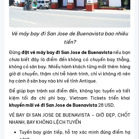
Vé máy bay đi San Jose de Buenavista bao nhiêu
tiền?
Đừng
đặt vé máy bay đi San Jose de Buenavista
nếu bạn
chưa biết đây là điểm đến không có chuyến bay thẳng,
không có sân bay. Nhiều hành khách từng mất thêm hàng
giờ di chuyển, thậm chí trễ hành trình, chỉ vì không rõ nên
hạ cánh ở sân bay nào khi về tỉnh Antique.
Để giúp bạn tránh sai điểm đến, không lạc tuyến và tiết
kiệm tối đa chi phí bay, Vietnam Tickets triển khai
khuyến mãi vé đi San Jose de Buenavista
28 USD.
VÉ BAY ĐI SAN JOSE DE BUENAVISTA – GIỜ ĐẸP, CHỐT
NHANH, BAY KHÔNG LỆCH TUYẾN
Tuyến bay gián tiếp, hỗ trợ xác minh đúng điểm hạ