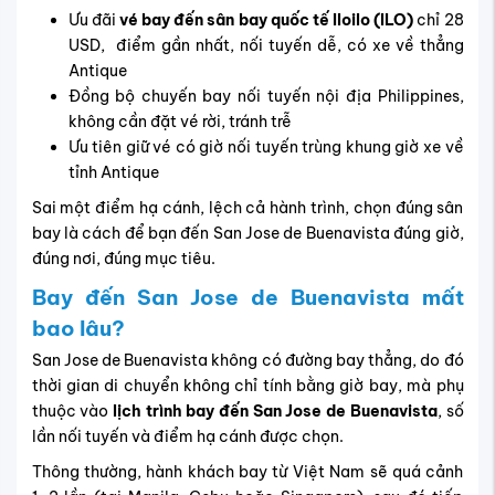
Ưu đãi
vé bay đến sân bay quốc tế Iloilo (ILO)
chỉ 28
USD, điểm gần nhất, nối tuyến dễ, có xe về thẳng
Antique
Đồng bộ chuyến bay nối tuyến nội địa Philippines,
không cần đặt vé rời, tránh trễ
Ưu tiên giữ vé có giờ nối tuyến trùng khung giờ xe về
tỉnh Antique
Sai một điểm hạ cánh, lệch cả hành trình, chọn đúng sân
bay là cách để bạn đến San Jose de Buenavista đúng giờ,
đúng nơi, đúng mục tiêu.
Bay đến San Jose de Buenavista mất
bao lâu?
San Jose de Buenavista không có đường bay thẳng, do đó
thời gian di chuyển không chỉ tính bằng giờ bay, mà phụ
thuộc vào
lịch trình bay đến San Jose de Buenavista
, số
lần nối tuyến và điểm hạ cánh được chọn.
Thông thường, hành khách bay từ Việt Nam sẽ quá cảnh