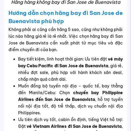
Hãng hàng không bay đi San Jose de Buenavista
Hướng dẫn chọn hãng bay đi San Jose de
Buenavista phù hợp
Không phải ai cũng cần hãng 5 sao, cũng như không phải
lúc nào hãng giá rẻ là rẻ nhất. Việc chọn hãng bay đi San
Jose de Buenavista cần xuất phát từ mục tiêu và đặc
điểm chuyến đi của bạn.
Bay tiết kiệm, linh hoạt thời gian: Ưu tiên đặt
vé máy
bay Cebu Pacific đi San Jose de Buenavista
, giá rẻ,
nhiều đợt sale, phù hợp với hành khách săn deal,
chấp nhận quá cảnh dài.
Muốn đồng bộ tuyến nội địa – quốc tế, bay thẳng
đến Manila/Cebu: Chọn
chuyến bay Philippine
Airlines đến San Jose de Buenavista
, hỗ trợ tuyến
nối nội địa tốt, độ trễ thấp, dịch vụ chuẩn nội địa
Philippines.
Ưu tiên dịch vụ tốt, cabin ổn định, tiếng Việt hỗ trợ:
Đặt
vé Vietnam Airlines đi San Jose de Buenavista
,