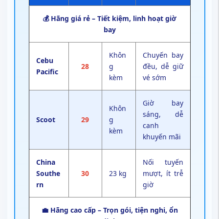
💰 Hãng giá rẻ – Tiết kiệm, linh hoạt giờ
bay
Khôn
Chuyến bay
Cebu
28
g
đều, dễ giữ
Pacific
kèm
vé sớm
Giờ bay
Khôn
sáng, dễ
Scoot
29
g
canh
kèm
khuyến mãi
China
Nối tuyến
Southe
30
23 kg
mượt, ít trễ
rn
giờ
💼 Hãng cao cấp – Trọn gói, tiện nghi, ổn