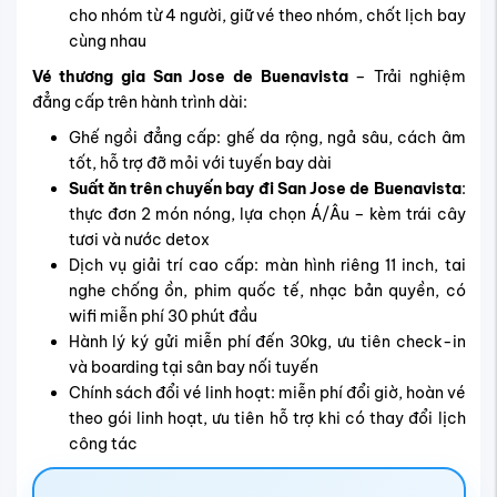
cho nhóm từ 4 người, giữ vé theo nhóm, chốt lịch bay
cùng nhau
Vé thương gia San Jose de Buenavista
– Trải nghiệm
đẳng cấp trên hành trình dài:
Ghế ngồi đẳng cấp: ghế da rộng, ngả sâu, cách âm
tốt, hỗ trợ đỡ mỏi với tuyến bay dài
Suất ăn trên chuyến bay đi San Jose de Buenavista
:
thực đơn 2 món nóng, lựa chọn Á/Âu – kèm trái cây
tươi và nước detox
Dịch vụ giải trí cao cấp: màn hình riêng 11 inch, tai
nghe chống ồn, phim quốc tế, nhạc bản quyền, có
wifi miễn phí 30 phút đầu
Hành lý ký gửi miễn phí đến 30kg, ưu tiên check-in
và boarding tại sân bay nối tuyến
Chính sách đổi vé linh hoạt: miễn phí đổi giờ, hoàn vé
theo gói linh hoạt, ưu tiên hỗ trợ khi có thay đổi lịch
công tác