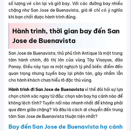
số lượng vé còn lại và giờ bay. Với các đường bay nhiều
chặng như San Jose de Buenavista, giá rẻ chỉ có ý nghĩa
khi bạn chốt được hành trình đúng.
Hành trình, thời gian bay đến San
Jose de Buenavista
San Jose de Buenavista, thủ phủ tỉnh Antique là một trung
tâm hành chính, đô thị lớn của vùng Tây Visayas, đảo
Panay. Điều này tạo ra một nghịch lý phổ biến: điểm đến
quan trọng nhưng tuyến bay lại phân tán, gây nhầm lẫn
cho hành khách chưa hiểu rõ đặc thù vùng.
Hành trình đi San Jose de Buenavista
vì thế đòi hỏi sự lựa
chọn chính xác ngay từ đầu: chọn sân bay hạ cánh nào để
không lệch tỉnh? Tuyến nối nào nhanh nhất để không phải
qua đêm giữa chặng? Và đâu là cách di chuyển đến trung
tâm San Jose de Buenavista thuận tiện nhất?
Bay đến San Jose de Buenavista hạ cánh