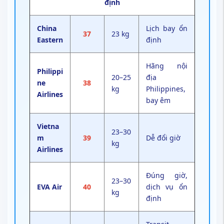
định
China
Lịch bay ổn
37
23 kg
Eastern
định
Hãng nội
Philippi
20–25
địa
ne
38
kg
Philippines,
Airlines
bay êm
Vietna
23–30
m
39
Dễ đổi giờ
kg
Airlines
Đúng giờ,
23–30
EVA Air
40
dịch vụ ổn
kg
định