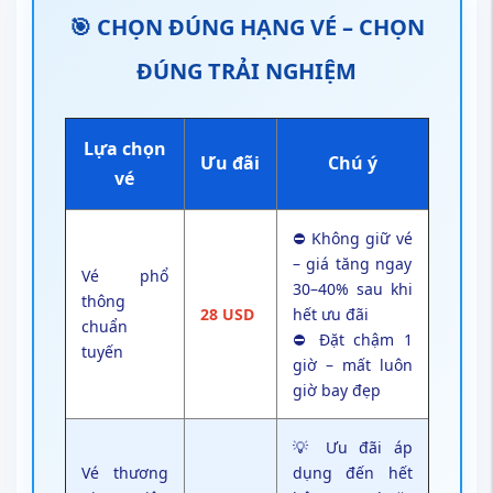
🎯 CHỌN ĐÚNG HẠNG VÉ – CHỌN
ĐÚNG TRẢI NGHIỆM
Lựa chọn
Ưu đãi
Chú ý
vé
⛔ Không giữ vé
– giá tăng ngay
Vé phổ
30–40% sau khi
thông
28 USD
hết ưu đãi
chuẩn
⛔ Đặt chậm 1
tuyến
giờ – mất luôn
giờ bay đẹp
💡 Ưu đãi áp
Vé thương
dụng
đến hết