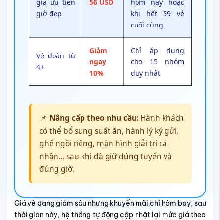
gia ưu tiên
56 USD
hôm nay hoặc
giờ đẹp
khi hết 59 vé
cuối cùng
Giảm
Chỉ áp dụng
Vé đoàn từ
ngay
cho 15 nhóm
4+
10%
duy nhất
📌
Nâng cấp theo nhu cầu:
Hành khách
có thể bổ sung suất ăn, hành lý ký gửi,
ghế ngồi riêng, màn hình giải trí cá
nhân… sau khi đã giữ đúng tuyến và
đúng giờ.
Giá vé đang giảm sâu nhưng khuyến mãi chỉ hôm bay, sau
thời gian này, hệ thống tự động cập nhật lại mức giá theo