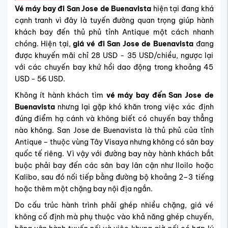
Vé máy bay đi San Jose de Buenavista
hiện tại đang khá
cạnh tranh vì đây là tuyến đường quan trọng giúp hành
khách bay đến thủ phủ tỉnh Antique một cách nhanh
chóng. Hiện tại,
giá vé đi San Jose de Buenavista
đang
được khuyến mãi chỉ 28 USD - 35 USD/chiều, ngược lại
với các chuyến bay khứ hồi dao động trong khoảng 45
USD - 56 USD.
Không ít hành khách tìm
vé máy bay đến San Jose de
Buenavista
nhưng lại gặp khó khăn trong việc xác định
đúng điểm hạ cánh và không biết có chuyến bay thẳng
nào không. San Jose de Buenavista là thủ phủ của tỉnh
Antique – thuộc vùng Tây Visaya nhưng không có sân bay
quốc tế riêng. Vì vậy với đường bay này hành khách bắt
buộc phải bay đến các sân bay lân cận như Iloilo hoặc
Kalibo, sau đó nối tiếp bằng đường bộ khoảng 2–3 tiếng
hoặc thêm một chặng bay nội địa ngắn.
Do cấu trúc hành trình phải ghép nhiều chặng, giá vé
không cố định mà phụ thuộc vào khả năng ghép chuyến,