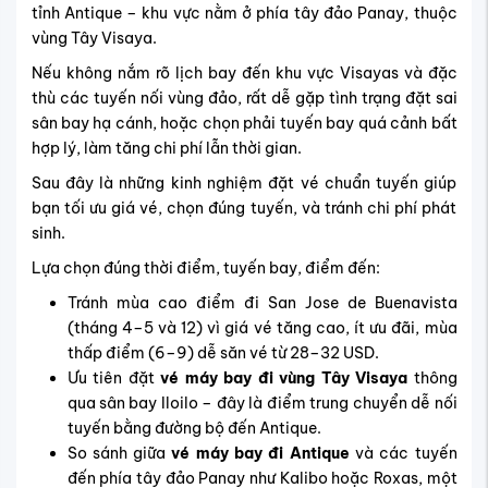
tỉnh Antique – khu vực nằm ở phía tây đảo Panay, thuộc
vùng Tây Visaya.
Nếu không nắm rõ lịch bay đến khu vực Visayas và đặc
thù các tuyến nối vùng đảo, rất dễ gặp tình trạng đặt sai
sân bay hạ cánh, hoặc chọn phải tuyến bay quá cảnh bất
hợp lý, làm tăng chi phí lẫn thời gian.
Sau đây là những kinh nghiệm đặt vé chuẩn tuyến giúp
bạn tối ưu giá vé, chọn đúng tuyến, và tránh chi phí phát
sinh.
Lựa chọn đúng thời điểm, tuyến bay, điểm đến:
Tránh mùa cao điểm đi San Jose de Buenavista
(tháng 4–5 và 12) vì giá vé tăng cao, ít ưu đãi, mùa
thấp điểm (6–9) dễ săn vé từ 28–32 USD.
Ưu tiên đặt
vé máy bay đi vùng Tây Visaya
thông
qua sân bay Iloilo – đây là điểm trung chuyển dễ nối
tuyến bằng đường bộ đến Antique.
So sánh giữa
vé máy bay đi Antique
và các tuyến
đến phía tây đảo Panay như Kalibo hoặc Roxas, một