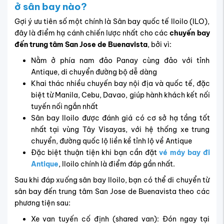
ở sân bay nào?
Gợi ý ưu tiên số một chính là Sân bay quốc tế Iloilo (ILO),
đây là điểm hạ cánh chiến lược nhất cho các
chuyến bay
đến trung tâm San Jose de Buenavista
, bởi vì:
Nằm ở phía nam đảo Panay cùng đảo với tỉnh
Antique, di chuyển đường bộ dễ dàng
Khai thác nhiều chuyến bay nội địa và quốc tế, đặc
biệt từ Manila, Cebu, Davao, giúp hành khách kết nối
tuyến nối ngắn nhất
Sân bay Iloilo được đánh giá có cơ sở hạ tầng tốt
nhất tại vùng Tây Visayas, với hệ thống xe trung
chuyển, đường quốc lộ liền kề tỉnh lộ về Antique
Đặc biệt thuận tiện khi bạn cần
đặt
vé máy bay đi
Antique
, Iloilo chính là điểm đáp gần nhất.
Sau khi đáp xuống sân bay Iloilo, bạn có thể di chuyển từ
sân bay đến trung tâm San Jose de Buenavista theo các
phương tiện sau:
Xe van tuyến cố định (shared van): Đón ngay tại