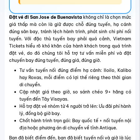
Đặt vé đi San Jose de Buenavista
không chỉ là chọn mức
giá thấp mà còn là giữ được chỗ đúng tuyến, hạ cánh
đúng sân bay, tránh lệch hành trình, phát sinh chi phí nối
tuyến. Với đặc thù tuyến bay phải quá cảnh, Vietnam
Tickets hiểu rõ khó khăn của hành khách trong quá trình
đặt vé, do đó chúng tôi hỗ trợ tư vấn miễn phí và đặt
chuyến bay đúng tuyến, đúng giá, đúng giờ.
Tư vấn tuyến nối đúng điểm hạ cánh: Iloilo, Kalibo
hay Roxas, mỗi điểm có lợi thế riêng theo thời gian
di chuyển.
Cập nhật giá theo giờ, so sánh chéo 9+ hãng có
tuyến đến Tây Visayas.
Hỗ trợ đặt vé nhóm từ 4 người trở lên: Ưu đãi phí hành
lý, đồng bộ giờ bay.
Chốt hành trình trọn gói: Bay quốc tế + nối tuyến nội
địa hoặc phương án di chuyển về tỉnh Antique.
Bạn đã biết điểm đến, bạn đã biết tuyến nối và giờ là lúc