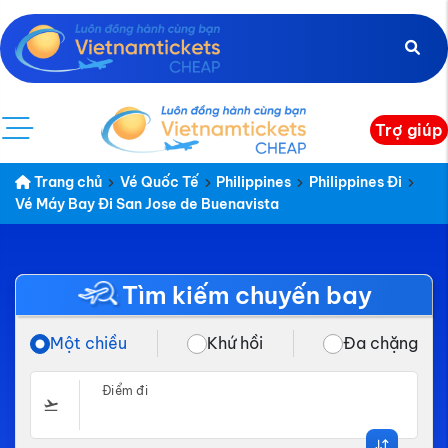
Trợ giúp
Trang chủ
Vé Quốc Tế
Philippines
Philippines Đi
Vé Máy Bay Đi San Jose de Buenavista
Tìm kiếm chuyến bay
Một chiều
Khứ hồi
Đa chặng
Điểm đi