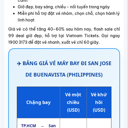
cánh
Giờ đẹp, bay sáng, chiều - nối tuyến trong ngày
Miễn phí hỗ trợ đặt vé nhóm, chọn chỗ, chọn hành lý
linh hoạt
Giá vé có thể tăng 40–60% sau hôm nay, flash sale chỉ
99 deal giờ đẹp, hỗ trợ tại Vietnam Tickets. Gọi ngay
1900 3173 để đặt vé nhanh, xuất vé chỉ 60 giây.
✈️ BẢNG GIÁ VÉ MÁY BAY ĐI SAN JOSE
DE BUENAVISTA (PHILIPPINES)
Vé một
Vé khứ
Chặng bay
chiều
hồi
(USD)
(USD)
TP.HCM → San