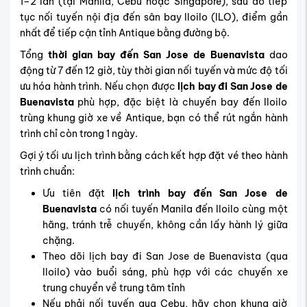
1–2 lần (tại Manila, Cebu hoặc Singapore), sau đó tiếp
tục nối tuyến nội địa đến sân bay Iloilo (ILO), điểm gần
nhất để tiếp cận tỉnh Antique bằng đường bộ.
Tổng
thời gian bay đến San Jose de Buenavista
dao
động từ 7 đến 12 giờ, tùy thời gian nối tuyến và mức độ tối
ưu hóa hành trình. Nếu chọn được
lịch bay đi San Jose de
Buenavista
phù hợp, đặc biệt là chuyến bay đến Iloilo
trùng khung giờ xe về Antique, bạn có thể rút ngắn hành
trình chỉ còn trong 1 ngày.
Gợi ý tối ưu lịch trình bằng cách kết hợp đặt vé theo hành
trình chuẩn:
Ưu tiên đặt
lịch trình bay đến San Jose de
Buenavista
có nối tuyến Manila đến Iloilo cùng một
hãng, tránh trễ chuyến, không cần lấy hành lý giữa
chặng.
Theo dõi lịch bay đi San Jose de Buenavista (qua
Iloilo) vào buổi sáng, phù hợp với các chuyến xe
trung chuyển về trung tâm tỉnh
Nếu phải nối tuyến qua Cebu, hãy chọn khung giờ