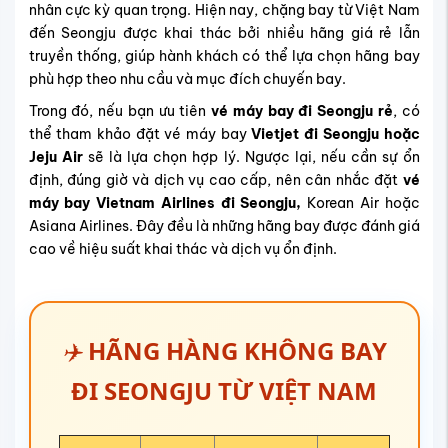
nhân cực kỳ quan trọng. Hiện nay, chặng bay từ Việt Nam
đến Seongju được khai thác bởi nhiều hãng giá rẻ lẫn
truyền thống, giúp hành khách có thể lựa chọn hãng bay
phù hợp theo nhu cầu và mục đích chuyến bay.
Trong đó, nếu bạn ưu tiên
vé máy bay đi Seongju rẻ
, có
thể tham khảo đặt vé máy bay
Vietjet đi Seongju hoặc
Jeju Air
sẽ là lựa chọn hợp lý. Ngược lại, nếu cần sự ổn
định, đúng giờ và dịch vụ cao cấp, nên cân nhắc đặt
vé
máy bay Vietnam Airlines đi Seongju,
Korean Air hoặc
Asiana Airlines. Đây đều là những hãng bay được đánh giá
cao về hiệu suất khai thác và dịch vụ ổn định.
✈️
HÃNG HÀNG KHÔNG BAY
ĐI
SEONGJU TỪ VIỆT NAM