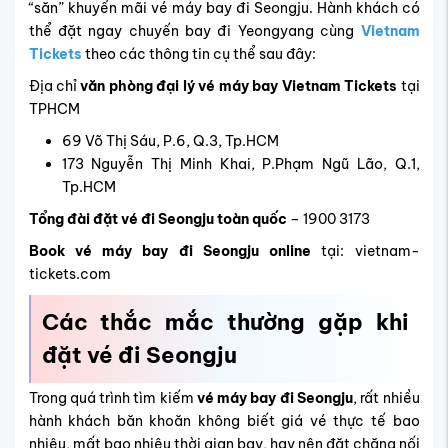
“săn” khuyến mãi vé máy bay đi Seongju. Hành khách có
thể đặt ngay chuyến bay đi Yeongyang cùng
Vietnam
Tickets
theo các thông tin cụ thể sau đây:
Địa chỉ
văn phòng đại lý vé máy bay Vietnam Tickets
tại
TPHCM
69 Võ Thị Sáu, P.6, Q.3, Tp.HCM
173 Nguyễn Thị Minh Khai, P.Phạm Ngũ Lão, Q.1,
Tp.HCM
Tổng đài đặt vé đi Seongju toàn quốc
– 1900 3173
Book vé máy bay đi Seongju online
tại: vietnam-
tickets.com
Các thắc mắc thường gặp khi
đặt vé đi Seongju
Trong quá trình tìm kiếm
vé máy bay đi Seongju
, rất nhiều
hành khách băn khoăn không biết giá vé thực tế bao
nhiêu, mất bao nhiêu thời gian bay, hay nên đặt chặng nối