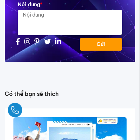
Nội dung
*
Gửi
Có thể bạn sẽ thích
Ngay