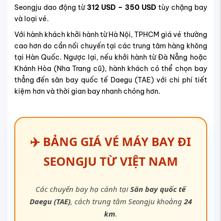
Seongju dao động từ
312 USD – 350 USD
tùy chặng bay
và loại vé.
Với hành khách khởi hành từ Hà Nội, TPHCM giá vé thường
cao hơn do cần nối chuyến tại các trung tâm hàng không
tại Hàn Quốc. Ngược lại, nếu khởi hành từ Đà Nẵng hoặc
Khánh Hòa (Nha Trang cũ), hành khách có thể chọn bay
thẳng đến
sân bay quốc tế Daegu (
TAE) với chi phí tiết
kiệm hơn và thời gian bay nhanh chóng hơn.
✈️
BẢNG GIÁ VÉ MÁY BAY ĐI
SEONGJU TỪ VIỆT NAM
Các chuyến bay hạ cánh tại
Sân bay quốc tế
Daegu (TAE)
, cách trung tâm Seongju khoảng
24
km
.