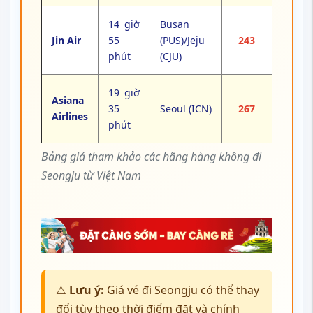
14 giờ
Busan
Jin Air
55
(PUS)/Jeju
243
phút
(CJU)
19 giờ
Asiana
35
Seoul (ICN)
267
Airlines
phút
Bảng giá tham khảo các hãng hàng không đi
Seongju từ Việt Nam
⚠️
Lưu ý:
Giá vé đi Seongju có thể thay
đổi tùy theo thời điểm đặt và chính