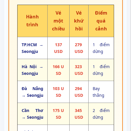
Vé
Vé
Điểm
Hành
một
khứ
quá
trình
chiều
hồi
cảnh
TP.HCM →
137
279
1 điểm
Seongju
USD
USD
dừng
Hà Nội →
166 U
323
1 điểm
Seongju
SD
USD
dừng
Đà Nẵng
103 U
294
Bay
→ Seongju
SD
USD
thẳng
Cần Thơ
175 U
345
2 điểm
→ Seongju
SD
USD
dừng