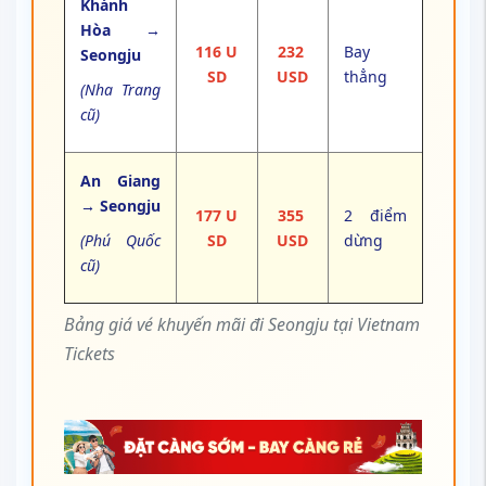
Khánh
Hòa →
116 U
232
Bay
Seongju
SD
USD
thẳng
(Nha Trang
cũ)
An Giang
→ Seongju
177 U
355
2 điểm
(Phú Quốc
SD
USD
dừng
cũ)
Bảng giá vé khuyến mãi đi Seongju tại Vietnam
Tickets