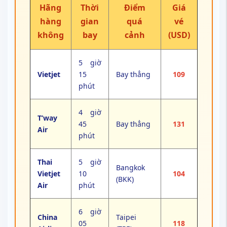
Hãng
Thời
Điểm
Giá
hàng
gian
quá
vé
không
bay
cảnh
(USD)
5 giờ
Vietjet
15
Bay thẳng
109
phút
4 giờ
T’way
45
Bay thẳng
131
Air
phút
Thai
5 giờ
Bangkok
Vietjet
10
104
(BKK)
Air
phút
6 giờ
China
Taipei
05
118