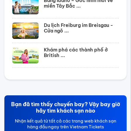
Bang Idaho – Góc nhìn mới về
miền Tây Bắc ...
Du lịch Freiburg im Breisgau -
Cửa ngõ ...
Khám phá các thành phố ở
British ...
Bạn đã tìm thấy chuyến bay? Vậy bay giờ
hãy tìm khách sạn nào
Nhận kết quả từ tất cả các trang web khách sạn
hàng đầu ngay trên Vietnam Tickets