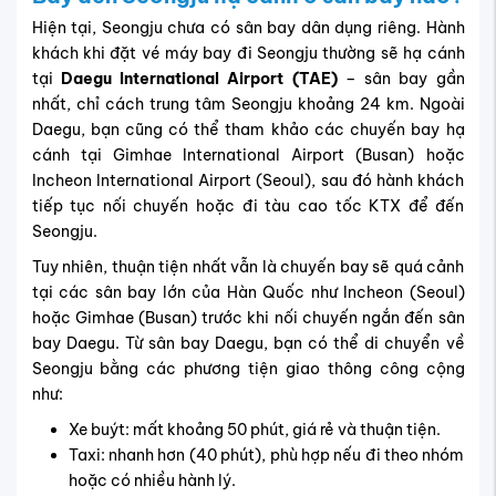
Hiện tại, Seongju chưa có sân bay dân dụng riêng. Hành
khách khi đặt vé máy bay đi Seongju thường sẽ hạ cánh
tại
Daegu International Airport (TAE)
– sân bay gần
nhất, chỉ cách trung tâm Seongju khoảng 24 km. Ngoài
Daegu, bạn cũng có thể tham khảo các chuyến bay hạ
cánh tại Gimhae International Airport (Busan) hoặc
Incheon International Airport (Seoul), sau đó hành khách
tiếp tục nối chuyến hoặc đi tàu cao tốc KTX để đến
Seongju.
Tuy nhiên, thuận tiện nhất vẫn là chuyến bay sẽ quá cảnh
tại các sân bay lớn của Hàn Quốc như Incheon (Seoul)
hoặc Gimhae (Busan) trước khi nối chuyến ngắn đến sân
bay Daegu. Từ sân bay Daegu, bạn có thể di chuyển về
Seongju bằng các phương tiện giao thông công cộng
như:
Xe buýt: mất khoảng 50 phút, giá rẻ và thuận tiện.
Taxi: nhanh hơn (40 phút), phù hợp nếu đi theo nhóm
hoặc có nhiều hành lý.