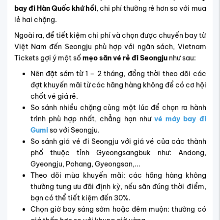
bay đi Hàn Quốc khứ hồi
, chi phí thường rẻ hơn so với mua
lẻ hai chặng.
Ngoài ra, để tiết kiệm chi phí và chọn được chuyến bay từ
Việt Nam đến Seongju phù hợp với ngân sách, Vietnam
Tickets gợi ý một số
mẹo săn vé rẻ đi Seongju
như sau:
Nên đặt sớm từ 1 – 2 tháng, đồng thời theo dõi các
đợt khuyến mãi từ các hãng hàng không để có cơ hội
chốt vé giá rẻ.
So sánh nhiều chặng cùng một lúc để chọn ra hành
trình phù hợp nhất, chẳng hạn như
vé máy bay đi
Gumi
so với Seongju.
So sánh giá vé đi Seongju với giá vé của các thành
phố thuộc tỉnh Gyeongsangbuk như: Andong,
Gyeongju, Pohang, Gyeongsan,...
Theo dõi mùa khuyến mãi: các hãng hàng không
thường tung ưu đãi định kỳ, nếu săn đúng thời điểm,
bạn có thể tiết kiệm đến 30%.
Chọn giờ bay sáng sớm hoặc đêm muộn: thường có