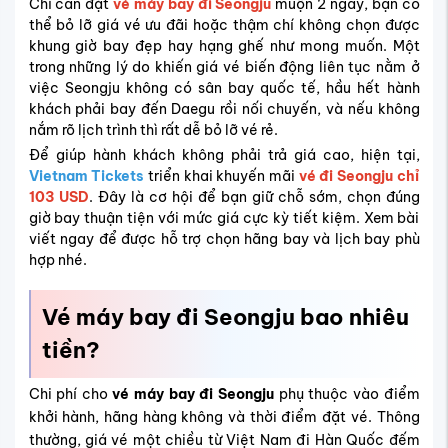
Chỉ cần đặt
vé máy bay đi Seongju
muộn 2 ngày, bạn có
thể bỏ lỡ giá vé ưu đãi hoặc thậm chí không chọn được
khung giờ bay đẹp hay hạng ghế như mong muốn. Một
trong những lý do khiến giá vé biến động liên tục nằm ở
việc Seongju không có sân bay quốc tế, hầu hết hành
khách phải bay đến Daegu rồi nối chuyến, và nếu không
nắm rõ lịch trình thì rất dễ bỏ lỡ vé rẻ.
Để giúp hành khách không phải trả giá cao, hiện tại,
Vietnam Tickets
triển khai khuyến mãi
vé đi Seongju chỉ
103 USD
. Đây là cơ hội để bạn giữ chỗ sớm, chọn đúng
giờ bay thuận tiện với mức giá cực kỳ tiết kiệm. Xem bài
viết ngay để được hỗ trợ chọn hãng bay và lịch bay phù
hợp nhé.
Vé máy bay đi Seongju bao nhiêu
tiền?
Chi phí cho
vé máy bay đi Seongju
phụ thuộc vào điểm
khởi hành, hãng hàng không và thời điểm đặt vé. Thông
thường, giá vé một chiều từ Việt Nam đi Hàn Quốc đếm