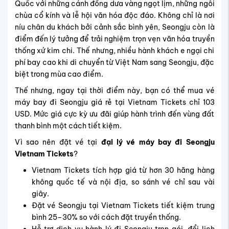
Quốc với những cánh đồng dưa vàng ngọt lịm, những ngôi
chùa cổ kính và lễ hội văn hóa độc đáo. Không chỉ là nơi
níu chân du khách bởi cảnh sắc bình yên, Seongju còn là
điểm đến lý tưởng để trải nghiệm trọn vẹn văn hóa truyền
thống xứ kim chi. Thế nhưng, nhiều hành khách e ngại chi
phí bay cao khi di chuyển từ Việt Nam sang Seongju, đặc
biệt trong mùa cao điểm.
Thế nhưng, ngay tại thời điểm này, bạn có thể mua vé
máy bay đi Seongju giá rẻ tại Vietnam Tickets chỉ 103
USD. Mức giá cực kỳ ưu đãi giúp hành trình đến vùng đất
thanh bình một cách tiết kiệm.
Vì sao nên đặt vé tại
đại lý vé máy bay đi Seongju
Vietnam Tickets
?
Vietnam Tickets tích hợp giá từ hơn 30 hãng hàng
không quốc tế và nội địa, so sánh vé chỉ sau vài
giây.
Đặt vé Seongju tại Vietnam Tickets tiết kiệm trung
bình 25–30% so với cách đặt truyền thống.
Hỗ trợ dịch vụ hành lý đi Seongju trọn gói, đổi lịch