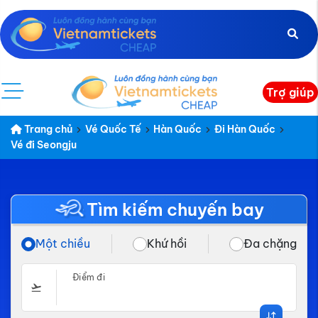
Trợ giúp
Trang chủ
Vé Quốc Tế
Hàn Quốc
Đi Hàn Quốc
Vé đi Seongju
Tìm kiếm chuyến bay
Một chiều
Khứ hồi
Đa chặng
Điểm đi