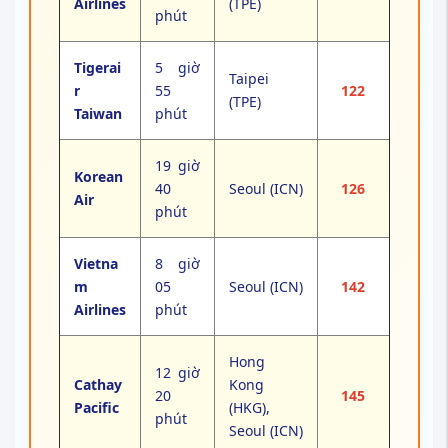
Airlines
(TPE)
phút
Tigerai
5 giờ
Taipei
r
55
122
(TPE)
Taiwan
phút
19 giờ
Korean
40
Seoul (ICN)
126
Air
phút
Vietna
8 giờ
m
05
Seoul (ICN)
142
Airlines
phút
Hong
12 giờ
Cathay
Kong
20
145
Pacific
(HKG),
phút
Seoul (ICN)