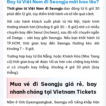
Bay từ Việt Nam đi Seongju mất bao lâu?
Thời gian từ Việt Nam đi Seongju
dao động từ 6 giờ 30
phút đến 12 giờ, tùy điểm khởi hành và số lần quá cảnh.
Với các hành khách xuất phát từ Hà Nội, hành trình
thường nhanh hơn (khoảng 6 giờ 30 – 8 giờ) nhờ có nhiều
chuyến bay đến Seoul (Incheon), sau đó nối chuyến ngắn
về Daegu – sân bay gần Seongju. Nếu bạn khởi hành từ
TP.HCM, thời gian bay đến Seongju thường kéo dài
khoảng 7 – 9 giờ.
Trường hợp bay từ Đà Nẵng, hoặc Khánh Hòa (Nha Trang
cũ) thời gian bay sẽ được tối ưu hơn các chặng bay khác
vì có chuyến bay thẳng, khoảng
4 giờ 30 phút (bay
thẳng).
Mua vé đi Seongju giá rẻ, bay
nhanh chóng tại Vietnam Tickets
Nằm ở tỉnh Gyeongsangbuk, Seongju nổi tiếng khắp Hàn