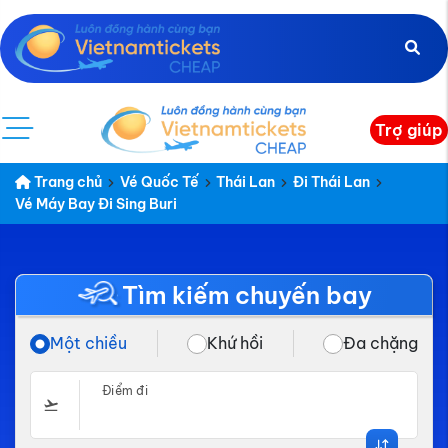
Trợ giúp
Trang chủ
Vé Quốc Tế
Thái Lan
Đi Thái Lan
Vé Máy Bay Đi Sing Buri
Tìm kiếm chuyến bay
Một chiều
Khứ hồi
Đa chặng
Điểm đi