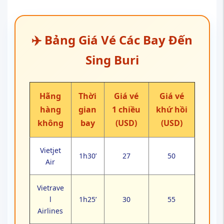
Vietjet
1h30’
27
50
Air
Vietrave
l
1h25’
30
55
Airlines
Vietna
m
1h35’
35
65
Airlines
Thai
1h25’
33
60
Airways
Bangko
k
1h35’
32
58
Airways