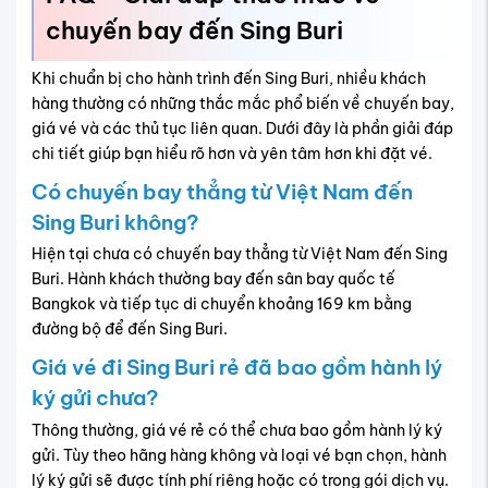
nhưng điều kiện và phí đổi vé sẽ khác nhau tùy vào loại
vé và chính sách của từng hãng. Bạn nên liên hệ ngay với
đơn vị đặt vé để được hỗ trợ cụ thể.
Sân bay tại Việt Nam có ảnh hưởng khi
thay đổi đơn vị hành chính không?
Việc thay đổi đơn vị hành chính không ảnh hưởng trực tiếp
đến sân bay hay các chuyến bay. Sân bay vẫn hoạt động
bình thường và bạn vẫn có thể mua vé như thông thường
từ sân bay hiện tại.
Giá Vé:
675,000
VND
Khuyến mãi
Chuyến bay