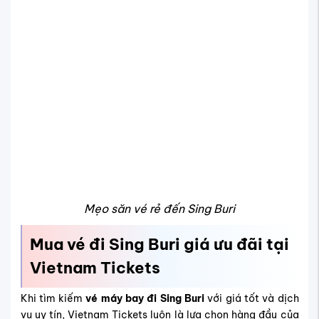
Vietnam Tickets?
Vietnam Tickets mang đến nhiều lợi ích thiết thực khi bạn
đặt
vé đi Sing Buri
, bao gồm:
Cung cấp đa dạng vé đến Sing Buri và các thành phố
lân cận như
vé Pattaya
, Bangkok, giúp bạn dễ dàng
lựa chọn hành trình phù hợp.
Hệ thống cập nhật liên tục giá vé và chương trình
khuyến mãi từ các hãng hàng không lớn như Vietnam
Airlines, VietJet và Thai Airways,...
Dịch vụ tư vấn tận tâm, hỗ trợ nhanh chóng về lịch
trình và thủ tục đặt vé.
Quy trình đặt vé đơn giản, thanh toán linh hoạt và an
toàn.
Hỗ trợ đặt combo vé máy bay cùng khách sạn, tối ưu
chi phí cho chuyến đi.
Làm thế nào để đặt vé Sing Buri nhanh
tại Vietnam Tickets?
Để đặt vé Sing Buri nhanh và tiện lợi, bạn chỉ cần liên hệ