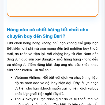
mức giá vé rất cạnh tranh.
Thai AirAsia: Cung cấp nhiều chuyến bay giá rẻ với
lịch trình linh hoạt, thích hợp cho những người muốn
lựa chọn thời gian bay phù hợp với kế hoạch cá nhân.
Vietravel Airlines và Bangkok Airways: Là các lựa
chọn đáng cân nhắc với dịch vụ thân thiện và chất
lượng ổn định, phù hợp cho các chuyến bay ngắn và
trung bình.
Để chọn hãng hàng không phù hợp khi bay đến Sing Buri,
bạn có thể cân nhắc các tiêu chí cơ bản sau:
Giá vé: So sánh mức giá vé 1 chiều và khứ hồi để phù
hợp với ngân sách cá nhân.
Thời gian bay: Ưu tiên hãng có thời gian bay ngắn và
lịch trình phù hợp với kế hoạch.
Chất lượng dịch vụ: Dịch vụ chăm sóc khách hàng,
tiện nghi trên máy bay, suất ăn và sự thoải mái trong
chuyến bay.
Uy tín và an toàn: Đánh giá dựa trên tiêu chuẩn an