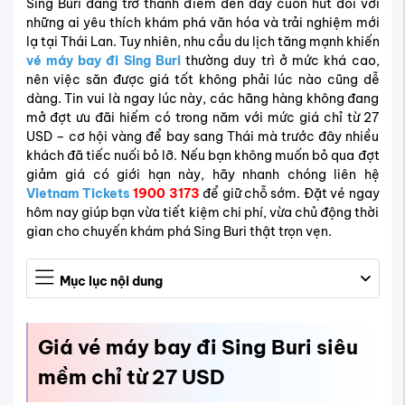
Sing Buri đang trở thành điểm đến đầy cuốn hút đối với
những ai yêu thích khám phá văn hóa và trải nghiệm mới
lạ tại Thái Lan. Tuy nhiên, nhu cầu du lịch tăng mạnh khiến
vé máy bay đi Sing Buri
thường duy trì ở mức khá cao,
nên việc săn được giá tốt không phải lúc nào cũng dễ
dàng. Tin vui là ngay lúc này, các hãng hàng không đang
mở đợt ưu đãi hiếm có trong năm với mức giá chỉ từ 27
USD – cơ hội vàng để bay sang Thái mà trước đây nhiều
khách đã tiếc nuối bỏ lỡ. Nếu bạn không muốn bỏ qua đợt
giảm giá có giới hạn này, hãy nhanh chóng liên hệ
Vietnam Tickets
1900 3173
để giữ chỗ sớm. Đặt vé ngay
hôm nay giúp bạn vừa tiết kiệm chi phí, vừa chủ động thời
gian cho chuyến khám phá Sing Buri thật trọn vẹn.
Mục lục nội dung
Giá vé máy bay đi Sing Buri siêu
mềm chỉ từ 27 USD