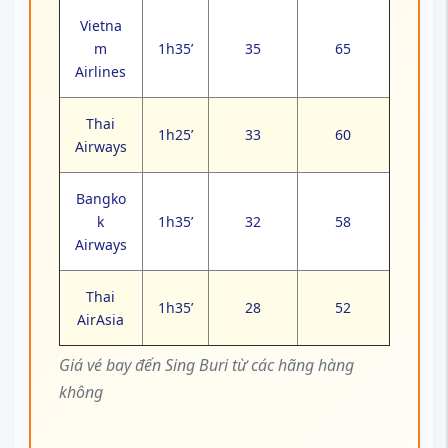
Thai
1h35’
28
52
AirAsia
Giá vé bay đến Sing Buri từ các hãng hàng
không
⚠️
Lưu ý:
Giá vé trên chưa bao gồm
thuế phí, có thể thay đổi tùy thời điểm,
mùa cao điểm hoặc khuyến mãi.