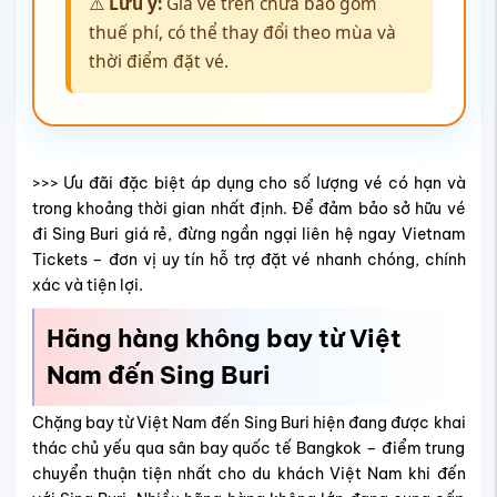
Hãng hàng không bay từ Việt
Nam đến Sing Buri
Chặng bay từ Việt Nam đến Sing Buri hiện đang được khai
thác chủ yếu qua sân bay quốc tế Bangkok – điểm trung
chuyển thuận tiện nhất cho du khách Việt Nam khi đến
với Sing Buri. Nhiều hãng hàng không lớn đang cung cấp
vé bay từ Việt Nam đến Bangkok với tần suất thường
xuyên và mức giá đa dạng, đáp ứng nhu cầu từ du lịch đến
công tác. Dưới đây là chi tiết các hãng cùng những ưu
điểm nổi bật, giúp bạn dễ dàng lựa chọn cho hành trình
của mình.
Những hãng bay nào khai thác chặng đi
Sing Buri?
Từ Việt Nam, bạn có thể mua
vé máy bay đến Bangkok
của các hãng hàng không phổ biến như Vietjet Air,
Vietravel Airlines, Vietnam Airlines, Thai Airways,
Bangkok Airways và Thai AirAsia. Sau khi hạ cánh tại sân