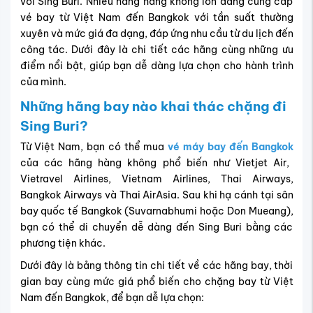
bay quốc tế Bangkok (Suvarnabhumi hoặc Don Mueang),
bạn có thể di chuyển dễ dàng đến Sing Buri bằng các
phương tiện khác.
Dưới đây là bảng thông tin chi tiết về các hãng bay, thời
gian bay cùng mức giá phổ biến cho chặng bay từ Việt
Nam đến Bangkok, để bạn dễ lựa chọn:
✈️ Bảng Giá Vé Các Bay Đến
Sing Buri
Hãng
Thời
Giá vé
Giá vé
hàng
gian
1 chiều
khứ hồi
không
bay
(USD)
(USD)