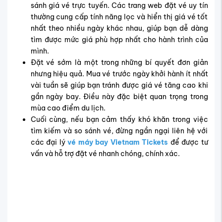
Mẹo săn vé rẻ đến Sing Buri
Mua vé đi Sing Buri giá ưu đãi tại
Vietnam Tickets
Khi tìm kiếm
vé máy bay đi Sing Buri
với giá tốt và dịch
vụ uy tín, Vietnam Tickets luôn là lựa chọn hàng đầu của
nhiều hành khách. Với kinh nghiệm nhiều năm trong
ngành, Vietnam Tickets cam kết mang đến cho bạn hành
trình thuận tiện, giá cả cạnh tranh và dịch vụ tận tâm.
Tại sao nên mua vé Sing Buri qua