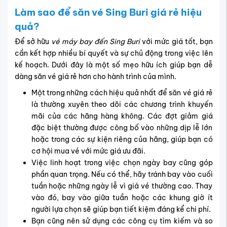
Đặt vé sớm là một trong những bí quyết đơn giản
nhưng hiệu quả. Mua vé trước ngày khởi hành ít nhất
vài tuần sẽ giúp bạn tránh được giá vé tăng cao khi
gần ngày bay. Điều này đặc biệt quan trọng trong
mùa cao điểm du lịch.
Cuối cùng, nếu bạn cảm thấy khó khăn trong việc
tìm kiếm và so sánh vé, đừng ngần ngại liên hệ với
các đại lý
vé máy bay Vietnam Tickets
để được tư
vấn và hỗ trợ đặt vé nhanh chóng, chính xác.