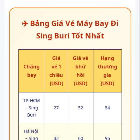
✈️ Bảng Giá Vé Máy Bay Đi
Sing Buri Tốt Nhất
Giá
Giá vé
Hạng
Chặng
vé 1
khứ
thương
bay
chiều
hồi
gia
(USD)
(USD)
(USD)
TP. HCM
– Sing
27
52
54
Buri
Hà Nội
– Sing
32
60
95