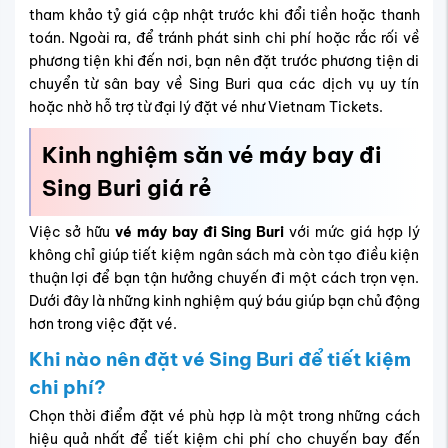
khi thời tiết Thái Lan mát mẻ, lý tưởng để tham quan
và cũng là thời gian nhiều lễ hội truyền thống được
tổ chức. Đây là giai đoạn nhu cầu tăng mạnh nên
giá
vé máy bay đi Sing Buri
thường ở mức cao. Nếu cần
bay trong thời điểm này, bạn nên đặt vé trước
khoảng 2–3 tháng. Ví dụ, dự định bay vào tháng 2 thì
thời điểm đặt vé hợp lý nhất là từ tháng 12 để giữ
được mức giá tốt và dễ chọn chỗ ngồi.
Ngược lại, mùa thấp điểm kéo dài từ tháng 4 đến
tháng 10, bao gồm cả mùa mưa và giai đoạn hè.
Lượng khách giảm đáng kể nên giá vé thường mềm
hơn, thậm chí nhiều hãng tung ra ưu đãi rất sâu. Nếu
bạn bay vào tháng 7, chỉ cần đặt vé trước khoảng 1
tháng (từ tháng 6) là đã có thể dễ dàng săn được
mức giá tốt và linh hoạt lựa chọn giờ bay phù hợp.
Làm sao để săn vé Sing Buri giá rẻ hiệu
quả?
Để sở hữu
vé máy bay đến Sing Buri
với mức giá tốt, bạn
cần kết hợp nhiều bí quyết và sự chủ động trong việc lên