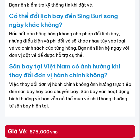
Giảm 200.000đ khi đặt vé khứ hồi, lên đến
1.800.000đ/Đơn hàng
Hạn sử dụng: 15/04 - 30/04
Điều kiện
Nhập mã khi thanh toán
SUMMER100
Sao chép