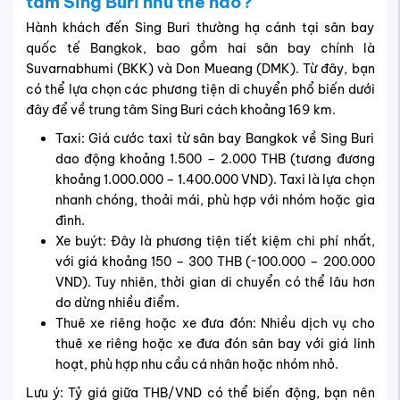
Kinh nghiệm săn vé máy bay đi
Sing Buri giá rẻ
Việc sở hữu
vé máy bay đi Sing Buri
với mức giá hợp lý
không chỉ giúp tiết kiệm ngân sách mà còn tạo điều kiện
thuận lợi để bạn tận hưởng chuyến đi một cách trọn vẹn.
Dưới đây là những kinh nghiệm quý báu giúp bạn chủ động
hơn trong việc đặt vé.
Khi nào nên đặt vé Sing Buri để tiết kiệm
chi phí?
Chọn thời điểm đặt vé phù hợp là một trong những cách
hiệu quả nhất để tiết kiệm chi phí cho chuyến bay đến
Sing Buri. Vì vậy khi lên kế hoạch bạn cần lưu ý đặc trưng
từng giai đoạn dưới đây để chủ động hơn và dễ dàng săn
được mức giá tối ưu.
Mùa cao điểm du lịch diễn ra từ tháng 11 đến tháng 3,