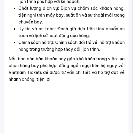
Vietjet Air - Hãng bay đến Sing Buri giá rẻ
Tổng quan về hành trình bay đến
Sing Buri
Hành trình bay từ Việt Nam đến Sing Buri thường được
thực hiện qua sân bay quốc tế Bangkok – cửa ngõ chính
để tiếp cận vùng đất xinh đẹp này. Việc kết hợp giữa
chuyến bay thẳng đến Bangkok và hành trình di chuyển
tiếp theo đến Sing Buri giúp bạn có nhiều lựa chọn linh
hoạt về thời gian và phương tiện. Dưới đây là chi tiết về
tổng thời gian bay và cách di chuyển giúp bạn chuẩn bị
tốt nhất cho chuyến đi.