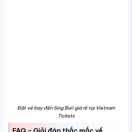
giá vé và các thủ tục liên quan. Dưới đây là phần giải đáp
chi tiết giúp bạn hiểu rõ hơn và yên tâm hơn khi đặt vé.
Có chuyến bay thẳng từ Việt Nam đến
Sing Buri không?
Hiện tại chưa có chuyến bay thẳng từ Việt Nam đến Sing
Buri. Hành khách thường bay đến sân bay quốc tế
Bangkok và tiếp tục di chuyển khoảng 169 km bằng
đường bộ để đến Sing Buri.
Giá vé đi Sing Buri rẻ đã bao gồm hành lý
ký gửi chưa?
Thông thường, giá vé rẻ có thể chưa bao gồm hành lý ký
gửi. Tùy theo hãng hàng không và loại vé bạn chọn, hành
lý ký gửi sẽ được tính phí riêng hoặc có trong gói dịch vụ.
Bạn nên kiểm tra kỹ thông tin khi đặt vé.
Có thể đổi lịch bay đến Sing Buri sang
ngày khác không?
Hầu hết các hãng hàng không cho phép đổi lịch bay,