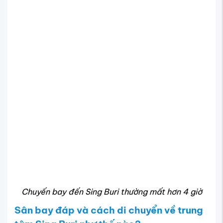
đây để về trung tâm Sing Buri cách khoảng 169 km.
Taxi: Giá cước taxi từ sân bay Bangkok về Sing Buri
dao động khoảng 1.500 – 2.000 THB (tương đương
khoảng 1.000.000 – 1.400.000 VND). Taxi là lựa chọn
nhanh chóng, thoải mái, phù hợp với nhóm hoặc gia
đình.
Xe buýt: Đây là phương tiện tiết kiệm chi phí nhất,
với giá khoảng 150 – 300 THB (~100.000 – 200.000
VND). Tuy nhiên, thời gian di chuyển có thể lâu hơn
do dừng nhiều điểm.
Thuê xe riêng hoặc xe đưa đón: Nhiều dịch vụ cho
thuê xe riêng hoặc xe đưa đón sân bay với giá linh
hoạt, phù hợp nhu cầu cá nhân hoặc nhóm nhỏ.
Lưu ý: Tỷ giá giữa THB/VND có thể biến động, bạn nên
tham khảo tỷ giá cập nhật trước khi đổi tiền hoặc thanh
toán. Ngoài ra, để tránh phát sinh chi phí hoặc rắc rối về
phương tiện khi đến nơi, bạn nên đặt trước phương tiện di
chuyển từ sân bay về Sing Buri qua các dịch vụ uy tín
hoặc nhờ hỗ trợ từ đại lý đặt vé như Vietnam Tickets.