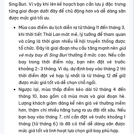
kế hoạch. Dưới đây là một số mẹo hữu ích giúp bạn dễ
dàng săn vé giá rẻ hơn cho hành trình của mình.
Một trong những cách hiệu quả nhất để săn vé giá rẻ
là thường xuyên theo dõi các chương trình khuyến
mãi của các hãng hàng không. Các đợt giảm giá
đặc biệt thường được công bố vào những dịp lễ lớn
hoặc trong các sự kiện riêng của hãng, giúp bạn có
cơ hội mua vé với mức giá ưu đãi.
Việc linh hoạt trong việc chọn ngày bay cũng góp
phần quan trọng. Nếu có thể, hãy tránh bay vào cuối
tuần hoặc những ngày lễ vì giá vé thường cao. Thay
vào đó, bay vào giữa tuần hoặc các khung giờ ít
người lựa chọn sẽ giúp bạn tiết kiệm đáng kể chi phí.
Bạn cũng nên sử dụng các công cụ tìm kiếm và so
sánh giá vé trực tuyến. Các trang web đặt vé uy tín
thường cung cấp tính năng lọc và hiển thị giá vé tốt
nhất theo nhiều ngày khác nhau, giúp bạn dễ dàng
tìm được mức giá phù hợp nhất cho hành trình của
mình.