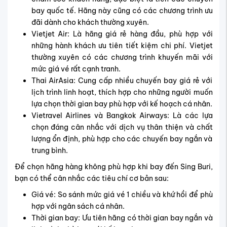
toàn và lịch sử hoạt động của hãng.
Chính sách hỗ trợ: Chính sách đổi trả vé, hỗ trợ khách
hàng trong trường hợp thay đổi lịch trình.
Nếu bạn còn băn khoăn hay gặp khó khăn trong việc lựa
chọn hãng bay phù hợp, đừng ngần ngại liên hệ ngay với
Vietnam Tickets để được tư vấn chi tiết và hỗ trợ đặt vé
nhanh chóng, tiện lợi.