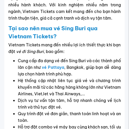
đến Vietnam Tickets qua các kênh chính thức sau:
- Văn phòng chính thức:
VP1: 69 Võ Thị Sáu, P.6, Q.3, Tp.HCM.
VP2: 173 Nguyễn Thị Minh Khai, P.Phạm Ngũ Lão, Q.1,
Tp.HCM.
- Tổng đài toàn quốc:
1900 3173
.
- Đặt tại website chính thức của Vietnam Tickets bằng
hệ thống đặt đi thông minh.
- Hệ thống chat trực tuyến qua Fanpage:
facebook.com/vietnamtickets.com.vn