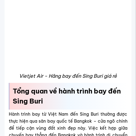
Thời gian bay đến Sing Buri mất bao lâu?
Thời gian di chuyển đến Sing Buri thường bao gồm:
Từ các thành phố lớn của Việt Nam đến sân bay
quốc tế Bangkok thường dao động từ 1 giờ 25 phút
đến 1 giờ 35 phút, tùy theo hãng hàng không và điểm
xuất phát.
Sau khi hạ cánh, hành trình tiếp tục di chuyển từ sân
bay Bangkok về trung tâm Sing Buri mất khoảng 2
giờ 35 phút đến 3 giờ, tùy thuộc vào phương tiện và
điều kiện giao thông.
Tổng thời gian di chuyển từ Việt Nam đến Sing Buri trung
bình khoảng 4 giờ đến 4 giờ 35 phút.