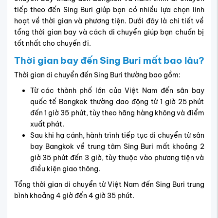
Chuyến bay đến Sing Buri thường mất hơn 4 giờ
Sân bay đáp và cách di chuyển về trung
tâm Sing Buri như thế nào?
Hành khách đến Sing Buri thường hạ cánh tại sân bay
quốc tế Bangkok, bao gồm hai sân bay chính là
Suvarnabhumi (BKK) và Don Mueang (DMK). Từ đây, bạn
có thể lựa chọn các phương tiện di chuyển phổ biến dưới