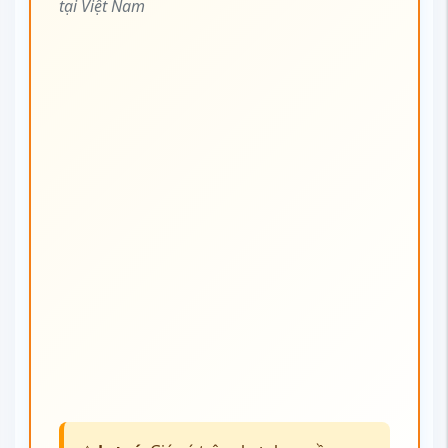
tại Việt Nam
⚠️
Lưu ý:
Giá vé trên chưa bao gồm
thuế phí, có thể thay đổi theo mùa và
thời điểm đặt vé.
>>> Ưu đãi đặc biệt áp dụng cho số lượng vé có hạn và
trong khoảng thời gian nhất định. Để đảm bảo sở hữu
vé
đi Sing Buri
giá rẻ, đừng ngần ngại liên hệ ngay Vietnam
Tickets – đơn vị uy tín hỗ trợ đặt vé nhanh chóng, chính
xác và tiện lợi.