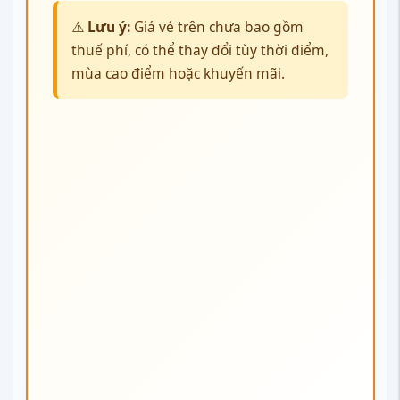
Hãng nào có chất lượng tốt nhất cho
chuyến bay đến Sing Buri?
Lựa chọn hãng hàng không phù hợp không chỉ giúp bạn
tiết kiệm chi phí mà còn mang đến trải nghiệm bay thoải
mái, an toàn và tiện lợi. Với chặng bay từ Việt Nam đến
Sing Buri qua sân bay Bangkok, mỗi hãng hàng không đều
có những ưu điểm riêng biệt đáp ứng nhu cầu khác nhau
của hành khách. Cụ thể như:
Vietnam Airlines: Nổi bật với dịch vụ chuyên nghiệp,
độ an toàn cao và đội bay hiện đại. Đây là lựa chọn
ưu tiên cho hành khách muốn trải nghiệm dịch vụ bay
chất lượng với tiện nghi đầy đủ.
Thai Airways: Được đánh giá cao về sự thoải mái và
chăm sóc khách hàng, đặc biệt là trên các chuyến
bay quốc tế. Hãng này cũng có các chương trình ưu
đãi dành cho khách thường xuyên.
Vietjet Air: Là hãng giá rẻ hàng đầu, phù hợp với
những hành khách ưu tiên tiết kiệm chi phí. Vietjet
thường xuyên có các chương trình khuyến mãi với