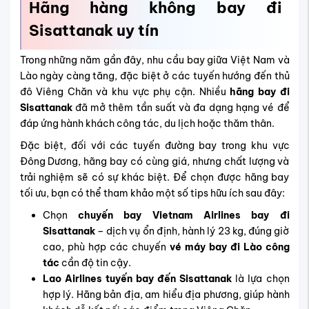
Hãng hàng không bay đi
Sisattanak uy tín
Trong những năm gần đây, nhu cầu bay giữa Việt Nam và
Lào ngày càng tăng, đặc biệt ở các tuyến hướng đến thủ
đô Viêng Chăn và khu vực phụ cận. Nhiều
hãng bay đi
Sisattanak
đã mở thêm tần suất và đa dạng hạng vé để
đáp ứng hành khách công tác, du lịch hoặc thăm thân.
Đặc biệt, đối với các tuyến đường bay trong khu vực
Đông Dương, hãng bay có cùng giá, nhưng chất lượng và
trải nghiệm sẽ có sự khác biệt. Để chọn được hãng bay
tối ưu, bạn có thể tham khảo một số tips hữu ích sau đây:
Chọn
chuyến bay Vietnam Airlines bay đi
Sisattanak
– dịch vụ ổn định, hành lý 23 kg, đúng giờ
cao, phù hợp các chuyến
vé máy bay đi Lào công
tác
cần độ tin cậy.
Lao Airlines tuyến bay đến Sisattanak
là lựa chọn
hợp lý. Hãng bản địa, am hiểu địa phương, giúp hành