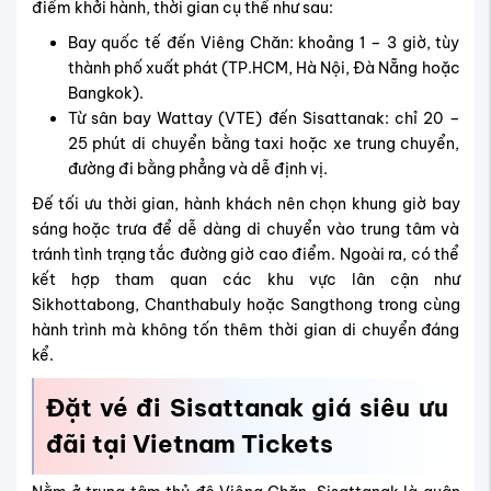
điểm khởi hành, thời gian cụ thể như sau:
Bay quốc tế đến Viêng Chăn: khoảng 1 – 3 giờ, tùy
thành phố xuất phát (TP.HCM, Hà Nội, Đà Nẵng hoặc
Bangkok).
Từ sân bay Wattay (VTE) đến Sisattanak: chỉ 20 –
25 phút di chuyển bằng taxi hoặc xe trung chuyển,
đường đi bằng phẳng và dễ định vị.
Đế tối ưu thời gian, hành khách nên chọn khung giờ bay
sáng hoặc trưa để dễ dàng di chuyển vào trung tâm và
tránh tình trạng tắc đường giờ cao điểm. Ngoài ra, có thể
kết hợp tham quan các khu vực lân cận như
Sikhottabong, Chanthabuly hoặc Sangthong trong cùng
hành trình mà không tốn thêm thời gian di chuyển đáng
kể.
Đặt vé đi Sisattanak giá siêu ưu
đãi tại Vietnam Tickets