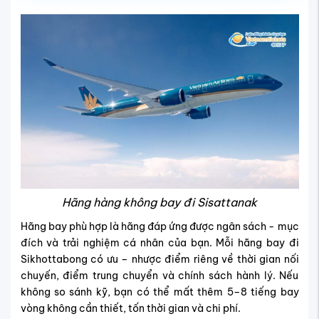
Hãng hàng không bay đi Sisattanak
Hãng bay phù hợp là hãng đáp ứng được ngân sách - mục
đích và trải nghiệm cá nhân của bạn. Mỗi hãng bay đi
Sikhottabong có ưu – nhược điểm riêng về thời gian nối
chuyến, điểm trung chuyển và chính sách hành lý. Nếu
không so sánh kỹ, bạn có thể mất thêm 5–8 tiếng bay
vòng không cần thiết, tốn thời gian và chi phí.