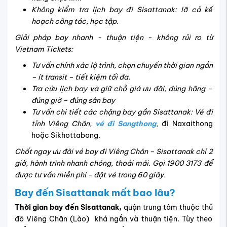
Không kiểm tra lịch bay đi Sisattanak: lỡ cả kế
hoạch công tác, học tập.
Giải pháp bay nhanh - thuận tiện - không rủi ro từ
Vietnam Tickets:
Tư vấn chính xác lộ trình, chọn chuyến thời gian ngắn
– ít transit – tiết kiệm tối đa.
Tra cứu lịch bay và giữ chỗ giá ưu đãi, đúng hãng –
đúng giờ – đúng sân bay
Tư vấn chi tiết các chặng bay gần Sisattanak: Vé đi
tỉnh Viêng Chăn,
vé đi Sangthong
, đi Naxaithong
hoặc Sikhottabong.
Chốt ngay ưu đãi vé bay đi Viêng Chăn – Sisattanak chỉ 2
giờ, hành trình nhanh chóng, thoải mái. Gọi 1900 3173 để
được tư vấn miễn phí - đặt vé trong 60 giây.
Bay đến Sisattanak mất bao lâu?
Thời gian bay đến Sisattanak,
quận trung tâm thuộc thủ
đô Viêng Chăn (Lào) khá ngắn và thuận tiện. Tùy theo