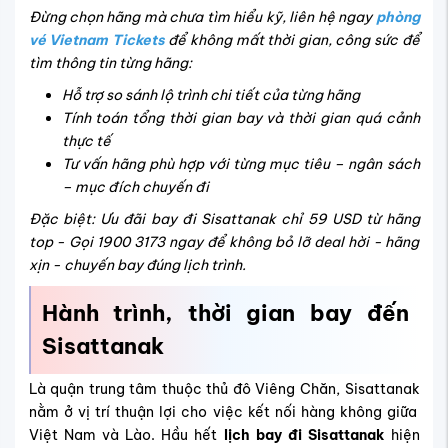
Đừng chọn hãng mà chưa tìm hiểu kỹ, liên hệ ngay
phòng
vé Vietnam Tickets
để không mất thời gian, công sức để
tìm thông tin từng hãng:
Hỗ trợ so sánh lộ trình chi tiết của từng hãng
Tính toán tổng thời gian bay và thời gian quá cảnh
thực tế
Tư vấn hãng phù hợp với từng mục tiêu – ngân sách
– mục đích chuyến đi
Đặc biệt: Ưu đãi bay đi Sisattanak chỉ 59 USD từ hãng
top - Gọi 1900 3173 ngay để không bỏ lỡ deal hời - hãng
xịn - chuyến bay đúng lịch trình.
Hành trình, thời gian bay đến
Sisattanak
Là quận trung tâm thuộc thủ đô Viêng Chăn,
Sisattanak
nằm ở vị trí thuận lợi cho việc kết nối hàng không giữa
Việt Nam và Lào. Hầu hết
lịch bay đi Sisattanak
hiện