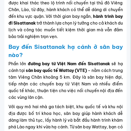
được khai thác theo lộ trình nối chuyến tại thủ đô Viêng
Chăn, Lào, từ đây, hành khách có thể dễ dàng di chuyển
đến khu vực quận. Với thời gian bay ngắn,
hành trình bay
đi Sisattanak
trở thành lựa chọn lý tưởng cho cả khách du
lịch và công tác muốn tiết kiệm thời gian mà vẫn đảm
bảo trải nghiệm trọn vẹn.
Bay đến Sisattanak hạ cánh ở sân bay
nào?
Phần lớn
đường bay từ Việt Nam đến Sisattanak
sẽ hạ
cánh tại
sân bay quốc tế Wattay (VTE)
– nằm cách trung
tâm Viêng Chăn khoảng 5 km. Đây là sân bay hiện đại,
tiếp nhận các chuyến bay từ Việt Nam và nhiều điểm
quốc tế khác, thuận tiện cho việc nối chuyến nội địa đến
các vùng lân cận.
Với quy mô hai nhà ga tách biệt, khu quốc tế và khu nội
địa được bố trí khoa học, sân bay giúp hành khách dễ
dàng làm thủ tục, lấy hành lý và bắt đầu hành trình khám
phá Lào ngay khi vừa hạ cánh. Từ sân bay Wattay, bạn có