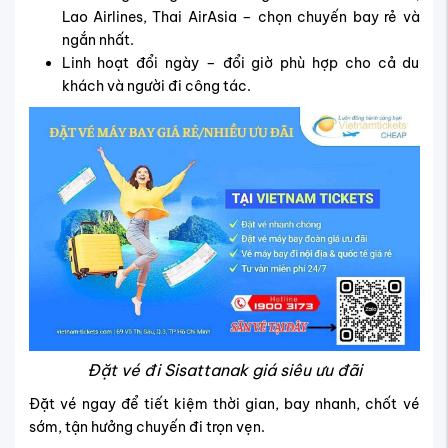
Lao Airlines, Thai AirAsia – chọn chuyến bay rẻ và
ngắn nhất.
Linh hoạt đổi ngày – đổi giờ phù hợp cho cả du
khách và người đi công tác.
Đặt vé đi Sisattanak giá siêu ưu đãi
Đặt vé ngay để tiết kiệm thời gian, bay nhanh, chốt vé
sớm, tận hưởng chuyến đi trọn vẹn.