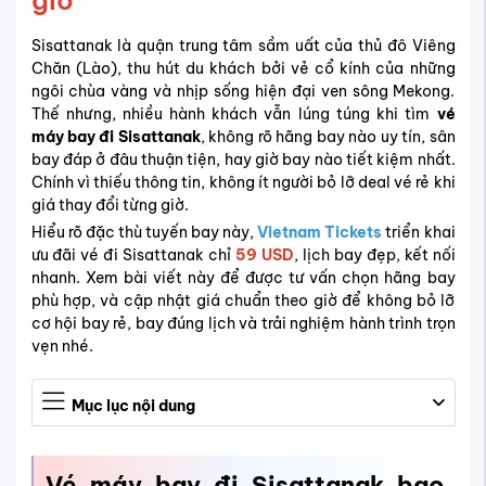
giờ
Sisattanak là quận trung tâm sầm uất của thủ đô Viêng
Chăn (Lào), thu hút du khách bởi vẻ cổ kính của những
ngôi chùa vàng và nhịp sống hiện đại ven sông Mekong.
Thế nhưng, nhiều hành khách vẫn lúng túng khi tìm
vé
máy bay đi Sisattanak
, không rõ hãng bay nào uy tín, sân
bay đáp ở đâu thuận tiện, hay giờ bay nào tiết kiệm nhất.
Chính vì thiếu thông tin, không ít người bỏ lỡ deal vé rẻ khi
giá thay đổi từng giờ.
Hiểu rõ đặc thù tuyến bay này,
Vietnam Tickets
triển khai
ưu đãi vé đi Sisattanak chỉ
59 USD
, lịch bay đẹp, kết nối
nhanh. Xem bài viết này để được tư vấn chọn hãng bay
phù hợp, và cập nhật giá chuẩn theo giờ để không bỏ lỡ
cơ hội bay rẻ, bay đúng lịch và trải nghiệm hành trình trọn
vẹn nhé.
Mục lục nội dung
Vé máy bay đi Sisattanak bao