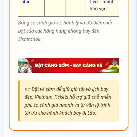
dia
liên danh
khu vực
Bảng so sánh giá vé, hành lý và ưu điểm nổi
bật của các hãng hàng không bay đến
Sisattanak
👉 Đặt vé sớm để giữ giá tốt và lịch bay
đẹp. Vietnam Tickets hỗ trợ giữ chỗ miễn
phí, so sánh giá nhanh và tư vấn lộ trình
tối ưu cho hành khách bay đi Lào.