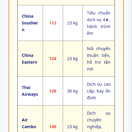
Tiêu chuẩn
China
dịch vụ 4★,
Souther
112
23 kg
hành trình
n
êm
Nối chuyến
China
thuận tiện,
124
23 kg
Eastern
hỗ trợ tận
nơi
Dịch vụ cao
Thai
139
30 kg
cấp, bay ổn
Airways
định
Dịch vụ
Air
chuyên
Cambo
149
23 kg
nghiệp,