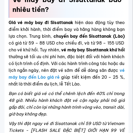
nhiêu tiền?
Giá vé máy bay đi Sisattanak
hiện dao động tùy theo
điểm khởi hành, thời điểm bay và hãng hàng không bạn
lựa chọn. Trung bình,
chuyến bay đến Sisattanak (Lào)
có giá từ 59 – 88 USD cho chiều đi, và từ 98 – 155 USD
cho vé khứ hồi. Tuy nhiên,
vé máy bay Sisattanak khứ hồi
thường sẽ tối ưu chi phí hơn, đặc biệt đối với hành khách
có lịch trình cố định. Với các hành trình công tác hoặc du
lịch ngắn ngày, nên đặt vé sớm để dễ dàng săn được
vé
máy bay đến Lào giá rẻ
giúp tiết kiệm đến 20 – 25 %,
nhất là thời điểm du lịch, lễ Tết Lào.
Bạn có biết giá vé có thể chênh lệch đến 40% chỉ trong
48 giờ. Nhiều hành khách đặt vé cận ngày phải trả giá
gấp đôi, chỉ còn lại những hành trình vòng vèo, transit dài,
giờ bay không đẹp.
Vậy thì đặt ngay vé đi Sisattanak chỉ 59 USD từ Vietnam
Tickets - [FLASH SALE ĐẶC BIỆT] GIỚI HẠN 99 VÉ