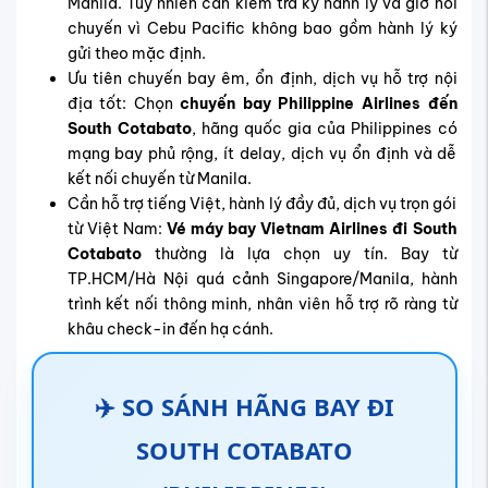
Manila. Tuy nhiên cần kiểm tra kỹ hành lý và giờ nối
chuyến vì Cebu Pacific không bao gồm hành lý ký
gửi theo mặc định.
Ưu tiên chuyến bay êm, ổn định, dịch vụ hỗ trợ nội
địa tốt: Chọn
chuyến bay Philippine Airlines đến
South Cotabato
, hãng quốc gia của Philippines có
mạng bay phủ rộng, ít delay, dịch vụ ổn định và dễ
kết nối chuyến từ Manila.
Cần hỗ trợ tiếng Việt, hành lý đầy đủ, dịch vụ trọn gói
từ Việt Nam:
Vé máy bay Vietnam Airlines đi South
Cotabato
thường là lựa chọn uy tín. Bay từ
TP.HCM/Hà Nội quá cảnh Singapore/Manila, hành
trình kết nối thông minh, nhân viên hỗ trợ rõ ràng từ
khâu check-in đến hạ cánh.
✈️ SO SÁNH HÃNG BAY ĐI
SOUTH COTABATO