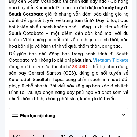
Bay đến South Cotabato thì chọn sân bay nào? Có hãng
nào bay đến Koronadal? Làm sao đặt được
vé máy bay đi
South Cotabato
giá rẻ nhưng vẫn đảm bảo đúng giờ hạ
cánh để kịp nối tuyến về trung tâm tỉnh? Đây là loạt câu
hỏi khiến nhiều hành khách phải lưỡng lự khi tìm vé đến
South Cotabato – một điểm đến còn khá mới với du
khách Việt nhưng lại nổi bật về cảnh quan sinh thái, văn
hóa bản địa và hành trình về quê, thăm thân, công tác.
Để giúp bạn chủ động hơn trong hành trình đi South
Cotabato mà không lo chi phí phát sinh,
Vietnam Tickets
đang mở bán vé ưu đãi chỉ từ
28 USD
– hỗ trợ chọn đúng
sân bay General Santos (GES), đúng giờ nối tuyến về
Koronadal, Surallah, Tupi… cùng chính sách linh hoạt đổi
giờ, giữ chỗ nhanh. Bài viết này sẽ giúp bạn xác định lịch
trình tối ưu, lựa chọn hãng bay phù hợp và chốt sớm vé
chuẩn hành trình, không phát sinh, không lo lỡ tuyến.
Mục lục nội dung