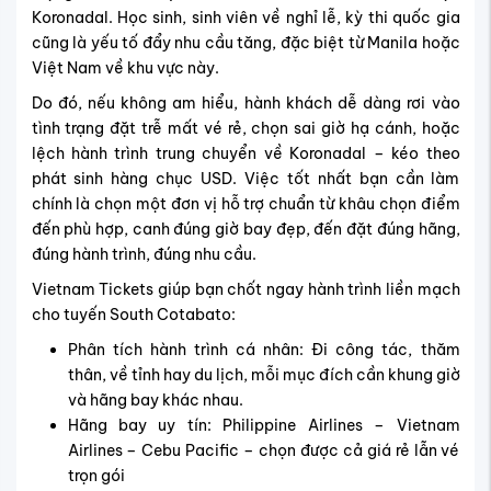
Koronadal. Học sinh, sinh viên về nghỉ lễ, kỳ thi quốc gia
cũng là yếu tố đẩy nhu cầu tăng, đặc biệt từ Manila hoặc
Việt Nam về khu vực này.
Do đó, nếu không am hiểu, hành khách dễ dàng rơi vào
tình trạng đặt trễ mất vé rẻ, chọn sai giờ hạ cánh, hoặc
lệch hành trình trung chuyển về Koronadal – kéo theo
phát sinh hàng chục USD. Việc tốt nhất bạn cần làm
chính là chọn một đơn vị hỗ trợ chuẩn từ khâu chọn điểm
đến phù hợp, canh đúng giờ bay đẹp, đến đặt đúng hãng,
đúng hành trình, đúng nhu cầu.
Vietnam Tickets giúp bạn chốt ngay hành trình liền mạch
cho tuyến South Cotabato:
Phân tích hành trình cá nhân: Đi công tác, thăm
thân, về tỉnh hay du lịch, mỗi mục đích cần khung giờ
và hãng bay khác nhau.
Hãng bay uy tín: Philippine Airlines – Vietnam
Airlines – Cebu Pacific – chọn được cả giá rẻ lẫn vé
trọn gói