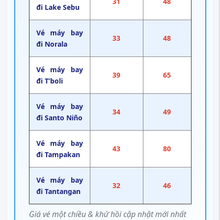
31
48
đi Lake Sebu
Vé máy bay
33
48
đi Norala
Vé máy bay
39
65
đi T’boli
Vé máy bay
34
49
đi Santo Niño
Vé máy bay
43
80
đi Tampakan
Vé máy bay
32
46
đi Tantangan
Giá vé một chiều & khứ hồi cập nhật mới nhất