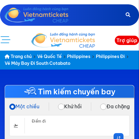
Trợ giúp
Trang chủ
Vé Quốc Tế
Philippines
Philippines Đi
Vé Máy Bay Đi South Cotabato
Tìm kiếm chuyến bay
Một chiều
Khứ hồi
Đa chặng
Điểm đi