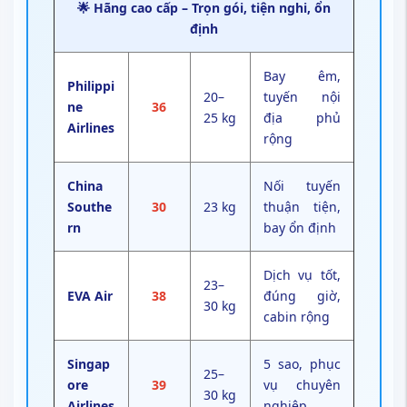
🌟 Hãng cao cấp – Trọn gói, tiện nghi, ổn
định
Bay êm,
Philippi
20–
tuyến nội
ne
36
25 kg
địa phủ
Airlines
rộng
China
Nối tuyến
Southe
30
23 kg
thuận tiện,
rn
bay ổn định
Dịch vụ tốt,
23–
EVA Air
38
đúng giờ,
30 kg
cabin rộng
Singap
5 sao, phục
25–
ore
39
vụ chuyên
30 kg
Airlines
nghiệp