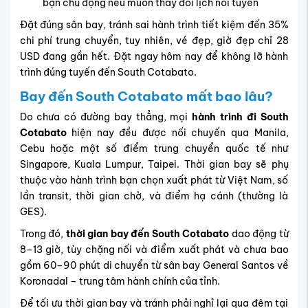
bạn chủ động nếu muốn thay đổi lịch nối tuyến
Đặt đúng sân bay, tránh sai hành trình tiết kiệm đến 35%
chi phí trung chuyển, tuy nhiên, vé đẹp, giờ đẹp chỉ 28
USD đang gần hết. Đặt ngay hôm nay để không lỡ hành
trình đúng tuyến đến South Cotabato.
Bay đến
South Cotabato
mất bao lâu?
Do chưa có đường bay thẳng, mọi
hành trình đi South
Cotabato
hiện nay đều được nối chuyến qua Manila,
Cebu hoặc một số điểm trung chuyển quốc tế như
Singapore, Kuala Lumpur, Taipei. Thời gian bay sẽ phụ
thuộc vào hành trình bạn chọn xuất phát từ Việt Nam, số
lần transit, thời gian chờ, và điểm hạ cánh (thường là
GES).
Trong đó,
thời gian bay đến South Cotabato
dao động từ
8–13 giờ, tùy chặng nối và điểm xuất phát và chưa bao
gồm 60–90 phút di chuyển từ sân bay General Santos về
Koronadal – trung tâm hành chính của tỉnh.
Để tối ưu thời gian bay và tránh phải nghỉ lại qua đêm tại