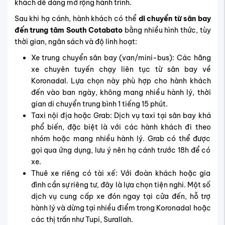
khách dễ dàng mở rộng hành trình.
Sau khi hạ cánh, hành khách có thể
di chuyển từ sân bay
đến trung tâm South Cotabato
bằng nhiều hình thức, tùy
thời gian, ngân sách và độ linh hoạt:
Xe trung chuyển sân bay (van/mini-bus): Các hãng
xe chuyên tuyến chạy liên tục từ sân bay về
Koronadal. Lựa chọn này phù hợp cho hành khách
đến vào ban ngày, không mang nhiều hành lý, thời
gian di chuyển trung bình 1 tiếng 15 phút.
Taxi nội địa hoặc Grab: Dịch vụ taxi tại sân bay khá
phổ biến, đặc biệt là với các hành khách đi theo
nhóm hoặc mang nhiều hành lý. Grab có thể được
gọi qua ứng dụng, lưu ý nên hạ cánh trước 18h để có
xe.
Thuê xe riêng có tài xế: Với đoàn khách hoặc gia
đình cần sự riêng tư, đây là lựa chọn tiện nghi. Một số
dịch vụ cung cấp xe đón ngay tại cửa đến, hỗ trợ
hành lý và dừng tại nhiều điểm trong Koronadal hoặc
các thị trấn như Tupi, Surallah.