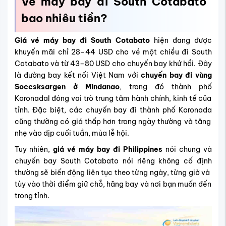
Vé máy bay đi
South Cotabato
bao nhiêu tiền?
Giá vé máy bay đi South Cotabato
hiện đang được
khuyến mãi chỉ 28–44 USD cho vé một chiều đi South
Cotabato và từ 43–80 USD cho chuyến bay khứ hồi. Đây
là đường bay kết nối Việt Nam với
chuyến bay đi vùng
Soccsksargen ở Mindanao
, trong đó thành phố
Koronadal đóng vai trò trung tâm hành chính, kinh tế của
tỉnh. Đặc biệt, các
chuyến bay đi thành phố Koronada
cũng thường có giá thấp hơn trong ngày thường và tăng
nhẹ vào dịp cuối tuần, mùa lễ hội.
Tuy nhiên,
giá vé máy bay đi Philippines
nói chung và
chuyến bay South Cotabato nói riêng không cố định
thường sẽ biến động liên tục theo từng ngày, từng giờ và
tùy vào thời điểm giữ chỗ, hãng bay và nơi bạn muốn đến
trong tỉnh.