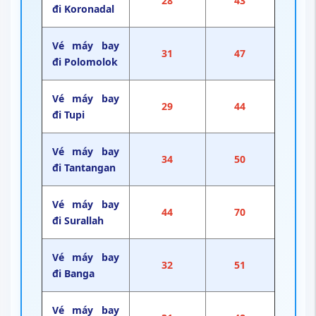
28
43
đi Koronadal
Vé máy bay
31
47
đi Polomolok
Vé máy bay
29
44
đi Tupi
Vé máy bay
34
50
đi Tantangan
Vé máy bay
44
70
đi Surallah
Vé máy bay
32
51
đi Banga
Vé máy bay