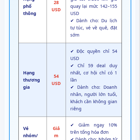
28
phổ
quay lại mức 142–155
USD
thông
USD
✔ Dành cho: Du lịch
tự túc, vé về quê, đặt
sớm
✔ Độc quyền chỉ 54
USD
✔ Chỉ 59 deal duy
Hạng
nhất, cơ hội chỉ có 1
54
thương
lần
USD
gia
✔ Dành cho: Doanh
nhân, người lớn tuổi,
khách cần không gian
riêng
✔ Giảm ngay 10%
Vé
Giả
trên tổng hóa đơn
nhóm/
m
✔ Dành cho: Nhóm từ