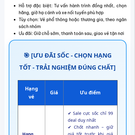
Hỗ trợ đặc biệt: Tư vấn hành trình đồng nhất, chọn
hãng, giờ hạ cánh và xe nối tuyến phù hợp
Tùy chọn: Vé phổ thông hoặc thương gia, theo ngân
sách nhóm
Ưu đãi: Giữ chỗ sớm, thanh toán sau, giao vé tận nơi
🎯 [ƯU ĐÃI SỐC - CHỌN HẠNG
TỐT - TRẢI NGHIỆM ĐÚNG CHẤT]
Hạng
Giá
Ưu điểm
vé
✔ Sale cực sốc chỉ 99
deal duy nhất
✔ Chốt nhanh – giữ
Hạng
giá tốt trước khi giá