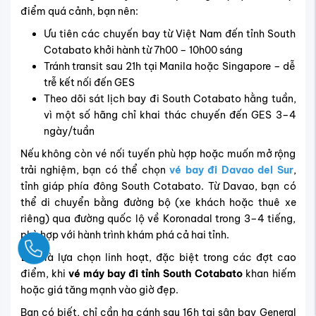
điểm quá cảnh, bạn nên:
Ưu tiên các chuyến bay từ Việt Nam đến tỉnh South
Cotabato khởi hành từ 7h00 – 10h00 sáng
Tránh transit sau 21h tại Manila hoặc Singapore – dễ
trễ kết nối đến GES
Theo dõi sát lịch bay đi South Cotabato hằng tuần,
vì một số hãng chỉ khai thác chuyến đến GES 3–4
ngày/tuần
Nếu không còn vé nối tuyến phù hợp hoặc muốn mở rộng
trải nghiệm, bạn có thể chọn
vé bay đi Davao del Sur
,
tỉnh giáp phía đông South Cotabato. Từ Davao, bạn có
thể di chuyển bằng đường bộ (xe khách hoặc thuê xe
riêng) qua đường quốc lộ về Koronadal trong 3–4 tiếng,
phù hợp với hành trình khám phá cả hai tỉnh.
Ngay
Đây là lựa chọn linh hoạt, đặc biệt trong các đợt cao
điểm, khi
vé máy bay đi tỉnh South Cotabato
khan hiếm
hoặc giá tăng mạnh vào giờ đẹp.
Bạn có biết, chỉ cần hạ cánh sau 16h tại sân bay General