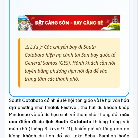
⚠️ Lưu ý: Các chuyến bay đi South
Cotabato hiện hạ cánh tại Sân bay quốc tế
General Santos (GES). Hành khách cần nối
tuyến bằng phương tiện nội địa để vào
trung tâm các thành phố.
South Cotabato có nhiều lễ hội tôn giáo và lễ hội văn hóa
địa phương như T’nalak Festival, thu hút du khách khắp
Mindanao và cả du học sinh về thăm nhà. Trong đó,
mùa
cao điểm đi du lịch South Cotabato
thường trùng với
mùa khô (tháng 3–5 và 9–11), khiến giá vé tăng cao do
lượng khách du lịch đổ về Lake Sebu, Surallah hoặc