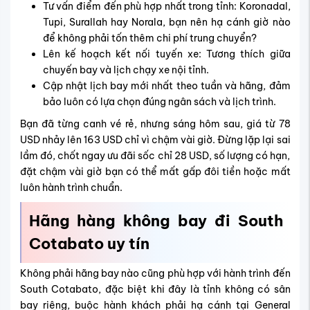
Tư vấn điểm đến phù hợp nhất trong tỉnh: Koronadal,
Tupi, Surallah hay Norala, bạn nên hạ cánh giờ nào
để không phải tốn thêm chi phí trung chuyển?
Lên kế hoạch kết nối tuyến xe: Tương thích giữa
chuyến bay và lịch chạy xe nội tỉnh.
Cập nhật lịch bay mới nhất theo tuần và hãng, đảm
bảo luôn có lựa chọn đúng ngân sách và lịch trình.
Bạn đã từng canh vé rẻ, nhưng sáng hôm sau, giá từ 78
USD nhảy lên 163 USD chỉ vì chậm vài giờ. Đừng lặp lại sai
lầm đó, chốt ngay ưu đãi sốc chỉ 28 USD, số lượng có hạn,
đặt chậm vài giờ bạn có thể mất gấp đôi tiền hoặc mất
luôn hành trình chuẩn.
Hãng hàng không bay đi
South
Cotabato
uy tín
Không phải hãng bay nào cũng phù hợp với hành trình đến
South Cotabato, đặc biệt khi đây là tỉnh không có sân
bay riêng, buộc hành khách phải hạ cánh tại General