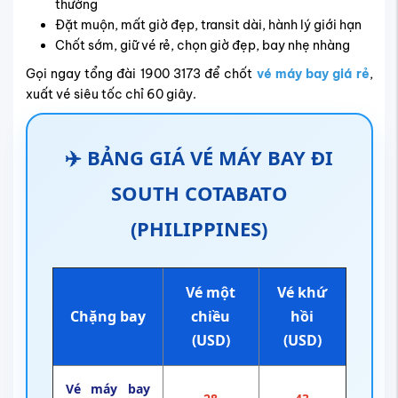
thường
Đặt muộn, mất giờ đẹp, transit dài, hành lý giới hạn
Chốt sớm, giữ vé rẻ, chọn giờ đẹp, bay nhẹ nhàng
Gọi ngay tổng đài 1900 3173 để chốt
vé máy bay giá rẻ
,
xuất vé siêu tốc chỉ 60 giây.
✈️ BẢNG GIÁ VÉ MÁY BAY ĐI
SOUTH COTABATO
(PHILIPPINES)
Vé một
Vé khứ
Chặng bay
chiều
hồi
(USD)
(USD)
Vé máy bay