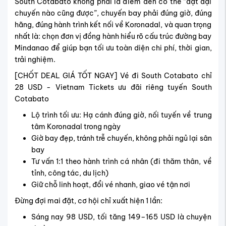
South Cotabato không phải là điểm đến có thể “đặt đại
chuyến nào cũng được”, chuyến bay phải đúng giờ, đúng
hãng, đúng hành trình kết nối về Koronadal, và quan trọng
nhất là: chọn đơn vị đồng hành hiểu rõ cấu trúc đường bay
Mindanao để giúp bạn tối ưu toàn diện chi phí, thời gian,
trải nghiệm.
[CHỐT DEAL GIÁ TỐT NGAY] Vé đi South Cotabato chỉ
28 USD -
Vietnam Tickets ưu đãi riêng tuyến South
Cotabato
Lộ trình tối ưu: Hạ cánh đúng giờ, nối tuyến về trung
tâm Koronadal trong ngày
Giờ bay đẹp, tránh trễ chuyến, không phải ngủ lại sân
bay
Tư vấn 1:1 theo hành trình cá nhân (đi thăm thân, về
tỉnh, công tác, du lịch)
Giữ chỗ linh hoạt, đổi vé nhanh, giao vé tận nơi
Đừng đợi mai đặt, cơ hội chỉ xuất hiện 1 lần:
Sáng nay 98 USD, tối tăng 149–165 USD là chuyện