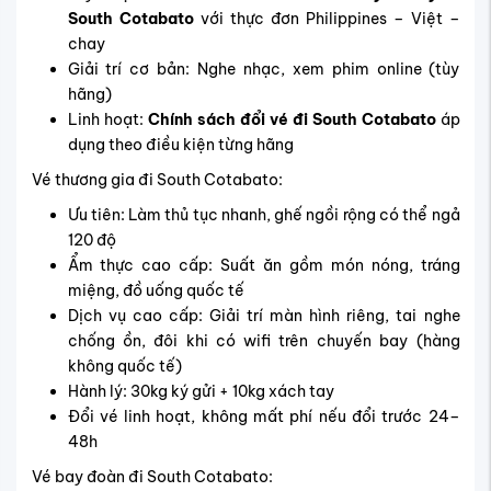
South Cotabato
với thực đơn Philippines – Việt –
chay
Giải trí cơ bản: Nghe nhạc, xem phim online (tùy
hãng)
Linh hoạt:
Chính sách đổi vé đi South Cotabato
áp
dụng theo điều kiện từng hãng
Vé thương gia đi South Cotabato:
Ưu tiên: Làm thủ tục nhanh, ghế ngồi rộng có thể ngả
120 độ
Ẩm thực cao cấp:
Suất ăn
gồm món nóng, tráng
miệng, đồ uống quốc tế
Dịch vụ cao cấp: Giải trí màn hình riêng, tai nghe
chống ồn, đôi khi có wifi trên chuyến bay (hàng
không quốc tế)
Hành lý: 30kg ký gửi + 10kg xách tay
Đổi vé linh hoạt, không mất phí nếu đổi trước 24–
48h
Vé bay đoàn đi South Cotabato: