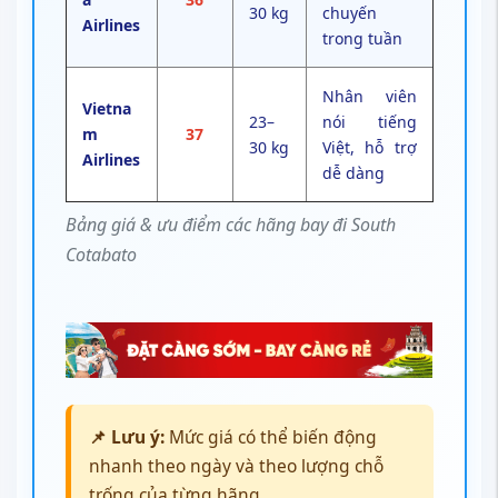
30 kg
chuyến
Airlines
trong tuần
Nhân viên
Vietna
23–
nói tiếng
m
37
30 kg
Việt, hỗ trợ
Airlines
dễ dàng
Bảng giá & ưu điểm các hãng bay đi South
Cotabato
📌 Lưu ý:
Mức giá có thể biến động
nhanh theo ngày và theo lượng chỗ
trống của từng hãng.