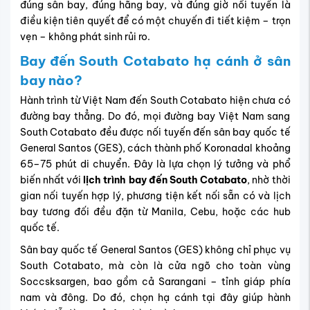
đúng sân bay, đúng hãng bay, và đúng giờ nối tuyến là
điều kiện tiên quyết để có một chuyến đi tiết kiệm – trọn
vẹn – không phát sinh rủi ro.
Bay đến
South Cotabato
hạ cánh ở sân
bay nào?
Hành trình từ Việt Nam đến South Cotabato hiện chưa có
đường bay thẳng. Do đó, mọi đường bay Việt Nam sang
South Cotabato đều được nối tuyến đến sân bay quốc tế
General Santos (GES), cách thành phố Koronadal khoảng
65–75 phút di chuyển. Đây là lựa chọn lý tưởng và phổ
biến nhất với
lịch trình bay đến South Cotabato
, nhờ thời
gian nối tuyến hợp lý, phương tiện kết nối sẵn có và lịch
bay tương đối đều đặn từ Manila, Cebu, hoặc các hub
quốc tế.
Sân bay quốc tế General Santos (GES) không chỉ phục vụ
South Cotabato, mà còn là cửa ngõ cho toàn vùng
Soccsksargen, bao gồm cả Sarangani – tỉnh giáp phía
nam và đông. Do đó, chọn hạ cánh tại đây giúp hành