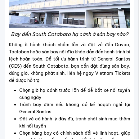
Bay đến South Cotabato hạ cánh ở sân bay nào?
Không ít hành khách nhầm lẫn và đặt vé đến Davao,
Tacloban hoặc sân bay nội địa khác dẫn đến hành trình bị
lệch hoàn toàn. Để tố
i ưu hành trình từ
General Santos
(GES)
đến South Cotabato, bạn cần đặt đúng sân bay,
đúng giờ, không phát sinh, liên hệ ngay Vietnam Tickets
để được hỗ trợ:
Chọn giờ hạ cánh trước 15h để dễ bắt xe nối tuyến
cùng ngày
Tránh bay đêm nếu không có kế hoạch nghỉ lại
General Santos
Đặt vé có hành lý đầy đủ, tránh phát sinh mua thêm
khi nối tuyến
Chọn hãng bay có chính sách đổi vé linh hoạt, giúp