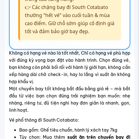
👉 Các chặng bay đi South Cotabato
thường “hết vé” vào cuối tuần & mùa
cao điểm. Giữ chỗ sớm giúp cố định giá
tốt và đảm bảo giờ bay đẹp.
Không có hạng vé nào là tốt nhất, Chỉ có hạng vé phù hợp
với đúng kỳ vọng bạn đặt vào hành trình. Chọn đúng vé,
bạn không còn phải bối rối với hành lý giới hạn, không cần
xếp hàng dài chờ check-in, hay lo lắng vì suất ăn không
hợp khẩu vị.
Một chuyến bay tốt không bắt đầu bằng giá rẻ – mà bắt
đầu từ việc bạn chọn đúng trải nghiệm bạn muốn: nhẹ
nhàng, riêng tư, đủ tiện nghi hay đơn giản là nhanh, gọn,
linh hoạt.
Vé phổ thông đi South Cotabato:
Bao gồm: Ghế tiêu chuẩn, hành lý xách tay 7kg
Tùy chọn: Mua thêm
suất ăn trên chuyến bay đi