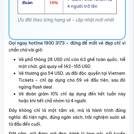
đoàn
10%
4 người trở lên
Ưu đãi theo từng hạng vé – cập nhật mới nhất
Gọi ngay hotline 1900 3173 – đừng để mất vé đẹp chỉ vì
chần chừ vài giờ:
Vé phổ thông 28 USD chỉ còn 63 ghế toàn quốc, trễ
một chút, giá quay về 142–155 USD
Vé thương gia 54 USD, ưu đãi độc quyền tại Vietnam
Tickets – chỉ áp dụng cho 59 vé đầu tiên, sau đó
ngừng flash deal.
Vé đoàn giảm 10% chỉ áp dụng đến hết tuần này
hoặc khi hết chỗ nhóm từ 4 người.
Đây không chỉ là một tấm vé, mà là hành trình đúng
nghĩa: đủ tiện nghi, đúng ngân sách, trải nghiệm suôn sẻ
từ đầu đến cuối.
Đặt sớm, giữ được giờ đẹp, hành lý trọn gói, nối tuyến