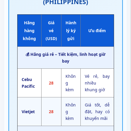
(PHILIPPINES)
Hãng
Giá
Hành
hàng
vé
lý ký
Ưu điểm
không
(USD)
gửi
💰 Hãng giá rẻ – Tiết kiệm, linh hoạt giờ
bay
Khôn
Vé rẻ, bay
Cebu
28
g
nhiều
Pacific
kèm
khung giờ
Khôn
Giá tốt, dễ
Vietjet
28
g
đặt, hay có
kèm
khuyến mãi