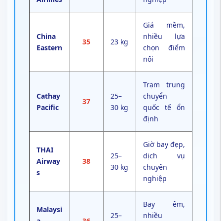
Giá mềm,
China
nhiều lựa
35
23 kg
Eastern
chọn điểm
nối
Trạm trung
Cathay
25–
chuyển
37
Pacific
30 kg
quốc tế ổn
định
Giờ bay đẹp,
THAI
25–
dịch vụ
Airway
38
30 kg
chuyên
s
nghiệp
Bay êm,
Malaysi
25–
nhiều
a
36