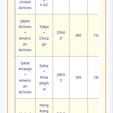
United
n D.C
Airlines
Japan
Airlines
Tokyo
+
+
25h0
385
720
Americ
Chica
0’
an
go
Airlines
Qatar
Doha
Airways
+
+
28h5
Phila
395
740
Americ
5’
delph
an
ia
Airlines
Hong
Kong