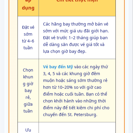
dụng
Các hãng bay thường mở bán vé
Đặt vé
sớm với mức giá ưu đãi giới hạn.
sớm
Đặt vé trước 1–2 tháng giúp bạn
từ 4–6
dễ dàng săn được vé giá tốt và
tuần
lựa chọn giờ bay đẹp.
Vé bay đến Mỹ
vào các ngày thứ
Chọn
3, 4, 5 và các khung giờ đêm
khun
muộn hoặc sáng sớm thường rẻ
g giờ
hơn từ 10–20% so với giờ cao
bay
điểm hoặc cuối tuần. Bạn có thể
rẻ,
chọn khởi hành vào những thời
giữa
điểm này để tiết kiệm chi phí cho
tuần
chuyến đến St. Petersburg.
Ưu