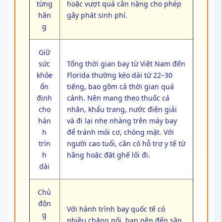
từng
hoặc vượt quá cân nặng cho phép
hãn
gây phát sinh phí.
g
Giữ
sức
Tổng thời gian bay từ Việt Nam đến
khỏe
Florida thường kéo dài từ 22–30
ổn
tiếng, bao gồm cả thời gian quá
định
cảnh. Nên mang theo thuốc cá
cho
nhân, khẩu trang, nước điện giải
hàn
và đi lại nhẹ nhàng trên máy bay
h
để tránh mỏi cơ, chóng mặt. Với
trìn
người cao tuổi, cần có hỗ trợ y tế từ
h
hãng hoặc đặt ghế lối đi.
dài
Chủ
độn
Với hành trình bay quốc tế có
g
nhiều chặng nối, bạn nên đến sân