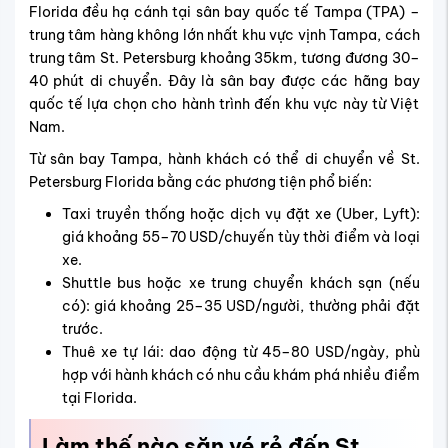
Florida đều hạ cánh tại sân bay quốc tế Tampa (TPA) –
trung tâm hàng không lớn nhất khu vực vịnh Tampa, cách
trung tâm St. Petersburg khoảng 35km, tương đương 30–
40 phút di chuyển. Đây là sân bay được các hãng bay
quốc tế lựa chọn cho hành trình đến khu vực này từ Việt
Nam.
Từ sân bay Tampa, hành khách có thể di chuyển về St.
Petersburg Florida bằng các phương tiện phổ biến:
Taxi truyền thống hoặc dịch vụ đặt xe (Uber, Lyft):
giá khoảng 55–70 USD/chuyến tùy thời điểm và loại
xe.
Shuttle bus hoặc xe trung chuyển khách sạn (nếu
có): giá khoảng 25–35 USD/người, thường phải đặt
trước.
Thuê xe tự lái: dao động từ 45–80 USD/ngày, phù
hợp với hành khách có nhu cầu khám phá nhiều điểm
tại Florida.
Làm thế nào săn vé rẻ đến St.