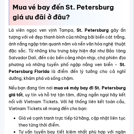
Mua vé bay đến St. Petersburg
giá ưu đãi ở đâu?
Là viên ngọc ven vịnh Tampa,
St. Petersburg
gây ấn
tượng với vẻ đẹp thanh bình của những bãi biển cát trắng,
ánh nắng ngập tràn quanh năm và nền văn hóa nghệ thuật
đặc sắc. Từ những khu trưng bày hiện đại như Bảo tàng
Salvador Dalí, đến các bến cảng nhộn nhịp, chợ phiên địa
phương và những tuyến phố ngập nắng ven biển –
St.
Petersburg Florida
là điểm đến lý tưởng cho cả nghỉ
dưỡng, khám phá và sống chậm.
Nếu bạn đang tìm nơi
mua vé máy bay đi St. Petersburg
giá tốt
, uy tín và hỗ trợ tận tâm, đừng ngần ngại hãy kết
nối với Vietnam Tickets. Với hệ thống liên kết toàn cầu,
Vietnam Tickets sẽ mang đến cho bạn:
Giá vé cạnh tranh trực tiếp từ hãng, cập nhật liên tục
theo từng thời điểm.
Tư vấn tuyến bay tiết kiệm nhất phù hợp với ngân