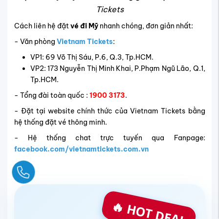
Tickets
Cách liên hệ đặt
vé đi Mỹ
nhanh chóng, đơn giản nhất:
- Văn phòng
Vietnam Tickets
:
VP1: 69 Võ Thị Sáu, P.6, Q.3, Tp.HCM.
VP2: 173 Nguyễn Thị Minh Khai, P.Phạm Ngũ Lão, Q.1,
Tp.HCM.
- Tổng đài toàn quốc :
1900 3173
.
- Đặt tại website chính thức của Vietnam Tickets bằng
hệ thống đặt vé thông minh.
- Hệ thống chat trực tuyến qua Fanpage:
facebook.com/vietnamtickets.com.vn
Ngay
🔥 HOT DEAL