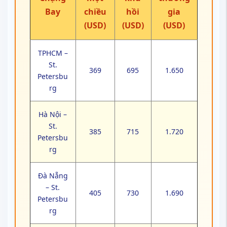
Bay
chiều
hồi
gia
(USD)
(USD)
(USD)
TPHCM –
St.
369
695
1.650
Petersbu
rg
Hà Nội –
St.
385
715
1.720
Petersbu
rg
Đà Nẵng
– St.
405
730
1.690
Petersbu
rg