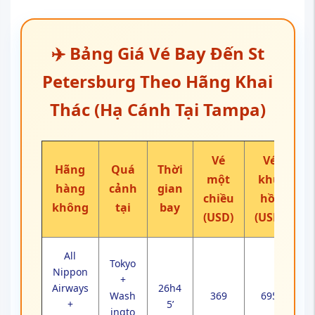
✈️ Bảng Giá Vé Bay Đến St
Petersburg Theo Hãng Khai
Thác (Hạ Cánh Tại Tampa)
Vé
Vé
Hãng
Quá
Thời
một
khứ
hàng
cảnh
gian
chiều
hồi
không
tại
bay
(USD)
(USD)
All
Tokyo
Nippon
+
Airways
26h4
Wash
369
695
+
5’
ingto