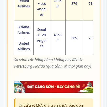
United
24h3
+ Los
379
715
Airlines
8’
Angel
es
Asiana
Seoul
Airlines
+ Los
40h3
+
389
735
Angel
4’
United
es
Airlines
So sánh các hãng hàng không bay đến St.
Petersburg Florida (quá cảnh và thời gian bay)
⚠️
Lưu ý:
Mức giá trên chưa bao gồm