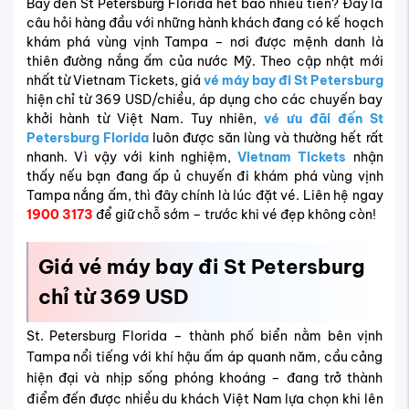
Bay đến St Petersburg Florida hết bao nhiêu tiền? Đây là
câu hỏi hàng đầu với những hành khách đang có kế hoạch
khám phá vùng vịnh Tampa – nơi được mệnh danh là
thiên đường nắng ấm của nước Mỹ. Theo cập nhật mới
nhất từ Vietnam Tickets, giá
vé máy bay đi St Petersburg
hiện chỉ từ 369 USD/chiều, áp dụng cho các chuyến bay
khởi hành từ Việt Nam. Tuy nhiên,
vé ưu đãi đến St
Petersburg Florida
luôn được săn lùng và thường hết rất
nhanh. Vì vậy với kinh nghiệm,
Vietnam Tickets
nhận
thấy nếu bạn đang ấp ủ chuyến đi khám phá vùng vịnh
Tampa nắng ấm, thì đây chính là lúc đặt vé. Liên hệ ngay
1900 3173
để giữ chỗ sớm – trước khi vé đẹp không còn!
Giá vé máy bay đi St Petersburg
chỉ từ 369 USD
St. Petersburg Florida – thành phố biển nằm bên vịnh
Tampa nổi tiếng với khí hậu ấm áp quanh năm, cầu cảng
hiện đại và nhịp sống phóng khoáng – đang trở thành
điểm đến được nhiều du khách Việt Nam lựa chọn khi lên