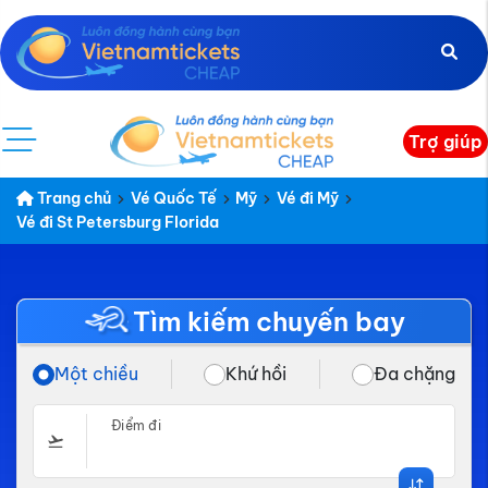
Trợ giúp
Trang chủ
Vé Quốc Tế
Mỹ
Vé đi Mỹ
Vé đi St Petersburg Florida
Tìm kiếm chuyến bay
Một chiều
Khứ hồi
Đa chặng
Điểm đi