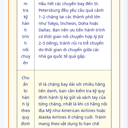
m
Hầu hết các chuyến bay đến St.
tra
Petersburg đều yêu cầu quá cảnh
kỹ
1–2 chặng tại các thành phố lớn
hàn
như Tokyo, Incheon, Doha hoặc
h
Dallas. Bạn nên ưu tiên hành trình
trìn
có thời gian nối chuyến hợp lý (từ
h
2–5 tiếng), tránh rủi ro trễ chuyến
nối
do thời gian di chuyển giữa các
chuy
nhà ga quốc tế quá gấp.
ến
Chu
ẩn
Vì là chặng bay dài với nhiều hãng
bị
liên danh, bạn cần kiểm tra kỹ quy
hàn
định hành lý ký gửi và xách tay của
h lý
từng chặng, nhất là khi có hãng nội
theo
địa Mỹ như American Airlines hoặc
quy
Alaska Airlines ở chặng cuối. Tránh
định
mang theo vật dụng bị hạn chế