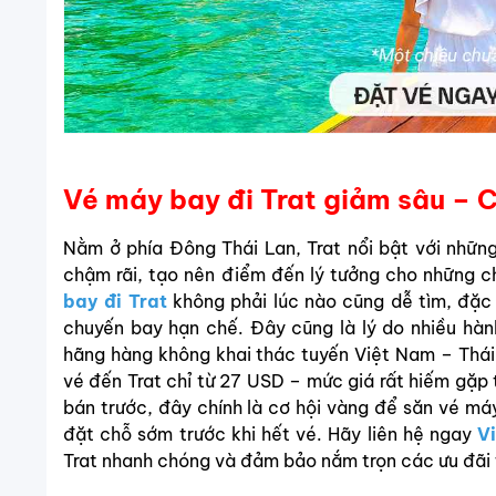
Vé máy bay đi Trat giảm sâu – 
Nằm ở phía Đông Thái Lan, Trat nổi bật với những
chậm rãi, tạo nên điểm đến lý tưởng cho những ch
bay đi Trat
không phải lúc nào cũng dễ tìm, đặc
chuyến bay hạn chế. Đây cũng là lý do nhiều hàn
hãng hàng không khai thác tuyến Việt Nam – Thái 
vé đến Trat chỉ từ 27 USD – mức giá rất hiếm gặ
bán trước, đây chính là cơ hội vàng để săn vé máy 
đặt chỗ sớm trước khi hết vé. Hãy liên hệ ngay
V
Trat nhanh chóng và đảm bảo nắm trọn các ưu đãi 