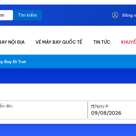
Tìm kiếm
Đăng 
BAY NỘI ĐỊA
VÉ MÁY BAY QUỐC TẾ
TIN TỨC
KHUYẾ
y Bay Đi Trat
ểm đến
Ngày đi