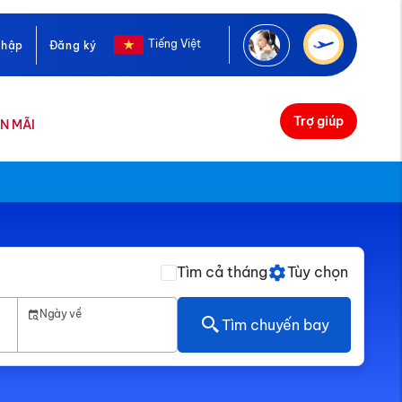
Tiếng Việt
nhập
Đăng ký
Trợ giúp
N MÃI
Tìm cả tháng
Tùy chọn
Ngày về
Tìm chuyến bay