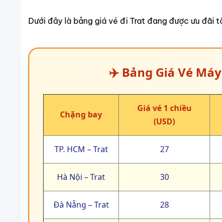
⚠️
Lưu ý:
Giá vé trên chưa bao gồm thuế phí, c
>>> Đừng chần chừ bỏ lỡ cơ hội vàng này! Liên h
Trat, săn vé khuyến mãi và chọn chuyến bay phù h
Hãng hàng không bay từ Việt Nam
Từ Việt Nam, nhu cầu
mua vé máy bay sang Trat
ng
các hành trình du lịch Thái Lan. Nhiều hãng hàng 
hoạt về giờ bay, thời gian nối chuyến và mức giá k