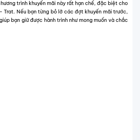
chương trình khuyến mãi này rất hạn chế, đặc biệt cho
 Trat. Nếu bạn từng bỏ lỡ các đợt khuyến mãi trước,
 giúp bạn giữ được hành trình như mong muốn và chắc
ốt nhất để bạn dễ dàng lựa chọn:
 Bay Đi Trat Tốt Nhất