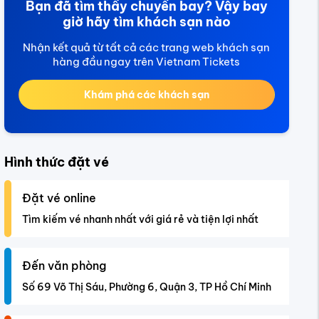
Bạn đã tìm thấy chuyến bay? Vậy bay
giờ hãy tìm khách sạn nào
Nhận kết quả từ tất cả các trang web khách sạn
hàng đầu ngay trên Vietnam Tickets
Khám phá các khách sạn
Hình thức đặt vé
Đặt vé online
Tìm kiếm vé nhanh nhất với giá rẻ và tiện lợi nhất
Đến văn phòng
Số 69 Võ Thị Sáu, Phường 6, Quận 3, TP Hồ Chí Minh