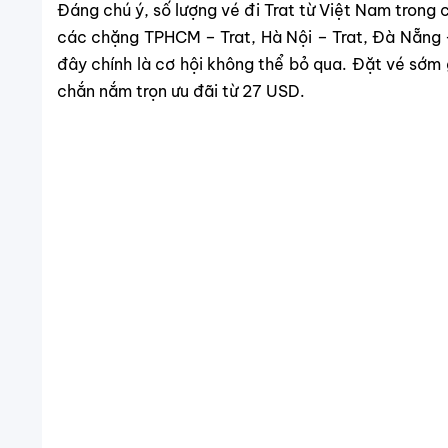
Đáng chú ý, số lượng vé đi Trat từ Việt Nam trong 
các chặng TPHCM – Trat, Hà Nội – Trat, Đà Nẵng –
đây chính là cơ hội không thể bỏ qua. Đặt vé sớm
chắn nắm trọn ưu đãi từ 27 USD.
Dưới đây là bảng giá vé đi Trat đang được ưu đãi t
✈️ Bảng Giá Vé Máy