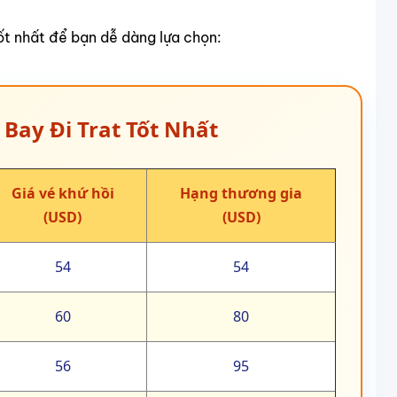
ó thể thay đổi theo ngày và giờ bay.
ệ ngay Vietnam Tickets để được hỗ trợ booking vé đi
ợp.
 đến Trat
ày càng tăng khi điểm đến này trở nên nổi bật trong
không khai thác chặng này, cung cấp các lựa chọn linh
hác nhau.