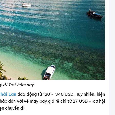
y đi Trat hôm nay
Thái Lan
dao động từ 120 – 340 USD. Tuy nhiên, hiện
 hấp dẫn với vé máy bay giá rẻ chỉ từ 27 USD – cơ hội
vẹn chuyến đi.