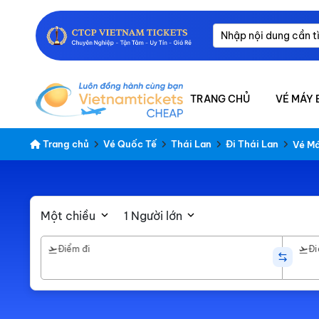
TRANG CHỦ
VÉ MÁY 
Trang chủ
Vé Quốc Tế
Thái Lan
Đi Thái Lan
Vé Má
Một chiều
1 Người lớn
Điểm đi
Đi