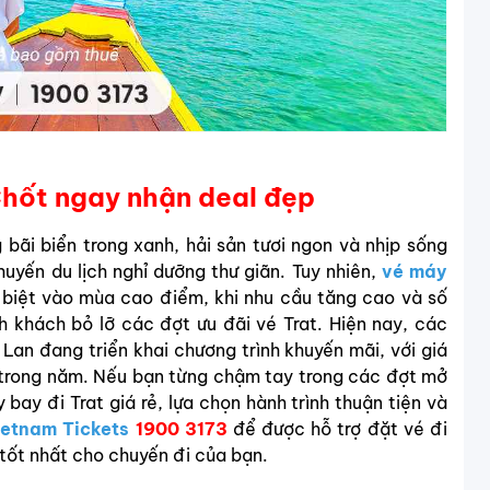
Chốt ngay nhận deal đẹp
 bãi biển trong xanh, hải sản tươi ngon và nhịp sống
uyến du lịch nghỉ dưỡng thư giãn. Tuy nhiên,
vé máy
 biệt vào mùa cao điểm, khi nhu cầu tăng cao và số
h khách bỏ lỡ các đợt ưu đãi vé Trat. Hiện nay, các
Lan đang triển khai chương trình khuyến mãi, với giá
p trong năm. Nếu bạn từng chậm tay trong các đợt mở
bay đi Trat giá rẻ, lựa chọn hành trình thuận tiện và
ietnam Tickets
1900 3173
để được hỗ trợ đặt vé đi
tốt nhất cho chuyến đi của bạn.