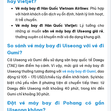
hay Vietjet?
Vé máy bay đi Hàn Quốc
Vietnam Airlines
: Phù hợp
với hành khách cần dịch vụ ổn định, hành lý linh hoạt,
ít trễ chuyến.
Vé máy bay đi Hàn Quốc Vietjet:
Lý tưởng cho
những ai muốn
săn vé máy bay đi Uiseong giá rẻ
,
thường xuyên có khuyến mãi và đa dạng khung giờ.
So sánh vé máy bay đi Uiseong với vé đi
Gumi?
Cả Uiseong và Gumi đều sử dụng sân bay quốc tế Daegu
(TAE) làm điểm hạ cánh. Vì vậy, mức giá vé máy bay đi
Uiseong thường tương đương với
vé máy bay đi Gumi
, dao
động từ 105 – 170 USD/chiều tùy điểm khởi hành. Sự khác
biệt chủ yếu nằm ở phương tiện di chuyển tiếp theo: từ
Daegu đến Uiseong mất khoảng 40 phút, trong khi đến
Gumi chỉ khoảng 30 phút.
Đặt vé máy bay đi Pohang có gần
Uiseong không?