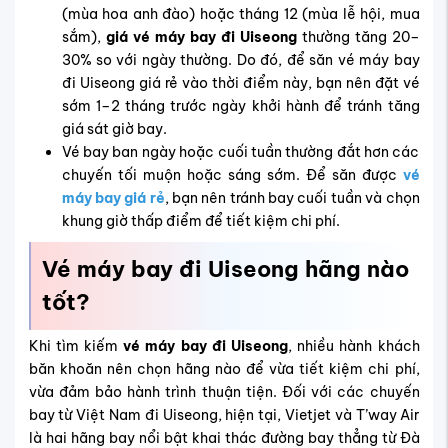
(mùa hoa anh đào) hoặc tháng 12 (mùa lễ hội, mua
sắm),
giá vé máy bay đi Uiseong
thường tăng 20–
30% so với ngày thường. Do đó, để săn vé máy bay
đi Uiseong giá rẻ vào thời điểm này, bạn nên đặt vé
sớm 1–2 tháng trước ngày khởi hành để tránh tăng
giá sát giờ bay.
Vé bay ban ngày hoặc cuối tuần thường đắt hơn các
chuyến tối muộn hoặc sáng sớm. Để săn được
vé
máy bay giá rẻ
, bạn nên
t
ránh bay cuối tuần và chọn
khung giờ thấp điểm để tiết kiệm chi phí.
Vé máy bay đi Uiseong hãng nào
tốt?
Khi tìm kiếm
vé máy bay đi Uiseong
, nhiều hành khách
băn khoăn nên chọn hãng nào để vừa tiết kiệm chi phí,
vừa đảm bảo hành trình thuận tiện. Đối với các chuyến
bay từ Việt Nam đi Uiseong, hiện tại, Vietjet và T’way Air
là hai hãng bay nổi bật khai thác đường bay thẳng từ Đà