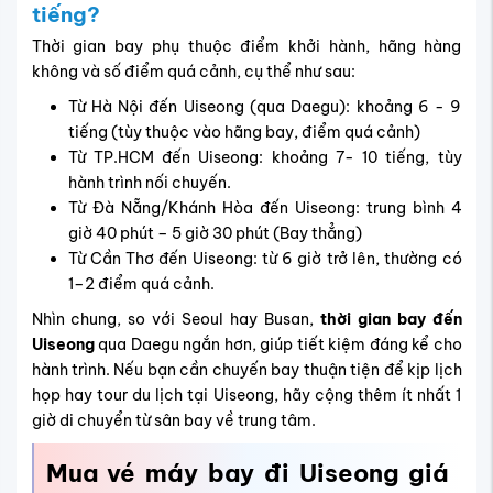
tiếng?
Thời gian bay phụ thuộc điểm khởi hành, hãng hàng
không và số điểm quá cảnh, cụ thể như sau:
Từ Hà Nội đến Uiseong (qua Daegu): khoảng 6 - 9
tiếng (tùy thuộc vào hãng bay, điểm quá cảnh)
Từ TP.HCM đến Uiseong: khoảng 7- 10 tiếng, tùy
hành trình nối chuyến.
Từ Đà Nẵng/Khánh Hòa đến Uiseong: trung bình 4
giờ 40 phút – 5 giờ 30 phút (Bay thẳng)
Từ Cần Thơ đến Uiseong: từ 6 giờ trở lên, thường có
1–2 điểm quá cảnh.
Nhìn chung, so với Seoul hay Busan,
thời gian bay đến
Uiseong
qua Daegu ngắn hơn, giúp tiết kiệm đáng kể cho
hành trình. Nếu bạn cần chuyến bay thuận tiện để kịp lịch
họp hay tour du lịch tại Uiseong, hãy cộng thêm ít nhất 1
giờ di chuyển từ sân bay về trung tâm.
Mua vé máy bay đi Uiseong giá