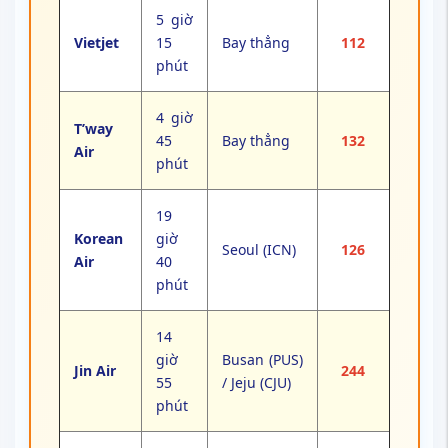
5 giờ
Vietjet
15
Bay thẳng
112
phút
4 giờ
T’way
45
Bay thẳng
132
Air
phút
19
Korean
giờ
Seoul (ICN)
126
Air
40
phút
14
giờ
Busan (PUS)
Jin Air
244
55
/ Jeju (CJU)
phút