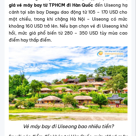
giá vé máy bay từ TPHCM đi Hàn Quốc
đến Uiseong hạ
cánh tại sân bay Daegu dao động từ 105 – 170 USD cho
một chiều, trong khi chặng Hà Nội – Uiseong có mức
khoảng 160 USD trở lên. Nếu bạn chọn vé đi Uiseong khứ
hồi, mức giá phổ biến từ 280 – 350 USD tùy mùa cao
điểm hay thấp điểm.
Vé máy bay đi Uiseong bao nhiêu tiền?