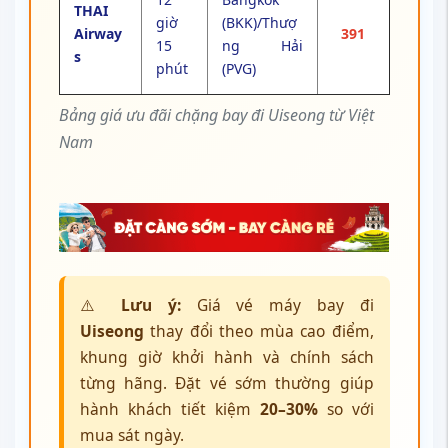
THAI
giờ
(BKK)/Thượ
Airway
391
15
ng Hải
s
phút
(PVG)
Bảng giá ưu đãi chặng bay đi Uiseong
từ Việt
Nam
⚠️
Lưu ý:
Giá vé máy bay đi
Uiseong
thay đổi theo mùa cao điểm,
khung giờ khởi hành và chính sách
từng hãng. Đặt vé sớm thường giúp
hành khách tiết kiệm
20–30%
so với
mua sát ngày.