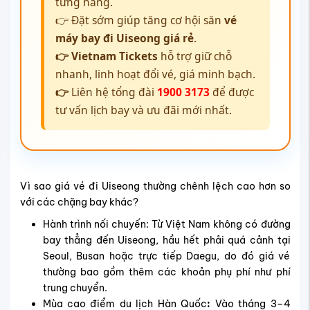
từng hãng.
👉 Đặt sớm giúp tăng cơ hội săn
vé
máy bay đi Uiseong giá rẻ
.
👉 Vietnam Tickets
hỗ trợ giữ chỗ
nhanh, linh hoạt đổi vé, giá minh bạch.
👉
Liên hệ tổng đài
1900 3173
để được
tư vấn lịch bay và ưu đãi mới nhất.
Vì sao giá vé đi Uiseong thường chênh lệch cao hơn so
với các chặng bay khác?
Hành trình nối chuyến: Từ Việt Nam không có đường
bay thẳng đến Uiseong, hầu hết phải quá cảnh tại
Seoul, Busan hoặc trực tiếp Daegu, do đó giá vé
thường bao gồm thêm các khoản phụ phí như phí
trung chuyển.
Mùa cao điểm du lịch Hàn Quốc
:
Vào tháng 3–4