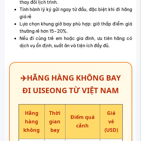
thay đổi lịch trình.
Tính hành lý ký gửi ngay từ đầu, đặc biệt khi đi hãng
giá rẻ
Lựa chọn khung giờ bay phù hợp: giờ thấp điểm giá
thường rẻ hơn 15–20%.
Nếu đi cùng trẻ em hoặc gia đình, ưu tiên hãng có
dịch vụ ổn định, suất ăn và tiện ích đầy đủ.
✈️HÃNG HÀNG KHÔNG BAY
ĐI
UISEONG
TỪ VIỆT NAM
Hãng
Thời
Giá
Điểm quá
hàng
gian
vé
cảnh
không
bay
(USD)