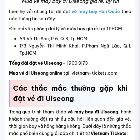
Mua vé máy bay đi Uiseong giá rẻ, uy tín
Liên hệ với chúng tôi để đặt
vé máy bay Hàn Quốc
theo
các thông tin sau đây:
Địa chỉ văn phòng đại lý vé máy bay giá rẻ tại TPHCM
69 Võ Thị Sáu, P.6, Q.3, Tp.HCM
173 Nguyễn Thị Minh Khai, P.Phạm Ngũ Lão, Q.1,
Tp.HCM
Tổng đài đặt vé Uiseong
– 1900 3173
Mua vé đi Uiseong online
tại: vietnam-tickets.com
Các thắc mắc thường gặp khi
đặt vé đi Uiseong
Trong quá trình tham khảo
vé máy bay đi Uiseong
, hành
khách thường đặt ra nhiều câu hỏi liên quan đến giá vé,
thời gian bay và hãng hàng không. Dưới đây là những thắc
mắc phổ biến cùng giải đáp chi tiết từ
Vietnam Tickets
: