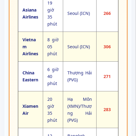
19
Asiana
giờ
Seoul (ICN)
266
Airlines
35
phút
Vietna
8 giờ
m
05
Seoul (ICN)
306
Airlines
phút
6 giờ
China
Thượng Hải
40
271
Eastern
(PVG)
phút
20
Hạ Môn
Xiamen
giờ
(XMN)/Thượ
283
Air
35
ng Hải
phút
(PVG)
12
Bangkok