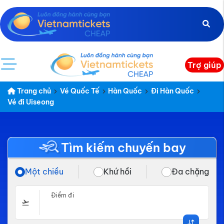
Trợ giúp
Trang chủ
Vé Quốc Tế
Hàn Quốc
Đi Hàn Quốc
Vé đi Uiseong
Tìm kiếm chuyến bay
Một chiều
Khứ hồi
Đa chặng
Điểm đi