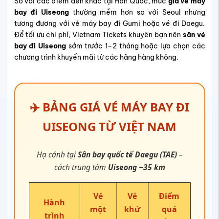
So với các điểm đến khác tại Hàn Quốc, mức
giá vé máy
bay đi Uiseong
thường mềm hơn so với Seoul nhưng
tương đương với vé máy bay đi Gumi hoặc vé đi Daegu.
Để tối ưu chi phí, Vietnam Tickets khuyên bạn nên
săn vé
bay đi Uiseong
sớm trước 1–2 tháng hoặc lựa chọn các
chương trình khuyến mãi từ các hãng hàng không.
✈️ BẢNG GIÁ VÉ MÁY BAY ĐI
UISEONG TỪ VIỆT NAM
Hạ cánh tại
Sân bay quốc tế Daegu (TAE)
–
cách trung tâm
Uiseong ~35 km
Vé
Vé
Điểm
Hành
một
khứ
quá
trình