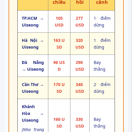
chiều
hồi
cảnh
TP.HCM →
105
277
1 điểm
Uiseong
USD
USD
dừng
Hà Nội →
163 U
320
1 điểm
Uiseong
SD
USD
dừng
Đà Nẵng
96 US
290
Bay
→ Uiseong
D
USD
thẳng
Cần Thơ →
170 U
340
2 điểm
Uiseong
SD
USD
dừng
Khánh
Hòa →
160 U
330
Bay
Uiseong
SD
USD
thẳng
(Nha Trang