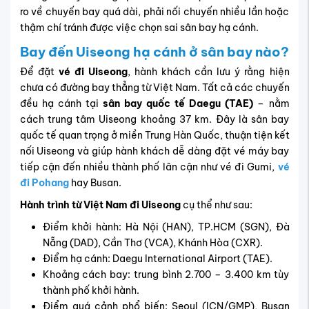
ro về chuyến bay quá dài, phải nối chuyến nhiều lần hoặc
thậm chí tránh được việc chọn sai sân bay hạ cánh.
Bay đến Uiseong hạ cánh ở sân bay nào?
Để đặt
vé đi Uiseong
, hành khách cần lưu ý rằng hiện
chưa có đường bay thẳng từ Việt Nam. Tất cả các chuyến
đều hạ cánh tại
sân bay quốc tế Daegu (TAE)
– nằm
cách trung tâm Uiseong khoảng 37 km. Đây là sân bay
quốc tế quan trọng ở miền Trung Hàn Quốc, thuận tiện kết
nối Uiseong và giúp hành khách dễ dàng đặt vé máy bay
tiếp cận đến nhiều thành phố lân cận như vé đi Gumi,
vé
đi Pohang
hay Busan.
Hành trình từ Việt Nam đi Uiseong
cụ thể như sau:
Điểm khởi hành: Hà Nội (HAN), TP.HCM (SGN), Đà
Nẵng (DAD), Cần Thơ (VCA), Khánh Hòa (CXR).
Điểm hạ cánh: Daegu International Airport (TAE).
Khoảng cách bay: trung bình 2.700 – 3.400 km tùy
thành phố khởi hành.
Điểm quá cảnh phổ biến: Seoul (ICN/GMP), Busan