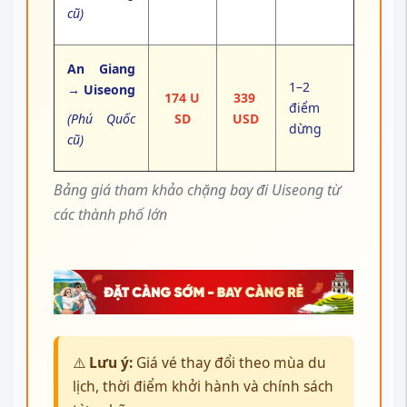
cũ)
An Giang
1–2
→ Uiseong
174 U
339
điểm
(Phú Quốc
SD
USD
dừng
cũ)
Bảng giá tham khảo chặng bay đi Uiseong từ
các thành phố lớn
⚠️
Lưu ý:
Giá vé thay đổi theo mùa du
lịch, thời điểm khởi hành và chính sách