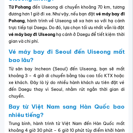
Từ Pohang
đến Uiseong di chuyển khoảng 70 km, tương
đương hơn 1 giờ đi xe. Như vậy, nếu bạn đặt
vé máy bay đi
Pohang
, hành trình về Uiseong sẽ xa hơn so với hạ cánh
trực tiếp tại Daegu. Do đó, lựa chọn tối ưu nhất vẫn là đặt
vé máy bay đi Uiseong
hạ cánh ở Daegu để tiết kiệm thời
gian và chi phí.
Vé máy bay đi Seoul đến Uiseong mất
bao lâu?
Từ sân bay Incheon (Seoul) đến Uiseong, bạn sẽ mất
khoảng 3 – 4 giờ di chuyển bằng tàu cao tốc KTX hoặc
xe khách. Đây là lý do nhiều hành khách ưu tiên đặt vé
đến Daegu thay vì Seoul, nhằm rút ngắn thời gian di
chuyển.
Bay từ Việt Nam sang Hàn Quốc bao
nhiêu tiếng?
Trung bình, hành trình từ Việt Nam đến Hàn Quốc mất
khoảng 4 giờ 30 phút – 6 giờ 10 phút
tùy điểm khởi hành