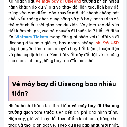
Kế hoạch đặt
vé máy bay đi Uiseong
thường khiến nhiều
hành khách do dự vì giá vé thay đổi liên tục, lịch bay dễ
trùng vào cao điểm, còn khuyến mãi thì nhanh chóng hết
chỗ. Nếu không chọn đúng hãng và giờ bay, hành trình có
thể mất nhiều thời gian hơn dự kiến. Vậy làm sao để vừa
tiết kiệm chi phí, vừa có chuyến đi thuận lợi? Hiểu rõ điều
đó,
Vietnam Tickets
mang đến giải pháp với ưu đãi vé đi
Uiseong siêu sale giá rẻ, bay nhanh chóng
chỉ 96 USD
giúp bạn yên tâm chọn chuyến bay tiết kiệm, thuận tiện
và phù hợp lịch trình. Xem bài viết này để đặt vé rẻ cũng
như chọn lịch bay, hãng bay top đầu bạn nhé.
Vé máy bay đi Uiseong bao nhiêu
tiền?
Nhiều hành khách khi tìm kiếm
vé máy bay đi Uiseong
thường quan tâm trước tiên đến chi phí cho hành trình.
Hiện nay, giá vé thay đổi theo điểm khởi hành, hãng khai
thác và thời gian đặt vé. Theo dữ liệu cập nhật mới nhất,