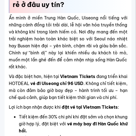
rẻ ở đâu uy tín?
Ẩn mình ở miền Trung Hàn Quốc, Uiseong nổi tiếng với
những cánh đồng tỏi trải dài, lễ hội văn hóa truyền thống
và không khí trong lành hiếm có. Nơi đây mang đến một
trải nghiệm hoàn toàn khác biệt so với Seoul náo nhiệt
hay Busan hiện đại – yên bình, chậm rãi và giàu bản sắc.
Chính sự “bình dị” này lại khiến nhiều du khách tò mò,
muốn một lần ghé đến để cảm nhận nhịp sống Hàn Quốc
rất khác.
Và đặc biệt hơn, hiện tại
Vietnam Tickets
đang triển khai
HOTDEAL
vé đi Uiseong chỉ 96 USD
. Không chỉ tiết kiệm,
mà còn đảm bảo giờ bay đẹp – hành trình tối ưu – hạn
chế quá cảnh, giúp bạn tiết kiệm thời gian và chi phí.
Lợi ích bạn nhận được khi
đặt vé tại Vietnam Tickets
:
Tiết kiệm đến 30% chi phí khi đặt sớm và chọn khung
giờ hợp lý, đặt biệt với
vé máy bay đi Hàn Quốc khứ
hồi.