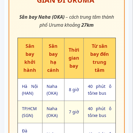
Sân bay Naha (OKA)
– cách trung tâm thành
phố Uruma khoảng
27km
Sân
Sân
Từ sân
Thời
bay
bay
bay đến
gian
khởi
hạ
trung
bay
hành
cánh
tâm
Hà Nội
Naha
40 phút ô
8 giờ
(HAN)
(OKA)
tô/xe bus
TP.HCM
Naha
40 phút ô
7 giờ
(SGN)
(OKA)
tô/xe bus
Đà