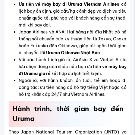
Ưu tiên vé máy bay đi Uruma
Vietnam Airlines
có
lịch bay ổn định, giờ cất/hạ cánh đẹp và dịch vụ tiêu
chuẩn quốc tế, phù hợp với khách hàng cần sự thoải
mái khi bay dài.
Japan Airlines và ANA: Hai hãng nội địa Nhật có hệ
thống nối chuyến cực kỳ thuận tiện từ Tokyo, Osaka
hoặc Fukuoka đến Okinawa, giúp rút ngắn thời gian
di chuyển tới
Uruma Okinawa Nhật Bản
.
Với các hành trình giá rẻ, AirAsia X và Vietjet Air là
lựa chọn đáng cân nhắc nếu bạn ưu tiên
vé máy bay
đi Uruma giá rẻ
kết hợp du lịch tiết kiệm.
Ngoài ra, với hành khách lớn tuổi, trẻ em hoặc đi
công tác: ưu tiên hãng có hỗ trợ tiếng Việt hoặc có
hỗ trợ khẩn cấp 24/7 như Vietnam Airlines.
Hành trình, thời gian bay đến
Uruma
Theo Japan National Tourism Organization (JNTO) và