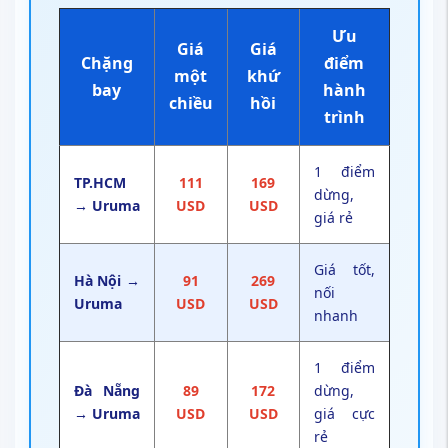
Ưu
Giá
Giá
Chặng
điểm
một
khứ
bay
hành
chiều
hồi
trình
1 điểm
TP.HCM
111
169
dừng,
→ Uruma
USD
USD
giá rẻ
Giá tốt,
Hà Nội →
91
269
nối
Uruma
USD
USD
nhanh
1 điểm
Đà Nẵng
89
172
dừng,
→ Uruma
USD
USD
giá cực
rẻ