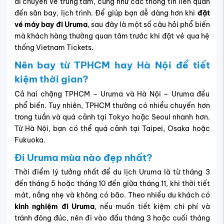
di chuyển về trung tâm, cũng như các thông tin liên quan
đến sân bay, lịch trình. Để giúp bạn dễ dàng hơn khi
đặt
vé máy bay đi Uruma
, sau đây là một số câu hỏi phổ biến
mà khách hàng thường quan tâm trước khi đặt vé qua hệ
thống Vietnam Tickets.
Nên bay từ TPHCM hay Hà Nội để tiết
kiệm thời gian?
Cả hai chặng TPHCM – Uruma và Hà Nội – Uruma đều
phổ biến. Tuy nhiên, TPHCM thường có nhiều chuyến hơn
trong tuần và quá cảnh tại Tokyo hoặc Seoul nhanh hơn.
Từ Hà Nội, bạn có thể quá cảnh tại Taipei, Osaka hoặc
Fukuoka.
Đi Uruma mùa nào đẹp nhất?
Thời điểm lý tưởng nhất để du lịch Uruma là từ tháng 3
đến tháng 5 hoặc tháng 10 đến giữa tháng 11, khi thời tiết
mát, nắng nhẹ và không có bão. Theo nhiều du khách có
kinh nghiệm đi Uruma
, nếu muốn tiết kiệm chi phí và
tránh đông đúc, nên đi vào đầu tháng 3 hoặc cuối tháng