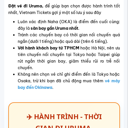
Đặt vé đi Uruma,
để giúp bạn chọn được hành trình tốt
nhất, Vietnam Tickets gợi ý một số lưu ý sau đây
Luôn xác định Naha (OKA) là điểm đến cuối cùng:
đây là
sân bay gần Uruma nhất
.
Tránh các chuyến bay có thời gian nối chuyến quá
ngắn (dưới 1 tiếng) hoặc quá dài (trên 6 tiếng).
Với hành khách bay từ TPHCM
hoặc Hà Nội, nên ưu
tiên chuyến nối chuyến tại Tokyo hoặc Taipei giúp
rút ngắn thời gian bay, giảm thiểu rủi ro trễ nối
chuyến.
Không nên chọn vé chỉ ghi điểm đến là Tokyo hoặc
Osaka, trừ khi bạn đã chủ động mua thêm
vé máy
bay đến Okinawa
.
✈️ HÀNH TRÌNH - THỜI
GIAN ĐI URUMA