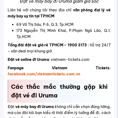
Đặt vé máy bay đi Uruma giảm giá sốc
Liên hệ với chúng tôi theo địa chỉ
văn phòng đại lý vé
máy bay uy tín tại TPHCM
69 Võ Thị Sáu, P.6, Q.3, Tp.HCM
173 Nguyễn Thị Minh Khai, P.Phạm Ngũ Lão, Q.1,
Tp.HCM
Tổng đài đặt vé giá rẻ TPHCM – 1900 3173
: hỗ trợ 24/7
– săn deal mọi khung giờ
Đặt vé online đi Uruma
: vietnam-tickets.com
Fanpage Vietnam Tickets
:
facebook.com/vietnamtickets.com.vn
Các thắc mắc thường gặp khi
đặt vé đi Uruma
Đặt
vé máy bay đi Uruma
không chỉ cần chọn đúng hãng,
mà còn đòi hỏi bạn hiểu rõ thời điểm lý tưởng để đi, cách