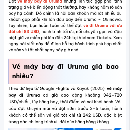
Đặt
vé máy bay đi Uruma
nhưng liên tục gặp phải tình
trạng giá vé biến động thất thường, hay không nắm rõ sân
bay hạ cánh. Đó chính là nỗi băn khoăn mà rất nhiều du
khách gặp phải khi lần đầu bay đến Uruma – Okinawa.
Tuy nhiên, bạn hoàn toàn có thể đặt
vé đi Uruma với ưu
đãi chỉ 83 USD
, hành trình tối ưu, nối chuyến gọn và đặc
biệt giữ vé miễn phí lên đến 24h tại Vietnam Tickets. Xem
ngay bài viết này để được hỗ trợ hành trình phù hợp nhất
và săn vé tốt nhất ngay bây giờ nhé.
Vé máy bay đi Uruma giá bao
nhiêu?
Theo dữ liệu từ Google Flights và Kayak (2025),
vé máy
bay đi Uruma
có giá dao động khoảng 342–720
USD/chiều, tùy hãng bay, thời điểm và nơi khởi hành. Với
các đợt khuyến mãi và đặt sớm trước 3–6 tuần, hành
khách có thể săn vé giá tốt chỉ từ 242 USD, đặc biệt
trong các chương trình ưu đãi của hãng hàng không.