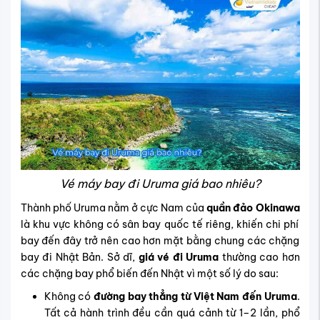
Vé máy bay đi Uruma giá bao nhiêu?
Thành phố Uruma nằm ở cực Nam của
quần đảo Okinawa
là khu vực không có sân bay quốc tế riêng, khiến chi phí
bay đến đây trở nên cao hơn mặt bằng chung các chặng
bay đi Nhật Bản. Sở dĩ,
giá vé đi Uruma
thường cao hơn
các chặng bay phổ biến đến Nhật vì một số lý do sau:
Không có
đường bay thẳng từ Việt Nam đến Uruma
.
Tất cả hành trình đều cần quá cảnh từ 1–2 lần, phổ