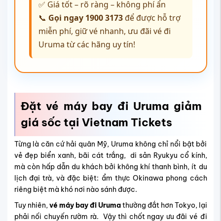
✅ Giá tốt – rõ ràng – không phí ẩn
📞
Gọi ngay 1900 3173
để được hỗ trợ
miễn phí, giữ vé nhanh, ưu đãi vé đi
Uruma từ các hãng uy tín!
Đặt vé máy bay đi Uruma giảm
giá sốc tại Vietnam Tickets
Từng là căn cứ hải quân Mỹ, Uruma không chỉ nổi bật bởi
vẻ đẹp biển xanh, bãi cát trắng, di sản Ryukyu cổ kính,
mà còn hấp dẫn du khách bởi không khí thanh bình, ít du
lịch đại trà, và đặc biệt: ẩm thực Okinawa phong cách
riêng biệt mà khó nơi nào sánh được.
Tuy nhiên,
vé máy bay đi Uruma
thường đắt hơn Tokyo, lại
phải nối chuyến rườm rà. Vậy thì chốt ngay ưu đãi vé đi