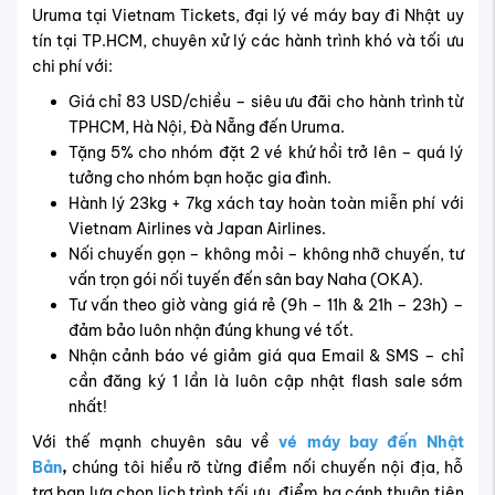
Uruma tại Vietnam Tickets, đại lý vé máy bay đi Nhật uy
tín tại TP.HCM, chuyên xử lý các hành trình khó và tối ưu
chi phí với:
Giá chỉ 83 USD/chiều – siêu ưu đãi cho hành trình từ
TPHCM, Hà Nội, Đà Nẵng đến Uruma.
Tặng 5% cho nhóm đặt 2 vé khứ hồi trở lên – quá lý
tưởng cho nhóm bạn hoặc gia đình.
Hành lý 23kg + 7kg xách tay hoàn toàn miễn phí với
Vietnam Airlines và Japan Airlines.
Nối chuyến gọn – không mỏi – không nhỡ chuyến, tư
vấn trọn gói nối tuyến đến sân bay Naha (OKA).
Tư vấn theo giờ vàng giá rẻ (9h – 11h & 21h – 23h) –
đảm bảo luôn nhận đúng khung vé tốt.
Nhận cảnh báo vé giảm giá qua Email & SMS – chỉ
cần đăng ký 1 lần là luôn cập nhật flash sale sớm
nhất!
Với thế mạnh chuyên sâu về
vé máy bay đến Nhật
Bản
,
chúng tôi hiểu rõ từng điểm nối chuyến nội địa, hỗ
trợ bạn lựa chọn lịch trình tối ưu, điểm hạ cánh thuận tiện