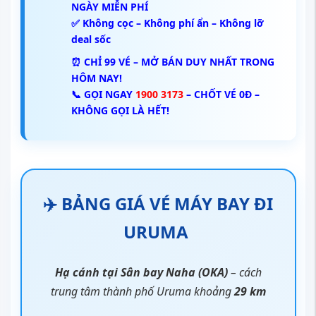
NGÀY MIỄN PHÍ
✅ Không cọc – Không phí ẩn – Không lỡ
deal sốc
⏰ CHỈ 99 VÉ – MỞ BÁN DUY NHẤT TRONG
HÔM NAY!
📞 GỌI NGAY
1900 3173
– CHỐT VÉ 0Đ –
KHÔNG GỌI LÀ HẾT!
✈️ BẢNG GIÁ VÉ MÁY BAY ĐI
URUMA
Hạ cánh tại Sân bay Naha (OKA)
– cách
trung tâm thành phố Uruma khoảng
29 km