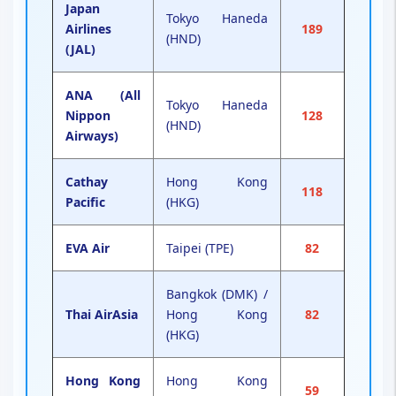
Japan
Tokyo Haneda
Airlines
189
(HND)
(JAL)
ANA (All
Tokyo Haneda
Nippon
128
(HND)
Airways)
Cathay
Hong Kong
118
Pacific
(HKG)
EVA Air
Taipei (TPE)
82
Bangkok (DMK) /
Thai AirAsia
Hong Kong
82
(HKG)
Hong Kong
Hong Kong
59