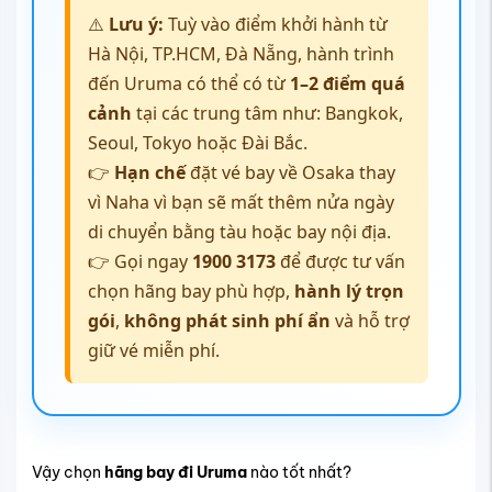
⚠️
Lưu ý:
Tuỳ vào điểm khởi hành từ
Hà Nội, TP.HCM, Đà Nẵng, hành trình
đến Uruma có thể có từ
1–2 điểm quá
cảnh
tại các trung tâm như: Bangkok,
Seoul, Tokyo hoặc Đài Bắc.
👉
Hạn chế
đặt vé bay về Osaka thay
vì Naha vì bạn sẽ mất thêm nửa ngày
di chuyển bằng tàu hoặc bay nội địa.
👉 Gọi ngay
1900 3173
để được tư vấn
chọn hãng bay phù hợp,
hành lý trọn
gói
,
không phát sinh phí ẩn
và hỗ trợ
giữ vé miễn phí.
Vậy chọn
hãng bay đi Uruma
nào tốt nhất?