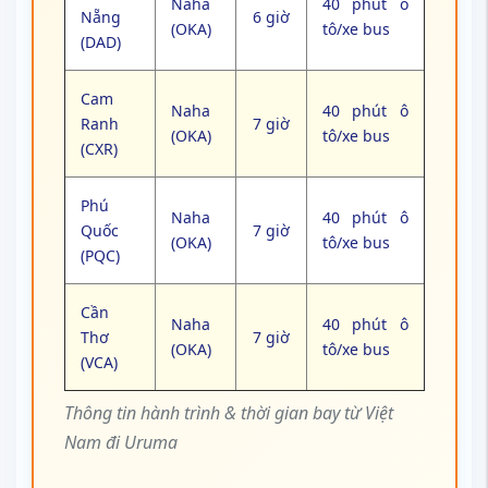
Naha
40 phút ô
Nẵng
6 giờ
(OKA)
tô/xe bus
(DAD)
Cam
Naha
40 phút ô
Ranh
7 giờ
(OKA)
tô/xe bus
(CXR)
Phú
Naha
40 phút ô
Quốc
7 giờ
(OKA)
tô/xe bus
(PQC)
Cần
Naha
40 phút ô
Thơ
7 giờ
(OKA)
tô/xe bus
(VCA)
Thông tin hành trình & thời gian bay từ Việt
Nam đi Uruma