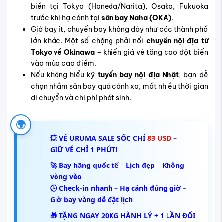
biến tại Tokyo (Haneda/Narita), Osaka, Fukuoka
trước khi hạ cánh tại
sân bay Naha (OKA)
.
Giờ bay ít, chuyến bay không dày như các thành phố
lớn khác. Một số chặng phải nối
chuyến nội địa từ
Tokyo về Okinawa
– khiến giá vé tăng cao đột biến
vào mùa cao điểm.
Nếu không hiểu kỹ
tuyến bay nội địa Nhật
, bạn dễ
chọn nhầm sân bay quá cảnh xa, mất nhiều thời gian
di chuyển và chi phí phát sinh.
🌍
💥 VÉ URUMA SALE SỐC CHỈ
83 USD
–
GIỮ VÉ CHỈ 1 PHÚT!
🚀 Bay hãng quốc tế – Lịch đẹp – Không
vòng vèo
🕓 Check-in nhanh – Hạ cánh đúng giờ –
Giờ bay vàng dễ đặt lịch
🎁 TẶNG NGAY 20KG HÀNH LÝ + 1 LẦN ĐỔI