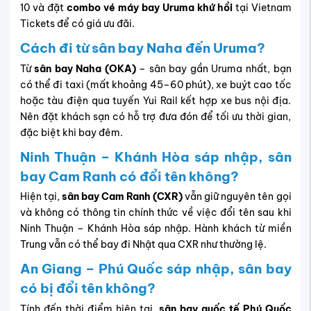
10 và đặt
combo vé máy bay Uruma khứ hồi
tại Vietnam
Tickets để có giá ưu đãi.
Cách đi từ sân bay Naha đến Uruma?
Từ
sân bay Naha (OKA)
– sân bay gần Uruma nhất, bạn
có thể đi taxi (mất khoảng 45–60 phút), xe buýt cao tốc
hoặc tàu điện qua tuyến Yui Rail kết hợp xe bus nội địa.
Nên đặt khách sạn có hỗ trợ đưa đón để tối ưu thời gian,
đặc biệt khi bay đêm.
Ninh Thuận – Khánh Hòa sáp nhập, sân
bay Cam Ranh có đổi tên không?
Hiện tại,
sân bay Cam Ranh (CXR)
vẫn giữ nguyên tên gọi
và không có thông tin chính thức về việc đổi tên sau khi
Ninh Thuận – Khánh Hòa sáp nhập. Hành khách từ miền
Trung vẫn có thể bay đi Nhật qua CXR như thường lệ.
An Giang – Phú Quốc sáp nhập, sân bay
có bị đổi tên không?
Tính đến thời điểm hiện tại,
sân bay quốc tế Phú Quốc