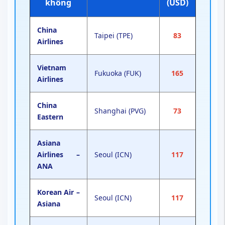
không
(USD)
China
Taipei (TPE)
83
Airlines
Vietnam
Fukuoka (FUK)
165
Airlines
China
Shanghai (PVG)
73
Eastern
Asiana
Airlines –
Seoul (ICN)
117
ANA
Korean Air –
Seoul (ICN)
117
Asiana