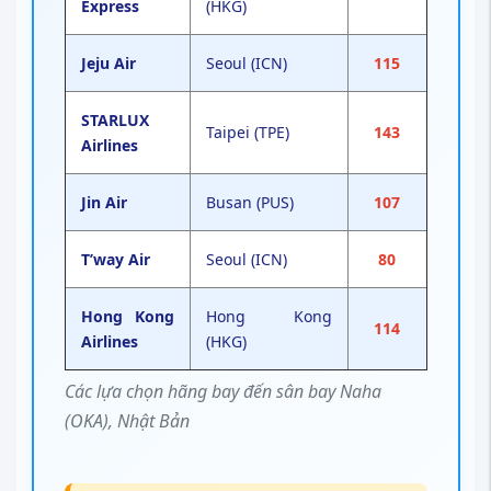
Express
(HKG)
Jeju Air
Seoul (ICN)
115
STARLUX
Taipei (TPE)
143
Airlines
Jin Air
Busan (PUS)
107
T’way Air
Seoul (ICN)
80
Hong Kong
Hong Kong
114
Airlines
(HKG)
Các lựa chọn hãng bay đến sân bay Naha
(OKA), Nhật Bản