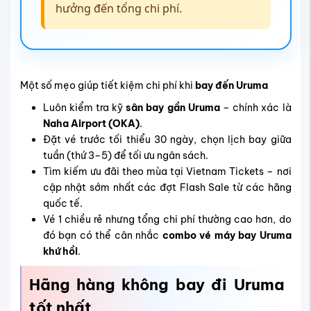
hưởng đến tổng chi phí.
Một số mẹo giúp tiết kiệm chi phí khi
bay đến Uruma
Luôn kiểm tra kỹ
sân bay gần Uruma
– chính xác là
Naha Airport (OKA)
.
Đặt vé trước tối thiểu 30 ngày, chọn lịch bay giữa
tuần (thứ 3–5) để tối ưu ngân sách.
Tìm kiếm ưu đãi theo mùa tại Vietnam Tickets – nơi
cập nhật sớm nhất các đợt Flash Sale từ các hãng
quốc tế.
Vé 1 chiều rẻ nhưng tổng chi phí thường cao hơn, do
đó bạn có thể cân nhắc
combo vé máy bay Uruma
khứ hồi
.
Hãng hàng không bay đi Uruma
tốt nhất