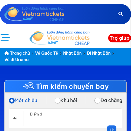
Trợ giúp
Trang chủ
Vé Quốc Tế
Nhật Bản
Đi Nhật Bản
Vé đi Uruma
Tìm kiếm chuyến bay
Một chiều
Khứ hồi
Đa chặng
Điểm đi