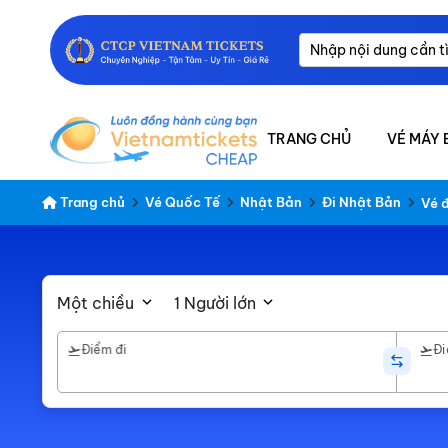
TRANG CHỦ
VÉ MÁY 
Trang chủ
Vé Quốc Tế
Nhật Bản
Đi Nhật Bản
Vé 
Một chiều
1 Người lớn
Điểm đi
Đi