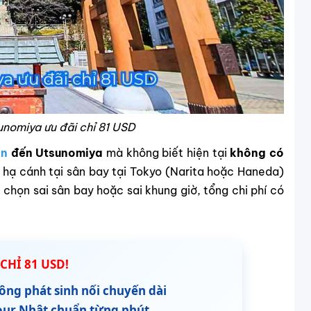
unomiya ưu đãi chỉ 81 USD
ản
đến Utsunomiya
mà không biết hiện tại
không có
i hạ cánh tại sân bay tại Tokyo (Narita hoặc Haneda)
 chọn sai sân bay hoặc sai khung giờ, tổng chi phí có
CHỈ 81 USD!
ông phát sinh nối chuyến dài
tour Nhật chuẩn từng phút