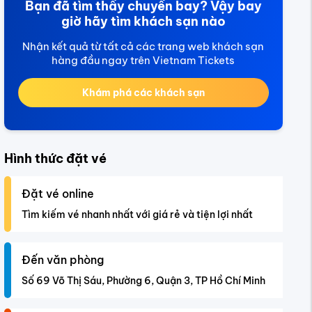
Bạn đã tìm thấy chuyến bay? Vậy bay
giờ hãy tìm khách sạn nào
Nhận kết quả từ tất cả các trang web khách sạn
hàng đầu ngay trên Vietnam Tickets
Khám phá các khách sạn
Hình thức đặt vé
Đặt vé online
Tìm kiếm vé nhanh nhất với giá rẻ và tiện lợi nhất
Đến văn phòng
Số 69 Võ Thị Sáu, Phường 6, Quận 3, TP Hồ Chí Minh