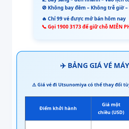
🚫 Không bay đêm – Không trễ giờ –
🔥 Chỉ 99 vé được mở bán hôm nay
📞 Gọi 1900 3173 để giữ chỗ MIỄN P
✈️
BẢNG GIÁ VÉ MÁ
⚠️ Giá vé đi Utsunomiya có thể thay đổi tù
Giá một
Điểm khởi hành
chiều (USD)