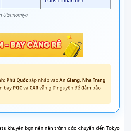
transit thuận tiện
ến Utsunomiya
nh:
Phú Quốc
sáp nhập vào
An Giang
,
Nha Trang
ân bay
PQC
và
CXR
vẫn giữ nguyên để đảm bảo
ets khuyên bạn nên nên tránh các chuyến đến Tokyo