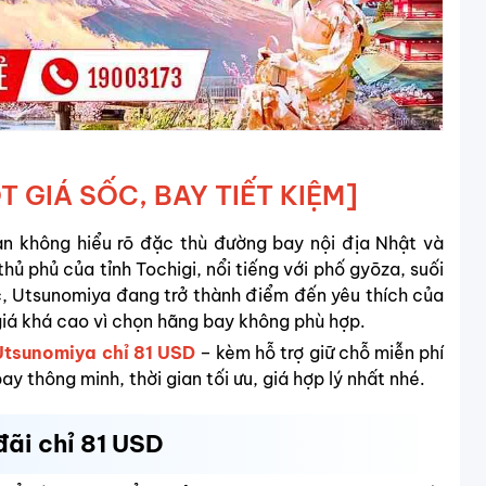
T GIÁ SỐC, BAY TIẾT KIỆM]
n không hiểu rõ đặc thù đường bay nội địa Nhật và
ủ phủ của tỉnh Tochigi, nổi tiếng với phố gyōza, suối
c, Utsunomiya đang trở thành điểm đến yêu thích của
giá khá cao vì chọn hãng bay không phù hợp.
 Utsunomiya chỉ 81 USD
– kèm hỗ trợ giữ chỗ miễn phí
 thông minh, thời gian tối ưu, giá hợp lý nhất nhé.
đãi chỉ 81 USD