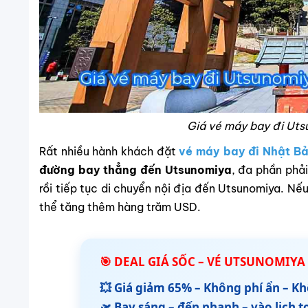
Giá vé máy bay đi Uts
Rất nhiều hành khách đặt
vé máy bay đi Nhật B
đường bay thẳng đến Utsunomiya
, đa phần phả
rồi tiếp tục di chuyển nội địa đến Utsunomiya. Nếu
thể tăng thêm hàng trăm USD.
🎯 DEAL GIÁ SỐC – VÉ UTSUNOMIYA 
💥 Giá giảm 65% – Không phí ẩn – Kh
🛫 Bay sáng – đến nhanh – vào lịch 