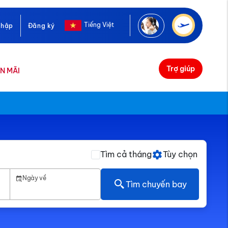
Tiếng Việt
nhập
Đăng ký
Trợ giúp
N MÃI
Tìm cả tháng
Tùy chọn
Ngày về
Tìm chuyến bay