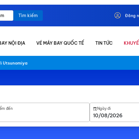
Tìm kiếm
Đăng 
BAY NỘI ĐỊA
VÉ MÁY BAY QUỐC TẾ
TIN TỨC
KHUYẾ
đi Utsunomiya
ểm đến
Ngày đi