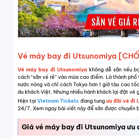
Vé máy bay đi Utsunomiya [CHỐ
Vé máy bay đi Utsunomiya
không dễ săn nếu bạ
cách “săn vé rẻ” vào mùa cao điểm. Là thành phố th
nước nóng và chỉ cách Tokyo hơn 1 giờ tàu cao tố
du khách Việt. Nhưng nhiều hành khách lại đặt vé 
Hiện tại
Vietnam Tickets
đang tung
ưu đãi vé đi
24/7. Xem ngay bài viết này để săn được chuyến bay
Giá vé máy bay đi Utsunomiya ưu 