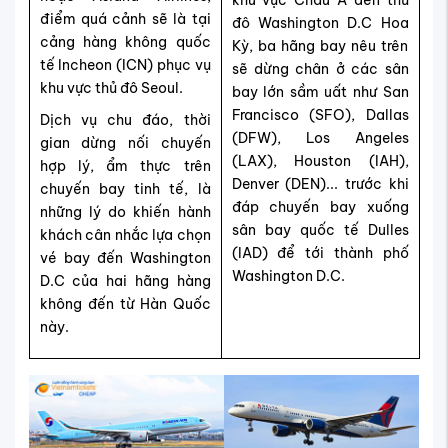
điểm quá cảnh sẽ là tại
đô Washington D.C Hoa
cảng hàng không quốc
Kỳ, ba hãng bay nêu trên
tế Incheon (ICN) phục vụ
sẽ dừng chân ở các sân
khu vực thủ đô Seoul.
bay lớn sầm uất như San
Francisco (SFO), Dallas
Dịch vụ chu đáo, thời
(DFW), Los Angeles
gian dừng nối chuyến
(LAX), Houston (IAH),
hợp lý, ẩm thực trên
Denver (DEN)... trước khi
chuyến bay tinh tế, là
đáp chuyến bay xuống
những lý do khiến hành
sân bay quốc tế Dulles
khách cân nhắc lựa chọn
(IAD) để tới thành phố
vé bay đến Washington
Washington D.C.
D.C của hai hãng hàng
không đến từ Hàn Quốc
này.