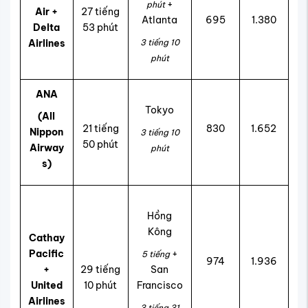
+
phút
Air +
27 tiếng
Atlanta
695
1.380
Delta
53 phút
Airlines
3 tiếng 10
phút
ANA
Tokyo
(All
21 tiếng
830
1.652
Nippon
3 tiếng 10
50 phút
Airway
phút
s)
Hồng
Kông
Cathay
Pacific
+
5 tiếng
974
1.936
+
29 tiếng
San
United
10 phút
Francisco
Airlines
3 tiếng 31