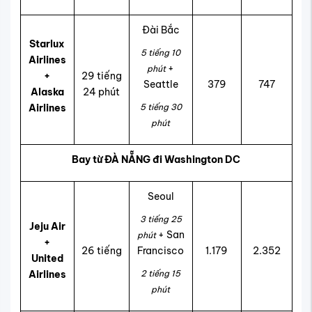
Đài Bắc
Starlux
5 tiếng 10
Airlines
+
phút
+
29 tiếng
Seattle
379
747
Alaska
24 phút
Airlines
5 tiếng 30
phút
Bay từ ĐÀ NẴNG đi Washington DC
Seoul
3 tiếng 25
Jeju Air
+ San
phút
+
26 tiếng
Francisco
1.179
2.352
United
Airlines
2 tiếng 15
phút