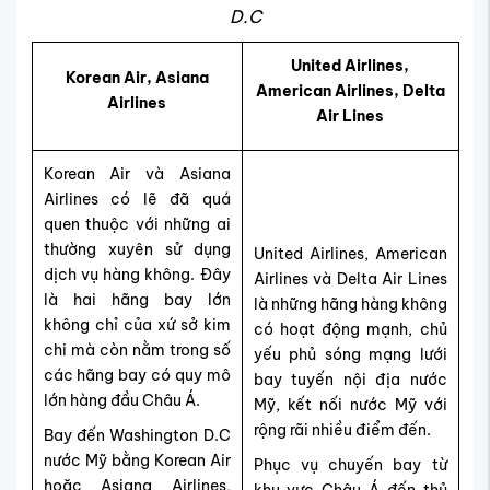
D.C
United Airlines,
Korean Air, Asiana
American Airlines, Delta
Airlines
Air Lines
Korean Air và Asiana
Airlines có lẽ đã quá
quen thuộc với những ai
thường xuyên sử dụng
United Airlines, American
dịch vụ hàng không. Đây
Airlines và Delta Air Lines
là hai hãng bay lớn
là những hãng hàng không
không chỉ của xứ sở kim
có hoạt động mạnh, chủ
chi mà còn nằm trong số
yếu phủ sóng mạng lưới
các hãng bay có quy mô
bay tuyến nội địa nước
lớn hàng đầu Châu Á.
Mỹ, kết nối nước Mỹ với
rộng rãi nhiều điểm đến.
Bay đến Washington D.C
nước Mỹ bằng Korean Air
Phục vụ chuyến bay từ
hoặc Asiana Airlines,
khu vực Châu Á đến thủ