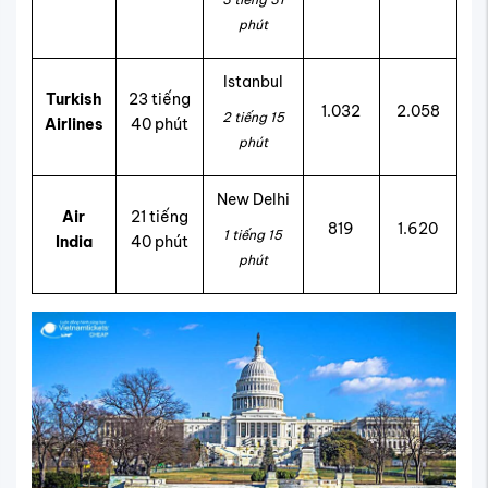
phút
Istanbul
Turkish
23 tiếng
1.032
2.058
2 tiếng 15
Airlines
40 phút
phút
New Delhi
Air
21 tiếng
819
1.620
1 tiếng 15
India
40 phút
phút