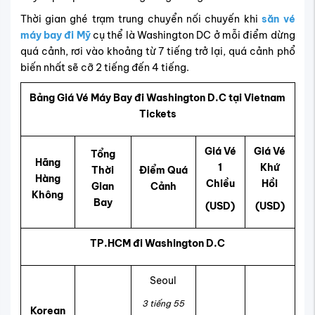
Thời gian ghé trạm trung chuyển nối chuyến khi
săn vé
máy bay đi Mỹ
cụ thể là Washington DC
ở mỗi điểm dừng
quá cảnh, rơi vào khoảng từ 7 tiếng trở lại, quá cảnh phổ
biến nhất sẽ cỡ 2 tiếng đến 4 tiếng.
Bảng Giá Vé Máy Bay đi Washington D.C tại Vietnam
Tickets
Giá Vé
Giá Vé
Tổng
Hãng
1
Khứ
Thời
Điểm Quá
Hàng
Chiều
Hồi
Gian
Cảnh
Không
Bay
(USD)
(USD)
TP.HCM đi Washington D.C
Seoul
3 tiếng 55
Korean