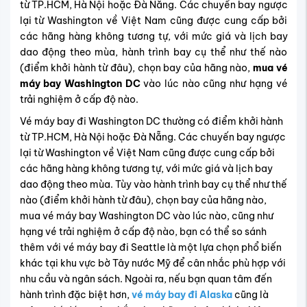
từ TP.HCM, Hà Nội hoặc Đà Nẵng. Các chuyến bay ngược
lại từ Washington về Việt Nam cũng được cung cấp bởi
các hãng hàng không tương tự, với mức giá và lịch bay
dao động theo mùa, hành trình bay cụ thể như thế nào
(điểm khởi hành từ đâu), chọn bay của hãng nào,
mua vé
máy bay Washington DC
vào lúc nào cũng như hạng vé
trải nghiệm ở cấp độ nào.
Vé máy bay đi Washington DC thường có điểm khởi hành
từ TP.HCM, Hà Nội hoặc Đà Nẵng. Các chuyến bay ngược
lại từ Washington về Việt Nam cũng được cung cấp bởi
các hãng hàng không tương tự, với mức giá và lịch bay
dao động theo mùa. Tùy vào hành trình bay cụ thể như thế
nào (điểm khởi hành từ đâu), chọn bay của hãng nào,
mua vé máy bay Washington DC vào lúc nào, cũng như
hạng vé trải nghiệm ở cấp độ nào, bạn có thể so sánh
thêm với vé máy bay đi Seattle là một lựa chọn phổ biến
khác tại khu vực bờ Tây nước Mỹ để cân nhắc phù hợp với
nhu cầu và ngân sách. Ngoài ra, nếu bạn quan tâm đến
hành trình đặc biệt hơn,
vé máy bay đi Alaska
cũng là