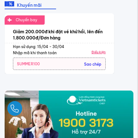
Khuyến mãi
Chuyến bay
Giảm 200.000đ khi đặt vé khứ hồi, lên đến
1.800.000đ/Đơn hàng
Hạn sử dụng: 15/04 - 30/04
Điều kiện
Nhập mã khi thanh toán
SUMMER100
Sao chép
Ngay