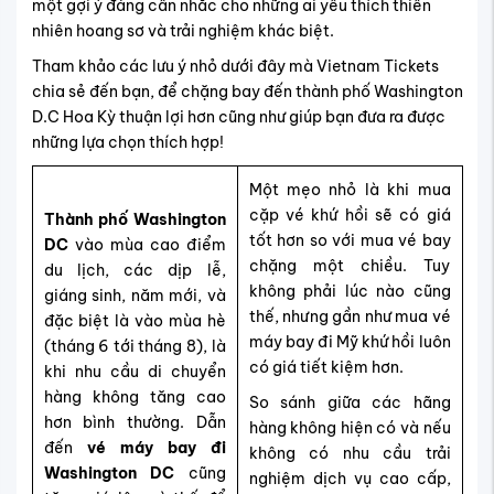
một gợi ý đáng cân nhắc cho những ai yêu thích thiên
nhiên hoang sơ và trải nghiệm khác biệt.
Tham khảo các lưu ý nhỏ dưới đây mà Vietnam Tickets
chia sẻ đến bạn, để chặng bay đến thành phố Washington
D.C Hoa Kỳ thuận lợi hơn cũng như giúp bạn đưa ra được
những lựa chọn thích hợp!
Một mẹo nhỏ là khi mua
cặp vé khứ hồi sẽ có giá
Thành phố Washington
tốt hơn so với mua vé bay
DC
vào mùa cao điểm
chặng một chiều. Tuy
du lịch, các dịp lễ,
không phải lúc nào cũng
giáng sinh, năm mới, và
thế, nhưng gần như mua vé
đặc biệt là vào mùa hè
máy bay đi Mỹ khứ hồi
luôn
(tháng 6 tới tháng 8), là
có giá tiết kiệm hơn.
khi nhu cầu di chuyển
hàng không tăng cao
So sánh giữa các hãng
hơn bình thường. Dẫn
hàng không hiện có và nếu
đến
vé máy bay đi
không có nhu cầu trải
Washington DC
cũng
nghiệm dịch vụ cao cấp,