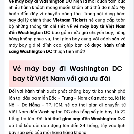
Vé máy bay đi Washington DC
hiện là mối quan tâm của
nhiều hành khách mong muốn khám phá thủ đô nước Mỹ
hoặc đến đây vì chuyến công tác. Trong nội dung hôm
nay đại lý chính thức
Vietnam Tickets
sẽ cung cấp toàn
bộ những thông tin chi tiết về
vé máy bay từ Việt Nam
đến Washington DC
bao gồm mức giá chuyến bay, hãng
hàng không phục vụ, thời gian bay cùng với cách săn
vé
máy bay giá rẻ đỉnh cao, giúp bạn có được
hành trình
sang Washington DC
thuận tiện nhất!
Vé máy bay đi Washington DC
bay từ Việt Nam với giá ưu đãi
Đối với hành trình xuất phát chặng bay từ ba thành phố
lớn tại đầu ba miền Bắc - Trung - Nam của nước ta, là Hà
Nội - Đà Nẵng - TP.HCM, sẽ có thời gian di chuyển từ
Việt Nam đến Washington DC cho tổng số giờ bay, từ 22
tiếng trở lên. Đôi khi
thời gian bay đến Washington D.C
có thể kéo dài dao động lên đến 34 tiếng, tùy vào lịch
bay sắp xếp của mỗi hãng hàng không.