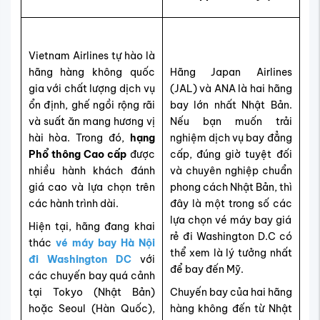
Vietnam Airlines tự hào là
hãng hàng không quốc
Hãng Japan Airlines
gia với chất lượng dịch vụ
(JAL) và ANA là hai hãng
ổn định, ghế ngồi rộng rãi
bay lớn nhất Nhật Bản.
và suất ăn mang hương vị
Nếu bạn muốn trải
hài hòa. Trong đó,
hạng
nghiệm dịch vụ bay đẳng
Phổ thông Cao cấp
được
cấp, đúng giờ tuyệt đối
nhiều hành khách đánh
và chuyên nghiệp chuẩn
giá cao và lựa chọn trên
phong cách Nhật Bản, thì
các hành trình dài.
đây là một trong số các
lựa chọn vé máy bay giá
Hiện tại, hãng đang khai
rẻ đi Washington D.C có
thác
vé máy bay Hà Nội
thể xem là lý tưởng nhất
đi Washington DC
với
để bay đến Mỹ.
các chuyến bay quá cảnh
tại Tokyo (Nhật Bản)
Chuyến bay của hai hãng
hoặc Seoul (Hàn Quốc),
hàng không đến từ Nhật