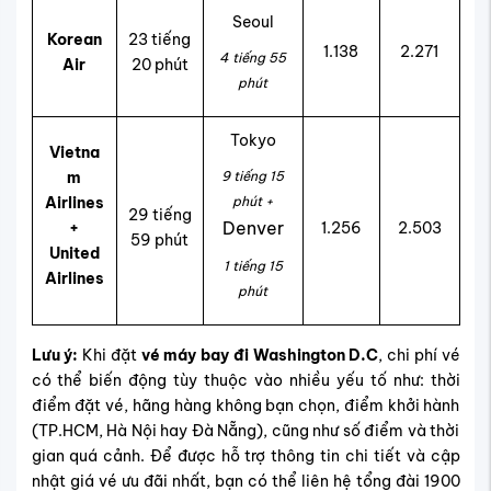
Seoul
Korean
23 tiếng
1.138
2.271
4 tiếng 55
Air
20 phút
phút
Tokyo
Vietna
m
9 tiếng 15
Airlines
phút +
29 tiếng
Denver
+
1.256
2.503
59 phút
United
1 tiếng 15
Airlines
phút
Lưu ý:
Khi đặt
vé máy bay đi Washington D.C
, chi phí vé
có thể biến động tùy thuộc vào nhiều yếu tố như: thời
điểm đặt vé, hãng hàng không bạn chọn, điểm khởi hành
(TP.HCM, Hà Nội hay Đà Nẵng), cũng như số điểm và thời
gian quá cảnh. Để được hỗ trợ thông tin chi tiết và cập
nhật giá vé ưu đãi nhất, bạn có thể liên hệ tổng đài 1900