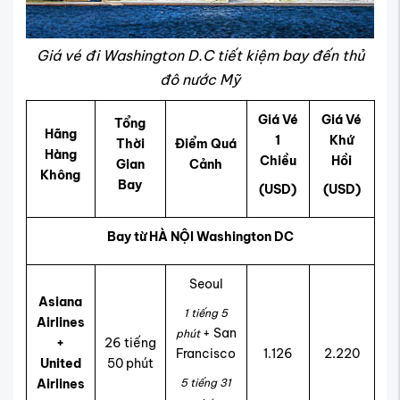
Giá vé đi Washington D.C tiết kiệm bay đến thủ
đô nước Mỹ
Giá Vé
Giá Vé
Tổng
Hãng
1
Khứ
Thời
Điểm Quá
Hàng
Chiều
Hồi
Gian
Cảnh
Không
Bay
(USD)
(USD)
Bay từ HÀ NỘI Washington DC
Seoul
Asiana
1 tiếng 5
Airlines
+ San
phút
+
26 tiếng
Francisco
1.126
2.220
United
50 phút
Airlines
5 tiếng 31