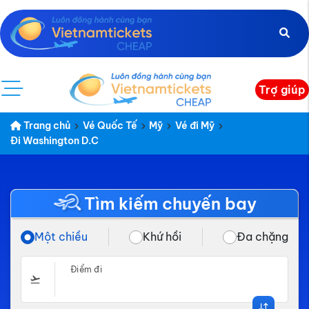
Trợ giúp
Trang chủ
Vé Quốc Tế
Mỹ
Vé đi Mỹ
Đi Washington D.C
Tìm kiếm chuyến bay
Một chiều
Khứ hồi
Đa chặng
Điểm đi