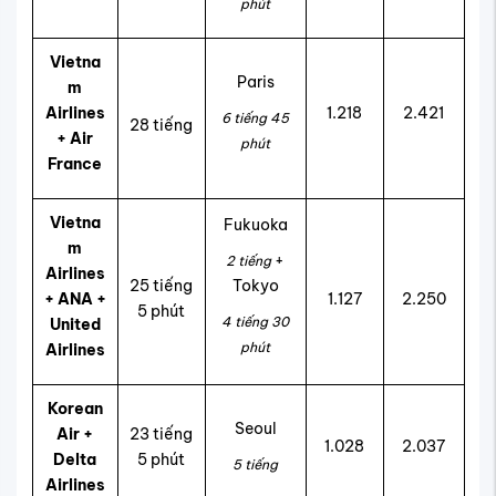
phút
Vietna
Paris
m
Airlines
1.218
2.421
6 tiếng 45
28 tiếng
+ Air
phút
France
Vietna
Fukuoka
m
+
2 tiếng
Airlines
25 tiếng
Tokyo
+ ANA +
1.127
2.250
5 phút
4 tiếng 30
United
phút
Airlines
Korean
Seoul
Air +
23 tiếng
1.028
2.037
Delta
5 phút
5 tiếng
Airlines