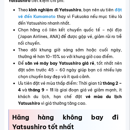
Yatsushiro
tiết kiệm chi phí:
Theo
kinh nghiệm đi Yatsushiro
, bạn nên ưu tiên
đặt
vé đến
Kumamoto
thay vì Fukuoka nếu mục tiêu là
đến Yatsushiro nhanh nhất.
Chọn hãng có liên kết chuyến quốc tế – nội địa
(Japan Airlines, ANA) để được gộp vé, giảm rủi ro trễ
nối chuyến.
Theo dõi khung giờ sáng sớm hoặc cuối ngày,
thường rẻ hơn 10–15% so với khung giờ cao điểm.
Để
săn vé máy bay Yatsushiro giá rẻ
, tốt nhất nên
đặt sớm trước 45 – 60 ngày giúp bạn có nhiều lựa
chọn chuyến bay đẹp và ít quá cảnh.
Ưu tiên đặt vé mùa thấp điểm: Thời gian từ
tháng 2 –
4
và
tháng 9 – 11
là giai đoạn giá vé giảm mạnh, ít
khách du lịch, hạn chế đặt
vé mùa du lịch
Yatsushiro
vì giá thường tăng cao.
Hãng hàng không bay đi
Yatsushiro tốt nhất