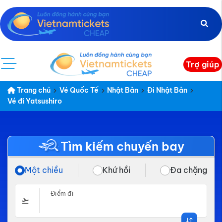
Trợ giúp
Trang chủ
Vé Quốc Tế
Nhật Bản
Đi Nhật Bản
Vé đi Yatsushiro
Tìm kiếm chuyến bay
Một chiều
Khứ hồi
Đa chặng
Điểm đi