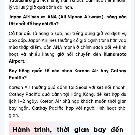
Korean Air thường quá cảnh tại Seoul với kết nối nhanh,
Cathay Pacific quá cảnh tại Hồng Kông, dễ kết hợp du
lịch 1–2 ngày. Korean Air phù hợp khách muốn thời gian
bay ngắn, Cathay Pacific hợp với người linh hoạt thời
gian.
Hành trình, thời gian bay đến
Yatsushiro
Theo thông tin từ Japan National Tourism Organization
(JNTO) và dữ liệu của JR Kyushu, hành khách từ Việt Nam
muốn đến Yatsushiro thường bay đến
Sân bay Kumamoto
(KMJ)
hoặc Sân bay Fukuoka (FUK), sau đó tiếp tục bằng
tàu JR Kyushu hoặc xe buýt cao tốc. Cục Hàng không
Nhật Bản (JCAB) xác nhận hiện chưa có đường bay thẳng,
nên phần lớn chuyến sẽ quá cảnh một hoặc hai điểm, phổ
biến tại Tokyo (Narita/Haneda), Osaka (Kansai) hoặc
Fukuoka.