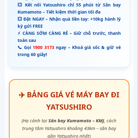
💥 Kết nối Yatsushiro chỉ 55 phút từ Sân bay
Kumamoto – Tiết kiệm thời gian tối đa
💥 Đặt NGAY – Nhận quà liền tay: +10kg hành lý
ký gửi FREE
⚡ CÀNG SỚM CÀNG RẺ – Giữ chỗ trước, thanh
toán sau
📞 Gọi
1900 3173
ngay – Khoá giá sốc & giữ vé
trong 60 giây!
✈️
BẢNG GIÁ VÉ MÁY BAY ĐI
YATSUSHIRO
(Hạ cánh tại
Sân bay Kumamoto – KMJ
, cách
trung tâm Yatsushiro khoảng 43km – sân bay
gần Yatsushiro nhất)