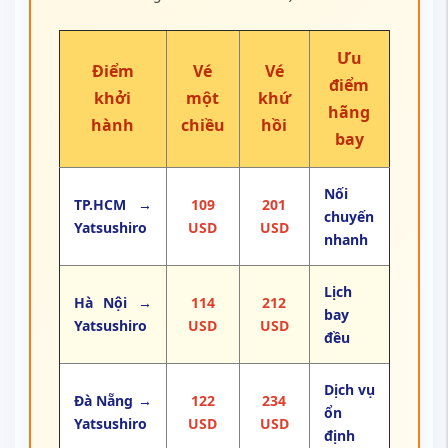
Ưu
Điểm
Vé
Vé
điểm
khởi
một
khứ
hãng
hành
chiều
hồi
bay
Nối
TP.HCM →
109
201
chuyến
Yatsushiro
USD
USD
nhanh
Lịch
Hà Nội →
114
212
bay
Yatsushiro
USD
USD
đều
Dịch vụ
Đà Nẵng →
122
234
ổn
Yatsushiro
USD
USD
định