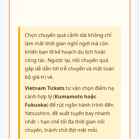
từ
109 USD
.
✈
Lưu ý cần biết:
Mặc dù một số khu
vực đã thay đổi tên đơn vị hành chính,
các sân bay quốc tế tại Việt Nam vẫn
sử dụng mã hiệu cũ và hoạt động ổn
định. Hệ thống của Vietnam Tickets
luôn cập nhật chính xác thông tin
điểm khởi hành và điểm đến, giúp
hành khách đặt vé nhanh chóng, hạn
chế tối đa sai sót.
Để chọn được chuyến bay phù hợp với lịch trình và thời
gian bay thuận tiện nhất, bạn có thể tham khảo một số
kinh nghiệm bay đến Yatsushiro
từ các gợi ý của
Vietnam Tickets như sau: