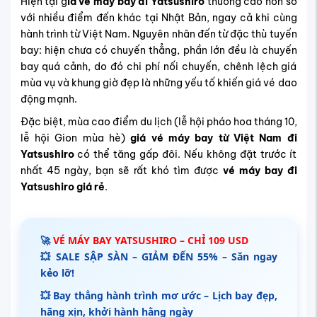
Hiện tại g
iá vé máy bay đi Yatsushiro
thường cao hơn so
với nhiều điểm đến khác tại Nhật Bản, ngay cả khi cùng
hành trình từ Việt Nam. Nguyên nhân đến từ đặc thù tuyến
bay: hiện chưa có chuyến thẳng, phần lớn đều là chuyến
bay quá cảnh, do đó chi phí nối chuyến, chênh lệch giá
mùa vụ và khung giờ đẹp là những yếu tố khiến giá vé dao
động mạnh.
Đặc biệt, mùa cao điểm du lịch (lễ hội pháo hoa tháng 10,
lễ hội Gion mùa hè)
giá vé máy bay từ Việt Nam đi
Yatsushiro
có thể tăng gấp đôi. Nếu không đặt trước ít
nhất 45 ngày, bạn sẽ rất khó tìm được
vé máy bay đi
Yatsushiro giá rẻ
.
🚀
VÉ MÁY BAY YATSUSHIRO – CHỈ 109 USD
💥 SALE SẬP SÀN – GIẢM ĐẾN 55% – Săn ngay
kẻo lỡ!
💥 Bay thẳng hành trình mơ ước – Lịch bay đẹp,
hãng xịn, khởi hành hằng ngày