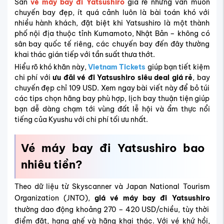
Săn
vé máy bay đi Yatsushiro
giá rẻ nhưng vẫn muốn
chuyến bay đẹp, ít quá cảnh luôn là bài toán khó với
nhiều hành khách, đặt biệt khi Yatsushiro là một thành
phố nội địa thuộc tỉnh Kumamoto, Nhật Bản – không có
sân bay quốc tế riêng, các chuyến bay đến đây thường
khai thác gián tiếp với tần suất thưa thớt.
Hiểu rõ khó khăn này,
Vietnam Tickets
giúp bạn tiết kiệm
chi phí với
ưu đãi vé đi Yatsushiro siêu deal giá rẻ
, bay
chuyến đẹp chỉ 109 USD. Xem ngay bài viết này để bỏ túi
các tips chọn hãng bay phù hợp, lịch bay thuận tiện giúp
bạn dễ dàng chạm tới vùng đất lễ hội và ẩm thực nổi
tiếng của Kyushu với chi phí tối ưu nhất.
Vé máy bay đi Yatsushiro bao
nhiêu tiền?
Theo dữ liệu từ Skyscanner và Japan National Tourism
Organization (JNTO),
giá vé máy bay đi Yatsushiro
thường dao động khoảng 270 – 420 USD/chiều, tùy thời
điểm đặt, hạng ghế và hãng khai thác. Với vé khứ hồi,