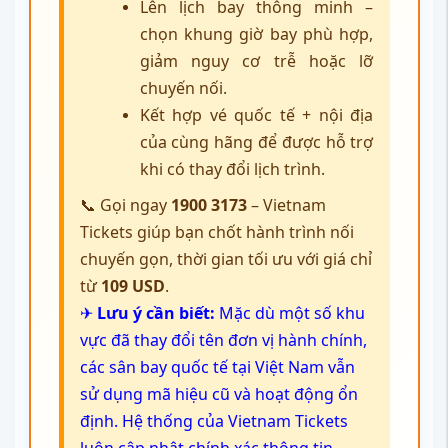
Chọn thời gian quá cảnh hợp lý tại Nhật Bản: Với các
chuyến bay đến Yatsushiro
phải nối tại Tokyo,
Osaka hoặc Fukuoka, khung quá cảnh an toàn là 2 –
4 giờ.
Đối với hành khách lần đầu bay đến thành phố
Yatsushiro Nhật Bản, nên ưu tiên đặt vé kết hợp vé
quốc tế và nội địa của cùng hãng giúp gộp hành lý,
áp dụng chính sách hỗ trợ khi trễ chuyến và giảm thủ
tục check-in lại.
Một số hãng có
lịch bay đi Yatsushiro
vào giờ thấp
điểm với giá rẻ hơn 10–15% so với khung giờ cao
điểm. Đây cũng là thời điểm ít ùn tắc tại sân bay,
giúp trải nghiệm bay thuận lợi hơn.
Đặt vé máy đi Yatsushiro giá tốt,
hỗ trợ nhanh cùng Vietnam
Tickets