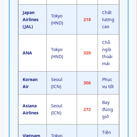
Japan
Chất
Tokyo
Airlines
218
lượng
(HND)
(JAL)
cao
Chỗ
Tokyo
ngồi
ANA
320
(HND)
thoải
mái
Korean
Seoul
Phục
306
Air
(ICN)
vụ tốt
Bay
Asiana
Seoul
272
đúng
Airlines
(ICN)
giờ
Tiện
Vietnam
Tokyo