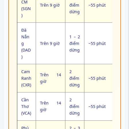
Phú
2 – 3
Trên 34
~35
Quốc
điểm
~55 phút
giờ
giờ
(PQC)
dừng
Bảng thời gian bay và hành trình các tuyến đến
Yatsushiro – Cập nhật mới nhất
Chọn chuyến quá cảnh dài không chỉ
làm mất thời gian nghỉ ngơi mà còn
khiến bạn lỡ kế hoạch du lịch hoặc
công tác. Ngược lại, nối chuyến quá
gấp dễ dẫn tới trễ chuyến và mất toàn
bộ giá trị vé.