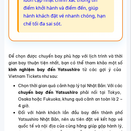
Yatsushiro - thành phố thuộc tỉnh Kumamoto, hội tụ các
địa điểm du lịch Yatsushiro với vẻ đẹp biển – núi, văn hóa
lễ hội đặc sắc và nhịp sống thanh bình. Đây là quê hương
của lễ hội pháo hoa Yatsushiro được đánh giá nằm trong
top hoành tráng nhất xứ sở hoa anh đào, thu hút hàng
trăm nghìn du khách mỗi năm.
Cũng chính vì lý do đó, vé máy bay đến Yatsushiro luôn
được săn đón, nhất là vào các dịp cao điểm.
Nếu bạn ngần ngại vì chi phí bay đến đây khá cao, vậy thì
liên hệ ngay Vietnam Tickets để chốt ngay ưu đãi vé đi
Yatsushiro siêu tiết kiệm chỉ 109 USD.
Giải pháp tiết kiệm chi phí – Trọn gói tiện ích
Giá HOT chỉ 109 USD/chiều – áp dụng cho cả mùa
thấp điểm và ưu đãi đặc biệt mùa cao điểm.
Giảm 5% khi mua từ 2 vé khứ hồi trở lên.
Nhận thông báo giá giảm qua Email/SMS – không bỏ
lỡ bất kỳ đợt khuyến mãi nào.
Vé giảm sâu, lịch bay đẹp, ít quá cảnh – phù hợp cả