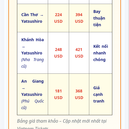
Bay
Cần Thơ →
224
394
thuận
Yatsushiro
USD
USD
tiện
Khánh Hòa
→
Kết nối
248
421
Yatsushiro
nhanh
USD
USD
(Nha Trang
chóng
cũ)
An Giang
→
Giá
181
368
Yatsushiro
cạnh
USD
USD
(Phú Quốc
tranh
cũ)
Bảng giá tham khảo – Cập nhật mới nhất tại
Vietnam Tickets