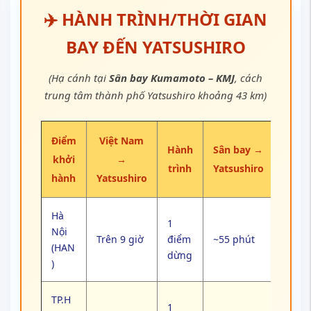
TP.H
1
CM
~10
Trên 9 giờ
điểm
~55 phút
(SGN
giờ
dừng
)
Đà
Nẵn
1 – 2
~10
g
Trên 9 giờ
điểm
~55 phút
giờ
(DAD
dừng
)
Cam
2
Trên 14
~15
Ranh
điểm
~55 phút
giờ
giờ
(CXR)
dừng
Cần
2
Trên 14
~15
Thơ
điểm
~55 phút
giờ
giờ
(VCA)
dừng