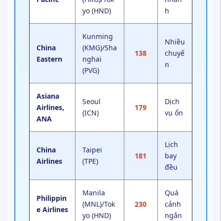
yo (HND)
h
Kunming
Nhiều
China
(KMG)/Sha
138
chuyế
Eastern
nghai
n
(PVG)
Asiana
Seoul
Dịch
Airlines,
179
(ICN)
vụ ổn
ANA
Lịch
China
Taipei
181
bay
Airlines
(TPE)
đều
Manila
Quá
Philippin
(MNL)/Tok
230
cảnh
e Airlines
yo (HND)
ngắn