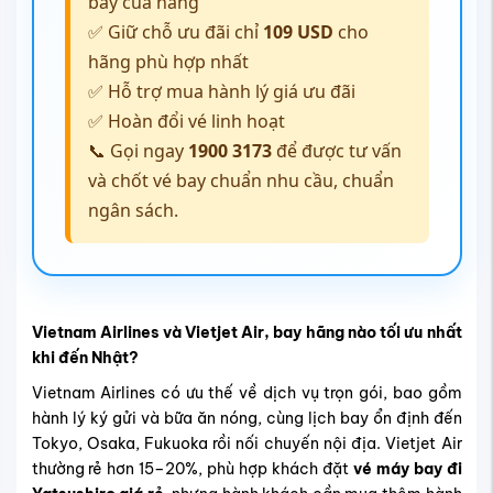
Vietnam Airlines và Vietjet Air, bay hãng nào tối ưu nhất
khi đến Nhật?
Vietnam Airlines có ưu thế về dịch vụ trọn gói, bao gồm
hành lý ký gửi và bữa ăn nóng, cùng lịch bay ổn định đến
Tokyo, Osaka, Fukuoka rồi nối chuyến nội địa. Vietjet Air
thường rẻ hơn 15–20%, phù hợp khách đặt
vé máy bay đi
Yatsushiro giá rẻ
, nhưng hành khách cần mua thêm hành
lý và lưu ý giờ quá cảnh dài hơn.
Japan Airlines vs ANA (All Nippon Airways), hãng nào
tốt nhất để bay nội địa?
Cả hai đều là hãng 5 sao, nổi tiếng đúng giờ và dịch vụ
cao cấp. Japan Airlines thường có giá cạnh tranh hơn vào
mùa thấp điểm, còn ANA mạnh ở chính sách đổi vé linh
hoạt và nhiều khung giờ nối chuyến đến
Kumamoto
Airport
.
Bay hãng quốc tế nên chọn Korean Air hay Cathay
Pacific?