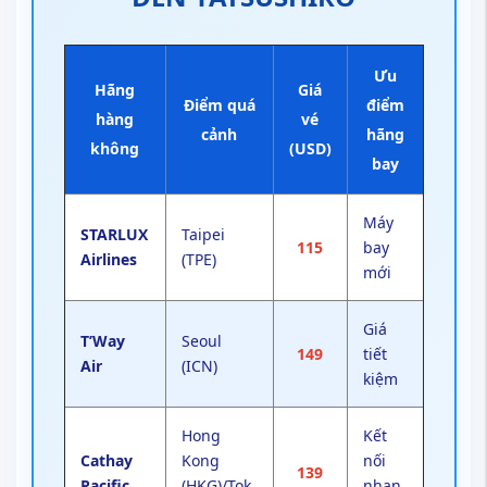
Ưu
Hãng
Giá
Điểm quá
điểm
hàng
vé
cảnh
hãng
không
(USD)
bay
Máy
STARLUX
Taipei
115
bay
Airlines
(TPE)
mới
Giá
T’Way
Seoul
149
tiết
Air
(ICN)
kiệm
Hong
Kết
Cathay
Kong
nối
139
Pacific
(HKG)/Tok
nhan