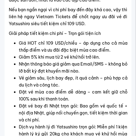
Đặt vé máy đi Yatsushiro giá tốt
Để mua vé máy bay đi Kiryu và
vé máy bay Nhật Bản giá
rẻ
, hành khách có thể liên hệ trực tiếp hệ thống đại lý
chính hãng Vietnam Tickets – hỗ trợ tư vấn 24/7 theo các
thông tin sau đây
Văn phòng 1: 69 Võ Thị Sáu, P.6, Q.3, TP.HCM
Văn phòng 2: 173 Nguyễn Thị Minh Khai, P.Phạm
Ngũ Lão, Q.1, TP.HCM
Website đặt vé trực tuyến: vietnam-
tickets.com
Tổng đài hỗ trợ tại TP.HCM: 1900 3173
Fanpage chính thức:
Facebook.com/vietnamtickets.com.vn
h2 Các thắc mắc thường gặp khi
đặt vé đi Yatsushiro