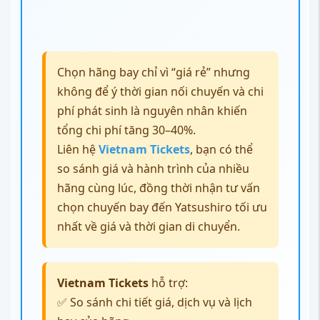
chọn chuyến bay đến Yatsushiro tối ưu
nhất về giá và thời gian di chuyển.
Vietnam Tickets
hỗ trợ:
✅ So sánh chi tiết giá, dịch vụ và lịch
bay của hãng
✅ Giữ chỗ ưu đãi chỉ
109 USD
cho
hãng phù hợp nhất
✅ Hỗ trợ mua hành lý giá ưu đãi
✅ Hoàn đổi vé linh hoạt
📞 Gọi ngay
1900 3173
để được tư vấn
và chốt vé bay chuẩn nhu cầu, chuẩn
ngân sách.