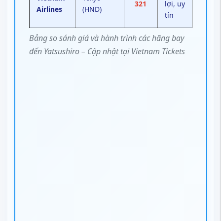
321
lợi, uy
Airlines
(HND)
tín
Bảng so sánh giá và hành trình các hãng bay
đến Yatsushiro – Cập nhật tại Vietnam Tickets
Chọn hãng bay chỉ vì “giá rẻ” nhưng
không để ý thời gian nối chuyến và chi
phí phát sinh là nguyên nhân khiến
tổng chi phí tăng 30–40%.
Liên hệ
Vietnam Tickets
, bạn có thể
so sánh giá và hành trình của nhiều
hãng cùng lúc, đồng thời nhận tư vấn