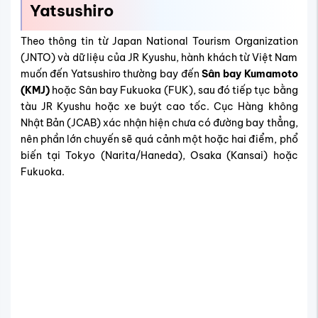
Hành trình, thời gian bay đến Yatsushiro
Sau khi hạ cánh tại sân bay gần Yatsushiro, thời gian di
chuyển về trung tâm thành phố dao động từ 40 – 90 phút
tùy phương tiện. Nếu muốn tối ưu hành trình, Vietnam
Tickets khuyên bạn nên ưu tiên các hãng có
lịch bay đi
Yatsushiro
hợp lý, thời gian quá cảnh ngắn và kết nối
thuận lợi với tàu cao tốc Kyushu Shinkansen.