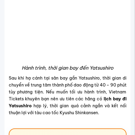
✈️
HÀNH TRÌNH/THỜI GIAN
BAY ĐẾN YATSUSHIRO
(Hạ cánh tại
Sân bay Kumamoto – KMJ
, cách
trung tâm thành phố Yatsushiro khoảng 43 km)
Điểm
Việt Nam
Tổng
Hành
Sân bay →
khởi
→
thời
trình
Yatsushiro
hành
Yatsushiro
gian
Hà
1
Nội
~10
Trên 9 giờ
điểm
~55 phút
(HAN
giờ
dừng
)