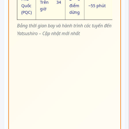
Vietnam Tickets
tư vấn chọn điểm hạ
cánh hợp lý (
Kumamoto hoặc
Fukuoka
) để rút ngắn hành trình đến
Yatsushiro, đề xuất tuyến bay nhanh
nhất – hạn chế tối đa thời gian nối
chuyến, tránh chờ đợi mệt mỏi.
Lên lịch bay thông minh –
chọn khung giờ bay phù hợp,
giảm nguy cơ trễ hoặc lỡ
chuyến nối.
Kết hợp vé quốc tế + nội địa
của cùng hãng để được hỗ trợ
khi có thay đổi lịch trình.
📞 Gọi ngay
1900 3173
– Vietnam
Tickets giúp bạn chốt hành trình nối
chuyến gọn, thời gian tối ưu với giá chỉ