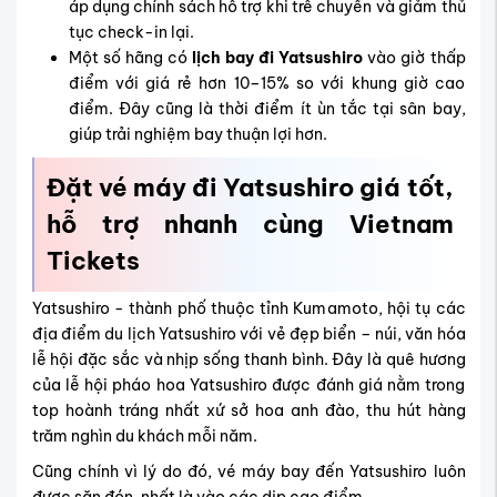
du lịch và công tác.
Đặt vé mùa cao điểm dễ dàng – cam kết giữ chỗ
100% sau khi thanh toán.
Đặt vé bay đi Nhật trọn gói: Bao gồm vé quốc tế +
nội địa Nhật, giúp nối chuyến gọn, tiết kiệm thời gian
và chi phí.
Dịch vụ hành lý đi Yatsushiro trọn gói: Miễn phí 1 kiện
hành lý ký gửi 20kg cho khách mua vé khứ hồi mùa
cao điểm.