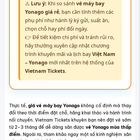
⚠️
Lưu ý:
Khi so sánh
vé máy bay
Yonago giá rẻ
, bạn cần tính thêm các
phụ phí như hành lý ký gửi, suất ăn,
chọn chỗ hay phí đổi ngày.
👉 Để tiết kiệm chi phí và tránh rủi ro,
hãy thường xuyên cập nhật chương
trình khuyến mãi và lịch bay
Việt Nam
– Yonago
mới nhất trên hệ thống của
Vietnam Tickets
.
Thực tế,
giá vé máy bay Yonago
không cố định mà thay
đổi theo thời điểm đặt chỗ, hãng khai thác và hành trình
nối chuyến. Vietnam Tickets khuyên bạn nên đặt vé sớm
từ 2–3 tháng để dễ dàng săn được
vé Yonago mùa thấp
điểm
. Ngoài ra, tham khảo ngay một số kinh nghiệm săn