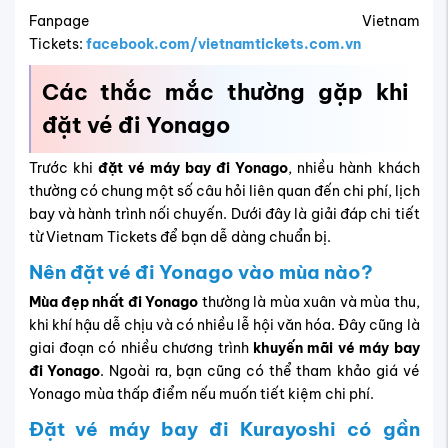
Fanpage Vietnam
Tickets:
facebook.com/vietnamtickets.com.vn
Các thắc mắc thường gặp khi
đặt vé đi Yonago
Trước khi
đặt vé máy bay đi Yonago
, nhiều hành khách
thường có chung một số câu hỏi liên quan đến chi phí, lịch
bay và hành trình nối chuyến. Dưới đây là giải đáp chi tiết
từ Vietnam Tickets để bạn dễ dàng chuẩn bị.
Nên đặt vé đi Yonago vào mùa nào?
Mùa đẹp nhất đi Yonago
thường là mùa xuân và mùa thu,
khi khí hậu dễ chịu và có nhiều lễ hội văn hóa. Đây cũng là
giai đoạn có nhiều chương trình
khuyến mãi vé máy bay
đi Yonago
. Ngoài ra, bạn cũng có thể tham khảo giá vé
Yonago mùa thấp điểm nếu muốn tiết kiệm chi phí.
Đặt vé máy bay đi Kurayoshi có gần