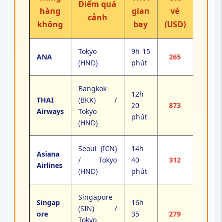
Điểm quá
hàng
gian
vé
cảnh
không
bay
(USD)
Tokyo
9h 15
ANA
265
(HND)
phút
Bangkok
12h
THAI
(BKK) /
20
873
Airways
Tokyo
phút
(HND)
Seoul (ICN)
14h
Asiana
/ Tokyo
40
312
Airlines
(HND)
phút
Singapore
Singap
16h
(SIN) /
ore
35
279
Tokyo