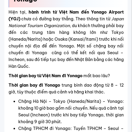
Hiện tại,
hành trình từ Việt Nam đến
Yonago Airport
(YGJ)
chưa có đường bay thẳng. Theo thông tin từ
Japan
National Tourism Organization
, du khách thường phải bay
đến các trung tâm hàng không lớn như Tokyo
(Haneda/Narita) hoặc Osaka (Kansai/Itami) trước khi nối
chuyến nội địa để đến Yonago. Một số chặng bay nối
chuyến đi Yonago cũng có thể kết nối qua Seoul –
Incheon, sau đó tiếp tục bay đến Nhật Bản bằng các hãng
Hàn Quốc.
Thời gian bay từ Việt Nam đi Yonago
mất bao lâu?
Thời gian bay đi Yonago
trung bình dao động từ 8 – 12
giờ, tùy thuộc điểm quá cảnh và hãng khai thác.
Chặng Hà Nội – Tokyo (Haneda/Narita) – Yonago:
khoảng 10 giờ bao gồm nối chuyến. Nếu quá cảnh tại
Seoul (Incheon) trước khi bay tiếp Yonago, thời gian
khoảng 9 giờ 30 phút.
Chặng TPHCM đi Yonago: Tuyến TPHCM – Seoul –