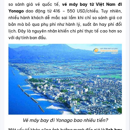
so sánh giá vé quốc tế,
vé máy bay từ Việt Nam đi
Yonago
dao động từ 416 – 550 USD/chiều. Tuy nhiên,
nhiều hành khách dễ mắc sai lầm khi chỉ so sánh giá cơ
bản mà bỏ qua phụ phí như hành lý, suất ăn hay phí đổi
lịch. Đây là nguyên nhân khiến chi phí thực tế cao hơn so
với dự tính ban đầu.
Vé máy bay đi Yonago bao nhiêu tiền?