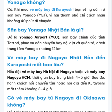
Yonago không?
Có. Khi mua
vé máy bay đi Kurayoshi
bạn sẽ
hạ cánh ở
sân bay Yonago (YGJ), vì hai thành phố chỉ cách nhau
khoảng 40 phút di chuyển.
Sân bay Yonago Nhật Bản là gì?
Đó là
Yonago Airport (YGJ)
, sân bay chính của tỉnh
Tottori, phục vụ các chuyến bay nội địa và quốc tế, cách
trung tâm Yonago khoảng 12 km.
Vé máy bay đi Nagoya Nhật Bản đến
Kurayoshi mất bao lâu?
Nếu đặt
vé máy bay Hà Nội đi Nagoya
hoặc
vé máy bay
Nagoya HCM
, thời gian bay trung bình 4–5 giờ. Sau đó,
hành khách nối chuyến tàu hoặc nội địa đến Kurayoshi
mất thêm khoảng 3–4 giờ.
Có vé máy bay từ Nagoya đi Okinawa
không?