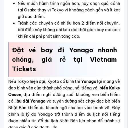
Nếu muốn hành trình ngắn hơn, hãy chọn quá cảnh
tại Osaka thay vì Tokyo vì khoảng cách gần và ít kẹt
giờ cao điểm.
Tránh các chuyến có nhiều hơn 2 điểm nối chuyến,
bởi điều này không chỉ kéo dài thời gian bay mà còn
khiến chi phí phát sinh tăng cao.
Đặt vé bay đi Yonago nhanh
chóng, giá rẻ tại Vietnam
Tickets
Nếu Tokyo hiện đại, Kyoto cổ kính thì
Yonago
lại mang vẻ
đẹp bình yên của thành phố cảng, nổi tiếng với
biển Kaike
Onsen
, địa điểm nghỉ dưỡng suối khoáng ven biển hiếm
có,
lâu đài Yonago
và tuyến đường sắt chạy dọc bờ biển
Nhật Bản khiến du khách ngỡ như lạc vào tranh vẽ. Đây
chính là lý do Yonago trở thành điểm du lịch nổi tiếng
được nhiều tín đồ du lịch Nhật Bản lựa chọn để tránh sự
đông đúc ở các đô thị lớn.