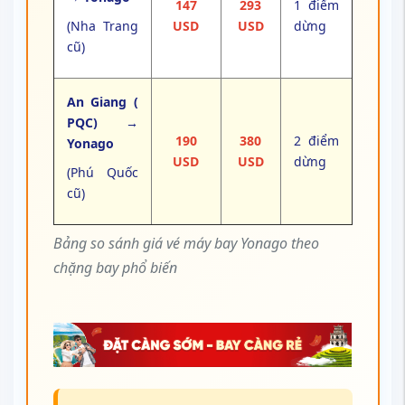
147
293
1 điểm
(Nha Trang
USD
USD
dừng
cũ)
An Giang (
PQC) →
190
380
2 điểm
Yonago
USD
USD
dừng
(Phú Quốc
cũ)
Bảng so sánh giá vé máy bay Yonago theo
chặng bay phổ biến