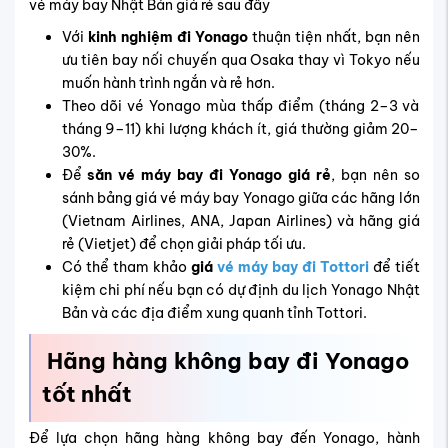
vé máy bay Nhật Bản giá rẻ sau đây
Với
kinh nghiệm đi Yonago
thuận tiện nhất, bạn nên
ưu tiên bay nối chuyến qua Osaka thay vì Tokyo nếu
muốn hành trình ngắn và rẻ hơn.
Theo dõi vé Yonago mùa thấp điểm (tháng 2–3 và
tháng 9–11) khi lượng khách ít, giá thường giảm 20–
30%.
Để
săn vé máy bay đi Yonago giá rẻ
, bạn nên so
sánh bảng giá vé máy bay Yonago giữa các hãng lớn
(Vietnam Airlines, ANA, Japan Airlines) và hãng giá
rẻ (Vietjet) để chọn giải pháp tối ưu.
Có thể tham khảo
giá
vé máy bay đi Tottori
để tiết
kiệm chi phí nếu bạn có dự định du lịch Yonago Nhật
Bản và các địa điểm xung quanh tỉnh Tottori.
Hãng hàng không bay đi Yonago
tốt nhất
Để lựa chọn hãng hàng không bay đến Yonago, hành