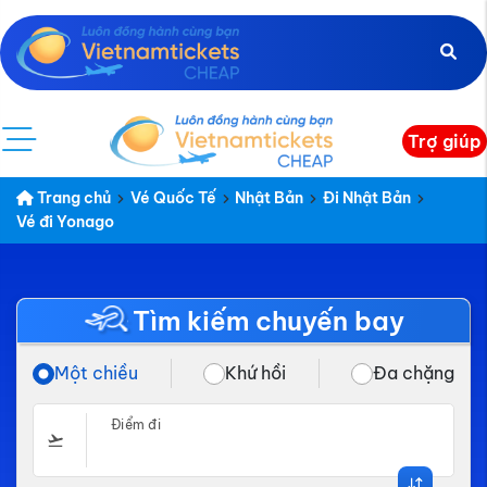
Trợ giúp
Trang chủ
Vé Quốc Tế
Nhật Bản
Đi Nhật Bản
Vé đi Yonago
Tìm kiếm chuyến bay
Một chiều
Khứ hồi
Đa chặng
Điểm đi