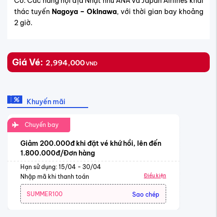
Có. Các hãng nội địa Nhật như ANA và Japan Airlines khai
thác tuyến
Nagoya – Okinawa
, với thời gian bay khoảng
2 giờ.
Giá Vé:
2,994,000
VND
Khuyến mãi
Chuyến bay
Giảm 200.000đ khi đặt vé khứ hồi, lên đến
1.800.000đ/Đơn hàng
Hạn sử dụng: 15/04 - 30/04
Điều kiện
Nhập mã khi thanh toán
SUMMER100
Sao chép