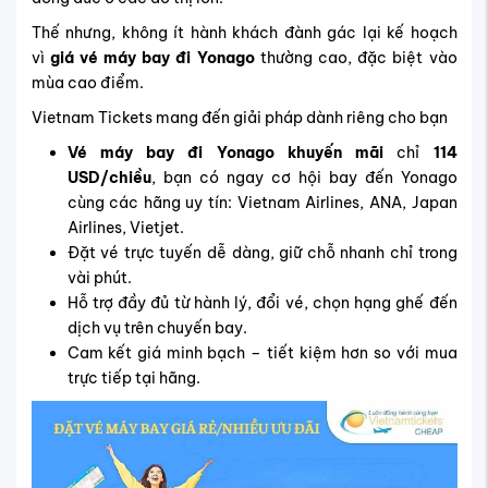
Thế nhưng, không ít hành khách đành gác lại kế hoạch
vì
giá vé máy bay đi Yonago
thường cao, đặc biệt vào
mùa cao điểm.
Vietnam Tickets mang đến giải pháp dành riêng cho bạn
Vé máy bay đi Yonago khuyến mãi
chỉ
114
USD/chiều
, bạn có ngay cơ hội bay đến Yonago
cùng các hãng uy tín:
Vietnam Airlines, ANA, Japan
Airlines, Vietjet
.
Đặt vé trực tuyến dễ dàng, giữ chỗ nhanh chỉ trong
vài phút.
Hỗ trợ đầy đủ từ
hành lý, đổi vé, chọn hạng ghế đến
dịch vụ trên chuyến bay
.
Cam kết giá minh bạch – tiết kiệm hơn so với mua
trực tiếp tại hãng.