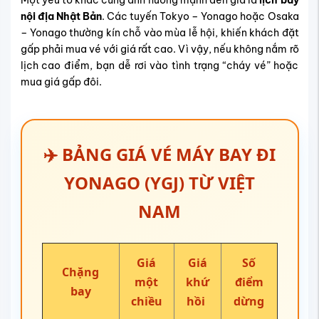
Một yếu tố khác cũng ảnh hưởng mạnh đến giá là
lịch bay
nội địa Nhật Bản
. Các tuyến Tokyo – Yonago hoặc Osaka
– Yonago thường kín chỗ vào mùa lễ hội, khiến khách đặt
gấp phải mua vé với giá rất cao. Vì vậy, nếu không nắm rõ
lịch cao điểm, bạn dễ rơi vào tình trạng “cháy vé” hoặc
mua giá gấp đôi.
✈️ BẢNG GIÁ VÉ MÁY BAY ĐI
YONAGO (YGJ) TỪ VIỆT
NAM
Giá
Giá
Số
Chặng
một
khứ
điểm
bay
chiều
hồi
dừng