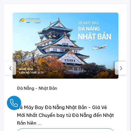
Đà Nẵng - Nhật Bản
Ngay
ãi
Vé Máy Bay Đà Nẵng Nhật Bản - Giá Vé
Mới Nhất Chuyến bay từ Đà Nẵng đến Nhật
Bản hiện ...