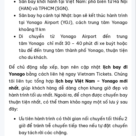
Sân bay khởi hành tại Việt Nam: phổ biến từ Hà Nội
(HAN) và TPHCM (SGN).
Sân bay hạ cánh tại Nhật: bạn sẽ kết thúc hành trình
tại Yonago Airport (
YGJ), cách trung tâm Yonago
khoảng 11 km
Di chuyển từ Yonago Airport đến trung
tâm
Yonago
chỉ mất 30 – 40 phút đi xe buýt hoặc
tàu để đến trung tâm thành phố Yonago, thuận tiện
cho du khách.
Để chủ động sắp xếp, bạn nên cập nhật
lịch bay đi
Yonago
bằng cách liên hệ ngay Vietnam Tickets. Chúng
tôi liên tục tổng hợp
lịch bay Việt Nam – Yonago mới
nhất
, giúp khách hàng dễ dàng chọn khung giờ đẹp và
hành trình tối ưu nhất. Ngoài ra, để chọn được chuyến bay
thuận tiện nhất, có thể tham khảo ngay một số lưu ý sau
đây:
Ưu tiên hành trình có thời gian nối chuyến tối thiểu 2
giờ để tránh trễ chuyến tiếp theo nếu tự đặt chuyến
bay tách rời các chặng.