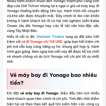
Nhiều hành khách muốn đến Yonago thành phố cảng xinh
đẹp của tỉnh Tottori nhưng lại e ngại vì giá vé máy bay đi
Yonago thường biến động liên tục, hành trình nối chuyến
và khó săn được khuyến mãi. Đây chính là rào cản khiến
không ít hành khách bỏ lỡ cơ hội trải nghiệm biển Kaike
Onsen, lâu đài Yonago hay các lễ hội văn hóa đặc sắc
vùng Tây Nhật Bản.
Hiểu rõ nỗi lo đó,
Vietnam Tickets
tung ưu đãi siêu tiết
kiệm với
vé đi Yonago chỉ 114 USD
, giúp bạn tiết kiệm chi
phí mà vẫn bay cùng hãng uy tín, khung giờ hợp lý, hành
trình gọn gàng. Xem ngay bài viết này để được hỗ trợ chốt
vé nhanh chóng và du lịch Yonago với chi phí tối ưu nhất
nhé.
Vé máy bay đi Yonago bao nhiêu
tiền?
Khi đặt
vé máy bay đi Yonago
, điều đầu tiên mà nhiều
hành khách quan tâm chính là chi phí. Tính đến thời điểm
hiện tại và theo theo kết quả tìm kiếm trên các công cụ