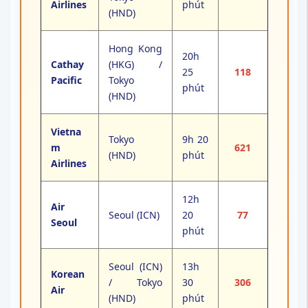
Airlines
phút
(HND)
Hong Kong
20h
Cathay
(HKG) /
25
118
Pacific
Tokyo
phút
(HND)
Vietna
Tokyo
9h 20
m
621
(HND)
phút
Airlines
12h
Air
Seoul (ICN)
20
77
Seoul
phút
Seoul (ICN)
13h
Korean
/ Tokyo
30
306
Air
(HND)
phút