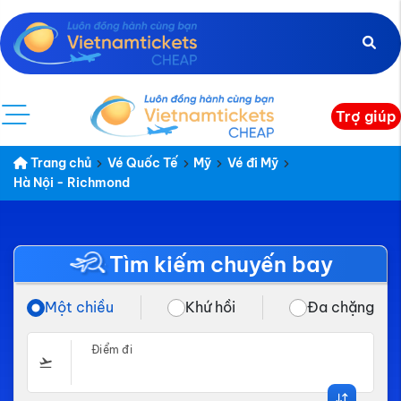
Trợ giúp
Trang chủ
Vé Quốc Tế
Mỹ
Vé đi Mỹ
Hà Nội - Richmond
Tìm kiếm chuyến bay
Một chiều
Khứ hồi
Đa chặng
Điểm đi