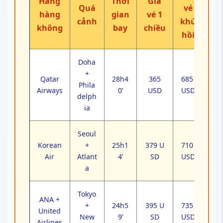
Hãng
Thời
Giá
Quá
vé
hàng
gian
vé 1
cảnh
khứ
không
bay
chiều
hồi
Doha
+
Qatar
28h4
365
685
Phila
Airways
0’
USD
USD
delph
ia
Seoul
Korean
+
25h1
379 U
710
Air
Atlant
4’
SD
USD
a
Tokyo
ANA +
+
24h5
395 U
735
United
New
9’
SD
USD
Airlines