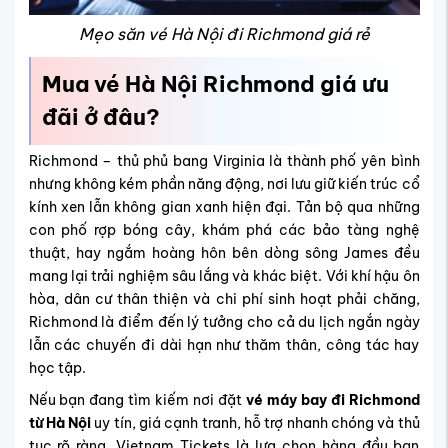
Mẹo săn vé Hà Nội đi Richmond giá rẻ
Mua vé Hà Nội Richmond giá ưu
đãi ở đâu?
Richmond – thủ phủ bang Virginia
là thành phố yên bình
nhưng không kém phần năng động, nơi lưu giữ kiến trúc cổ
kính xen lẫn không gian xanh hiện đại. Tản bộ qua những
con phố rợp bóng cây, khám phá các bảo tàng nghệ
thuật, hay ngắm hoàng hôn bên dòng sông James đều
mang lại trải nghiệm sâu lắng và khác biệt. Với khí hậu ôn
hòa, dân cư thân thiện và chi phí sinh hoạt phải chăng,
Richmond là điểm đến lý tưởng cho cả du lịch ngắn ngày
lẫn các chuyến đi dài hạn như thăm thân, công tác hay
học tập.
Nếu bạn đang tìm kiếm nơi đặt
vé máy bay đi Richmond
từ Hà Nội
uy tín, giá cạnh tranh, hỗ trợ nhanh chóng và thủ
tục rõ ràng, Vietnam Tickets là lựa chọn hàng đầu bạn