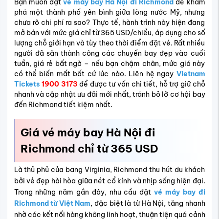
Bạn muốn đặt
vé máy bay Hà Nội đi Richmond
để khám
phá một thành phố yên bình giữa lòng nước Mỹ, nhưng
chưa rõ chi phí ra sao? Thực tế, hành trình này hiện đang
mở bán với mức giá chỉ từ 365 USD/chiều, áp dụng cho số
lượng chỗ giới hạn và tùy theo thời điểm đặt vé. Rất nhiều
người đã săn thành công các chuyến bay đẹp vào cuối
tuần, giá rẻ bất ngờ – nếu bạn chậm chân, mức giá này
có thể biến mất bất cứ lúc nào. Liên hệ ngay
Vietnam
Tickets
1900 3173
để được tư vấn chi tiết, hỗ trợ giữ chỗ
nhanh và cập nhật ưu đãi mới nhất, tránh bỏ lỡ cơ hội bay
đến Richmond tiết kiệm nhất.
Giá vé máy bay Hà Nội đi
Richmond chỉ từ 365 USD
Là thủ phủ của bang Virginia, Richmond thu hút du khách
bởi vẻ đẹp hài hòa giữa nét cổ kính và nhịp sống hiện đại.
Trong những năm gần đây, nhu cầu đặt
vé máy bay đi
Richmond từ Việt Nam
, đặc biệt là từ Hà Nội, tăng nhanh
nhờ các kết nối hàng không linh hoạt, thuận tiện quá cảnh