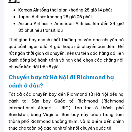
Ví dụ:
Korean Air tổng thời gian khoảng 25 giờ 14 phút
Japan Airlines khoảng 28 giờ 06 phút
Asiana Airlines + American Airlines: lên đến 34 giờ
35 phút nếu transit lâu
Thời gian bay nhanh nhất thường rơi vào các chuyến có
quá cảnh ngắn dưới 4 giờ, hoặc nối chuyến ban đêm. Để
rút ngắn thời gian di chuyển, nên ưu tiên các hãng có liên
danh đồng bộ hành trình và hạn chế chọn các chặng nối
chuyến kéo dài trên 8 giờ.
Chuyến bay từ Hà Nội đi Richmond hạ
cánh ở đâu?
Tất cả các chuyến bay đến Richmond từ Hà Nội đều hạ
cánh tại Sân bay Quốc tế Richmond (Richmond
International Airport – RIC), tọa lạc ở thành phố
Sandston, bang Virginia. Sân bay này cách trung tâm
thành phố Richmond khoảng 11km, và là điểm đến chính
thức cho toàn bộ các hành trình nối chuyến quốc tế.