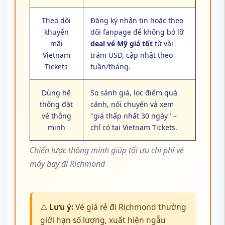
Theo dõi
Đăng ký nhận tin hoặc theo
khuyến
dõi fanpage để không bỏ lỡ
mãi
deal vé Mỹ giá tốt
từ vài
Vietnam
trăm USD, cập nhật theo
Tickets
tuần/tháng.
Dùng hệ
So sánh giá, lọc điểm quá
thống đặt
cảnh, nối chuyến và xem
vé thông
"giá thấp nhất 30 ngày" –
minh
chỉ có tại Vietnam Tickets.
Chiến lược thông minh giúp tối ưu chi phí vé
máy bay đi Richmond
⚠️
Lưu ý:
Vé giá rẻ đi Richmond thường
giới hạn số lượng, xuất hiện ngẫu