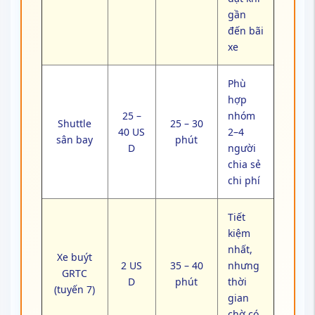
gần
đến bãi
xe
Phù
hợp
25 –
nhóm
Shuttle
25 – 30
40 US
2–4
sân bay
phút
D
người
chia sẻ
chi phí
Tiết
kiệm
nhất,
Xe buýt
2 US
35 – 40
nhưng
GRTC
D
phút
thời
(tuyến 7)
gian
chờ có