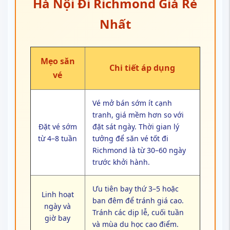
Hà Nội Đi Richmond Giá Rẻ
Nhất
Mẹo săn
Chi tiết áp dụng
vé
Vé mở bán sớm ít cạnh
tranh, giá mềm hơn so với
Đặt vé sớm
đặt sát ngày. Thời gian lý
từ 4–8 tuần
tưởng để săn vé tốt đi
Richmond là từ 30–60 ngày
trước khởi hành.
Ưu tiên bay thứ 3–5 hoặc
Linh hoạt
ban đêm để tránh giá cao.
ngày và
Tránh các dịp lễ, cuối tuần
giờ bay
và mùa du học cao điểm.