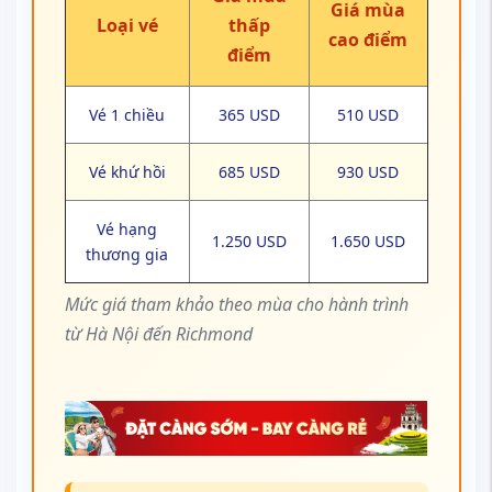
Giá mùa
Loại vé
thấp
cao điểm
điểm
Vé 1 chiều
365 USD
510 USD
Vé khứ hồi
685 USD
930 USD
Vé hạng
1.250 USD
1.650 USD
thương gia
Mức giá tham khảo theo mùa cho hành trình
từ Hà Nội đến Richmond