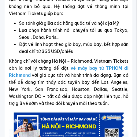
không nên bỏ qua.
Hệ thống đặt vé thông minh tại
Vietnam Tickets giúp bạn:
So sánh giá giữa các hãng quốc tế và nội địa Mỹ
Lựa chọn hành trình nối chuyến tối ưu qua Tokyo,
Seoul, Doha, Paris…
Đặt vé linh hoạt theo giờ bay, mùa bay, kết hợp săn
deal chỉ từ 365 USD/chiều
Không chỉ với chặng Hà Nội – Richmond, Vietnam Tickets
còn là nơi lý tưởng để đặt
vé máy bay từ TPHCM đi
Richmond
với giá cực tốt và hành trình đa dạng. Bạn có
thể dễ dàng tìm thấy các tuyến bay đến Los Angeles,
New York, San Francisco, Houston, Dallas, Seattle,
Washington DC – tất cả đều được cập nhật liên tục, hỗ
trợ giữ vé sớm và theo dõi khuyến mãi theo tuần.