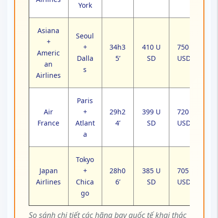
York
Asiana
Seoul
+
+
34h3
410 U
750
Americ
Dalla
5’
SD
USD
an
s
Airlines
Paris
Air
+
29h2
399 U
720
France
Atlant
4’
SD
USD
a
Tokyo
Japan
+
28h0
385 U
705
Airlines
Chica
6’
SD
USD
go
So sánh chi tiết các hãng bay quốc tế khai thác