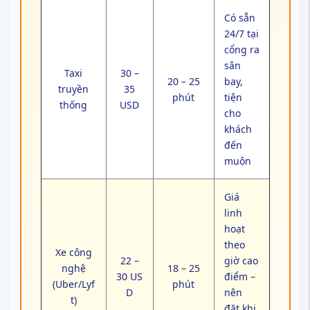
Có sẵn
24/7 tại
cổng ra
sân
Taxi
30 –
20 – 25
bay,
truyền
35
phút
tiện
thống
USD
cho
khách
đến
muộn
Giá
linh
hoạt
theo
Xe công
22 –
giờ cao
nghệ
18 – 25
30 US
điểm –
(Uber/Lyf
phút
D
nên
t)
đặt khi