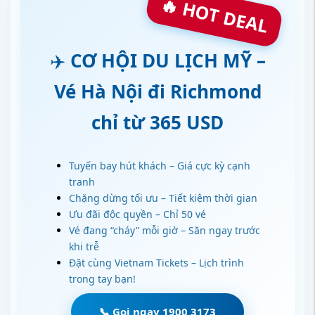
🔥 HOT DEAL
✈️
CƠ HỘI DU LỊCH MỸ –
Vé Hà Nội đi Richmond
chỉ từ 365 USD
Tuyến bay hút khách – Giá cực kỳ cạnh
tranh
Chặng dừng tối ưu – Tiết kiệm thời gian
Ưu đãi độc quyền – Chỉ 50 vé
Vé đang “cháy” mỗi giờ – Săn ngay trước
khi trễ
Đặt cùng Vietnam Tickets – Lịch trình
trong tay bạn!
📞 Gọi ngay 1900 3173