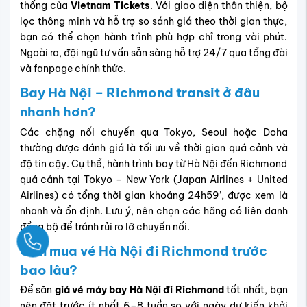
thống của
Vietnam Tickets
. Với giao diện thân thiện, bộ
lọc thông minh và hỗ trợ so sánh giá theo thời gian thực,
bạn có thể chọn hành trình phù hợp chỉ trong vài phút.
Ngoài ra, đội ngũ tư vấn sẵn sàng hỗ trợ 24/7 qua tổng đài
và fanpage chính thức.
Bay Hà Nội – Richmond transit ở đâu
nhanh hơn?
Các chặng nối chuyến qua Tokyo, Seoul hoặc Doha
thường được đánh giá là tối ưu về thời gian quá cảnh và
độ tin cậy. Cụ thể, hành trình bay từ Hà Nội đến Richmond
quá cảnh tại Tokyo – New York (Japan Airlines + United
Airlines) có tổng thời gian khoảng 24h59’, được xem là
nhanh và ổn định. Lưu ý, nên chọn các hãng có liên danh
đồng bộ để tránh rủi ro lỡ chuyến nối.
Ngay
Cần mua vé Hà Nội đi Richmond trước
bao lâu?
Để săn
giá vé máy bay Hà Nội đi Richmond
tốt nhất, bạn
nên đặt trước ít nhất
6–8 tuần so với ngày dự kiến khởi