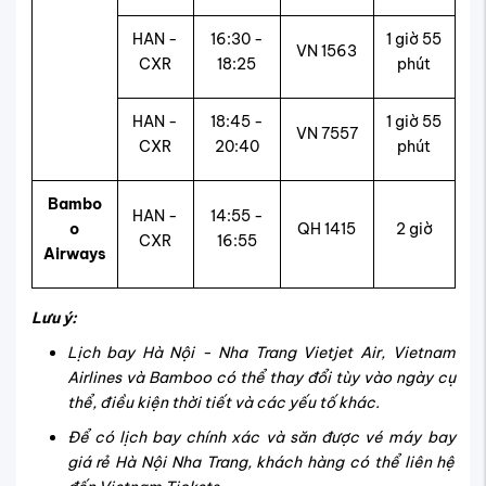
HAN -
16:30 -
1 giờ 55
VN 1563
CXR
18:25
phút
HAN -
18:45 -
1 giờ 55
VN 7557
CXR
20:40
phút
Bambo
HAN -
14:55 -
o
QH 1415
2 giờ
CXR
16:55
Airways
Lưu ý:
Lịch bay Hà Nội - Nha Trang Vietjet Air, Vietnam
Airlines và Bamboo có thể thay đổi tùy vào ngày cụ
thể, điều kiện thời tiết và các yếu tố khác.
Để có lịch bay chính xác và săn được vé máy bay
giá rẻ Hà Nội Nha Trang, khách hàng có thể liên hệ