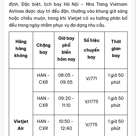
định. Đặc biệt, lịch bay Hà Nội – Nha Trang Vietnam
Airlines được duy trì đều đặn, thường vào khung giờ sáng
hoặc chiều muộn, trong khi Vietjet có xu hướng phân bố
đều trong ngày nhằm phục vụ đa dạng nhu cầu.
Giờ bay
Số hiệu
Hãng
Thời
Chặng
phổ
hàng
gian
chuyến
bay
biến
không
bay
bay
hôm nay
HAN -
08:05 -
1 giờ 50
VJ771
CXR
09:55
phút
HAN -
09:20 -
1 giờ 50
VJ1775
CXR
11:10
phút
Vietjet
HAN -
10:50 -
1 giờ 50
VJ775
Air
CXR
12:40
phút