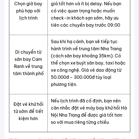
Chọn giờ bay
giá tốt hơn và ít bị delay. Nếu bạn
phù hợp với
có việc quan trọng hoặc muốn
lịch trình
check-in khách sạn sớm, hãy ưu
tiên các chuyến bay trước 09:00
Sau khi hạ cánh, bạn sẽ tiếp tục
hành trình về trung tâm Nha Trang
Di chuyển từ
(cách sân bay khoảng 35km). Có
sân bay Cam
thể chọn xe buýt sân bay, taxi hoặc
Ranh về trung
xe công nghệ. Giá vé dao động từ
tâm thành phố
50.000đ – 300.000đ tùy loại
phương tiện.
Nếu lịch trình đã cố định, bạn nên
Đặt vé khứ hồi
cân nhắc đặt vé máy bay khứ hồi Hà
từ sớm để tiết
Nội Nha Trang để được giá tốt hơn
kiệm hơn
so với mua riêng từng chiều