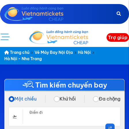
Trợ giúp
Trang chủ
Vé Máy Bay Nội Địa
Hà Nội
Hà Nội - Nha Trang
Tìm kiếm chuyến bay
Một chiều
Khứ hồi
Đa chặng
Điểm đi