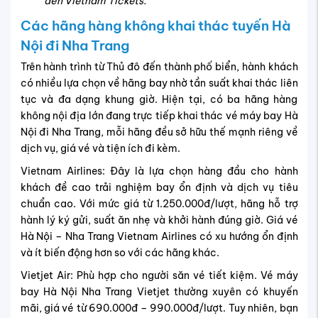
đến Vietnam Tickets.
Các hãng hàng không khai thác tuyến Hà
Nội đi Nha Trang
Trên hành trình từ Thủ đô đến thành phố biển, hành khách
có nhiều lựa chọn về hãng bay nhờ tần suất khai thác liên
tục và đa dạng khung giờ. Hiện tại, có ba hãng hàng
không nội địa lớn đang trực tiếp khai thác vé máy bay Hà
Nội đi Nha Trang, mỗi hãng đều sở hữu thế mạnh riêng về
dịch vụ, giá vé và tiện ích đi kèm.
Vietnam Airlines: Đây là lựa chọn hàng đầu cho hành
khách đề cao trải nghiệm bay ổn định và dịch vụ tiêu
chuẩn cao. Với mức giá từ 1.250.000đ/lượt, hãng hỗ trợ
hành lý ký gửi, suất ăn nhẹ và khởi hành đúng giờ. Giá vé
Hà Nội – Nha Trang Vietnam Airlines có xu hướng ổn định
và ít biến động hơn so với các hãng khác.
Vietjet Air: Phù hợp cho người săn vé tiết kiệm. Vé máy
bay Hà Nội Nha Trang Vietjet thường xuyên có khuyến
mãi, giá vé từ 690.000đ – 990.000đ/lượt. Tuy nhiên, bạn