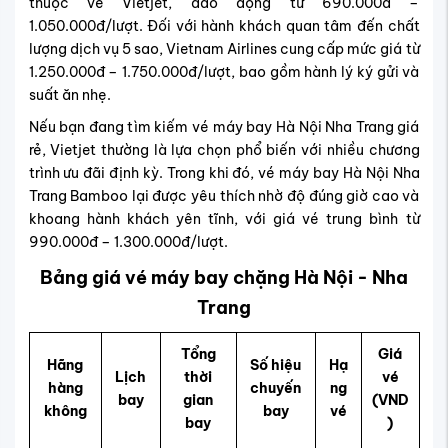
thuộc về Vietjet, dao động từ 690.000đ –
1.050.000đ/lượt. Đối với hành khách quan tâm đến chất
lượng dịch vụ 5 sao, Vietnam Airlines cung cấp mức giá từ
1.250.000đ – 1.750.000đ/lượt, bao gồm hành lý ký gửi và
suất ăn nhẹ.
Nếu bạn đang tìm kiếm vé máy bay Hà Nội Nha Trang giá
rẻ, Vietjet thường là lựa chọn phổ biến với nhiều chương
trình ưu đãi định kỳ. Trong khi đó, vé máy bay Hà Nội Nha
Trang Bamboo lại được yêu thích nhờ độ đúng giờ cao và
khoang hành khách yên tĩnh, với giá vé trung bình từ
990.000đ – 1.300.000đ/lượt.
Bảng giá vé máy bay chặng Hà Nội - Nha
Trang
Tổng
Giá
Hãng
Số hiệu
Hạ
Lịch
thời
vé
hàng
chuyến
ng
bay
gian
(VND
không
bay
vé
bay
)