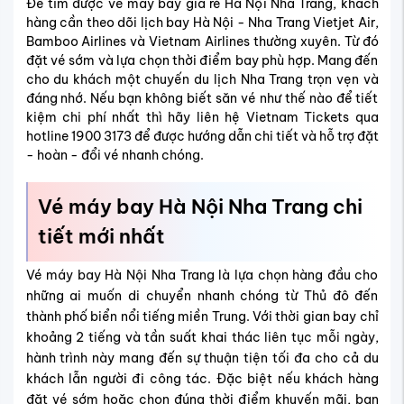
Để tìm được vé máy bay giá rẻ Hà Nội Nha Trang, khách
hàng cần theo dõi lịch bay Hà Nội - Nha Trang Vietjet Air,
Bamboo Airlines và Vietnam Airlines thường xuyên. Từ đó
đặt vé sớm và lựa chọn thời điểm bay phù hợp. Mang đến
cho du khách một chuyến du lịch Nha Trang trọn vẹn và
đáng nhớ. Nếu bạn không biết săn vé như thế nào để tiết
kiệm chi phí nhất thì hãy liên hệ Vietnam Tickets qua
hotline 1900 3173 để được hướng dẫn chi tiết và hỗ trợ đặt
- hoàn - đổi vé nhanh chóng.
Vé máy bay Hà Nội Nha Trang chi
tiết mới nhất
Vé máy bay Hà Nội Nha Trang là lựa chọn hàng đầu cho
những ai muốn di chuyển nhanh chóng từ Thủ đô đến
thành phố biển nổi tiếng miền Trung. Với thời gian bay chỉ
khoảng 2 tiếng và tần suất khai thác liên tục mỗi ngày,
hành trình này mang đến sự thuận tiện tối đa cho cả du
khách lẫn người đi công tác. Đặc biệt nếu khách hàng
đặt vé sớm hoặc chọn đúng thời điểm khuyến mãi, bạn