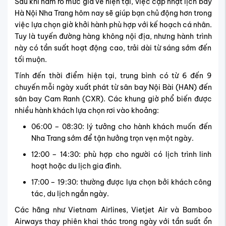
Sau khi nắm rõ mức giá vé hiện tại, việc cập nhật lịch bay
Hà Nội Nha Trang hôm nay sẽ giúp bạn chủ động hơn trong
việc lựa chọn giờ khởi hành phù hợp với kế hoạch cá nhân.
Tuy là tuyến đường hàng không nội địa, nhưng hành trình
này có tần suất hoạt động cao, trải dài từ sáng sớm đến
tối muộn.
Tính đến thời điểm hiện tại, trung bình có từ 6 đến 9
chuyến mỗi ngày xuất phát từ sân bay Nội Bài (HAN) đến
sân bay Cam Ranh (CXR). Các khung giờ phổ biến được
nhiều hành khách lựa chọn rơi vào khoảng:
06:00 – 08:30: lý tưởng cho hành khách muốn đến
Nha Trang sớm để tận hưởng trọn vẹn một ngày.
12:00 – 14:30: phù hợp cho người có lịch trình linh
hoạt hoặc du lịch gia đình.
17:00 – 19:30: thường được lựa chọn bởi khách công
tác, du lịch ngắn ngày.
Các hãng như Vietnam Airlines, Vietjet Air và Bamboo
Airways thay phiên khai thác trong ngày với tần suất ổn