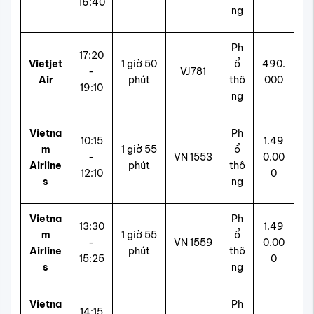
16:40
ng
Ph
17:20
Vietjet
1 giờ 50
ổ
490.
-
VJ781
Air
phút
thô
000
19:10
ng
Vietna
Ph
10:15
1.49
m
1 giờ 55
ổ
-
VN 1553
0.00
Airline
phút
thô
12:10
0
s
ng
Vietna
Ph
13:30
1.49
m
1 giờ 55
ổ
-
VN 1559
0.00
Airline
phút
thô
15:25
0
s
ng
Vietna
Ph
14:15