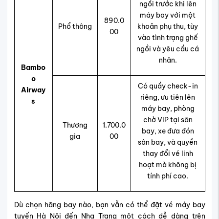
ngồi trước khi lên
máy bay với một
890.0
Phổ thông
khoản phụ thu, tùy
00
vào tình trạng ghế
ngồi và yêu cầu cá
nhân.
Bambo
o
Có quầy check-in
Airway
riêng, ưu tiên lên
s
máy bay, phòng
chờ VIP tại sân
Thương
1.700.0
bay, xe đưa đón
gia
00
sân bay, và quyền
thay đổi vé linh
hoạt mà không bị
tính phí cao.
Dù chọn hãng bay nào, bạn vẫn có thể đặt vé máy bay
tuyến Hà Nội đến Nha Trang một cách dễ dàng trên