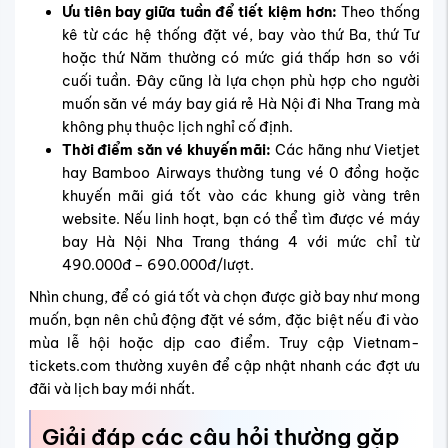
Ưu tiên bay giữa tuần để tiết kiệm hơn:
Theo thống
kê từ các hệ thống đặt vé, bay vào thứ Ba, thứ Tư
hoặc thứ Năm thường có mức giá thấp hơn so với
cuối tuần. Đây cũng là lựa chọn phù hợp cho người
muốn săn vé máy bay giá rẻ Hà Nội đi Nha Trang mà
không phụ thuộc lịch nghỉ cố định.
Thời điểm săn vé khuyến mãi:
Các hãng như Vietjet
hay Bamboo Airways thường tung vé 0 đồng hoặc
khuyến mãi giá tốt vào các khung giờ vàng trên
website. Nếu linh hoạt, bạn có thể tìm được vé máy
bay Hà Nội Nha Trang tháng 4 với mức chỉ từ
490.000đ – 690.000đ/lượt.
Nhìn chung, để có giá tốt và chọn được giờ bay như mong
muốn, bạn nên chủ động đặt vé sớm, đặc biệt nếu đi vào
mùa lễ hội hoặc dịp cao điểm. Truy cập Vietnam-
tickets.com thường xuyên để cập nhật nhanh các đợt ưu
đãi và lịch bay mới nhất.
Giải đáp các câu hỏi thường gặp