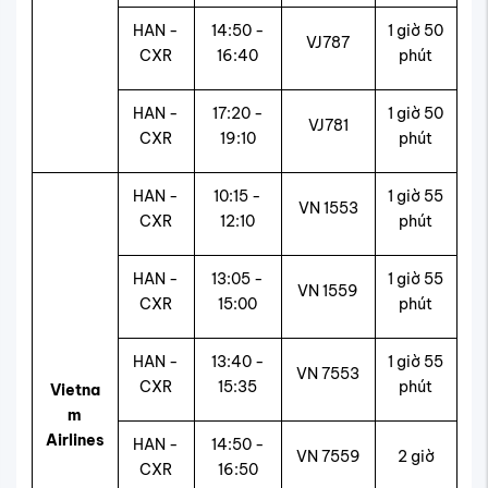
HAN -
14:50 -
1 giờ 50
VJ787
CXR
16:40
phút
HAN -
17:20 -
1 giờ 50
VJ781
CXR
19:10
phút
HAN -
10:15 -
1 giờ 55
VN 1553
CXR
12:10
phút
HAN -
13:05 -
1 giờ 55
VN 1559
CXR
15:00
phút
HAN -
13:40 -
1 giờ 55
VN 7553
CXR
15:35
phút
Vietna
m
Airlines
HAN -
14:50 -
VN 7559
2 giờ
CXR
16:50