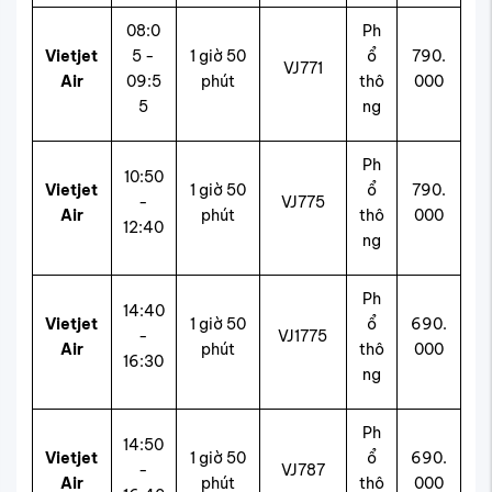
08:0
Ph
Vietjet
5 -
1 giờ 50
ổ
790.
VJ771
Air
09:5
phút
thô
000
5
ng
Ph
10:50
Vietjet
1 giờ 50
ổ
790.
-
VJ775
Air
phút
thô
000
12:40
ng
Ph
14:40
Vietjet
1 giờ 50
ổ
690.
-
VJ1775
Air
phút
thô
000
16:30
ng
Ph
14:50
Vietjet
1 giờ 50
ổ
690.
-
VJ787
Air
phút
thô
000