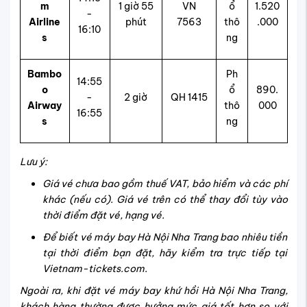
m
1 giờ 55
VN
ổ
1.520
-
Airline
phút
7563
thô
.000
16:10
s
ng
Bambo
Ph
14:55
o
ổ
890.
-
2 giờ
QH 1415
Airway
thô
000
16:55
s
ng
Lưu ý:
Giá vé chưa bao gồm thuế VAT, bảo hiểm và các phí
khác (nếu có). Giá vé trên có thể thay đổi tùy vào
thời điểm đặt vé, hạng vé.
Để biết vé máy bay Hà Nội Nha Trang bao nhiêu tiền
tại thời điểm bạn đặt, hãy kiểm tra trực tiếp tại
Vietnam-tickets.com.
Ngoài ra, khi đặt vé máy bay khứ hồi Hà Nội Nha Trang,
khách hàng thường được hưởng mức giá tốt hơn so với