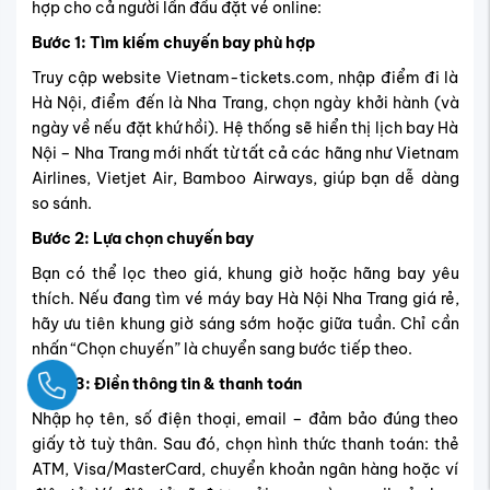
hợp cho cả người lần đầu đặt vé online:
Bước 1: Tìm kiếm chuyến bay phù hợp
Truy cập website Vietnam-tickets.com, nhập điểm đi là
Hà Nội, điểm đến là Nha Trang, chọn ngày khởi hành (và
ngày về nếu đặt khứ hồi). Hệ thống sẽ hiển thị lịch bay Hà
Nội – Nha Trang mới nhất từ tất cả các hãng như Vietnam
Airlines, Vietjet Air, Bamboo Airways, giúp bạn dễ dàng
so sánh.
Bước 2: Lựa chọn chuyến bay
Bạn có thể lọc theo giá, khung giờ hoặc hãng bay yêu
thích. Nếu đang tìm vé máy bay Hà Nội Nha Trang giá rẻ,
hãy ưu tiên khung giờ sáng sớm hoặc giữa tuần. Chỉ cần
nhấn “Chọn chuyến” là chuyển sang bước tiếp theo.
Ngay
Bước 3: Điền thông tin & thanh toán
Nhập họ tên, số điện thoại, email – đảm bảo đúng theo
giấy tờ tuỳ thân. Sau đó, chọn hình thức thanh toán: thẻ
ATM, Visa/MasterCard, chuyển khoản ngân hàng hoặc ví