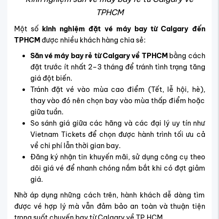
TPHCM
Một số
kinh nghiệm đặt vé máy bay từ Calgary đến
TPHCM
được nhiều khách hàng chia sẻ:
Săn vé máy bay rẻ từ Calgary về TPHCM
bằng cách
đặt trước ít nhất 2–3 tháng để tránh tình trạng tăng
giá đột biến.
Tránh đặt vé vào mùa cao điểm (Tết, lễ hội, hè),
thay vào đó nên chọn bay vào mùa thấp điểm hoặc
giữa tuần.
So sánh giá giữa các hãng và các đại lý uy tín như
Vietnam Tickets để chọn được hành trình tối ưu cả
về chi phí lẫn thời gian bay.
Đăng ký nhận tin khuyến mãi, sử dụng công cụ theo
dõi giá vé để nhanh chóng nắm bắt khi có đợt giảm
giá.
Nhờ áp dụng những cách trên, hành khách dễ dàng tìm
được vé hợp lý mà vẫn đảm bảo an toàn và thuận tiện
trong suốt chuyến bay từ Calgary về TP.HCM.