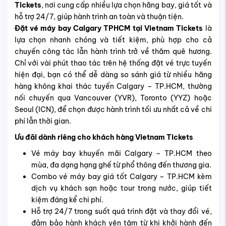
Tickets
, nơi cung cấp nhiều lựa chọn hãng bay, giá tốt và
hỗ trợ 24/7, giúp hành trình an toàn và thuận tiện.
Đặt vé máy bay Calgary TPHCM tại Vietnam Tickets
là
lựa chọn nhanh chóng và tiết kiệm, phù hợp cho cả
chuyến công tác lẫn hành trình trở về thăm quê hương.
Chỉ với vài phút thao tác trên hệ thống đặt vé trực tuyến
hiện đại, bạn có thể dễ dàng so sánh giá từ nhiều hãng
hàng không khai thác tuyến Calgary – TP.HCM, thường
nối chuyến qua Vancouver (YVR), Toronto (YYZ) hoặc
Seoul (ICN), để chọn được hành trình tối ưu nhất cả về chi
phí lẫn thời gian.
Ưu đãi dành riêng cho khách hàng Vietnam Tickets
Vé máy bay khuyến mãi Calgary – TP.HCM theo
mùa, đa dạng hạng ghế từ phổ thông đến thương gia.
Combo vé máy bay giá tốt Calgary – TP.HCM kèm
dịch vụ khách sạn hoặc tour trong nước, giúp tiết
kiệm đáng kể chi phí.
Hỗ trợ 24/7 trong suốt quá trình đặt và thay đổi vé,
đảm bảo hành khách yên tâm từ khi khởi hành đến