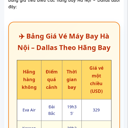
bảng giá tiêu biểu các hãng bay Hà Nội – Dallas dưới
đây:
✈️ Bảng Giá Vé Máy Bay Hà
Nội – Dallas Theo Hãng Bay
Giá vé
Hãng
Điểm
Thời
một
hàng
quá
gian
chiều
không
cảnh
bay
(USD)
Đài
19h3
Eva Air
329
Bắc
5’