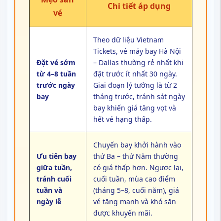
Chi tiết áp dụng
vé
Theo dữ liệu Vietnam
Tickets, vé máy bay Hà Nội
Đặt vé sớm
– Dallas thường rẻ nhất khi
từ 4–8 tuần
đặt trước ít nhất 30 ngày.
trước ngày
Giai đoạn lý tưởng là từ 2
bay
tháng trước, tránh sát ngày
bay khiến giá tăng vọt và
hết vé hạng thấp.
Chuyến bay khởi hành vào
Ưu tiên bay
thứ Ba – thứ Năm thường
giữa tuần,
có giá thấp hơn. Ngược lại,
tránh cuối
cuối tuần, mùa cao điểm
tuần và
(tháng 5–8, cuối năm), giá
ngày lễ
vé tăng mạnh và khó săn
được khuyến mãi.