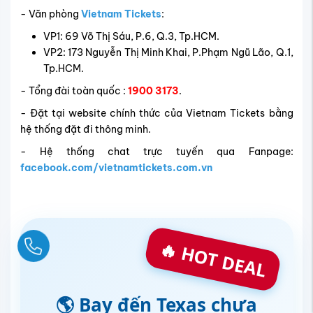
- Văn phòng
Vietnam Tickets
:
VP1: 69 Võ Thị Sáu, P.6, Q.3, Tp.HCM.
VP2: 173 Nguyễn Thị Minh Khai, P.Phạm Ngũ Lão, Q.1,
Tp.HCM.
- Tổng đài toàn quốc :
1900 3173
.
- Đặt tại website chính thức của Vietnam Tickets bằng
hệ thống đặt đi thông minh.
- Hệ thống chat trực tuyến qua Fanpage:
facebook.com/vietnamtickets.com.vn
🔥 HOT DEAL
Ngay
🌎 Bay đến Texas chưa