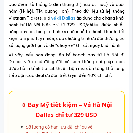
cao điểm từ tháng 5 đến tháng 8 (mùa du học) và cuối
năm (lễ hội, Tết dương lịch). Theo dữ liệu từ hệ thống
Vietnam Tickets, giá
vé đi Dallas
áp dụng cho chặng khởi
hành từ Hà Nội hiện chỉ từ 329 USD/chiều, được nhiều
hãng bay lớn tung ra định kỳ nhằm hỗ trợ hành khách tiết
kiệm chi phí. Tuy nhiên, các chương trình ưu đãi thường có
số lượng giới hạn và dễ “cháy vé” khi sát ngày khởi hành.
Vì vậy, nếu bạn đang lên kế hoạch bay từ Hà Nội đi
Dallas, việc chủ động đặt vé sớm không chỉ giúp chọn
được hành trình transit thuận tiện mà còn tăng khả năng
tiếp cận các deal ưu đãi, tiết kiệm đến 40% chi phí.
✈️
Bay Mỹ tiết kiệm – Vé Hà Nội
Dallas chỉ từ 329 USD
Số lượng có hạn, ưu đãi chỉ 50 vé