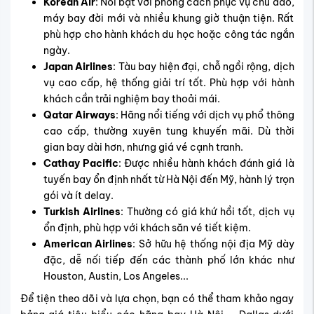
Korean Air
: Nổi bật với phong cách phục vụ chu đáo,
máy bay đời mới và nhiều khung giờ thuận tiện. Rất
phù hợp cho hành khách du học hoặc công tác ngắn
ngày.
Japan Airlines
: Tàu bay hiện đại, chỗ ngồi rộng, dịch
vụ cao cấp, hệ thống giải trí tốt. Phù hợp với hành
khách cần trải nghiệm bay thoải mái.
Qatar Airways
: Hãng nổi tiếng với dịch vụ phổ thông
cao cấp, thường xuyên tung khuyến mãi. Dù thời
gian bay dài hơn, nhưng giá vé cạnh tranh.
Cathay Pacific
: Được nhiều hành khách đánh giá là
tuyến bay ổn định nhất từ Hà Nội đến Mỹ, hành lý trọn
gói và ít delay.
Turkish Airlines
: Thường có
giá khứ hồi tốt
, dịch vụ
ổn định, phù hợp với khách săn vé tiết kiệm.
American Airlines
: Sở hữu hệ thống nội địa Mỹ dày
đặc, dễ nối tiếp đến các thành phố lớn khác như
Houston, Austin, Los Angeles...
Để tiện theo dõi và lựa chọn, bạn có thể tham khảo ngay