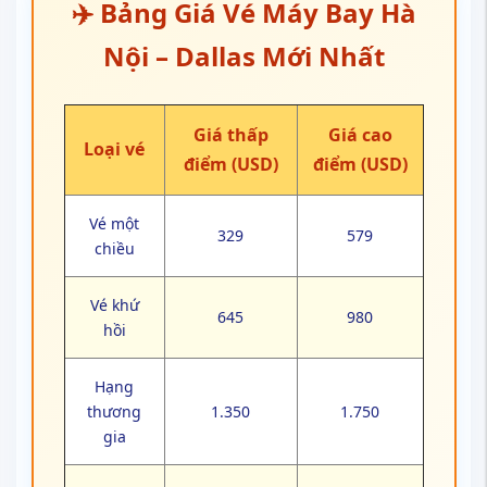
✈️ Bảng Giá Vé Máy Bay Hà
Nội – Dallas Mới Nhất
Giá thấp
Giá cao
Loại vé
điểm (USD)
điểm (USD)
Vé một
329
579
chiều
Vé khứ
645
980
hồi
Hạng
thương
1.350
1.750
gia