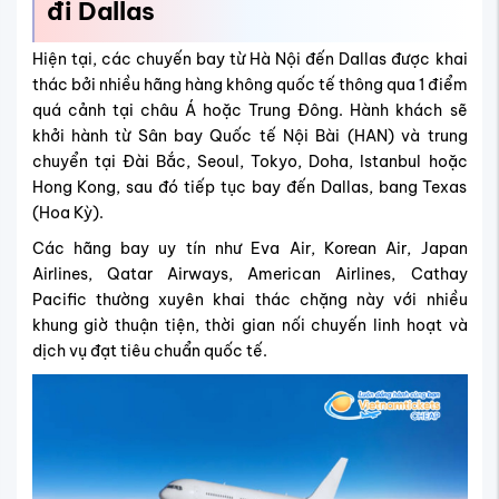
đi Dallas
Hiện tại, các chuyến bay từ Hà Nội đến Dallas được khai
thác bởi nhiều hãng hàng không quốc tế thông qua 1 điểm
quá cảnh tại châu Á hoặc Trung Đông. Hành khách sẽ
khởi hành từ Sân bay Quốc tế Nội Bài (HAN) và trung
chuyển tại Đài Bắc, Seoul, Tokyo, Doha, Istanbul hoặc
Hong Kong, sau đó tiếp tục bay đến Dallas, bang Texas
(Hoa Kỳ).
Các hãng bay uy tín như Eva Air, Korean Air, Japan
Airlines, Qatar Airways, American Airlines, Cathay
Pacific thường xuyên khai thác chặng này với nhiều
khung giờ thuận tiện, thời gian nối chuyến linh hoạt và
dịch vụ đạt tiêu chuẩn quốc tế.