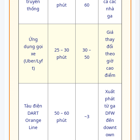
truyền
cả các
phút
60
thống
nhà
ga
Giá
Ứng
thay
dụng gọi
đổi
25 – 30
30 –
xe
theo
phút
50
(Uber/Lyf
giờ
t)
cao
điểm
Xuất
phát
Tàu điện
từ ga
DART
50 – 60
DFW
~3
Orange
phút
đến
Line
downt
own