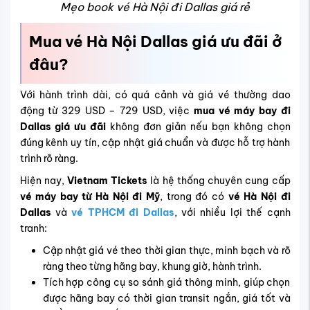
Mẹo book vé Hà Nội đi Dallas giá rẻ
Mua vé Hà Nội Dallas giá ưu đãi ở
đâu?
Với hành trình dài, có quá cảnh và giá vé thường dao
động từ
329 USD – 729 USD
, việc
mua vé máy bay đi
Dallas giá ưu đãi
không đơn giản nếu bạn không chọn
đúng kênh uy tín, cập nhật giá chuẩn và được hỗ trợ hành
trình rõ ràng.
Hiện nay,
Vietnam Tickets
là hệ thống chuyên cung cấp
vé máy bay từ Hà Nội đi Mỹ
, trong đó có
vé
Hà Nội đi
Dallas
và
vé TPHCM đi Dallas
, với nhiều lợi thế cạnh
tranh:
Cập nhật giá vé theo thời gian thực, minh bạch và rõ
ràng theo từng hãng bay, khung giờ, hành trình.
Tích hợp công cụ so sánh giá thông minh, giúp chọn
được hãng bay có thời gian transit ngắn, giá tốt và