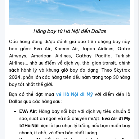
Hãng bay từ Hà Nội đến Dallas
Các hãng đang được đánh giá cao trên chặng bay này
bao gồm: Eva Air, Korean Air, Japan Airlines, Qatar
Airways, American Airlines, Cathay Pacific, Turkish
Airlines... nhờ ưu điểm về dịch vụ, thời gian transit, chính
sách hành lý và khung giờ bay đa dạng. Theo Skytrax
2024, phần lớn các hãng trên đều nằm trong top 30 hãng
bay tốt nhất thế giới.
Bạn có thể
đặt mua
vé Hà Nội đi Mỹ
với điểm đến là
Dallas
qua các hãng sau:
EVA Air
: Hãng bay nổi bật với dịch vụ tiêu chuẩn 5
sao, suất ăn ngon và nối chuyến mượt.
Eva Air đi Mỹ
từ Hà Nội
hiện là lựa chọn lý tưởng nếu bạn muốn bay
nhanh, ít chờ, và đảm bảo chất lượng.