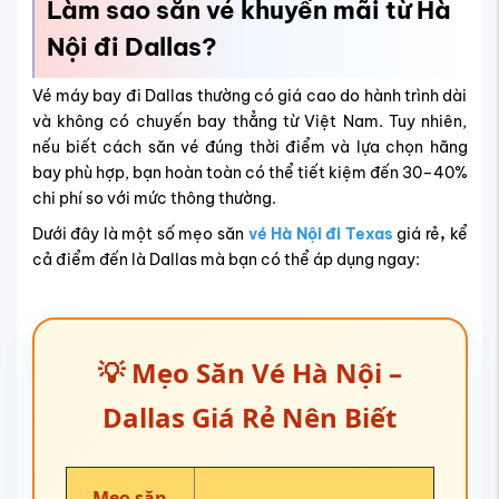
Làm sao săn vé khuyến mãi từ Hà
Nội đi Dallas?
Vé máy bay đi Dallas thường có giá cao do hành trình dài
và không có chuyến bay thẳng từ Việt Nam. Tuy nhiên,
nếu biết cách săn vé đúng thời điểm và lựa chọn hãng
bay phù hợp, bạn hoàn toàn có thể tiết kiệm đến 30–40%
chi phí so với mức thông thường.
Dưới đây là một số
mẹo săn
vé Hà Nội đi Texas
giá rẻ
,
kể
cả điểm đến là Dallas
mà bạn có thể áp dụng ngay:
💡 Mẹo Săn Vé Hà Nội –
Dallas Giá Rẻ Nên Biết
Mẹo săn