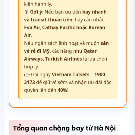
kiện hành lý.
🎯
Gợi ý:
Nếu bạn ưu tiên
bay nhanh
và transit thuận tiện
, hãy cân nhắc
Eva Air, Cathay Pacific hoặc Korean
Air
.
Nếu ngân sách linh hoạt và muốn
săn
vé rẻ đi Mỹ
, các hãng như
Qatar
Airways, Turkish Airlines
là lựa chọn
hợp lý.
👉 Gọi ngay
Vietnam Tickets – 1900
3173
để giữ vé sớm và nhận ưu đãi độc
quyền lên đến
40%
!
Tổng quan chặng bay từ Hà Nội