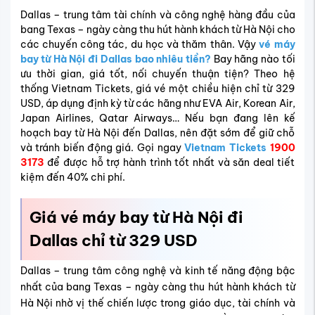
Dallas – trung tâm tài chính và công nghệ hàng đầu của
bang Texas – ngày càng thu hút hành khách từ Hà Nội cho
các chuyến công tác, du học và thăm thân. Vậy
vé máy
bay từ Hà Nội đi Dallas
bao nhiêu tiền?
Bay hãng nào tối
ưu thời gian, giá tốt, nối chuyến thuận tiện? Theo hệ
thống Vietnam Tickets, giá vé một chiều hiện chỉ từ 329
USD, áp dụng định kỳ từ các hãng như EVA Air, Korean Air,
Japan Airlines, Qatar Airways… Nếu bạn đang lên kế
hoạch bay từ Hà Nội đến Dallas, nên đặt sớm để giữ chỗ
và tránh biến động giá. Gọi ngay
Vietnam Tickets
1900
3173
để được hỗ trợ hành trình tốt nhất và săn deal tiết
kiệm đến 40% chi phí.
Giá vé máy bay từ Hà Nội đi
Dallas chỉ từ 329 USD
Dallas – trung tâm công nghệ và kinh tế năng động bậc
nhất của bang Texas – ngày càng thu hút hành khách từ
Hà Nội nhờ vị thế chiến lược trong giáo dục, tài chính và