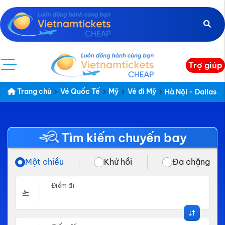
Trợ giúp
Trang chủ
Vé Quốc Tế
Mỹ
Vé đi Mỹ
Hà Nội - Dallas
Tìm kiếm chuyến bay
Một chiều
Khứ hồi
Đa chặng
Điểm đi