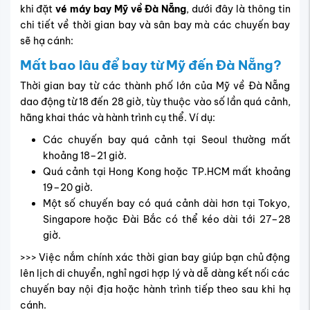
khi đặt
vé máy bay Mỹ về Đà Nẵng
, dưới đây là thông tin
chi tiết về thời gian bay và sân bay mà các chuyến bay
sẽ hạ cánh:
Mất bao lâu để bay từ Mỹ đến Đà Nẵng?
Thời gian bay từ các thành phố lớn của Mỹ về Đà Nẵng
dao động từ 18 đến 28 giờ, tùy thuộc vào số lần quá cảnh,
hãng khai thác và hành trình cụ thể. Ví dụ:
Các chuyến bay quá cảnh tại Seoul thường mất
khoảng 18–21 giờ.
Quá cảnh tại Hong Kong hoặc TP.HCM mất khoảng
19–20 giờ.
Một số chuyến bay có quá cảnh dài hơn tại Tokyo,
Singapore hoặc Đài Bắc có thể kéo dài tới 27–28
giờ.
>>> Việc nắm chính xác thời gian bay giúp bạn chủ động
lên lịch di chuyển, nghỉ ngơi hợp lý và dễ dàng kết nối các
chuyến bay nội địa hoặc hành trình tiếp theo sau khi hạ
cánh.