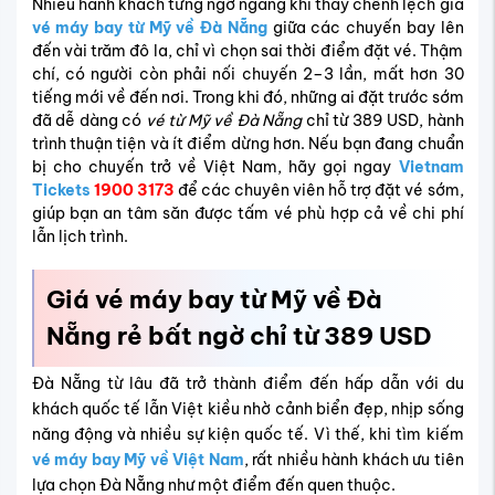
Nhiều hành khách từng ngỡ ngàng khi thấy chênh lệch giá
vé máy bay từ Mỹ về Đà Nẵng
giữa các chuyến bay lên
đến vài trăm đô la, chỉ vì chọn sai thời điểm đặt vé. Thậm
chí, có người còn phải nối chuyến 2–3 lần, mất hơn 30
tiếng mới về đến nơi. Trong khi đó, những ai đặt trước sớm
đã dễ dàng có
vé từ Mỹ về Đà Nẵng
chỉ từ 389 USD, hành
trình thuận tiện và ít điểm dừng hơn. Nếu bạn đang chuẩn
bị cho chuyến trở về Việt Nam, hãy gọi ngay
Vietnam
Tickets
1900 3173
để các chuyên viên hỗ trợ đặt vé sớm,
giúp bạn an tâm săn được tấm vé phù hợp cả về chi phí
lẫn lịch trình.
Giá vé máy bay từ Mỹ về Đà
Nẵng rẻ bất ngờ chỉ từ 389 USD
Đà Nẵng từ lâu đã trở thành điểm đến hấp dẫn với du
khách quốc tế lẫn Việt kiều nhờ cảnh biển đẹp, nhịp sống
năng động và nhiều sự kiện quốc tế. Vì thế, khi tìm kiếm
vé máy bay Mỹ về Việt Nam
, rất nhiều hành khách ưu tiên
lựa chọn Đà Nẵng như một điểm đến quen thuộc.