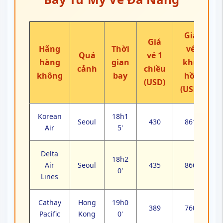
Giá
Giá
Hãng
Thời
vé
Quá
vé 1
hàng
gian
khứ
cảnh
chiều
không
bay
hồi
(USD)
(USD)
Korean
18h1
Seoul
430
861
Air
5'
Delta
18h2
Air
Seoul
435
866
0'
Lines
Cathay
Hong
19h0
389
760
Pacific
Kong
0'