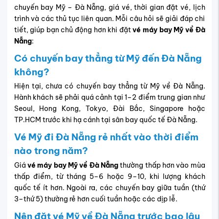
chuyến bay Mỹ – Đà Nẵng
, giá vé, thời gian đặt vé, lịch
trình và các thủ tục liên quan. Mỗi câu hỏi sẽ giải đáp chi
tiết, giúp bạn chủ động hơn khi đặt
vé máy bay Mỹ về Đà
Nẵng
:
Có chuyến bay thẳng từ Mỹ đến Đà Nẵng
không?
Hiện tại, chưa có chuyến bay thẳng từ Mỹ về Đà Nẵng.
Hành khách sẽ phải quá cảnh tại 1–2 điểm trung gian như
Seoul, Hong Kong, Tokyo, Đài Bắc, Singapore hoặc
TP.HCM trước khi hạ cánh tại sân bay quốc tế Đà Nẵng.
Vé Mỹ đi Đà Nẵng rẻ nhất vào thời điểm
nào trong năm?
Giá
vé máy bay Mỹ về Đà Nẵng
thường thấp hơn vào mùa
thấp điểm, từ tháng 5–6 hoặc 9–10, khi lượng khách
quốc tế ít hơn. Ngoài ra, các chuyến bay giữa tuần (thứ
3–thứ 5) thường rẻ hơn cuối tuần hoặc các dịp lễ.
Nên đặt vé Mỹ về Đà Nẵng trước bao lâu