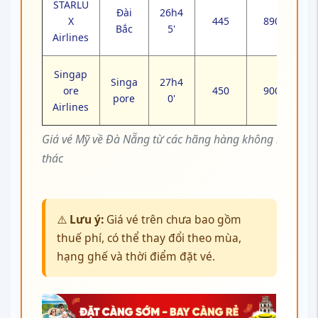
STARLU
Đài
26h4
X
445
890
Bắc
5'
Airlines
Singap
Singa
27h4
ore
450
900
pore
0'
Airlines
Giá vé Mỹ về Đà Nẵng từ các hãng hàng không khai
thác
⚠️
Lưu ý:
Giá vé trên chưa bao gồm
thuế phí, có thể thay đổi theo mùa,
hạng ghế và thời điểm đặt vé.