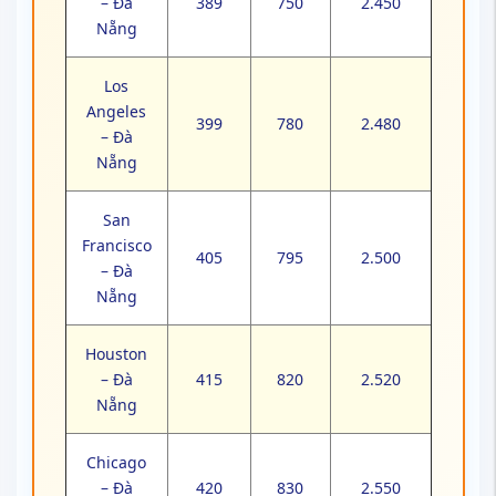
– Đà
389
750
2.450
Nẵng
Los
Angeles
399
780
2.480
– Đà
Nẵng
San
Francisco
405
795
2.500
– Đà
Nẵng
Houston
– Đà
415
820
2.520
Nẵng
Chicago
– Đà
420
830
2.550