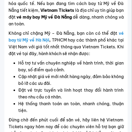
hóa quốc tế. Nếu bạn đang tìm cách bay từ Mỹ về Đà
Nẵng tiết kiệm,
Vietnam Tickets
là địa chỉ uy tín giúp bạn
đặt
vé máy bay Mỹ về Đà Nẵng
dễ dàng, nhanh chóng và
an toàn.
Không chỉ chặng Mỹ – Đà Nẵng, bạn còn có thể đặt
vé
bay từ Mỹ về Hà Nội
,
TPHCM hay các thành phố khác tại
Việt Nam với giá tốt nhất thông qua Vietnam Tickets. Khi
đặt vé tại đây, hành khách sẽ nhận được:
Hỗ trợ tư vấn chuyên nghiệp về hành trình, thời gian
bay, số điểm quá cảnh.
Cập nhật giá vé mới nhất hàng ngày, đảm bảo không
bỏ lỡ các ưu đãi.
Đặt vé trực tuyến và linh hoạt thay đổi hành trình
theo nhu cầu cá nhân.
Hệ thống thanh toán an toàn, nhanh chóng, thuận
tiện.
Đừng chờ đến phút cuối để săn vé, hãy liên hệ Vietnam
Tickets ngay hôm nay để các chuyên viên hỗ trợ bạn giữ