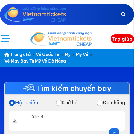
Trợ giúp
Trang chủ
Vé Quốc Tế
Mỹ
Mỹ Về
Vé Máy Bay Từ Mỹ Về Đà Nẵng
Tìm kiếm chuyến bay
Một chiều
Khứ hồi
Đa chặng
Điểm đi