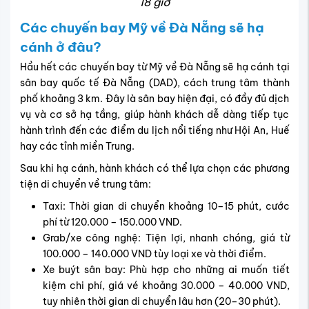
18 giờ
Các chuyến bay Mỹ về Đà Nẵng sẽ hạ
cánh ở đâu?
Hầu hết các chuyến bay từ Mỹ về Đà Nẵng sẽ hạ cánh tại
sân bay quốc tế Đà Nẵng (DAD), cách trung tâm thành
phố khoảng 3 km. Đây là sân bay hiện đại, có đầy đủ dịch
vụ và cơ sở hạ tầng, giúp hành khách dễ dàng tiếp tục
hành trình đến các điểm du lịch nổi tiếng như Hội An, Huế
hay các tỉnh miền Trung.
Sau khi hạ cánh, hành khách có thể lựa chọn các phương
tiện di chuyển về trung tâm:
Taxi: Thời gian di chuyển khoảng 10–15 phút, cước
phí từ 120.000 – 150.000 VND.
Grab/xe công nghệ: Tiện lợi, nhanh chóng, giá từ
100.000 – 140.000 VND tùy loại xe và thời điểm.
Xe buýt sân bay: Phù hợp cho những ai muốn tiết
kiệm chi phí, giá vé khoảng 30.000 – 40.000 VND,
tuy nhiên thời gian di chuyển lâu hơn (20–30 phút).