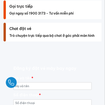
Gọi trực tiếp
Gọi ngay số 1900 3173 - Tư vấn miễn phí
Chat đặt vé
Trò chuyện trực tiếp qua bộ chat ở góc phải màn hình
Đăng ký đặt vé máy bay ngay
Họ và tên
*
Ngay
Số điện thoại
*