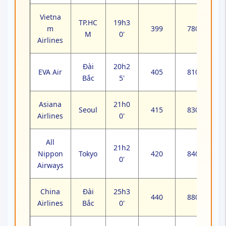
Vietna
TP.HC
19h3
m
399
780
M
0'
Airlines
Đài
20h2
EVA Air
405
810
Bắc
5'
Asiana
21h0
Seoul
415
830
Airlines
0'
All
21h2
Nippon
Tokyo
420
840
0'
Airways
China
Đài
25h3
440
880
Airlines
Bắc
0'