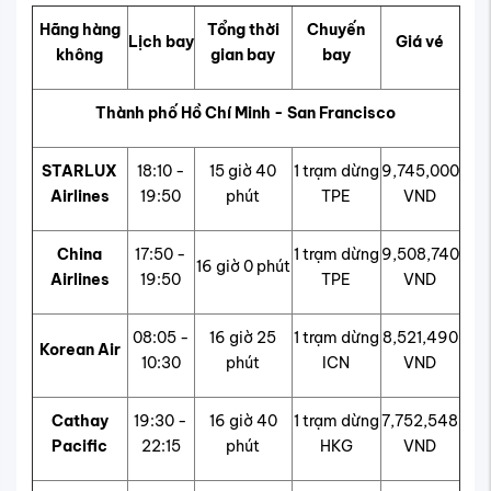
Hãng hàng
Tổng thời
Chuyến
Lịch bay
Giá vé
không
gian bay
bay
Thành phố Hồ Chí Minh - San Francisco
STARLUX
18:10 -
15 giờ 40
1 trạm dừng
9,745,000
Airlines
19:50
phút
TPE
VND
China
17:50 -
1 trạm dừng
9,508,740
16 giờ 0 phút
Airlines
19:50
TPE
VND
08:05 -
16 giờ 25
1 trạm dừng
8,521,490
Korean Air
10:30
phút
ICN
VND
Cathay
19:30 -
16 giờ 40
1 trạm dừng
7,752,548
Pacific
22:15
phút
HKG
VND