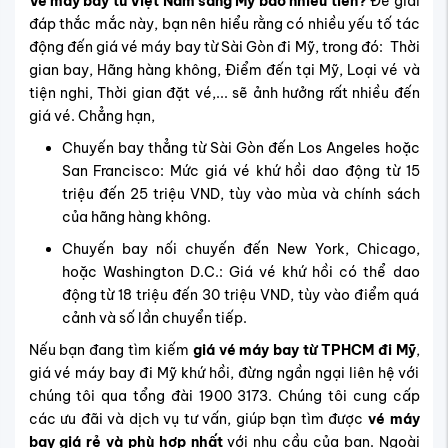
Vé máy bay từ Việt Nam sang Mỹ bao nhiêu tiền?
Để giải
đáp thắc mắc này, bạn nên hiểu rằng có nhiều yếu tố tác
động đến giá vé máy bay từ Sài Gòn đi Mỹ, trong đó: Thời
gian bay, Hãng hàng không, Điểm đến tại Mỹ, Loại vé và
tiện nghi, Thời gian đặt vé,... sẽ ảnh hưởng rất nhiều đến
giá vé. Chẳng hạn,
Chuyến bay thẳng từ Sài Gòn đến Los Angeles hoặc
San Francisco: Mức giá vé khứ hồi dao động từ 15
triệu đến 25 triệu VND, tùy vào mùa và chính sách
của hãng hàng không.
Chuyến bay nối chuyến đến New York, Chicago,
hoặc Washington D.C.: Giá vé khứ hồi có thể dao
động từ 18 triệu đến 30 triệu VND, tùy vào điểm quá
cảnh và số lần chuyển tiếp.
Nếu bạn đang tìm kiếm
giá vé máy bay từ TPHCM đi Mỹ
,
giá vé máy bay đi Mỹ khứ hồi, đừng ngần ngại liên hệ với
chúng tôi qua tổng đài 1900 3173. Chúng tôi cung cấp
các ưu đãi và dịch vụ tư vấn, giúp bạn tìm được
vé máy
bay giá rẻ và phù hợp nhất
với nhu cầu của bạn. Ngoài