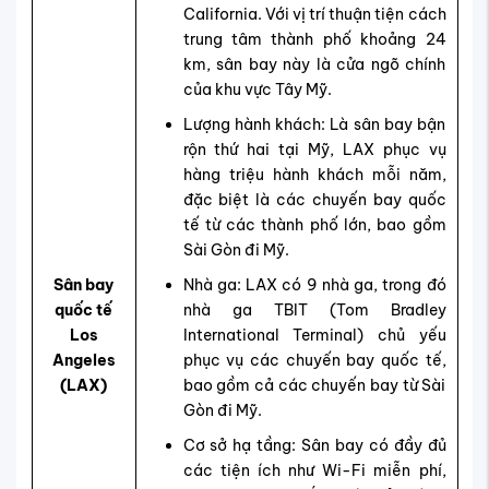
California. Với vị trí thuận tiện cách
trung tâm thành phố khoảng 24
km, sân bay này là cửa ngõ chính
của khu vực Tây Mỹ.
Lượng hành khách: Là sân bay bận
rộn thứ hai tại Mỹ, LAX phục vụ
hàng triệu hành khách mỗi năm,
đặc biệt là các chuyến bay quốc
tế từ các thành phố lớn, bao gồm
Sài Gòn đi Mỹ.
Sân bay
Nhà ga: LAX có 9 nhà ga, trong đó
quốc tế
nhà ga TBIT (Tom Bradley
Los
International Terminal) chủ yếu
Angeles
phục vụ các chuyến bay quốc tế,
(LAX)
bao gồm cả các chuyến bay từ Sài
Gòn đi Mỹ.
Cơ sở hạ tầng: Sân bay có đầy đủ
các tiện ích như Wi-Fi miễn phí,