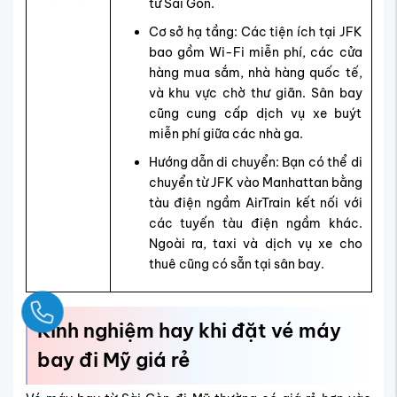
từ Sài Gòn.
Cơ sở hạ tầng: Các tiện ích tại JFK
bao gồm Wi-Fi miễn phí, các cửa
hàng mua sắm, nhà hàng quốc tế,
và khu vực chờ thư giãn. Sân bay
cũng cung cấp dịch vụ xe buýt
miễn phí giữa các nhà ga.
Hướng dẫn di chuyển: Bạn có thể di
chuyển từ JFK vào Manhattan bằng
tàu điện ngầm AirTrain kết nối với
các tuyến tàu điện ngầm khác.
Ngoài ra, taxi và dịch vụ xe cho
thuê cũng có sẵn tại sân bay.
Ngay
Kinh nghiệm hay khi đặt vé máy
bay đi Mỹ giá rẻ