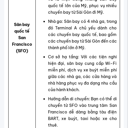
quốc tế lớn của Mỹ, phục vụ nhiều
chuyến bay từ Sài Gòn đi Mỹ.
Nhà ga: Sân bay có 4 nhà ga, trong
Sân bay
đó Terminal A chủ yếu dành cho
quốc tế
các chuyến bay quốc tế, bao gồm
San
các chuyến bay từ Sài Gòn đến các
Francisco
thành phố lớn ở Mỹ.
(SFO)
Cơ sở hạ tầng: Với các tiện nghi
hiện đại, sân bay cung cấp Wi-Fi
miễn phí, dịch vụ xe buýt miễn phí
giữa các nhà ga, các cửa hàng và
nhà hàng phục vụ đa dạng nhu cầu
của hành khách.
Hướng dẫn di chuyển: Bạn có thể di
chuyển từ SFO vào trung tâm San
Francisco dễ dàng bằng tàu điện
BART, xe buýt, taxi hoặc xe cho
thuê.