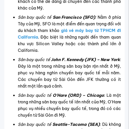
khách có thể dễ dàng di chuyển đến các thành phố
khác của Mỹ.
Sân bay quốc tế
San Francisco (SFO)
:
Nằm ở phía
Tây của Mỹ, SFO là một điểm đến quan trọng đối với
du khách tham khảo
giá vé máy bay từ TPHCM đi
California
. Đặc biệt là những người đến tham quan
khu vực Silicon Valley hoặc các thành phố lớn ở
California.
Sân bay quốc tế
John F. Kennedy (JFK
)
– New York
:
Đây là một trong những sân bay bận rộn nhất ở Mỹ,
phục vụ hàng nghìn chuyến bay quốc tế mỗi năm.
Các chuyến bay từ Sài Gòn đến JFK thường có ít
nhất một lần quá cảnh.
Sân bay quốc tế
O'Hare (ORD)
– Chicago
: Là một
trong những sân bay quốc tế lớn nhất của Mỹ, O'Hare
phục vụ nhiều chuyến bay quốc tế, trong đó có các
chuyến từ Sài Gòn đi Mỹ.
Sân bay quốc tế
Seattle-Tacoma (SEA)
:
Dù không