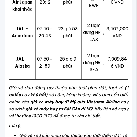
Air Japan
20:12
phút
0 VND
EWR
khai thác
2 trạm
JAL -
07:50 -
23 giờ 53
8,502,000
dừng NRT,
American
20:43
phút
VND
LAX
2 trạm
JAL -
07:50 -
25 giờ 9
7,009,84
dừng NRT,
Alaska
21:59
phút
6 VND
SEA
Giá vé dao động tùy thuộc vào thời gian đặt, loại vé (
1
chiều
hay
khứ hồi
) và hãng hàng không. Nếu bạn cần biết
chính xác
giá vé máy bay đi Mỹ của Vietnam Airline
hay
so sánh
giá vé máy bay từ Sài Gòn đi Mỹ
, hãy liên hệ ngay
với hotline 1900 3173 để được tư vấn chi tiết.
Lưu ý:
Giá vé sẽ khác nhau phụ thuộc vào thời điểm đặt vé,