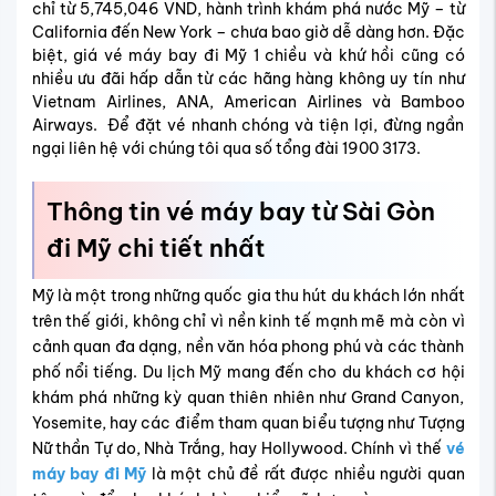
chỉ từ 5,745,046 VND, hành trình khám phá nước Mỹ – từ
California đến New York – chưa bao giờ dễ dàng hơn. Đặc
biệt, giá vé máy bay đi Mỹ 1 chiều và khứ hồi cũng có
nhiều ưu đãi hấp dẫn từ các hãng hàng không uy tín như
Vietnam Airlines, ANA, American Airlines và Bamboo
Airways. Để đặt vé nhanh chóng và tiện lợi, đừng ngần
ngại liên hệ với chúng tôi qua số tổng đài 1900 3173.
Thông tin vé máy bay từ Sài Gòn
đi Mỹ chi tiết nhất
Mỹ là một trong những quốc gia thu hút du khách lớn nhất
trên thế giới, không chỉ vì nền kinh tế mạnh mẽ mà còn vì
cảnh quan đa dạng, nền văn hóa phong phú và các thành
phố nổi tiếng. Du lịch Mỹ mang đến cho du khách cơ hội
khám phá những kỳ quan thiên nhiên như Grand Canyon,
Yosemite, hay các điểm tham quan biểu tượng như Tượng
Nữ thần Tự do, Nhà Trắng, hay Hollywood. Chính vì thế
vé
máy bay đi Mỹ
là một chủ đề rất được nhiều người quan