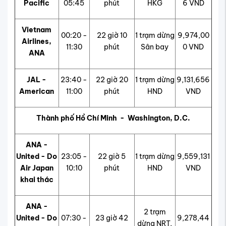
Pacific
05:45
phút
HKG
6 VND
Vietnam
00:20 -
22 giờ 10
1 trạm dừng
9,974,00
Airlines,
11:30
phút
Sân bay
0 VND
ANA
JAL -
23:40 -
22 giờ 20
1 trạm dừng
9,131,656
American
11:00
phút
HND
VND
Thành phố Hồ Chí Minh - Washington, D.C.
ANA -
United - Do
23:05 -
22 giờ 5
1 trạm dừng
9,559,131
Air Japan
10:10
phút
HND
VND
khai thác
ANA -
2 trạm
United - Do
07:30 -
23 giờ 42
9,278,44
dừng NRT,