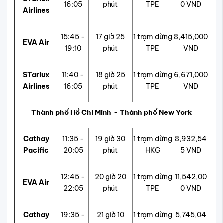
16:05
phút
TPE
0 VND
Airlines
15:45 -
17 giờ 25
1 trạm dừng
8,415,000
EVA Air
19:10
phút
TPE
VND
STarlux
11:40 -
18 giờ 25
1 trạm dừng
6,671,000
Airlines
16:05
phút
TPE
VND
Thành phố Hồ Chí Minh - Thành phố New York
Cathay
11:35 -
19 giờ 30
1 trạm dừng
8,932,54
Pacific
20:05
phút
HKG
5 VND
12:45 -
20 giờ 20
1 trạm dừng
11,542,00
EVA Air
22:05
phút
TPE
0 VND
Cathay
19:35 -
21 giờ 10
1 trạm dừng
5,745,04