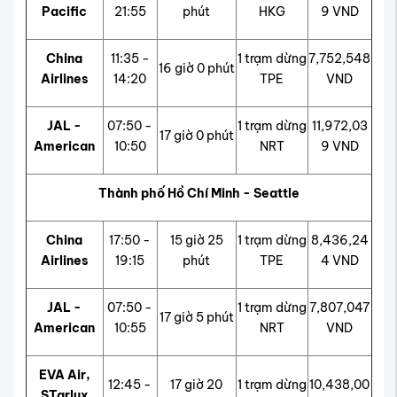
Pacific
21:55
phút
HKG
9 VND
China
11:35 -
1 trạm dừng
7,752,548
16 giờ 0 phút
Airlines
14:20
TPE
VND
JAL -
07:50 -
1 trạm dừng
11,972,03
17 giờ 0 phút
American
10:50
NRT
9 VND
Thành phố Hồ Chí Minh - Seattle
China
17:50 -
15 giờ 25
1 trạm dừng
8,436,24
Airlines
19:15
phút
TPE
4 VND
JAL -
07:50 -
1 trạm dừng
7,807,047
17 giờ 5 phút
American
10:55
NRT
VND
EVA Air,
12:45 -
17 giờ 20
1 trạm dừng
10,438,00
STarlux