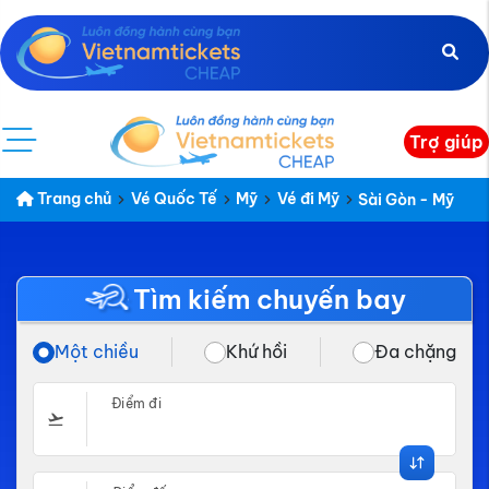
Trợ giúp
Trang chủ
Vé Quốc Tế
Mỹ
Vé đi Mỹ
Sài Gòn - Mỹ
Tìm kiếm chuyến bay
Một chiều
Khứ hồi
Đa chặng
Điểm đi