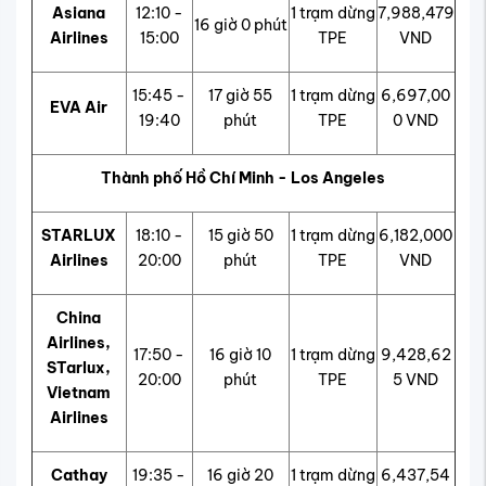
Asiana
12:10 -
1 trạm dừng
7,988,479
16 giờ 0 phút
Airlines
15:00
TPE
VND
15:45 -
17 giờ 55
1 trạm dừng
6,697,00
EVA Air
19:40
phút
TPE
0 VND
Thành phố Hồ Chí Minh - Los Angeles
STARLUX
18:10 -
15 giờ 50
1 trạm dừng
6,182,000
Airlines
20:00
phút
TPE
VND
China
Airlines,
17:50 -
16 giờ 10
1 trạm dừng
9,428,62
STarlux,
20:00
phút
TPE
5 VND
Vietnam
Airlines
Cathay
19:35 -
16 giờ 20
1 trạm dừng
6,437,54