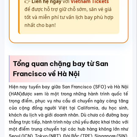
👉
Liên hệ ngay
với
Vietnam Tickets
để được hỗ trợ giữ chỗ sớm, săn vé giá
tốt và miễn phí tư vấn lịch bay phù hợp
nhất cho bạn!
Tổng quan chặng bay từ San
Francisco về Hà Nội
Hiện nay tuyến bay giữa San Francisco (SFO) và Hà Nội
(HAN)được xem là một trong những hành trình quốc tế
trọng điểm, phục vụ nhu cầu di chuyển ngày càng tăng
của cộng đồng người Việt tại California, du học sinh,
khách du lịch và giới doanh nhân. Dù chưa có đường bay
thẳng trực tiếp, hành trình này chủ yếu được khai thác với
một điểm trung chuyển tại các hub hàng không lớn như
Seoul (ICN), Tokyo (NRT), Đài Bắc (TPE), Singapore (SIN),