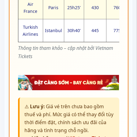
Air
Paris
25h25’
430
760
France
Turkish
Istanbul
30h40’
445
775
Airlines
Thông tin tham khảo – cập nhật bởi Vietnam
Tickets
⚠️
Lưu ý:
Giá vé trên chưa bao gồm
thuế và phí. Mức giá có thể thay đổi tùy
thời điểm đặt, chính sách ưu đãi của
hãng và tình trạng chỗ ngồi.