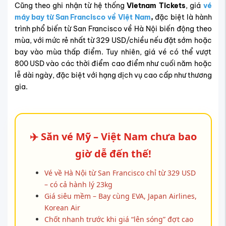
Cũng theo ghi nhận từ hệ thống
Vietnam Tickets
, giá
vé
máy bay từ San Francisco về Việt Nam
,
đặc biệt là hành
trình phổ biến từ San Francisco về Hà Nội
biến động theo
mùa, với mức rẻ nhất từ 329 USD/chiều nếu đặt sớm hoặc
bay vào mùa thấp điểm. Tuy nhiên, giá vé có thể vượt
800 USD vào các thời điểm cao điểm như cuối năm hoặc
lễ dài ngày, đặc biệt với hạng dịch vụ cao cấp như thương
gia.
✈️
Săn vé Mỹ – Việt Nam chưa bao
giờ dễ đến thế!
Vé về Hà Nội từ San Francisco chỉ từ 329 USD
– có cả hành lý 23kg
Giá siêu mềm – Bay cùng EVA, Japan Airlines,
Korean Air
Chốt nhanh trước khi giá “lên sóng” đợt cao