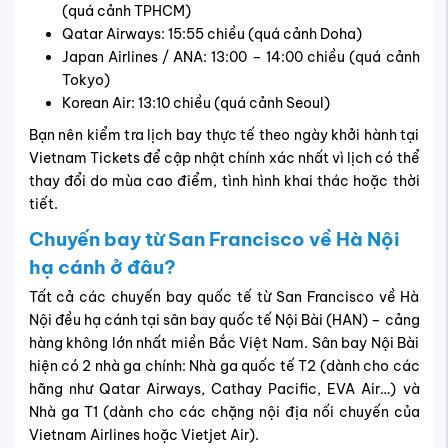
(quá cảnh TPHCM)
Qatar Airways: 15:55 chiều (quá cảnh Doha)
Japan Airlines / ANA: 13:00 – 14:00 chiều (quá cảnh
Tokyo)
Korean Air: 13:10 chiều (quá cảnh Seoul)
Bạn nên kiểm tra lịch bay thực tế theo ngày khởi hành tại
Vietnam Tickets để cập nhật chính xác nhất vì lịch có thể
thay đổi do mùa cao điểm, tình hình khai thác hoặc thời
tiết.
Chuyến bay từ San Francisco về Hà Nội
hạ cánh ở đâu?
Tất cả các chuyến bay quốc tế từ San Francisco về Hà
Nội đều hạ cánh tại sân bay quốc tế Nội Bài (HAN) – cảng
hàng không lớn nhất miền Bắc Việt Nam. Sân bay Nội Bài
hiện có 2 nhà ga chính: Nhà ga quốc tế T2 (dành cho các
hãng như Qatar Airways, Cathay Pacific, EVA Air…) và
Nhà ga T1 (dành cho các chặng nội địa nối chuyến của
Vietnam Airlines hoặc Vietjet Air).