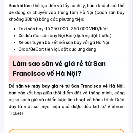
Sau khi làm thủ tục đến và lấy hành lý, hành khách có thể
dễ dàng di chuyển vào trung tâm Hà Nội (cách sân bay
khoảng 30km) bằng các phương tiện:
Taxi sân bay: từ 250.000–350.000 VND/lượt
Xe đưa đón sân bay Nội Bài (dịch vụ đặt trước)
Xe bus tuyến 86 kết nối sân bay với ga Hà Nội
Grab/BeCar: tiện lợi, đặt qua ứng dụng
Làm sao săn vé giá rẻ từ San
Francisco về Hà Nội?
Để
săn vé máy bay giá rẻ từ San Francisco về Hà Nội
,
bạn cần kết hợp giữa thời điểm đặt vé thông minh, công
cụ so sánh giá và chiến lược linh hoạt về hành trình. Dưới
đây là một số
mẹo hiệu quả được đúc kết từ Vietnam
Tickets: