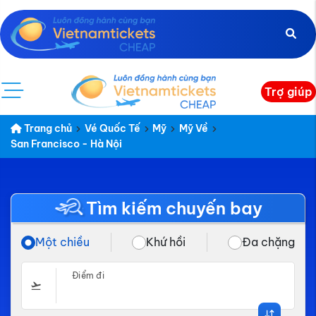
Trợ giúp
Trang chủ
Vé Quốc Tế
Mỹ
Mỹ Về
San Francisco - Hà Nội
Tìm kiếm chuyến bay
Một chiều
Khứ hồi
Đa chặng
Điểm đi