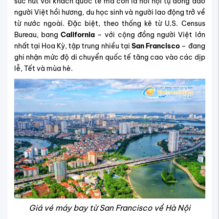
sức hút với khách quốc tế mà còn là nơi hội tụ đông đảo
người Việt hồi hương, du học sinh và người lao động trở về
từ nước ngoài. Đặc biệt, theo thống kê từ
U.S. Census
Bureau
, bang
California
– với cộng đồng người Việt lớn
nhất tại Hoa Kỳ, tập trung nhiều tại
San Francisco
– đang
ghi nhận mức độ di chuyển quốc tế tăng cao vào các dịp
lễ, Tết và mùa hè.
Giá vé máy bay từ San Francisco về Hà Nội