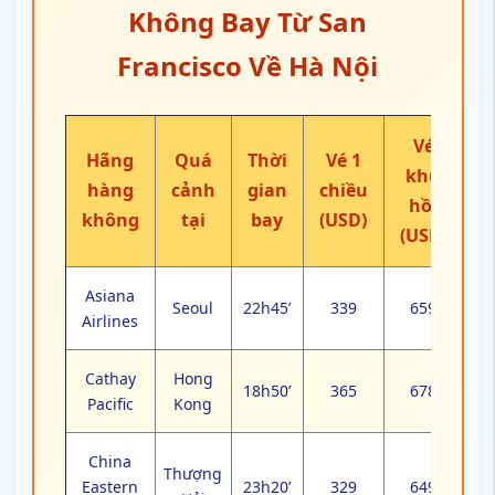
Không Bay Từ San
Francisco Về Hà Nội
Vé
Hãng
Quá
Thời
Vé 1
khứ
hàng
cảnh
gian
chiều
hồi
không
tại
bay
(USD)
(USD)
Asiana
Seoul
22h45’
339
659
Airlines
Cathay
Hong
18h50’
365
678
Pacific
Kong
China
Thượng
Eastern
23h20’
329
649