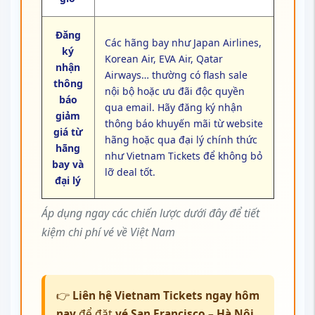
Đăng
Các hãng bay như Japan Airlines,
ký
Korean Air, EVA Air, Qatar
nhận
Airways… thường có flash sale
thông
nội bộ hoặc ưu đãi độc quyền
báo
qua email. Hãy đăng ký nhận
giảm
thông báo khuyến mãi từ website
giá từ
hãng hoặc qua đại lý chính thức
hãng
như Vietnam Tickets để không bỏ
bay và
lỡ deal tốt.
đại lý
Áp dụng ngay các chiến lược dưới đây để tiết
kiệm chi phí vé về Việt Nam
👉
Liên hệ Vietnam Tickets ngay hôm
nay
để đặt
vé San Francisco – Hà Nội