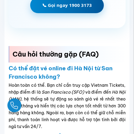
📞 Gọi ngay 1900 3173
Câu hỏi thường gặp (FAQ)
Có thể đặt vé online đi Hà Nội từ San
Francisco không?
Hoàn toàn có thể. Bạn chỉ cần truy cập Vietnam Tickets,
nhập điểm đi là
San Francisco (SFO)
và điểm đến
Hà Nội
(HAN)
, hệ thống sẽ tự động so sánh giá vé rẻ nhất theo
Ngay
ngày/tháng và hiển thị các lựa chọn tốt nhất từ hơn 300
hãng hàng không. Ngoài ra, bạn còn có thể giữ chỗ miễn
phí, thanh toán linh hoạt và được hỗ trợ tận tình bởi đội
ngũ tư vấn 24/7.