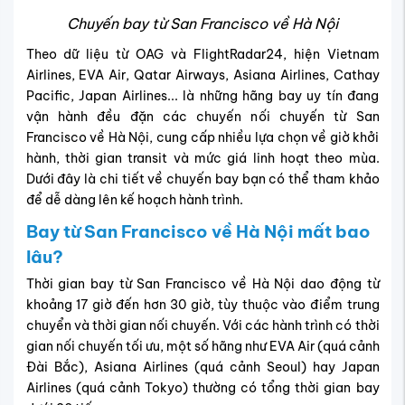
Chuyến bay từ San Francisco về Hà Nội
Theo dữ liệu từ OAG và FlightRadar24, hiện Vietnam
Airlines, EVA Air, Qatar Airways, Asiana Airlines, Cathay
Pacific, Japan Airlines... là những hãng bay uy tín đang
vận hành đều đặn các chuyến nối chuyến từ San
Francisco về Hà Nội, cung cấp nhiều lựa chọn về giờ khởi
hành, thời gian transit và mức giá linh hoạt theo mùa.
Dưới đây là chi tiết về chuyến bay bạn có thể tham khảo
để dễ dàng lên kế hoạch hành trình.
Bay từ San Francisco về Hà Nội mất bao
lâu?
Thời gian bay từ San Francisco về Hà Nội dao động từ
khoảng 17 giờ đến hơn 30 giờ, tùy thuộc vào điểm trung
chuyển và thời gian nối chuyến. Với các hành trình có thời
gian nối chuyến tối ưu, một số hãng như EVA Air (quá cảnh
Đài Bắc), Asiana Airlines (quá cảnh Seoul) hay Japan
Airlines (quá cảnh Tokyo) thường có tổng thời gian bay