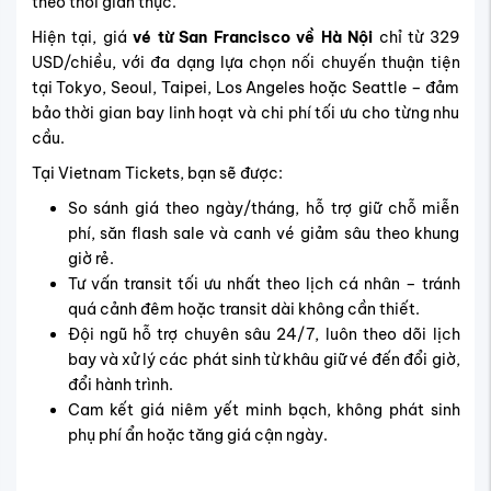
theo thời gian thực.
Hiện tại, giá
vé từ San Francisco về Hà Nội
chỉ từ 329
USD/chiều, với đa dạng lựa chọn nối chuyến thuận tiện
tại Tokyo, Seoul, Taipei, Los Angeles hoặc Seattle – đảm
bảo thời gian bay linh hoạt và chi phí tối ưu cho từng nhu
cầu.
Tại Vietnam Tickets, bạn sẽ được:
So sánh giá theo ngày/tháng, hỗ trợ giữ chỗ miễn
phí, săn flash sale và canh vé giảm sâu theo khung
giờ rẻ.
Tư vấn transit tối ưu nhất theo lịch cá nhân – tránh
quá cảnh đêm hoặc transit dài không cần thiết.
Đội ngũ hỗ trợ chuyên sâu 24/7, luôn theo dõi lịch
bay và xử lý các phát sinh từ khâu giữ vé đến đổi giờ,
đổi hành trình.
Cam kết giá niêm yết minh bạch, không phát sinh
phụ phí ẩn hoặc tăng giá cận ngày.