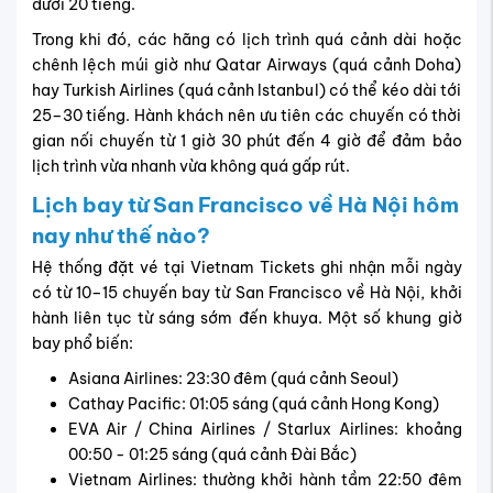
dưới 20 tiếng.
Trong khi đó, các hãng có lịch trình quá cảnh dài hoặc
chênh lệch múi giờ như Qatar Airways (quá cảnh Doha)
hay Turkish Airlines (quá cảnh Istanbul) có thể kéo dài tới
25–30 tiếng. Hành khách nên ưu tiên các chuyến có thời
gian nối chuyến từ 1 giờ 30 phút đến 4 giờ để đảm bảo
lịch trình vừa nhanh vừa không quá gấp rút.
Lịch bay từ San Francisco về Hà Nội hôm
nay như thế nào?
Hệ thống đặt vé tại Vietnam Tickets ghi nhận mỗi ngày
có từ 10–15 chuyến bay từ San Francisco về Hà Nội, khởi
hành liên tục từ sáng sớm đến khuya. Một số khung giờ
bay phổ biến:
Asiana Airlines: 23:30 đêm (quá cảnh Seoul)
Cathay Pacific: 01:05 sáng (quá cảnh Hong Kong)
EVA Air / China Airlines / Starlux Airlines: khoảng
00:50 - 01:25 sáng (quá cảnh Đài Bắc)
Vietnam Airlines: thường khởi hành tầm 22:50 đêm