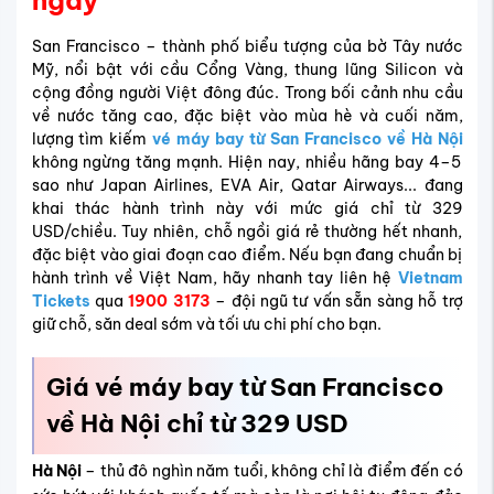
ngay
San Francisco – thành phố biểu tượng của bờ Tây nước
Mỹ, nổi bật với cầu Cổng Vàng, thung lũng Silicon và
cộng đồng người Việt đông đúc. Trong bối cảnh nhu cầu
về nước tăng cao, đặc biệt vào mùa hè và cuối năm,
lượng tìm kiếm
vé máy bay từ San Francisco về Hà Nội
không ngừng tăng mạnh. Hiện nay, nhiều hãng bay 4–5
sao như Japan Airlines, EVA Air, Qatar Airways... đang
khai thác hành trình này với mức giá chỉ từ 329
USD/chiều. Tuy nhiên, chỗ ngồi giá rẻ thường hết nhanh,
đặc biệt vào giai đoạn cao điểm. Nếu bạn đang chuẩn bị
hành trình về Việt Nam, hãy nhanh tay liên hệ
Vietnam
Tickets
qua
1900 3173
– đội ngũ tư vấn sẵn sàng hỗ trợ
giữ chỗ, săn deal sớm và tối ưu chi phí cho bạn.
Giá vé máy bay từ San Francisco
về Hà Nội chỉ từ 329 USD
Hà Nội
– thủ đô nghìn năm tuổi, không chỉ là điểm đến có