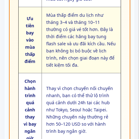
Mùa thấp điểm du lịch như
Ưu
tháng 3–4 và tháng 10–11
tiên
thường có giá vé tốt hơn. Đây là
bay
thời điểm các hãng bay tung
vào
flash sale và ưu đãi kích cầu. Nếu
mùa
bạn không bị bó buộc về lịch
thấp
trình, nên chọn giai đoạn này để
điểm
tiết kiệm tối đa.
Chọn
hành
Thay vì chọn chuyến nối chuyến
trình
nhanh, bạn có thể thử lộ trình
quá
quá cảnh dưới 24h tại các hub
cảnh
như Tokyo, Seoul hoặc Taipei.
thay
Những chuyến này thường rẻ
vì bay
hơn 50–120 USD so với hành
ngắn
trình bay ngắn giờ.
giờ