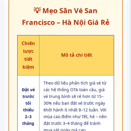
💡 Mẹo Săn Vé San
Francisco – Hà Nội Giá Rẻ
Chiến
lược
Mô tả chi tiết
tiết
kiệm
Theo dữ liệu phân tích giá vé từ
Đặt vé
các hệ thống OTA toàn cầu, giá
trước
vé trung bình sẽ rẻ hơn từ 15–
tối
30% nếu bạn đặt vé trước ngày
thiểu
khởi hành ít nhất 8–12 tuần. Với
2–3
mùa cao điểm như Tết, hè – nên
tháng
đặt trước 3–4 tháng để tránh
mua sát ngày giá cao.