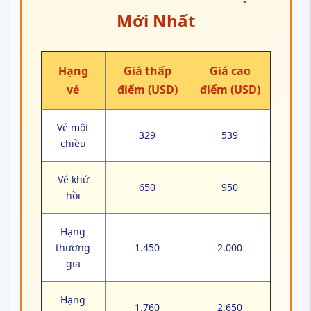
Mới Nhất
Hạng
Giá thấp
Giá cao
vé
điểm (USD)
điểm (USD)
Vé một
329
539
chiều
Vé khứ
650
950
hồi
Hạng
thương
1.450
2.000
gia
Hạng
1.760
2.650