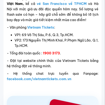
Việt Nam,
kể cả
vé San Francisco về TPHCM
và Hà
Nội
với mức giá ưu đãi độc quyền hôm nay. Số lượng vé
flash sale có hạn – hãy giữ chỗ sớm để không bỏ lỡ lịch
bay đẹp và mức giá tiết kiệm nhất mùa cao điểm!
- Văn phòng
Vietnam Tickets
:
VP1: 69 Võ Thị Sáu, P.6, Q.3, Tp.HCM.
VP2: 173 Nguyễn Thị Minh Khai, P.Phạm Ngũ Lão, Q.1,
Tp.HCM.
- Tổng đài toàn quốc :
1900 3173
.
- Đặt tại website chính thức của Vietnam Tickets bằng
hệ thống đặt vé thông minh.
- Hệ thống chat trực tuyến qua Fanpage:
facebook.com/vietnamtickets.com.vn