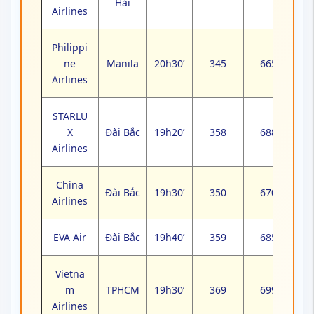
Hải
Airlines
Philippi
ne
Manila
20h30’
345
665
Airlines
STARLU
X
Đài Bắc
19h20’
358
688
Airlines
China
Đài Bắc
19h30’
350
670
Airlines
EVA Air
Đài Bắc
19h40’
359
685
Vietna
m
TPHCM
19h30’
369
699
Airlines