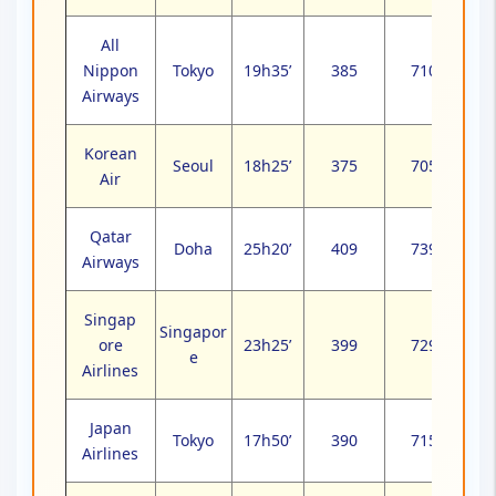
All
Nippon
Tokyo
19h35’
385
710
Airways
Korean
Seoul
18h25’
375
705
Air
Qatar
Doha
25h20’
409
739
Airways
Singap
Singapor
ore
23h25’
399
729
e
Airlines
Japan
Tokyo
17h50’
390
715
Airlines