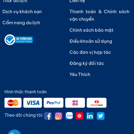
Tour du lịch
Liên hệ
Hà Nội, hay như vé máy bay Vietnam Airlines Đà Nẵng
Dịch vụ khách sạn
Thanh toán & Chính sách
- Sài Gòn luôn được khai thác với tần suất cao, thời
vận chuyển
gian bay linh hoạt và dịch vụ cực kỳ chất lượng. Điều
Cẩm nang du lịch
này mang đến sự lựa chọn thuận tiện cho hành khách,
Chính sách bảo mật
đặc biệt trong các dịp du lịch cao điểm hoặc cần di
Điều khoản sử dụng
chuyển nhanh chóng giữa các trung tâm kinh tế lớn
Các đơn vị hợp tác
của đất nước.
Đăng ký đối tác
Yêu Thích
Hình thức thanh toán
Theo dõi chúng tôi: