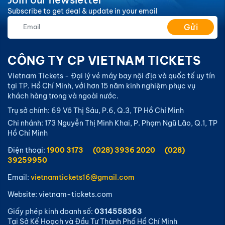
Skyteam vào năm 2009. Với khẩu hiệu “Sải cánh vươn
Subscribe to get deal & update in your email
cao”, hãng hàng không Vietnam Airlines nổi bật và
Gửi
gây ấn tượng với đội ngũ tiếp viên chuyên nghiệp
trong hình ảnh tà áo dài truyền thống, không kém phần
năng động tươi trẻ đầy nhiệt huyết.
CÔNG TY CP VIETNAM TICKETS
Vietnam Tickets - Đại lý vé máy bay nội địa và quốc tế uy tín
tại TP. Hồ Chí Minh, với hơn 15 năm kinh nghiệm phục vụ
khách hàng trong và ngoài nước.
Trụ sở chính: 69 Võ Thị Sáu, P.6, Q.3, TP Hồ Chí Minh
Chi nhánh: 173 Nguyễn Thị Minh Khai, P. Phạm Ngũ Lão, Q.1, TP
Hồ Chí Minh
Điện thoại:
1900 3173
(028) 3936 2020
(028)
39259950
Email:
vietnamtickets16@gmail.com
Website: vietnam-tickets.com
Giấy phép kinh doanh số:
0314558363
Tại Sở Kế Hoạch và Đầu Tư Thành Phố Hồ Chí Minh