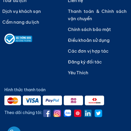
Tour du lịch
Liên hệ
Hà Nội, hay như vé máy bay Vietnam Airlines Đà Nẵng
Dịch vụ khách sạn
Thanh toán & Chính sách
- Sài Gòn luôn được khai thác với tần suất cao, thời
vận chuyển
gian bay linh hoạt và dịch vụ cực kỳ chất lượng. Điều
Cẩm nang du lịch
này mang đến sự lựa chọn thuận tiện cho hành khách,
Chính sách bảo mật
đặc biệt trong các dịp du lịch cao điểm hoặc cần di
Điều khoản sử dụng
chuyển nhanh chóng giữa các trung tâm kinh tế lớn
Các đơn vị hợp tác
của đất nước.
Đăng ký đối tác
Yêu Thích
Hình thức thanh toán
Theo dõi chúng tôi: