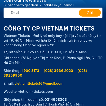
Skyteam vào năm 2009. Với khẩu hiệu “Sải cánh vươn
Subscribe to get deal & update in your email
cao”, hãng hàng không Vietnam Airlines nổi bật và
Gửi
gây ấn tượng với đội ngũ tiếp viên chuyên nghiệp
trong hình ảnh tà áo dài truyền thống, không kém phần
năng động tươi trẻ đầy nhiệt huyết.
CÔNG TY CP VIETNAM TICKETS
Vietnam Tickets - Đại lý vé máy bay nội địa và quốc tế uy tín
tại TP. Hồ Chí Minh, với hơn 15 năm kinh nghiệm phục vụ
khách hàng trong và ngoài nước.
Trụ sở chính: 69 Võ Thị Sáu, P.6, Q.3, TP Hồ Chí Minh
Chi nhánh: 173 Nguyễn Thị Minh Khai, P. Phạm Ngũ Lão, Q.1, TP
Hồ Chí Minh
Điện thoại:
1900 3173
(028) 3936 2020
(028)
39259950
Email:
vietnamtickets16@gmail.com
Website: vietnam-tickets.com
Giấy phép kinh doanh số:
0314558363
Tại Sở Kế Hoạch và Đầu Tư Thành Phố Hồ Chí Minh