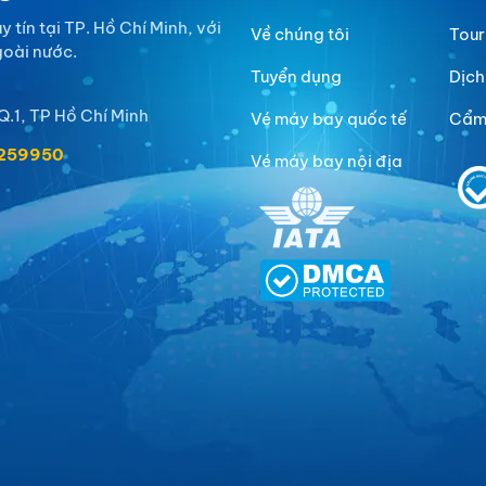
 tín tại TP. Hồ Chí Minh, với
Về chúng tôi
Tour
goài nước.
Tuyển dụng
Dịch
Q.1, TP Hồ Chí Minh
Vé máy bay quốc tế
Cẩm 
9259950
Vé máy bay nội địa