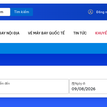
Tìm kiếm
Đăng 
BAY NỘI ĐỊA
VÉ MÁY BAY QUỐC TẾ
TIN TỨC
KHUYẾ
ểm đến
Ngày đi