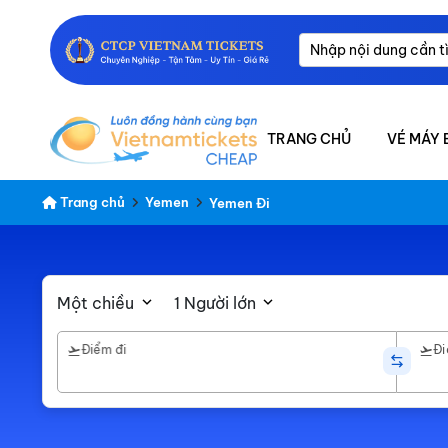
TRANG CHỦ
VÉ MÁY 
Trang chủ
Yemen
Yemen Đi
Một chiều
1 Người lớn
Điểm đi
Đi