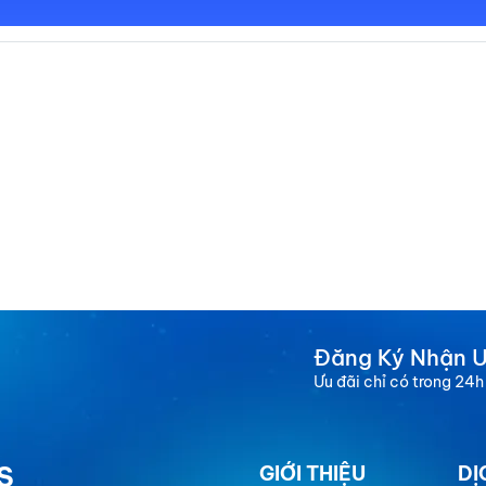
Đăng Ký Nhận Ư
Ưu đãi chỉ có trong 24h
S
GIỚI THIỆU
DỊ