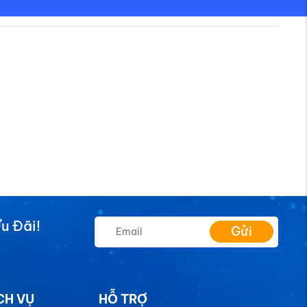
u Đãi!
Gửi
CH VỤ
HỖ TRỢ