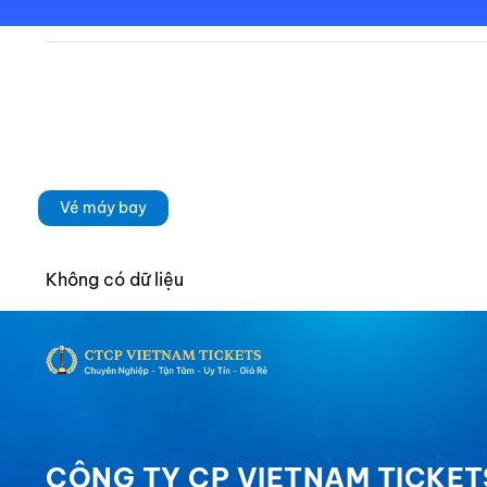
Vé máy bay
Không có dữ liệu
CÔNG TY CP VIETNAM TICKET