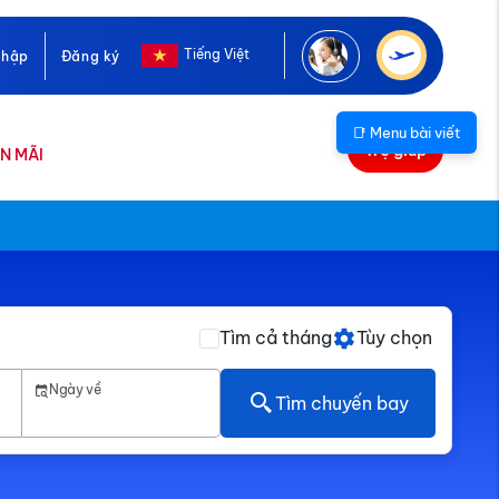
Tiếng Việt
nhập
Đăng ký
📑 Menu bài viết
Trợ giúp
N MÃI
Tìm cả tháng
Tùy chọn
Ngày về
Tìm chuyến bay