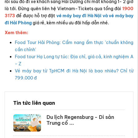
rồi sau đó đi xe khách sang Hải Dương chỉ mất khoảng 1- 2 giờ
là tới. Đừng quên liên hệ Vietnam-Tickets qua tổng đài
1900
3173
để được hỗ trợ đặt
vé máy bay đi Hà Nội và vé máy bay
đi Hải Phòng
giá rẻ, kèm nhiều ưu đãi hấp dẫn nhé.
Xem thêm:
Food Tour Hải Phòng: Cẩm nang ẩm thực 'chuẩn không
cần chỉnh'
Food tour Hạ Long tự túc: Địa chỉ, giá cả, kinh nghiệm A
- Z
Vé máy bay từ TpHCM đi Hà Nội là bao nhiêu? Chỉ từ
799.000 đ
Tin tức liên quan
Du lịch Regensburg - Di sản
Trung cổ ...