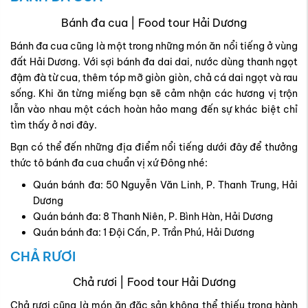
Bánh đa cua | Food tour Hải Dương
Bánh đa cua cũng là một trong những món ăn nổi tiếng ở vùng
đất Hải Dương. Với sợi bánh đa dai dai, nước dùng thanh ngọt
đậm đà từ cua, thêm tóp mỡ giòn giòn, chả cá dai ngọt và rau
sống. Khi ăn từng miếng bạn sẽ cảm nhận các hương vị trộn
lẫn vào nhau một cách hoàn hảo mang đến sự khác biệt chỉ
tìm thấy ở nơi đây.
Bạn có thể đến những địa điểm nổi tiếng dưới đây để thưởng
thức tô bánh đa cua chuẩn vị xứ Đông nhé:
Quán bánh đa: 50 Nguyễn Văn Linh, P. Thanh Trung, Hải
Dương
Quán bánh đa: 8 Thanh Niên, P. Bình Hàn, Hải Dương
Quán bánh đa: 1 Đội Cấn, P. Trần Phú, Hải Dương
CHẢ RƯƠI
Chả rươi | Food tour Hải Dương
Chả rươi cũng là món ăn đặc sản không thể thiếu trong hành