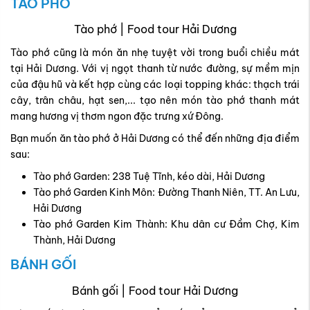
TÀO PHỚ
Tào phớ | Food tour Hải Dương
Tào phớ cũng là món ăn nhẹ tuyệt vời trong buổi chiều mát
tại Hải Dương. Với vị ngọt thanh từ nước đường, sự mềm mịn
của đậu hũ và kết hợp cùng các loại topping khác: thạch trái
cây, trân châu, hạt sen,... tạo nên món tào phớ thanh mát
mang hương vị thơm ngon đặc trưng xứ Đông.
Bạn muốn ăn tào phớ ở Hải Dương có thể đến những địa điểm
sau:
Tào phớ Garden: 238 Tuệ Tĩnh, kéo dài, Hải Dương
Tào phớ Garden Kinh Môn: Đường Thanh Niên, TT. An Lưu,
Hải Dương
Tào phớ Garden Kim Thành: Khu dân cư Đầm Chợ, Kim
Thành, Hải Dương
BÁNH GỐI
Bánh gối | Food tour Hải Dương