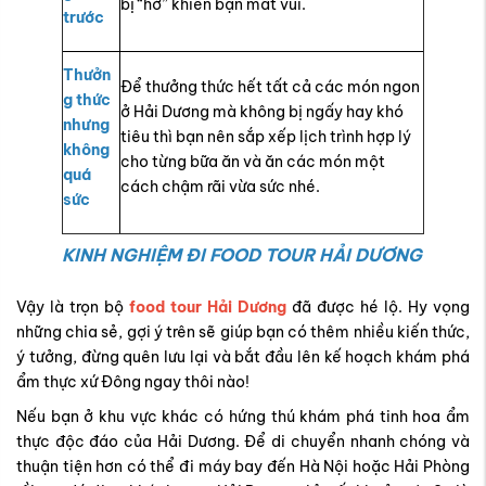
bị “hớ” khiến bạn mất vui.
trước
Thưởn
Để thưởng thức hết tất cả các món ngon
g thức
ở Hải Dương mà không bị ngấy hay khó
nhưng
tiêu thì bạn nên sắp xếp lịch trình hợp lý
không
cho từng bữa ăn và ăn các món một
quá
cách chậm rãi vừa sức nhé.
sức
KINH NGHIỆM ĐI FOOD TOUR HẢI DƯƠNG
Vậy là trọn bộ
food tour Hải Dương
đã được hé lộ. Hy vọng
những chia sẻ, gợi ý trên sẽ giúp bạn có thêm nhiều kiến thức,
ý tưởng, đừng quên lưu lại và bắt đầu lên kế hoạch khám phá
ẩm thực xứ Đông ngay thôi nào!
Nếu bạn ở khu vực khác có hứng thú khám phá tinh hoa ẩm
thực độc đáo của Hải Dương. Để di chuyển nhanh chóng và
thuận tiện hơn có thể đi máy bay đến Hà Nội hoặc Hải Phòng