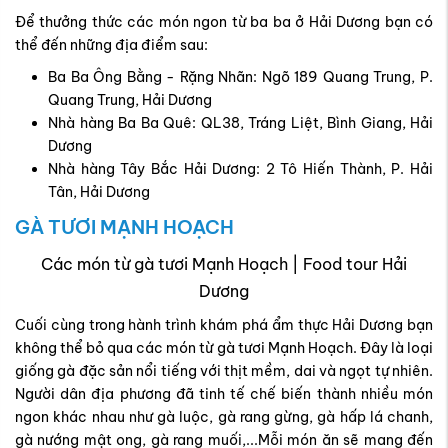
Để thưởng thức các món ngon từ ba ba ở Hải Dương bạn có
thể đến những địa điểm sau:
Ba Ba Ông Bằng - Rặng Nhãn: Ngõ 189 Quang Trung, P.
Quang Trung, Hải Dương
Nhà hàng Ba Ba Quê: QL38, Tráng Liệt, Bình Giang, Hải
Dương
Nhà hàng Tây Bắc Hải Dương: 2 Tô Hiến Thành, P. Hải
Tân, Hải Dương
GÀ TƯƠI MẠNH HOẠCH
Các món từ gà tươi Mạnh Hoạch | Food tour Hải
Dương
Cuối cùng trong hành trình khám phá ẩm thực Hải Dương bạn
không thể bỏ qua các món từ gà tươi Mạnh Hoạch. Đây là loại
giống gà đặc sản nổi tiếng với thịt mềm, dai và ngọt tự nhiên.
Người dân địa phương đã tinh tế chế biến thành nhiều món
ngon khác nhau như gà luộc, gà rang gừng, gà hấp lá chanh,
gà nướng mật ong, gà rang muối,...Mỗi món ăn sẽ mang đến