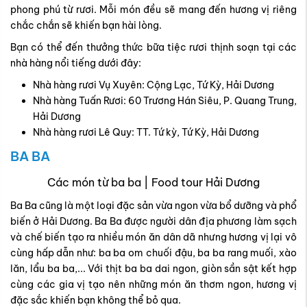
phong phú từ rươi. Mỗi món đều sẽ mang đến hương vị riêng
chắc chắn sẽ khiến bạn hài lòng.
Bạn có thể đến thưởng thức bữa tiệc rươi thịnh soạn tại các
nhà hàng nổi tiếng dưới đây:
Nhà hàng rươi Vụ Xuyên: Cộng Lạc, Tứ Kỳ, Hải Dương
Nhà hàng Tuấn Rươi: 60 Trương Hán Siêu, P. Quang Trung,
Hải Dương
Nhà hàng rươi Lê Quy: TT. Tứ kỳ, Tứ Kỳ, Hải Dương
BA BA
Các món từ ba ba | Food tour Hải Dương
Ba Ba cũng là một loại đặc sản vừa ngon vừa bổ dưỡng và phổ
biến ở Hải Dương. Ba Ba được người dân địa phương làm sạch
và chế biến tạo ra nhiều món ăn dân dã nhưng hương vị lại vô
cùng hấp dẫn như: ba ba om chuối đậu, ba ba rang muối, xào
lăn, lẩu ba ba,... Với thịt ba ba dai ngon, giòn sần sật kết hợp
cùng các gia vị tạo nên những món ăn thơm ngon, hương vị
đặc sắc khiến bạn không thể bỏ qua.