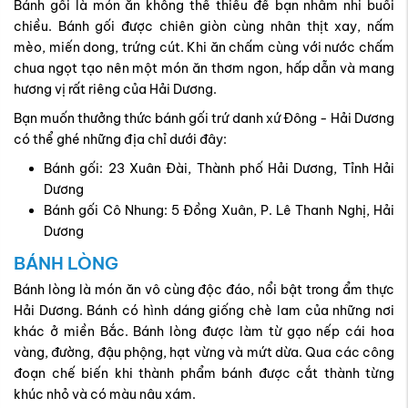
Bánh gối là món ăn không thể thiếu để bạn nhâm nhi buổi
chiều. Bánh gối được chiên giòn cùng nhân thịt xay, nấm
mèo, miến dong, trứng cút. Khi ăn chấm cùng với nước chấm
chua ngọt tạo nên một món ăn thơm ngon, hấp dẫn và mang
hương vị rất riêng của Hải Dương.
Bạn muốn thưởng thức bánh gối trứ danh xứ Đông - Hải Dương
có thể ghé những địa chỉ dưới đây:
Bánh gối: 23 Xuân Đài, Thành phố Hải Dương, Tỉnh Hải
Dương
Bánh gối Cô Nhung: 5 Đồng Xuân, P. Lê Thanh Nghị, Hải
Dương
BÁNH LÒNG
Bánh lòng là món ăn vô cùng độc đáo, nổi bật trong ẩm thực
Hải Dương. Bánh có hình dáng giống chè lam của những nơi
khác ở miền Bắc. Bánh lòng được làm từ gạo nếp cái hoa
vàng, đường, đậu phộng, hạt vừng và mứt dừa. Qua các công
đoạn chế biến khi thành phẩm bánh được cắt thành từng
khúc nhỏ và có màu nâu xám.