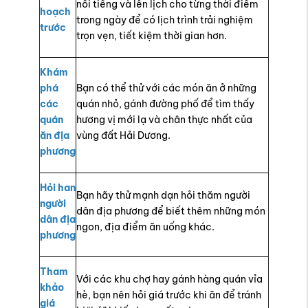
nổi tiếng và lên lịch cho từng thời điểm
hoạch
trong ngày để có lịch trình trải nghiệm
trước
trọn vẹn, tiết kiệm thời gian hơn.
Khám
phá
Bạn có thể thử với các món ăn ở những
các
quán nhỏ, gánh đường phố để tìm thấy
quán
hương vị mới lạ và chân thực nhất của
ăn địa
vùng đất Hải Dương.
phương
Hỏi han
Bạn hãy thử mạnh dạn hỏi thăm người
người
dân địa phương để biết thêm những món
dân địa
ngon, địa điểm ăn uống khác.
phương
Tham
Với các khu chợ hay gánh hàng quán vỉa
khảo
hè, bạn nên hỏi giá trước khi ăn để tránh
giá