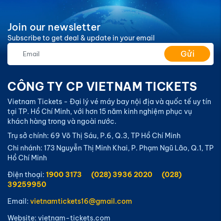
Join our newsletter
Subscribe to get deal & update in your email
Gửi
CÔNG TY CP VIETNAM TICKETS
Vietnam Tickets - Đại lý vé máy bay nội địa và quốc tế uy tín
tại TP. Hồ Chí Minh, với hơn 15 năm kinh nghiệm phục vụ
khách hàng trong và ngoài nước.
Trụ sở chính: 69 Võ Thị Sáu, P.6, Q.3, TP Hồ Chí Minh
Chi nhánh: 173 Nguyễn Thị Minh Khai, P. Phạm Ngũ Lão, Q.1, TP
Hồ Chí Minh
Điện thoại:
1900 3173
(028) 3936 2020
(028)
39259950
Email:
vietnamtickets16@gmail.com
Website: vietnam-tickets.com