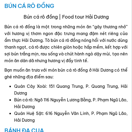
BÚN CÁ RÔ ĐỒNG
Bún cá rô đồng | Food tour Hải Dương
Bún cá rô đồng là một trong những món ăn “gây thương nhớ”
với hương vị thơm ngon đặc trưng mang đậm nét riêng của
ẩm thực Hải Dương. Tô bún cá rô đồng nóng hổi với nước dùng
thanh ngọt, cá rô được chiên giòn hoặc hấp mềm, kết hợp với
sợi bún trắng mịn, rau sống và chút hành ngò dậy mùi, tạo nên
món ăn dân dã nhưng hương vị đầy tinh tế.
Bạn muốn ăn trưa với món bún cá rô đồng ở Hải Dương có thể
ghé những địa điểm sau:
Quán Cây Xoài: 151 Quang Trung, P. Quang Trung, Hải
Dương
Bún cá rô: Ngõ 116 Nguyễn Lương Bằng, P. Phạm Ngũ Lão,
Hải Dương
Quán Huệ Sặt: 616 Nguyễn Văn Linh, P. Phạm Ngũ Lão,
Hải Dương
BÁNH ĐA CUA