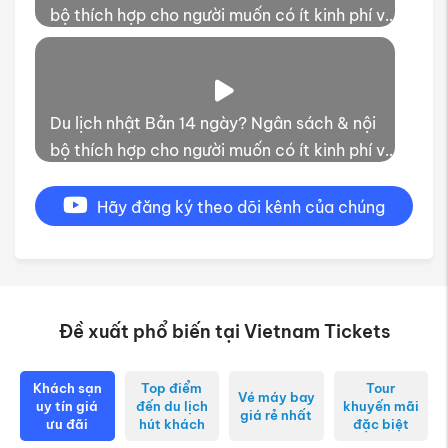
bộ thích hợp cho người muốn có ít kinh phí và
thời gian trải nghiệm
Du lịch nhật Bản 14 ngày? Ngân sách & nội
bộ thích hợp cho người muốn có ít kinh phí và
thời gian trải nghiệm
Hãy đăng ký theo dõi kênh của chúng
tôi
Đề xuất phổ biến tại Vietnam Tickets
Khách sạn
Top điểm
Tour
Vé máy bay
uy tín giá
đến du lịch
khuyến mãi
giá rẻ nhất
ưu đãi
hút khách
đặc biệt