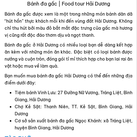
Bánh đa gấc | Food tour Hải Dương
Bánh đa gấc được xem là một trong những món bánh dân dã
“hút hồn” thực khách mỗi khi đến vùng đất Hải Dương. Không
chỉ thu hút bởi màu đỏ bắt mắt đặc trưng của gấc mà hương
vị cũng rất độc đáo thơm dịu và ngọt thanh.
Bánh đa gấc ở Hải Dương có nhiều loại bạn dễ dàng kết hợp
ăn kèm với những món ăn khác. Đặc biệt có loại bánh được
nướng và cuộn tròn, đóng gói tỉ mỉ thích hợp cho bạn lai rai ăn
vặt hoặc mua về làm quà.
Bạn muốn mua bánh đa gấc Hải Dương có thể đến những địa
điểm dưới đây:
Tiệm bánh Vinh Lưu: 27 Đường Nữ Vương, Tráng Liệt, Bình
Giang, Hải Dương
Chợ Kẻ Sặt: Thanh Niên, TT. Kẻ Sặt, Bình Giang, Hải
Dương
Cơ sở sản xuất bánh đa gấc Ngọc Khánh: xã Tráng Liệt,
huyện Bình Giang, Hải Dương