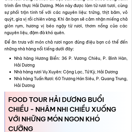
trình ẩm thực Hải Dương. Món này được làm từ rươi tươi, cùng
sự phối trộn tinh tế với các nguyên liệu: trứng, thịt băm, vỏ
quýt, gia vị rồi chiên vàng. Khi ăn bạn sẽ cảm nhận miếng chả
giòn rụm, hương vị béo ngậy từ rươi, thơm nồng của các
nguyên liệu, đậm đà khó quên.
Để ăn trưa với món chả rươi ngon đúng điệu bạn có thể đến
những nhà hàng nổi tiếng dưới đây:
Nhà hàng Hương Biển: 36 P. Vương Chiêu, P. Bình Hàn,
Hải Dương
Nhà hàng rươi Vụ Xuyên: Cộng Lạc, Tứ Kỳ, Hải Dương
Nhà hàng Tuấn Rươi: 60 Trương Hán Siêu, P. Quang Trung,
Hải Dương
FOOD TOUR HẢI DƯƠNG BUỔI
CHIỀU - NHÂM NHI CHIỀU XUỐNG
VỚI NHỮNG MÓN NGON KHÓ
CƯỠNG