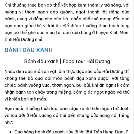
Khi thưởng thức bạn có thể kết hợp kèm thêm ly trà nóng, với
hương vị thơm ngon dẻo quánh, ngọt thanh rất riêng của
bánh, cùng vị đắng nhẹ của trà, chắc chắn sẽ mang đến cho
bạn cảm giác thú vị khi ăn. Để được thưởng thức bánh lòng
bạn có thể ghé qua mua tại các cửa hàng ở huyện Kinh Môn,
tỉnh Hải Dương nhé.
BÁNH ĐẬU XANH
Bánh đậu xanh | Food tour Hải Dương
Nhắc đến các món ăn vặt, ẩm thực đặc sắc của Hải Dương thì
không thể bỏ qua cái món bánh đậu xanh được. Với từng
chiếc bánh vuông vức, thơm ngon, bùi bùi, khi ăn bạn sẽ cảm
nhận bánh tan chảy trong miệng, cảm giác ngọt ngào và thú
vị khiến bạn mê mẩn.
Bạn muốn thưởng thức loại bánh đậu xanh thơm ngon trứ danh
và lâu đời ở Hải Dương có thể đến những cửa hàng nổi tiếng
như:
Cửa hàng bánh đậu xanh Hữu Bình: 184 Trần Hưng Đạo, P.