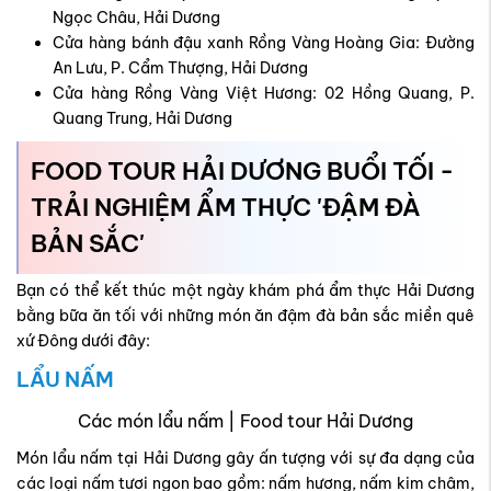
Ngọc Châu, Hải Dương
Cửa hàng bánh đậu xanh Rồng Vàng Hoàng Gia: Đường
An Lưu, P. Cẩm Thượng, Hải Dương
Cửa hàng Rồng Vàng Việt Hương: 02 Hồng Quang, P.
Quang Trung, Hải Dương
FOOD TOUR HẢI DƯƠNG BUỔI TỐI -
TRẢI NGHIỆM ẨM THỰC 'ĐẬM ĐÀ
BẢN SẮC'
Bạn có thể kết thúc một ngày khám phá ẩm thực Hải Dương
bằng bữa ăn tối với những món ăn đậm đà bản sắc miền quê
xứ Đông dưới đây:
LẨU NẤM
Các món lẩu nấm | Food tour Hải Dương
Món lẩu nấm tại Hải Dương gây ấn tượng với sự đa dạng của
các loại nấm tươi ngon bao gồm: nấm hương, nấm kim châm,