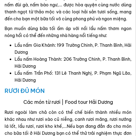
nấm đùi gà, nấm bào ngư,... được hòa quyện cùng nước dùng
thanh ngọt từ thảo mộc và các loại hải sản tươi sống, mang
đến cho bạn một bữa tối vô cùng phong phú và ngon miệng.
Bạn muốn dùng bữa tối ấm áp với nồi lẩu nấm thơm ngon
nóng hổi có thể đến những nhà hàng nổi tiếng như:
Lẩu nấm Gia Khánh: 199 Trường Chinh, P. Thanh Bình, Hải
Dương
Lẩu nấm Hoàng Thành: 206 Trường Chinh, P. Thanh Bình,
Hải Dương
Lẩu nấm Trần Phố: 131 Lê Thanh Nghị, P. Phạm Ngũ Lão,
Hải Dương
RƯƠI ĐỦ MÓN
Các món từ rươi | Food tour Hải Dương
Rươi ngoài làm chả còn có thể chế biến thành nhiều món
khác nhau như rươi xào củ niễng, canh rươi măng, rươi nướng
lá lốt, lẩu rươi, rươi kho khế,...Nếu bạn đang đắn đo cho món
cho bữa tối ở Hải Dương bạn có thể thử trải nghiệm thực đơn