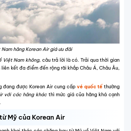
 Nam hãng Korean Air giá ưu đãi
về Việt Nam không
, câu trả lời là có. Trải qua thời gian
 liên kết đa điểm đến rộng rãi khắp Châu Á, Châu Âu,
g đang được Korean Air cung cấp
vé quốc tế
thường
ir với các hãng khác
thì mức giá của hãng khá cạnh
.
từ Mỹ của Korean Air
ạnh khai thác các chặng bay từ Mỹ về Việt Nam với