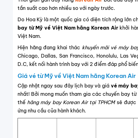
tần suất cao hơn nhiều so với ngày trước.
Do Hoa Kỳ là một quốc gia có diện tích rộng lớn c
bay từ Mỹ về Việt Nam hãng Korean Air
khởi hà
Việt Nam.
Hiện hãng đang khai thác
khuyến mãi vé máy bay
Chicago, Dallas, San Francisco, Honolulu, Las V
D.C, kết nối hành trình bay với 2 điểm đáp phổ biế
Giá vé từ Mỹ về Việt Nam hãng Korean Air
Cập nhật ngay sau đây lịch bay và giá
vé máy ba
nhất! Bởi mong muốn tham gia các chuyến bay từ 
thế
hãng máy bay Korean Air tại TPHCM
sẽ được 
ứng nhu cầu của hành khách.