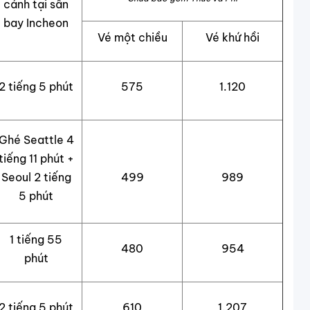
cảnh tại sân
bay Incheon
Vé một chiều
Vé khứ hồi
2 tiếng 5 phút
575
1.120
Ghé Seattle 4
tiếng 11 phút +
Seoul 2 tiếng
499
989
5 phút
1 tiếng 55
480
954
phút
2 tiếng 5 phút
610
1.207