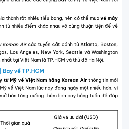
hia thành rất nhiều tiểu bang, nên có thể mua
vé máy
nh từ nhiều điểm khác nhau vô cùng thuận tiện để về
 Korean Air
các tuyến cất cánh từ Atlanta, Boston,
egas, Los Angeles, New York, Seattle và Washington
n nhất tại Việt Nam là TP.HCM và thủ đô Hà Nội.
 | Bay về TP.HCM
y từ Mỹ về Việt Nam hãng Korean Air
thông tin mới
Mỹ về Việt Nam lúc này đang ngày một nhiều hơn, vì
mở bán tăng cường thêm lịch bay hằng tuần để đáp
Giá vé ưu đãi (USD)
Thời gian quá
Chưa bao gồm Thuế và Phí