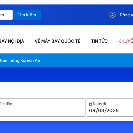
Tìm kiếm
Đăng 
BAY NỘI ĐỊA
VÉ MÁY BAY QUỐC TẾ
TIN TỨC
KHUYẾ
 Nam hãng Korean Air
ểm đến
Ngày đi