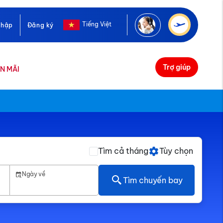
Tiếng Việt
nhập
Đăng ký
Trợ giúp
N MÃI
Tìm cả tháng
Tùy chọn
Ngày về
Tìm chuyến bay