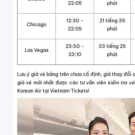
22:05
phút
12:30 -
21 tiếng 35
Chicago
22:05
phút
23:50 -
33 tiếng 25
Las Vegas
23:10
phút
Lưu ý giá vé bảng trên chưa cố định, giá thay đổi
giá vé mới nhất được các tư vấn viên
kiểm tra vé
Korean Air tại Vietnam Tickets!