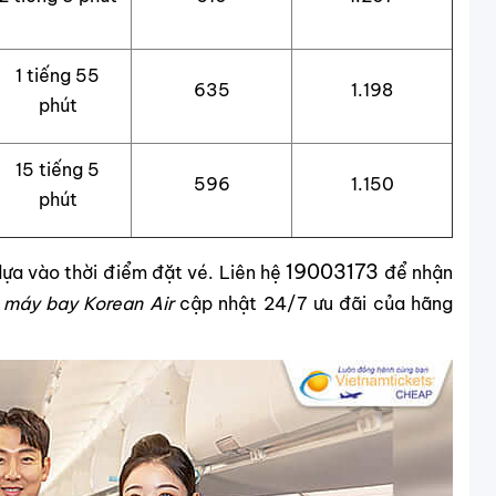
1 tiếng 55
635
1.198
phút
15 tiếng 5
596
1.150
phút
19003173
 dựa vào thời điểm đặt vé. Liên hệ
để nhận
 máy bay Korean Air
cập nhật 24/7 ưu đãi của hãng