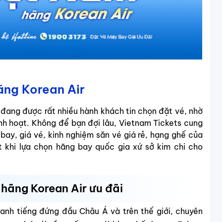
ãng Korean Air
đang được rất nhiều hành khách tin chọn đặt vé, nhờ
inh hoạt. Không để bạn đợi lâu, Vietnam Tickets cung
 bay, giá vé, kinh nghiệm săn vé giá rẻ, hạng ghế của
t khi lựa chọn hãng bay quốc gia xứ sở kim chi cho
hãng Korean Air ưu đãi
anh tiếng đứng đầu Châu Á và trên thế giới, chuyên