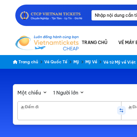
TRANG CHỦ
VÉ MÁY 
Trang chủ
Vé Quốc Tế
Mỹ
Mỹ Về
Vé từ Mỹ về Việt
Một chiều
1 Người lớn
Điểm đi
Đi