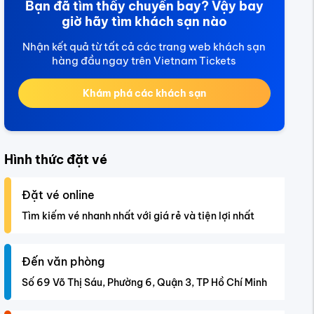
Bạn đã tìm thấy chuyến bay? Vậy bay
giờ hãy tìm khách sạn nào
Nhận kết quả từ tất cả các trang web khách sạn
hàng đầu ngay trên Vietnam Tickets
Khám phá các khách sạn
Hình thức đặt vé
Đặt vé online
Tìm kiếm vé nhanh nhất với giá rẻ và tiện lợi nhất
Đến văn phòng
Số 69 Võ Thị Sáu, Phường 6, Quận 3, TP Hồ Chí Minh