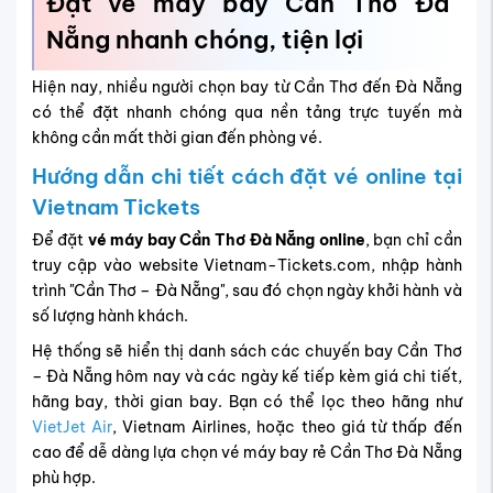
Đặt vé máy bay Cần Thơ Đà
Nẵng nhanh chóng, tiện lợi
Hiện nay, nhiều người chọn bay từ Cần Thơ đến Đà Nẵng
có thể đặt nhanh chóng qua nền tảng trực tuyến mà
không cần mất thời gian đến phòng vé.
Hướng dẫn chi tiết cách đặt vé online tại
Vietnam Tickets
Để đặt
vé máy bay Cần Thơ Đà Nẵng
online
, bạn chỉ cần
truy cập vào website Vietnam-Tickets.com, nhập hành
trình "Cần Thơ – Đà Nẵng", sau đó chọn ngày khởi hành và
số lượng hành khách.
Hệ thống sẽ hiển thị danh sách các chuyến bay Cần Thơ
– Đà Nẵng hôm nay và các ngày kế tiếp kèm giá chi tiết,
hãng bay, thời gian bay. Bạn có thể lọc theo hãng như
VietJet Air
, Vietnam Airlines, hoặc theo giá từ thấp đến
cao để dễ dàng lựa chọn vé máy bay rẻ Cần Thơ Đà Nẵng
phù hợp.