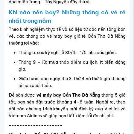
Để săn được
vé máy bay Cần Thơ Đà Nẵng
tháng 5 giá
tốt, bạn nên đặt trước khoảng 4–6 tuần. Ngoài ra, theo
dõi các chương trình khuyến mãi định kỳ của VietJet và
Vietnam Airlines sẽ giúp bạn tiết kiệm tối đa chi phí.
--------------------
Vé máy bay Cần Thơ Đà Nẵng
đang ngày càng trở thành
lựa chọn lý tưởng cho hành trình kết nối miền Tây và miền
Trung nhờ vào sự thuận tiện, giá cả hợp lý và lịch bay đa
dạng. Bạn đang lên kế hoạch bay từ Cần Thơ ra Đà Nẵng?
Đừng chần chừ, hãy truy cập ngay
Vietnam-Tickets.com
để:
So sánh giá vé từ nhiều hãng uy tín như VietJet Air,
Vietnam Airlines
Đặt vé dễ dàng chỉ với vài bước, thanh toán tiện lợi,
xác nhận nhanh chóng
Hỗ trợ tư vấn tận tâm, giúp bạn chọn được chuyến
bay phù hợp nhất