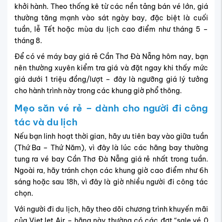
khởi hành. Theo thống kê từ các nền tảng bán vé lớn, giá
thường tăng mạnh vào sát ngày bay, đặc biệt là cuối
tuần, lễ Tết hoặc mùa du lịch cao điểm như tháng 5 –
tháng 8.
Để có vé máy bay giá rẻ Cần Thơ Đà Nẵng hôm nay, bạn
nên thường xuyên kiểm tra giá và đặt ngay khi thấy mức
giá dưới 1 triệu đồng/lượt – đây là ngưỡng giá lý tưởng
cho hành trình này trong các khung giờ phổ thông.
Mẹo săn vé rẻ – dành cho người đi công
tác và du lịch
Nếu bạn linh hoạt thời gian, hãy ưu tiên bay vào giữa tuần
(Thứ Ba – Thứ Năm), vì đây là lúc các hãng bay thường
tung ra vé bay Cần Thơ Đà Nẵng giá rẻ nhất trong tuần.
Ngoài ra, hãy tránh chọn các khung giờ cao điểm như 6h
sáng hoặc sau 18h, vì đây là giờ nhiều người đi công tác
chọn.
Với người đi du lịch, hãy theo dõi chương trình khuyến mãi
của VietJet Air – hãng này thường có các đợt “sale vé 0