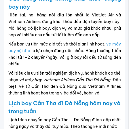
bay này
Hiện tại, hai hãng nội địa lớn nhất là VietJet Air và
Vietnam Airlines đang khai thác đều đặn tuyến bay này.
Mỗi hãng có lịch bay, dịch vụ và mức giá khác nhau, phù
hợp với nhiều nhu cầu từ tiết kiệm đến cao cấp.
Nếu bạn ưu tiên mức giá tốt và thời gian linh hoạt,
vé máy
bay nội địa
là lựa chọn đáng cân nhắc. Hãng thường triển
khai từ 1–2 chuyến/ngày, với giờ bay rải đều từ sáng đến
chiều.
Với tiêu chí ưu tiên trải nghiệm dịch vụ, hành khách có thể
chọn
vé máy bay Vietnam Airlines Cần Thơ Đà Nẵng
. Đặc
biệt, vé từ Cần Thơ đến Đà Nẵng qua Vietnam Airlines
thường linh hoạt hơn trong việc đổi vé, hoàn vé.
Lịch bay Cần Thơ đi Đà Nẵng hôm nay và
trong tuần
Lịch trình chuyến bay Cần Thơ – Đà Nẵng được cập nhật
hàng ngày và thay đổi tùy mùa. Theo thống kê mới nhất: