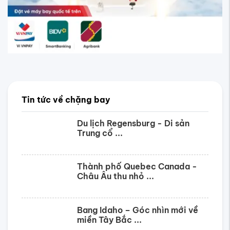
Thành phố Quebec Canada -
Châu Âu thu nhỏ ...
Bang Idaho – Góc nhìn mới về
miền Tây Bắc ...
Du lịch Freiburg im Breisgau -
Cửa ngõ ...
Khám phá các thành phố ở
British ...