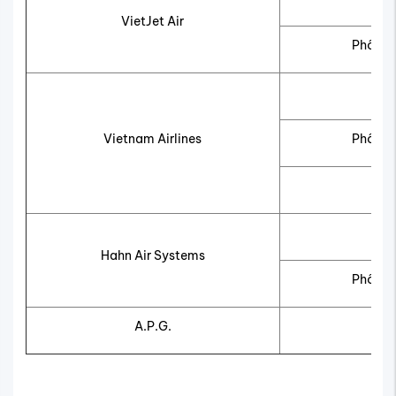
VietJet Air
Phổ th
Ph
Vietnam Airlines
Phổ th
Thư
Ph
Hahn Air Systems
Phổ th
A.P.G.
Ph