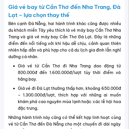
Giá vé đi Đà Lạt thường thấp hơn, khoảng 650.000đ
– 1.300.000đ/lượt, thích hợp với những ai muốn
khám phá cao nguyên mùa lạnh hoặc các lễ hội hoa
đặc trưng.
Những hành trình này cũng có thể kết hợp linh hoạt cùng
vé từ Cần Thơ đến Đà Nẵng cho một chuyến đi dài ngày
dọc miền Trung – Tây Nguyên đầy thú vị.
Khi nào nên bay? Những tháng có vé rẻ
nhất trong năm
Theo kinh nghiệm thực tế và số liệu từ các nền tảng bán
vé, các tháng có vé máy bay giá rẻ Cần Thơ Đà Nẵng
thường rơi vào:
Tháng 5: sau kỳ nghỉ lễ 30/4 – 1/5, nhu cầu giảm.
Tháng 9 – 10: mùa thấp điểm du lịch, ít biến động
giá.
Giữa tuần: các ngày thứ 3, thứ 4 và thứ 5 giá thường
rẻ hơn cuối tuần.