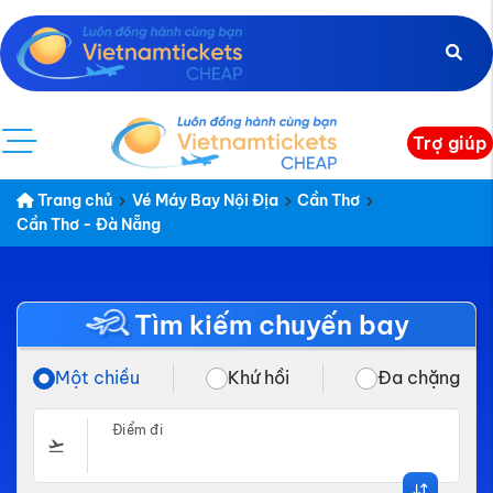
Trợ giúp
Trang chủ
Vé Máy Bay Nội Địa
Cần Thơ
Cần Thơ - Đà Nẵng
Tìm kiếm chuyến bay
Một chiều
Khứ hồi
Đa chặng
Điểm đi