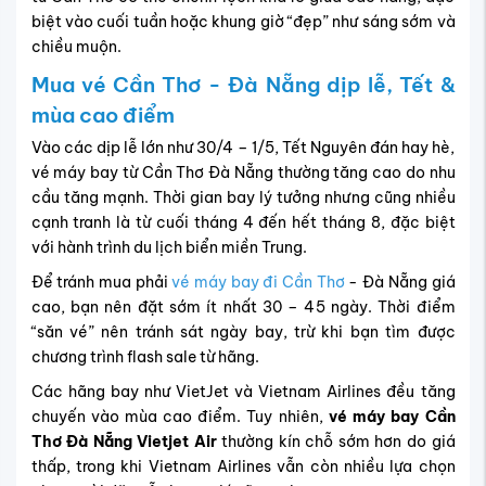
biệt vào cuối tuần hoặc khung giờ “đẹp” như sáng sớm và
chiều muộn.
Mua vé Cần Thơ - Đà Nẵng dịp lễ, Tết &
mùa cao điểm
Vào các dịp lễ lớn như 30/4 – 1/5, Tết Nguyên đán hay hè,
vé máy bay từ Cần Thơ Đà Nẵng thường tăng cao do nhu
cầu tăng mạnh. Thời gian bay lý tưởng nhưng cũng nhiều
cạnh tranh là từ cuối tháng 4 đến hết tháng 8, đặc biệt
với hành trình du lịch biển miền Trung.
Để tránh mua phải
vé máy bay đi Cần Thơ
- Đà Nẵng giá
cao, bạn nên đặt sớm ít nhất 30 – 45 ngày. Thời điểm
“săn vé” nên tránh sát ngày bay, trừ khi bạn tìm được
chương trình flash sale từ hãng.
Các hãng bay như VietJet và Vietnam Airlines đều tăng
chuyến vào mùa cao điểm. Tuy nhiên,
vé máy bay Cần
Thơ Đà Nẵng
Vietjet Air
thường kín chỗ sớm hơn do giá
thấp, trong khi Vietnam Airlines vẫn còn nhiều lựa chọn