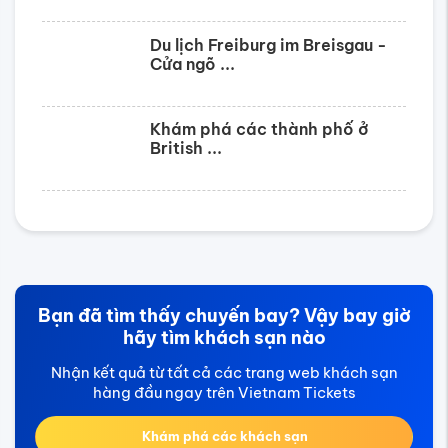
Bạn đã tìm thấy chuyến bay? Vậy bay giờ
hãy tìm khách sạn nào
Nhận kết quả từ tất cả các trang web khách sạn
hàng đầu ngay trên Vietnam Tickets
Khám phá các khách sạn
Hình thức đặt vé
Đặt vé online
Tìm kiếm vé nhanh nhất với giá rẻ và tiện lợi nhất
Đến văn phòng
Số 69 Võ Thị Sáu, Phường 6, Quận 3, TP Hồ Chí Minh