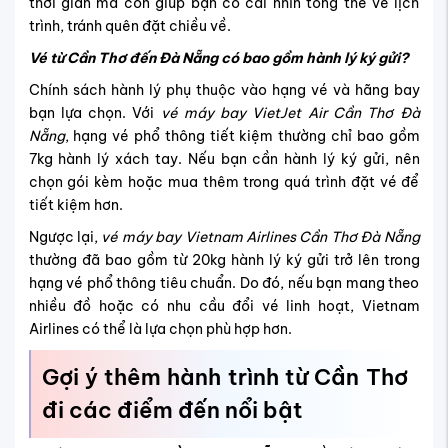
7kg hành lý xách tay. Nếu bạn cần hành lý ký gửi, nên
chọn gói kèm hoặc mua thêm trong quá trình đặt vé để
tiết kiệm hơn.
Ngược lại,
vé máy bay Vietnam Airlines Cần Thơ Đà Nẵng
thường đã bao gồm từ 20kg hành lý ký gửi trở lên trong
hạng vé phổ thông tiêu chuẩn. Do đó, nếu bạn mang theo
nhiều đồ hoặc có nhu cầu đổi vé linh hoạt, Vietnam
Airlines có thể là lựa chọn phù hợp hơn.
Gợi ý thêm hành trình từ Cần Thơ
đi các điểm đến nổi bật
Ngoài
vé máy bay Cần Thơ Đà Nẵng
, nhiều hành khách
còn tìm kiếm các hành trình tương tự từ miền Tây đến
những điểm đến du lịch nổi bật khác như Nha Trang, Đà
Lạt hay Huế. Những lựa chọn này không chỉ giúp bạn có
thêm điểm dừng chân mới mẻ mà còn tối ưu chi phí và
thời gian bay nếu biết cách đặt vé hợp lý.