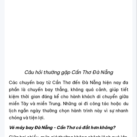
Câu hỏi thường gặp Cần Thơ Đà Nẵng
Các chuyến bay từ Cần Thơ đến Đà Nẵng hiện nay đa
phần là chuyến bay thẳng, không quá cảnh, giúp tiết
kiệm thời gian đáng kể cho hành khách di chuyển giữa
miền Tây và miền Trung. Những ai đi công tác hoặc du
lịch ngắn ngày thường chọn hành trình này vì sự nhanh
chóng và tiện lợi.
Vé máy bay Đà Nẵng - Cần Thơ có đắt hơn không?
Giữa hai chiều, mức giá thường không chênh lệch quá lớn,
tuy nhiên trong một số khung giờ cao điểm hoặc khi nhu
cầu tăng, vé máy bay chiều ngược lại Đà Nẵng về Cần
Thơ có thể cao hơn khoảng 10–20%.
Đặc biệt vào các dịp cao điểm du lịch như lễ 30/4, Tết
hoặc cuối tuần, giá chiều về thường tăng nhẹ do lượng