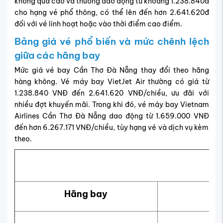
không quá cao và thường dao động từ khoảng 1.238.840đ
cho hạng vé phổ thông, có thể lên đến hơn 2.641.620đ
đối với vé linh hoạt hoặc vào thời điểm cao điểm.
Bảng giá vé phổ biến và mức chênh lệch
giữa các hãng bay
Mức giá vé bay Cần Thơ Đà Nẵng thay đổi theo hãng
hàng không. Vé máy bay VietJet Air thường có giá từ
1.238.840 VNĐ đến 2.641.620 VNĐ/chiều, ưu đãi với
nhiều đợt khuyến mãi. Trong khi đó, vé máy bay Vietnam
Airlines Cần Thơ Đà Nẵng dao động từ 1.659.000 VNĐ
đến hơn 6.267.171 VNĐ/chiều, tùy hạng vé và dịch vụ kèm
theo.
V
Hãng bay
Hạ
Ph