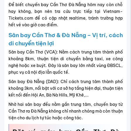
Để biết chuyến bay Cần Thơ Đà Nẵng hôm nay còn chỗ
hay không, bạn nên tra cứu trực tiếp tại Vietnam-
Tickets.com để có cập nhật realtime, tránh trường hợp
hết vé vào giờ cao điểm.
Sân bay Cần Thơ & Đà Nẵng – Vị trí, cách
di chuyển tiện lợi
Sân bay Cần Thơ (VCA): Nằm cách trung tâm thành phố
khoảng 8km, thuận tiện di chuyển bằng taxi, xe công
nghệ hoặc xe buýt. Đây là sân bay lớn nhất vùng ĐBSCL,
phục vụ cả nội địa lẫn quốc tế.
Sân bay Đà Nẵng (DAD): Chỉ cách trung tâm thành phố
khoảng 3km, nổi bật với cơ sở hạ tầng hiện đại, thuận tiện
kết nối đến Hội An, Bà Nà Hills, Mỹ Khê,...
Nhờ hai sân bay đều nằm gần trung tâm, chuyến bay từ
Cần Thơ ra Đà Nẵng không chỉ nhanh chóng mà còn thuận
tiện cho du lịch tự túc hoặc công tác.