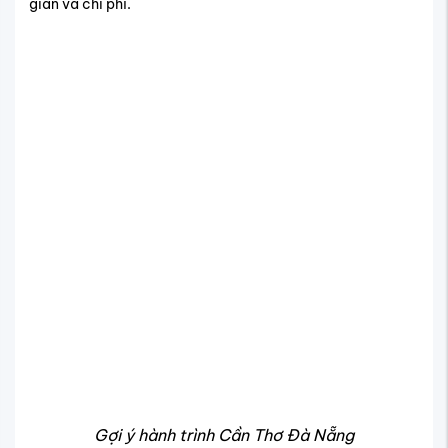
Gợi ý hành trình Cần Thơ Đà Nẵng
Giá vé bay từ Cần Thơ đến Nha Trang, Đà
Lạt – lựa chọn thay thế
Bên cạnh Đà Nẵng, hai hành trình khác cũng được nhiều
du khách miền Tây yêu thích là vé máy bay Cần Thơ Nha
Trang và giá vé máy bay Cần Thơ Đà Lạt. Đây là những
điểm đến nổi tiếng với khí hậu dễ chịu, cảnh quan thiên
nhiên hấp dẫn và phù hợp cho cả du lịch gia đình lẫn nghỉ
dưỡng cá nhân.
Giá vé từ Cần Thơ đi Nha Trang dao động từ
800.000đ đến 1.600.000đ/lượt tùy thời điểm và
hãng bay.