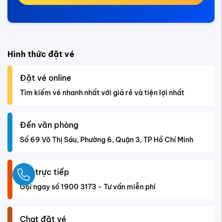
Gọi trực tiếp
Gọi ngay số 1900 3173 - Tư vấn miễn phí
Chat đặt vé
Trò chuyện trực tiếp qua bộ chat ở góc phải màn hình
Đăng ký đặt vé máy bay ngay
Ngay
Họ và tên
*
Số điện thoại
*