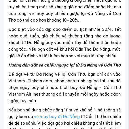
khách từ Đà Nẵng bay vào miền Tây để thăm thân hoặc
công tác. Nếu bạn đặt vé khứ hồi Cần Thơ Đà Nẵng, mức
giá sẽ ổn định và tiết kiệm hơn so với mua lẻ từng chiều.
Hướng dẫn đặt vé chiều ngược lại từ Đà Nẵng về Cần Thơ
Để đặt vé từ Đà Nẵng về lại Cần Thơ, bạn chỉ cần vào
Vietnam-Tickets.com, chọn hành trình ngược lại, sau đó
chọn ngày bay phù hợp. Lịch bay Đà Nẵng – Cần Thơ
Vietnam Airlines thường có 1 chuyến mỗi ngày hoặc cách
ngày, tùy mùa.
Nếu bạn sử dụng chức năng “tìm vé khứ hồi”, hệ thống sẽ
gợi ý luôn cả
vé máy bay đi Đà Nẵng
từ Cần Thơ hai chiều
để dễ so sánh. Việc đặt gộp hai chiều không chỉ tiết kiệm
thời gian mà còn giúp bạn có cái nhìn tổng thể về lịch
trình, tránh quên đặt chiều về.
Vé từ Cần Thơ đến Đà Nẵng có bao gồm hành lý ký gửi?
Chính sách hành lý phụ thuộc vào hạng vé và hãng bay
bạn lựa chọn. Với
vé máy bay VietJet Air Cần Thơ Đà
Nẵng
, hạng vé phổ thông tiết kiệm thường chỉ bao gồm