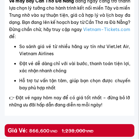
👉 Đặt vé ngay hôm nay để có giá tốt nhất – đừng bỏ lỡ
những ưu đãi hấp dẫn đang diễn ra mỗi ngày!
Giá Vé:
866,600
1,238,000
VND
VND
Khuyến mãi
Chuyến bay
Giảm 200.000đ khi đặt vé khứ hồi, lên đến
1.800.000đ/Đơn hàng
Hạn sử dụng: 15/04 - 30/04
Điều kiện
Nhập mã khi thanh toán
SUMMER100
Sao chép