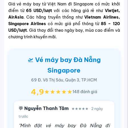
Giá vé máy bay từ Việt Nam đi Singapore có mức khởi
điểm từ
65 USD/lượt
với các hãng giá rẻ như
Vietjet,
AirAsia
. Các hãng truyền thống như
Vietnam Airlines,
Singapore Airlines
có mức giá phổ thông từ
85 – 120
USD/lượt
. Giá thay đổi theo ngày bay, mùa cao điểm và
chương trình khuyến mãi.
🛫
Vé máy bay Đà Nẵng
Singapore
69 Đ. Võ Thị Sáu, Quận 3, TP.HCM
4,9
★★★★★
148 đánh giá
💬
Nguyễn Thanh Tâm
★★★★★ · 2 ngày
trước
"Mình đặt vé máy bay Đà Nẵng đi