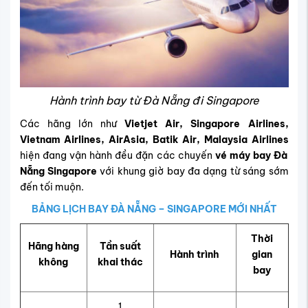
Hành trình bay từ Đà Nẵng đi Singapore
Các hãng lớn như
Vietjet Air, Singapore Airlines,
Vietnam Airlines, AirAsia, Batik Air, Malaysia Airlines
hiện đang vận hành đều đặn các chuyến
vé máy bay Đà
Nẵng Singapore
với khung giờ bay đa dạng từ sáng sớm
đến tối muộn.
BẢNG LỊCH BAY ĐÀ NẴNG – SINGAPORE MỚI NHẤT
Thời
Hãng hàng
Tần suất
Hành trình
gian
không
khai thác
bay
1