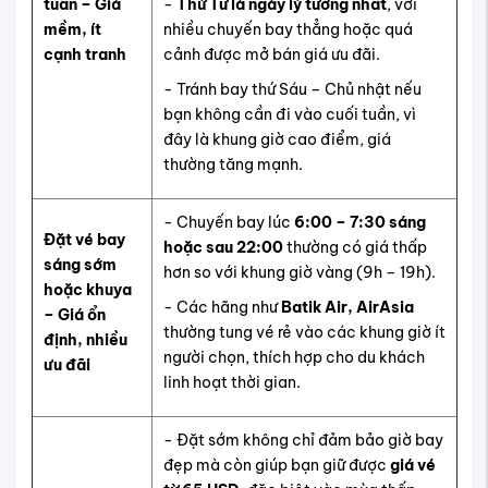
tuần – Giá
-
Thứ Tư là ngày lý tưởng nhất
, với
mềm, ít
nhiều chuyến bay thẳng hoặc quá
cạnh tranh
cảnh được mở bán giá ưu đãi.
- Tránh bay thứ Sáu – Chủ nhật nếu
bạn không cần đi vào cuối tuần, vì
đây là khung giờ cao điểm, giá
thường tăng mạnh.
- Chuyến bay lúc
6:00 – 7:30 sáng
Đặt vé bay
hoặc sau 22:00
thường có giá thấp
sáng sớm
hơn so với khung giờ vàng (9h – 19h).
hoặc khuya
- Các hãng như
Batik Air, AirAsia
– Giá ổn
thường tung vé rẻ vào các khung giờ ít
định, nhiều
người chọn, thích hợp cho du khách
ưu đãi
linh hoạt thời gian.
- Đặt sớm không chỉ đảm bảo giờ bay
đẹp mà còn giúp bạn giữ được
giá vé