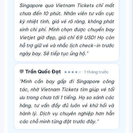
Singapore qua Vietnam Tickets chỉ mất
chưa đến 10 phút. Nhân viên tư vấn cực
kỳ nhiệt tình, giá vé rõ ràng, không phát
sinh chi phí. Mình chọn được chuyến bay
Vietjet giờ đẹp, giá chỉ 69 USD! Họ còn
hỗ trợ giữ vé và nhắc lịch check-in trước
ngày bay. Sẽ tiếp tục ủng hộ."
💬
Trần Quốc Đạt
★★★★☆ · 1 tháng trước
"Mình cần bay gấp đi Singapore công
tác, nhờ Vietnam Tickets tìm giúp vé tối
ưu trong chưa tới 1 tiếng. Họ so sánh các
hãng, tư vấn đầy đủ luôn vé khứ hồi và
hành lý. Dịch vụ chuyên nghiệp hơn hẳn
các chỗ mình từng đặt trước đây."