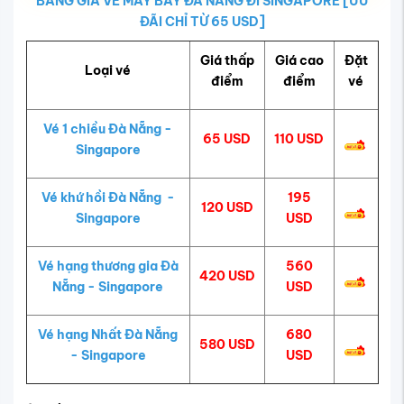
BẢNG GIÁ VÉ MÁY BAY ĐÀ NẴNG ĐI SINGAPORE [ƯU
ĐÃI CHỈ TỪ 65 USD]
Giá thấp
Giá cao
Đặt
Loại vé
điểm
điểm
vé
Vé 1 chiều Đà Nẵng -
65 USD
110 USD
Singapore
Vé khứ hồi Đà Nẵng -
195
120 USD
Singapore
USD
Vé hạng thương gia Đà
560
420 USD
Nẵng - Singapore
USD
Vé hạng Nhất Đà Nẵng
680
580 USD
- Singapore
USD