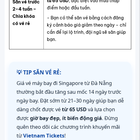
từ 65 USD
, đặc biệt vào mùa thấp
Săn vé trước
điểm hoặc đầu tuần.
2–4 tuần –
Chìa khóa
- Bạn có thể săn vé bằng cách đăng
có vé rẻ
ký cảnh báo giá giảm theo ngày – chỉ
cần để lại lộ trình, đội ngũ sẽ săn giúp
bạn.
💡 TIP SĂN VÉ RẺ:
Giá vé máy bay đi Singapore từ Đà Nẵng
thường bắt đầu tăng sau mốc 14 ngày trước
ngày bay. Đặt sớm từ 21–30 ngày giúp bạn dễ
dàng chốt được vé
từ 65 USD
và lựa chọn
được
giờ bay đẹp, ít biến động giá
. Đừng
quên theo dõi các chương trình khuyến mãi
từ
Vietnam Tickets
!