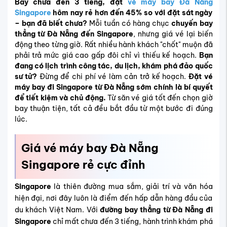
Bay chưa đến 3 tiếng, đặt
vé máy bay Đà Nẵng
Singapore
hôm nay rẻ hơn đến 45% so với đặt sát ngày
– bạn đã biết chưa?
Mỗi tuần có hàng chục
chuyến bay
thẳng từ Đà Nẵng đến Singapore
, nhưng giá vé lại biến
động theo từng giờ. Rất nhiều hành khách "chốt" muộn đã
phải trả mức giá cao gấp đôi chỉ vì thiếu kế hoạch.
Bạn
đang có lịch trình công tác, du lịch, khám phá đảo quốc
sư tử?
Đừng để chi phí vé làm cản trở kế hoạch.
Đặt vé
máy bay đi Singapore từ Đà Nẵng sớm chính là bí quyết
để tiết kiệm và chủ động.
Từ săn vé giá tốt đến chọn giờ
bay thuận tiện, tất cả đều bắt đầu từ một bước đi đúng
lúc.
Giá vé máy bay Đà Nẵng
Singapore rẻ cực đỉnh
Singapore
là thiên đường mua sắm, giải trí và văn hóa
hiện đại, nơi đây luôn là điểm đến hấp dẫn hàng đầu của
du khách Việt Nam. Với
đường bay thẳng từ Đà Nẵng đi
Singapore
chỉ mất chưa đến 3 tiếng
, hành trình khám phá