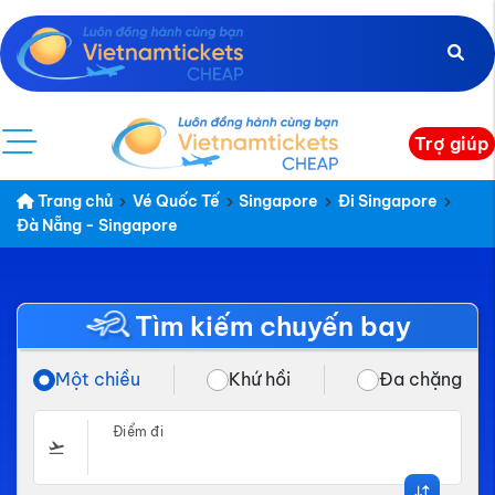
Trợ giúp
Trang chủ
Vé Quốc Tế
Singapore
Đi Singapore
Đà Nẵng - Singapore
Tìm kiếm chuyến bay
Một chiều
Khứ hồi
Đa chặng
Điểm đi