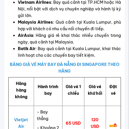
Vietnam Airlines
: Bay quá cảnh tại TP.HCM hoặc Hà
Nội, nổi bật với dịch vụ chuyên nghiệp và hành lý ký
gửi lớn.
Malaysia Airlines
: Quá cảnh tại Kuala Lumpur, phù
hợp với khách có nhu cầu nối chuyến đi tiếp.
AirAsia
: Hãng giá rẻ khai thác nhiều chuyến trong
ngày, quá cảnh tại Malaysia.
Batik Air
: Bay quá cảnh tại Kuala Lumpur, khai thác
linh hoạt cho các chuyến bay tiết kiệm.
BẢNG GIÁ VÉ MÁY BAY ĐÀ NẴNG ĐI SINGAPORE THEO
HÃNG
Hãng
Hành trình
Giá vé 1
Giá vé
Đặt
hàng
bay
chiều
khứ hồi
vé
không
- Bay
thẳng
Vietjet
120
65 USD
Air
USD
- Khoảng 2