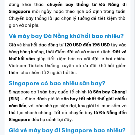
đang khai thác
chuyến bay thẳng từ Đà Nẵng đi
Singapore
mỗi ngày hoặc theo lịch cố định trong tuần.
Chuyến bay thẳng là lựa chọn lý tưởng để tiết kiệm thời
gian và chi phí.
Vé máy bay Đà Nẵng khứ hồi bao nhiêu?
Giá vé khứ hồi dao động từ
120 USD đến 195 USD
tùy vào
hãng hàng không, thời điểm đặt vé và mùa du lịch.
Đặt vé
khứ hồi sớm
giúp tiết kiệm hơn so với đặt lẻ hai chiều.
Vietnam Tickets thường xuyên có ưu đãi khứ hồi giảm
thêm cho nhóm từ 2 người trở lên.
Singapore có bao nhiêu sân bay?
Singapore có 1 sân bay quốc tế chính là
Sân bay Changi
(SIN)
– được đánh giá là
sân bay tốt nhất thế giới nhiều
năm liền
, với các nhà ga hiện đại, khu giải trí, mua sắm và
thủ tục nhanh chóng. Tất cả chuyến bay
từ Đà Nẵng đến
Singapore
đều hạ cánh tại đây.
Giá vé máy bay đi Singapore bao nhiêu?