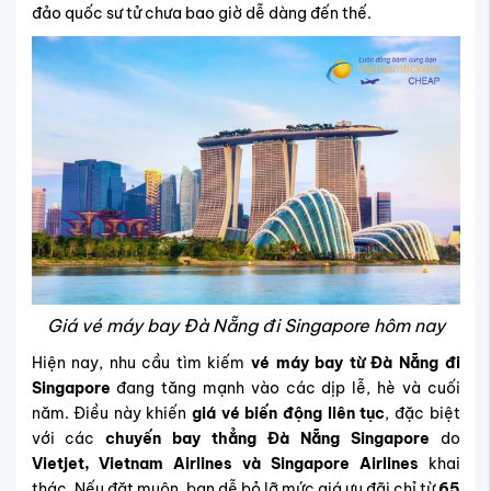
đảo quốc sư tử chưa bao giờ dễ dàng đến thế.
Giá vé máy bay Đà Nẵng đi Singapore hôm nay
Hiện nay, nhu cầu tìm kiếm
vé máy bay từ Đà Nẵng đi
Singapore
đang tăng mạnh vào các dịp lễ, hè và cuối
năm. Điều này khiến
giá vé biến động liên tục
, đặc biệt
với các
chuyến bay thẳng Đà Nẵng Singapore
do
Vietjet, Vietnam Airlines và Singapore Airlines
khai
thác. Nếu đặt muộn, bạn dễ bỏ lỡ mức giá ưu đãi chỉ từ
65