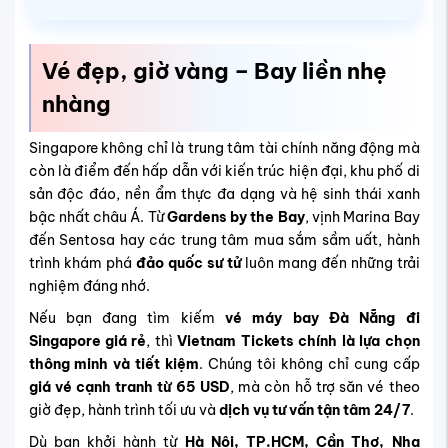
Vé đẹp, giờ vàng – Bay liền nhẹ
nhàng
Singapore không chỉ là trung tâm tài chính năng động mà
còn là điểm đến hấp dẫn với kiến trúc hiện đại, khu phố di
sản độc đáo, nền ẩm thực đa dạng và hệ sinh thái xanh
bậc nhất châu Á. Từ
Gardens by the Bay
, vịnh Marina Bay
đến Sentosa hay các trung tâm mua sắm sầm uất, hành
trình khám phá
đảo quốc sư tử
luôn mang đến những trải
nghiệm đáng nhớ.
Nếu bạn đang tìm kiếm
vé máy bay Đà Nẵng đi
Singapore giá rẻ
, thì
Vietnam Tickets chính là lựa chọn
thông minh và tiết kiệm
. Chúng tôi không chỉ cung cấp
giá vé cạnh tranh từ 65 USD
, mà còn hỗ trợ săn vé theo
giờ đẹp, hành trình tối ưu và
dịch vụ tư vấn tận tâm 24/7
.
Dù bạn khởi hành từ
Hà Nội, TP.HCM, Cần Thơ, Nha