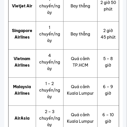
2 giờ 50
Vietjet Air
chuyến/ng
Bay thẳng
phút
ày
1
Singapore
2 giờ
chuyến/ng
Bay thẳng
Airlines
45 phút
ày
4
Vietnam
Quá cảnh
5 – 8
chuyến/ng
Airlines
TP.HCM
giờ
ày
1 – 2
Malaysia
Quá cảnh
6 – 9
chuyến/ng
Airlines
Kuala Lumpur
giờ
ày
2 – 3
Quá cảnh
6 – 10
AirAsia
chuyến/ng
Kuala Lumpur
giờ
ày