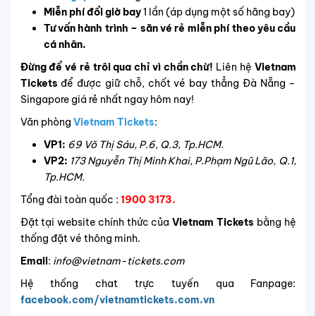
Miễn phí đổi giờ bay
1 lần (áp dụng một số hãng bay)
Tư vấn hành trình – săn vé rẻ miễn phí theo yêu cầu
cá nhân.
Đừng để vé rẻ trôi qua chỉ vì chần chừ!
Liên hệ
Vietnam
Tickets
để được giữ chỗ, chốt vé bay thẳng Đà Nẵng –
Singapore giá rẻ nhất ngay hôm nay!
Văn phòng
Vietnam Tickets
:
VP1:
69 Võ Thị Sáu, P.6, Q.3, Tp.HCM.
VP2:
173 Nguyễn Thị Minh Khai, P.Phạm Ngũ Lão, Q.1,
Tp.HCM.
Tổng đài toàn quốc :
1900 3173.
Đặt tại website chính thức của
Vietnam Tickets
bằng hệ
thống đặt vé thông minh.
Email
:
info@vietnam-tickets.com
Hệ thống chat trực tuyến qua Fanpage:
facebook.com/vietnamtickets.com.vn