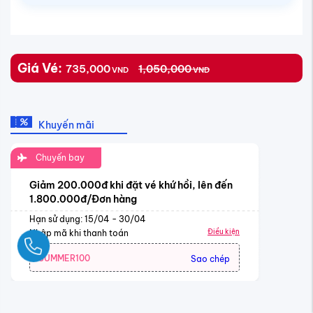
Giá Vé:
735,000
1,050,000
VND
VND
Khuyến mãi
Chuyến bay
Giảm 200.000đ khi đặt vé khứ hồi, lên đến
1.800.000đ/Đơn hàng
Hạn sử dụng: 15/04 - 30/04
Điều kiện
Nhập mã khi thanh toán
Ngay
SUMMER100
Sao chép