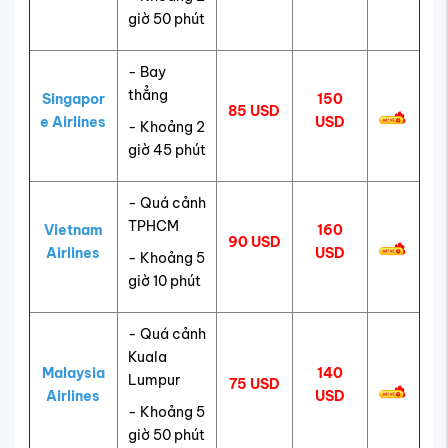
giờ 50 phút
- Bay
thẳng
Singapor
150
85 USD
e Airlines
USD
- Khoảng 2
giờ 45 phút
- Quá cảnh
TPHCM
Vietnam
160
90 USD
Airlines
USD
- Khoảng 5
giờ 10 phút
- Quá cảnh
Kuala
Malaysia
140
Lumpur
75 USD
Airlines
USD
- Khoảng 5
giờ 50 phút