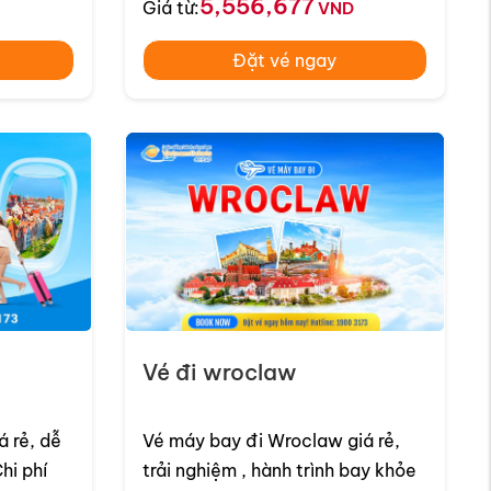
5,556,677
Giá từ:
VND
Đặt vé ngay
Vé đi wroclaw
h cho hạng vé Thương Gia. Mức giá này sẽ bao
 rẻ, dễ
Vé máy bay đi Wroclaw giá rẻ,
trải nghiệm , hành trình bay khỏe