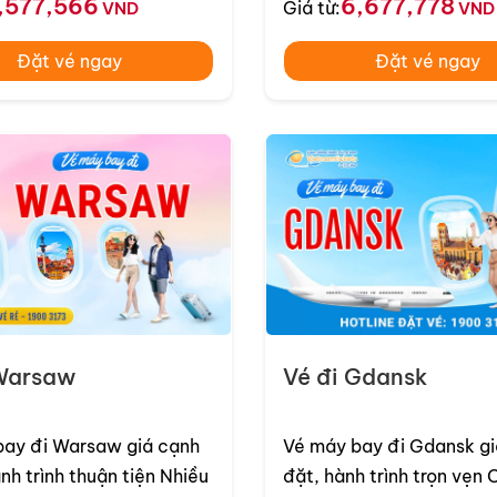
,577,566
6,677,778
Giá từ:
VND
đông ...
VND
Đặt vé ngay
Đặt vé ngay
Các hãng bay đi Ba Lan từ Việt Nam
 Warsaw
Vé đi Gdansk
mới nhất hiện nay
D/lượt
dành cho hạng vé Phổ thông, từ
831 USD/lượt
dàn
bay đi Warsaw giá cạnh
Vé máy bay đi Gdansk giá
à Nẵng đến Warsaw và Krakow.
h trình thuận tiện Nhiều
đặt, hành trình trọn vẹn Chi phí