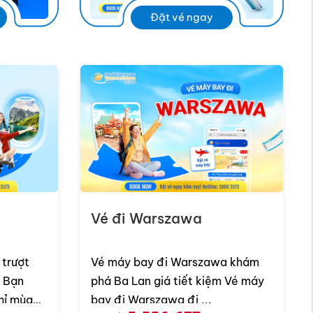
Đặt vé ngay
TỪ 352 USD
 rẻ ngay.
Vé đi Warszawa
 trượt
Vé máy bay đi Warszawa khám
n
phá Ba Lan giá tiết kiệm Vé máy
hỉ mùa
bay đi Warszawa đi ...