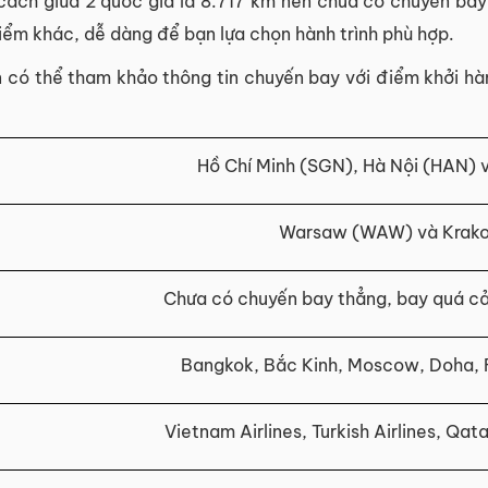
ch giữa 2 quốc gia là 8.717 km nên chưa có chuyến bay 
m khác, dễ dàng để bạn lựa chọn hành trình phù hợp.
có thể tham khảo thông tin chuyến bay với điểm khởi hành
Hồ Chí Minh (SGN), Hà Nội (HAN)
Warsaw (WAW) và Krak
Chưa có chuyến bay thẳng, bay quá cản
Bangkok, Bắc Kinh, Moscow, Doha, Fra
Vietnam Airlines, Turkish Airlines, Qat