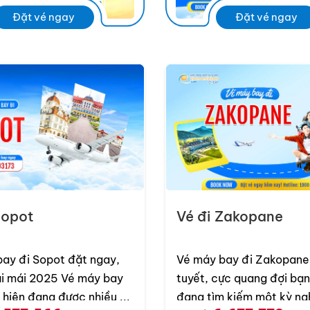
Đặt vé ngay
Đặt vé ngay
18 tiếng 40 phút
(quá cảnh 2 điểm dừng)
 vấn hãng hàng không phù hợp và đặt vé bay đi Ba Lan giá
Sopot
Vé đi Zakopane
ay đi Sopot đặt ngay,
Vé máy bay đi Zakopane
i 2025 Vé máy bay
tuyết, cực quang đợi bạn Bạ
đi Sopot hiện đang được nhiều ...
đang tìm kiếm một kỳ ng