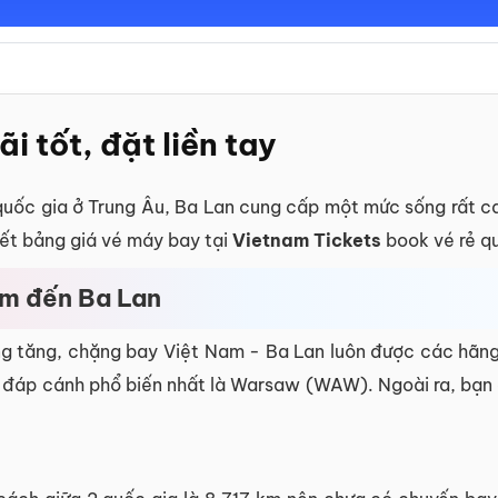
i tốt, đặt liền tay
uốc gia ở Trung Âu, Ba Lan cung cấp một mức sống rất cao
iết bảng giá vé máy bay tại
Vietnam Tickets
book vé rẻ q
am đến Ba Lan
càng tăng, chặng bay Việt Nam - Ba Lan luôn được các hã
 đáp cánh phổ biến nhất là Warsaw (WAW). Ngoài ra, bạn