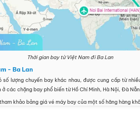
Thời gian bay từ Việt Nam đi Ba Lan
am - Ba Lan
 số lượng chuyến bay khác nhau, được cung cấp từ nhiều
n ở các chặng bay phổ biến từ Hồ Chí Minh, Hà Nội, Đà N
tham khảo bảng giá vé máy bay của một số hãng hàng khô
THỜI GIAN BAY
16h 25m