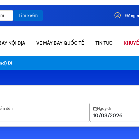
Tìm kiếm
Đăng 
BAY NỘI ĐỊA
VÉ MÁY BAY QUỐC TẾ
TIN TỨC
KHUYẾ
nd) Đi
ểm đến
Ngày đi