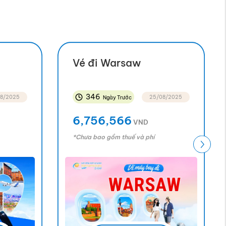
TỪ 327 USD
TỪ 320 USD
Vé đi Warsaw
346
8/2025
25/08/2025
Ngày Trước
TỪ 337 USD
6,756,566
VND
*Chưa bao gồm thuế và phí
TỪ 341 USD
TỪ 357 USD