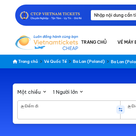
TRANG CHỦ
VÉ MÁY 
Trang chủ
Vé Quốc Tế
Ba Lan (Poland)
Ba Lan (Pola
Một chiều
1 Người lớn
Điểm đi
Đi