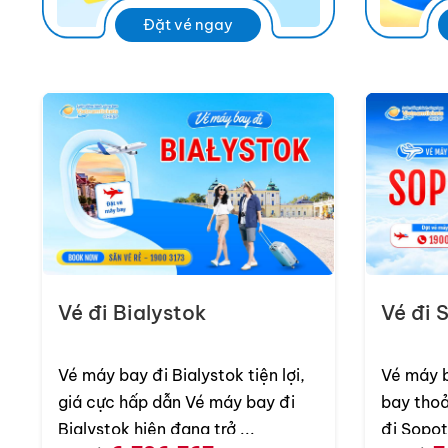
Đặt vé ngay
Singapore Airlines
>> Liên hệ Hotline đặt vé
1900 3173
để được tư
Vé đi Bialystok
Vé đi 
Vé máy bay đi Bialystok tiện lợi,
Vé máy b
giá cực hấp dẫn Vé máy bay đi
bay thoải má
Bialystok hiện đang trở ...