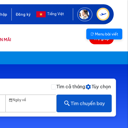
Tiếng Việt
nhập
Đăng ký
📑 Menu bài viết
Trợ giúp
N MÃI
Tìm cả tháng
Tùy chọn
Ngày về
Tìm chuyến bay