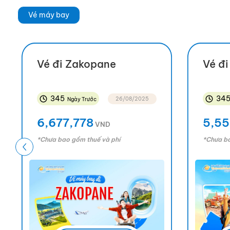
Turkish Airlines
Vé máy bay
Vietnam Airlines + Luftha
Vé đi Zakopane
Vé đ
345
34
26/08/2025
Ngày Trước
Qatar Airways
6,677,778
5,55
VND
*Chưa bao gồm thuế và phí
*Chưa ba
Emirates
Air France