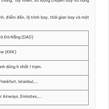
thẳng. Tuy nhiên, số lượng chuyến bay và hãng
, điểm đến, lộ trình bay, thời gian bay và một
 và Đà Nẵng (DAD)
ow (KRK)
h dừng ít nhất 1 trạm.
nkfurt, Istanbul,...
ar Airways, Emirates,...