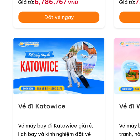
6,786,767
7
Giá từ:
Giá từ:
VND
Đặt vé ngay
Vé đi Katowice
Vé đi
Bảng giá vé máy bay đi Ba Lan 
Hiện nay, giá vé máy bay dao động từ
327 US
Vé máy bay đi Katowice giá rẻ,
Vé máy 
gồm các chặng bay từ Hồ Chí Minh, Hà Nội, Đ
lịch bay và kinh nghiệm đặt vé
tranh, hàn