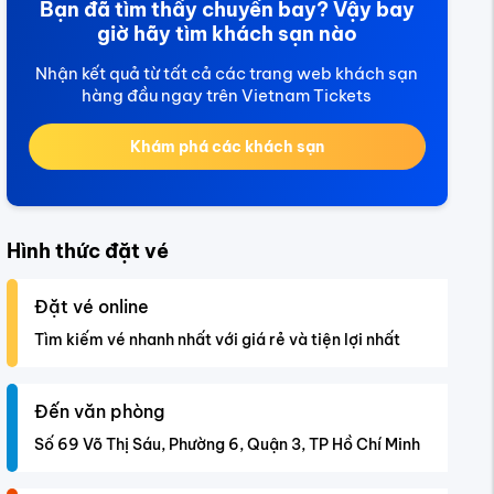
Bạn đã tìm thấy chuyến bay? Vậy bay
giờ hãy tìm khách sạn nào
Nhận kết quả từ tất cả các trang web khách sạn
hàng đầu ngay trên Vietnam Tickets
Khám phá các khách sạn
Hình thức đặt vé
Đặt vé online
Tìm kiếm vé nhanh nhất với giá rẻ và tiện lợi nhất
Đến văn phòng
Số 69 Võ Thị Sáu, Phường 6, Quận 3, TP Hồ Chí Minh