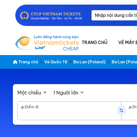
TRANG CHỦ
VÉ MÁY 
Trang chủ
Vé Quốc Tế
Ba Lan (Poland)
Ba Lan (Pola
Một chiều
1 Người lớn
Điểm đi
Đi