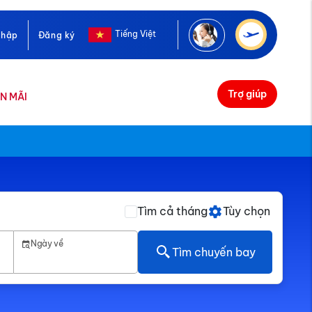
Tiếng Việt
nhập
Đăng ký
Trợ giúp
N MÃI
Tìm cả tháng
Tùy chọn
Ngày về
Tìm chuyến bay