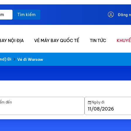
Tìm kiếm
Đăng 
BAY NỘI ĐỊA
VÉ MÁY BAY QUỐC TẾ
TIN TỨC
KHUYẾ
nd) Đi
Vé đi Warsaw
ểm đến
Ngày đi