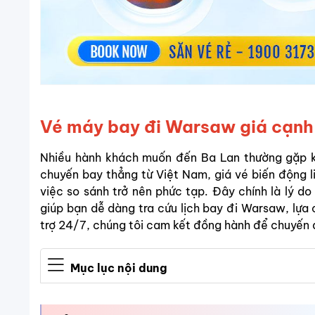
Vé máy bay đi Warsaw giá cạnh t
Nhiều hành khách muốn đến Ba Lan thường gặp k
chuyến bay thẳng từ Việt Nam, giá vé biến động l
việc so sánh trở nên phức tạp. Đây chính là lý do
giúp bạn dễ dàng tra cứu lịch bay đi Warsaw, lựa c
trợ 24/7, chúng tôi cam kết đồng hành để chuyến đi
Mục lục nội dung