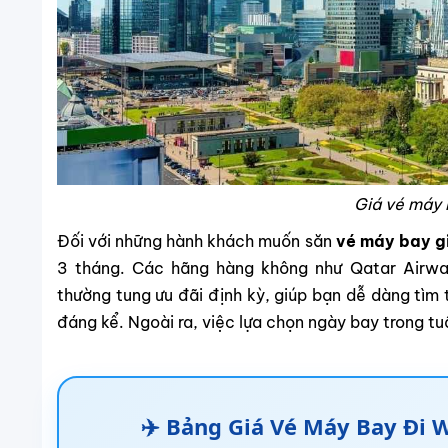
Giá vé máy
Đối với những hành khách muốn săn
vé máy bay g
3 tháng. Các hãng hàng không như Qatar Airways
thường tung ưu đãi định kỳ, giúp bạn dễ dàng tìm
đáng kể. Ngoài ra, việc lựa chọn ngày bay trong tu
✈️ Bảng Giá Vé Máy Bay Đi