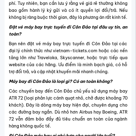
đại lý chính thức như vietnam-tickets.com hoặc các nền
tảng lớn như Traveloka, Skyscanner, hoặc trực tiếp qua
website của các hãng. Ưu điểm là minh bạch giá, có hỗ
trợ đổi trả, và cập nhật khuyến mãi nhanh chóng.
Máy bay đi Côn Đảo là loại gì? Có an toàn không?
Các chuyến bay đến Côn Đảo chủ yếu sử dụng máy bay
ATR 72 (loại phản lực cánh quạt nhỏ, chở được khoảng 70
khách). Đây là dòng máy bay hiện đại, chuyên dụng cho
các đường bay ngắn. Dù nhỏ hơn Airbus hay Boeing, ATR
72 vẫn đảm bảo đầy đủ tiêu chuẩn an toàn của ngành
hàng không quốc tế.
Đi Côn Đảo máy bay gì phù hợp cho người lớn tuổi?
Nếu bạn đi cùng người lớn tuổi hoặc ưu tiên sự thoải mái,
nên chọn vé máy bay
Vietnam Airlines
đi Côn Đảo hoặc
Bamboo Airways. Hai hãng này cung cấp ghế ngồi rộng
hơn, phục vụ nhẹ và thường có dịch vụ hỗ trợ tại sân bay
tốt hơn so với các hãng giá rẻ.