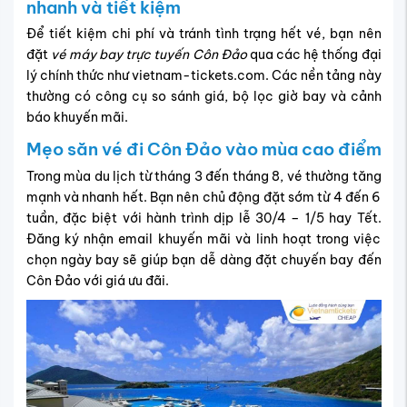
nhanh và tiết kiệm
Để tiết kiệm chi phí và tránh tình trạng hết vé, bạn nên
đặt
vé máy bay trực tuyến Côn Đảo
qua các hệ thống đại
lý chính thức như vietnam-tickets.com. Các nền tảng này
thường có công cụ so sánh giá, bộ lọc giờ bay và cảnh
báo khuyến mãi.
Mẹo săn vé đi Côn Đảo vào mùa cao điểm
Trong mùa du lịch từ tháng 3 đến tháng 8, vé thường tăng
mạnh và nhanh hết. Bạn nên chủ động đặt sớm từ 4 đến 6
tuần, đặc biệt với hành trình dịp lễ 30/4 – 1/5 hay Tết.
Đăng ký nhận email khuyến mãi và linh hoạt trong việc
chọn ngày bay sẽ giúp bạn dễ dàng đặt chuyến bay đến
Côn Đảo với giá ưu đãi.