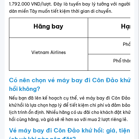
1.792.000 VND/lượt. Đây là tuyến bay lý tưởng với người
dân miền Tây muốn tiết kiệm thời gian di chuyển.
Hãng bay
Hạng 
Phổ th
Vietnam Airlines
Phổ thông đ
Có nên chọn vé máy bay đi Côn Đảo khứ
hồi không?
Nếu bạn đã lên kế hoạch cụ thể, vé máy bay đi Côn Đảo
khứ hồi là lựa chọn hợp lý để tiết kiệm chi phí và đảm bảo
lịch trình ổn định. Nhiều hãng có ưu đãi cho khách đặt khứ
hồi cùng hãng, và giá sẽ rẻ hơn so với mua 2 lượt riêng lẻ.
Vé máy bay đi Côn Đảo khứ hồi: giá, tiện
ích và khi nào nên đặt?