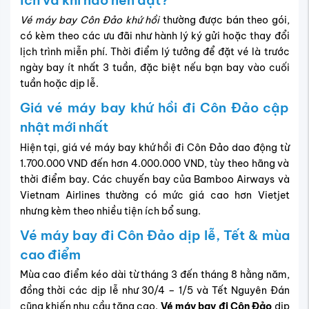
Vé máy bay Côn Đảo khứ hồi
thường được bán theo gói,
có kèm theo các ưu đãi như hành lý ký gửi hoặc thay đổi
lịch trình miễn phí. Thời điểm lý tưởng để đặt vé là trước
ngày bay ít nhất 3 tuần, đặc biệt nếu bạn bay vào cuối
tuần hoặc dịp lễ.
Giá vé máy bay khứ hồi đi Côn Đảo cập
nhật mới nhất
Hiện tại, giá vé máy bay khứ hồi đi Côn Đảo dao động từ
1.700.000 VND đến hơn 4.000.000 VND, tùy theo hãng và
thời điểm bay. Các chuyến bay của Bamboo Airways và
Vietnam Airlines thường có mức giá cao hơn Vietjet
nhưng kèm theo nhiều tiện ích bổ sung.
Vé máy bay đi Côn Đảo dịp lễ, Tết & mùa
cao điểm
Mùa cao điểm kéo dài từ tháng 3 đến tháng 8 hằng năm,
đồng thời các dịp lễ như 30/4 – 1/5 và Tết Nguyên Đán
cũng khiến nhu cầu tăng cao.
Vé máy bay đi Côn Đảo
dịp