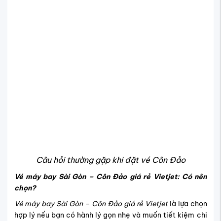
Câu hỏi thường gặp khi đặt vé Côn Đảo
Vé máy bay Sài Gòn – Côn Đảo giá rẻ Vietjet: Có nên
chọn?
Vé máy bay Sài Gòn – Côn Đảo giá rẻ Vietjet
là lựa chọn
hợp lý nếu bạn có hành lý gọn nhẹ và muốn tiết kiệm chi
phí. Tuy nhiên, bạn cần lưu ý rằng vé giá rẻ thường không
bao gồm hành lý ký gửi và có ít quyền lợi đổi/trả. Nếu
không bị ràng buộc thời gian, đây là phương án rất kinh tế.
Đặt vé máy bay trực tuyến đi Côn Đảo tại đâu uy tín, an
toàn?
Bạn nên đặt vé máy bay trực tuyến đi Côn Đảo tại các