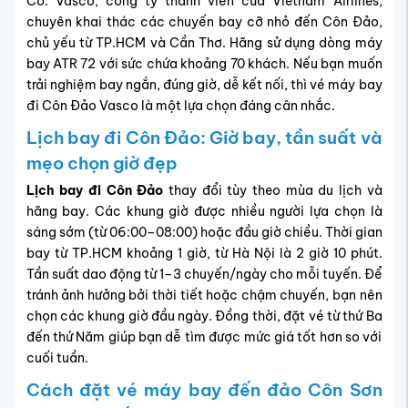
Có. Vasco, công ty thành viên của Vietnam Airlines,
chuyên khai thác các chuyến bay cỡ nhỏ đến Côn Đảo,
chủ yếu từ TP.HCM và Cần Thơ. Hãng sử dụng dòng máy
bay ATR 72 với sức chứa khoảng 70 khách. Nếu bạn muốn
trải nghiệm bay ngắn, đúng giờ, dễ kết nối, thì vé máy bay
đi Côn Đảo Vasco là một lựa chọn đáng cân nhắc.
Lịch bay đi Côn Đảo: Giờ bay, tần suất và
mẹo chọn giờ đẹp
Lịch bay đi Côn Đảo
thay đổi tùy theo mùa du lịch và
hãng bay. Các khung giờ được nhiều người lựa chọn là
sáng sớm (từ 06:00–08:00) hoặc đầu giờ chiều. Thời gian
bay từ TP.HCM khoảng 1 giờ, từ Hà Nội là 2 giờ 10 phút.
Tần suất dao động từ 1–3 chuyến/ngày cho mỗi tuyến. Để
tránh ảnh hưởng bởi thời tiết hoặc chậm chuyến, bạn nên
chọn các khung giờ đầu ngày. Đồng thời, đặt vé từ thứ Ba
đến thứ Năm giúp bạn dễ tìm được mức giá tốt hơn so với
cuối tuần.
Cách đặt vé máy bay đến đảo Côn Sơn