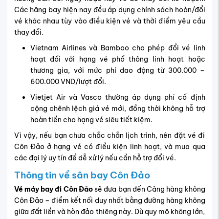
Các hãng bay hiện nay đều áp dụng chính sách hoàn/đổi
vé khác nhau tùy vào điều kiện vé và thời điểm yêu cầu
thay đổi.
Vietnam Airlines và Bamboo cho phép đổi vé linh
hoạt đối với hạng vé phổ thông linh hoạt hoặc
thương gia, với mức phí dao động từ 300.000 –
600.000 VND/lượt đổi.
Vietjet Air và Vasco thường áp dụng phí cố định
cộng chênh lệch giá vé mới, đồng thời không hỗ trợ
hoàn tiền cho hạng vé siêu tiết kiệm.
Vì vậy, nếu bạn chưa chắc chắn lịch trình, nên đặt vé đi
Côn Đảo ở hạng vé có điều kiện linh hoạt, và mua qua
các đại lý uy tín để dễ xử lý nếu cần hỗ trợ đổi vé.
Thông tin về sân bay Côn Đảo
Vé máy bay đi Côn Đảo
sẽ đưa bạn đến Cảng hàng không
Côn Đảo – điểm kết nối duy nhất bằng đường hàng không
giữa đất liền và hòn đảo thiêng này. Dù quy mô không lớn,