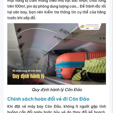
mặt hàng bị cấm mang theo như vật sắc nhọn, chất lỏng
trên 100ml, pin dự phòng dung lượng cao… Để tránh rắc rối
tại sân bay, bạn nên kiểm tra thông tin cụ thể của hãng
trước khi xếp đồ.
Quy định hành lý Côn Đảo
Chính sách hoàn đổi vé đi Côn Đảo
Khi đặt vé máy bay Côn Đảo, không ít người gặp tình
huống cần đổi ngày hoặc hủy vé do thay đổi kế hoạch.