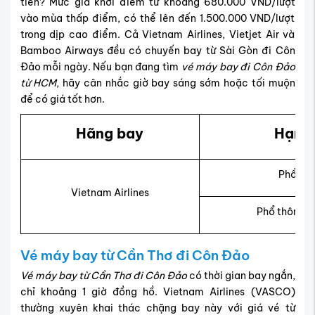
tiền? Mức giá khởi điểm từ khoảng 680.000 VND/lượt
vào mùa thấp điểm, có thể lên đến 1.500.000 VND/lượt
trong dịp cao điểm. Cả Vietnam Airlines, Vietjet Air và
Bamboo Airways đều có chuyến bay từ Sài Gòn đi Côn
Đảo mỗi ngày. Nếu bạn đang tìm
vé máy bay đi Côn Đảo
từ HCM
, hãy cân nhắc giờ bay sáng sớm hoặc tối muộn
để có giá tốt hơn.
Hãng bay
Hạng 
Phổ th
Vietnam Airlines
Phổ thông đ
Vé máy bay từ Cần Thơ đi Côn Đảo
Vé máy bay từ Cần Thơ đi Côn Đảo
có thời gian bay ngắn,
chỉ khoảng 1 giờ đồng hồ. Vietnam Airlines (VASCO)
thường xuyên khai thác chặng bay này với giá vé từ