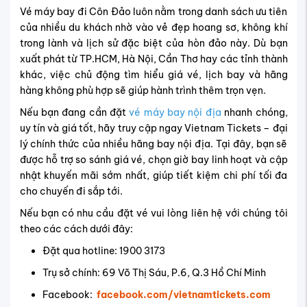
Nếu bạn có nhu cầu đặt vé vui lòng liên hệ với chúng tôi
theo các cách dưới đây:
Đặt qua hotline: 1900 3173
Trụ sở chính: 69 Võ Thị Sáu, P.6, Q.3 Hồ Chí Minh
Facebook:
facebook.com/vietnamtickets.com
Email:
info@vietnam-tickets.com
Giá Vé:
1,254,400
1,792,000
VND
VND
Khuyến mãi
Chuyến bay
Giảm 200.000đ khi đặt vé khứ hồi, lên đến
1.800.000đ/Đơn hàng