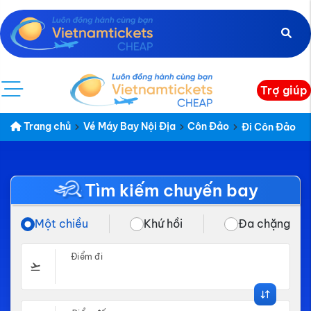
Trợ giúp
Trang chủ
Vé Máy Bay Nội Địa
Côn Đảo
Đi Côn Đảo
Tìm kiếm chuyến bay
Một chiều
Khứ hồi
Đa chặng
Điểm đi