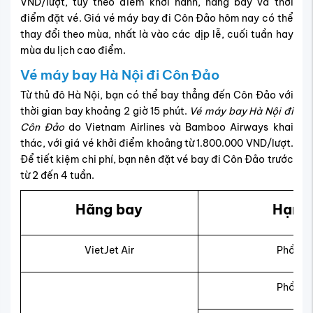
VND/lượt, tùy theo điểm khởi hành, hãng bay và thời
điểm đặt vé. Giá vé máy bay đi Côn Đảo hôm nay có thể
thay đổi theo mùa, nhất là vào các dịp lễ, cuối tuần hay
mùa du lịch cao điểm.
Vé máy bay Hà Nội đi Côn Đảo
Từ thủ đô Hà Nội, bạn có thể bay thẳng đến Côn Đảo với
thời gian bay khoảng 2 giờ 15 phút.
Vé máy bay Hà Nội đi
Côn Đảo
do Vietnam Airlines và Bamboo Airways khai
thác, với giá vé khởi điểm khoảng từ 1.800.000 VND/lượt.
Để tiết kiệm chi phí, bạn nên đặt vé bay đi Côn Đảo trước
từ 2 đến 4 tuần.
Hãng bay
Hạng 
VietJet Air
Phổ th
Phổ th