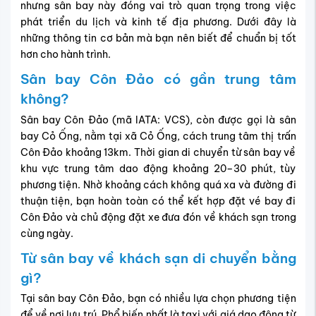
nhưng sân bay này đóng vai trò quan trọng trong việc
phát triển du lịch và kinh tế địa phương. Dưới đây là
những thông tin cơ bản mà bạn nên biết để chuẩn bị tốt
hơn cho hành trình.
Sân bay Côn Đảo có gần trung tâm
không?
Sân bay Côn Đảo (mã IATA: VCS), còn được gọi là sân
bay Cỏ Ống, nằm tại xã Cỏ Ống, cách trung tâm thị trấn
Côn Đảo khoảng 13km. Thời gian di chuyển từ sân bay về
khu vực trung tâm dao động khoảng 20–30 phút, tùy
phương tiện. Nhờ khoảng cách không quá xa và đường đi
thuận tiện, bạn hoàn toàn có thể kết hợp đặt vé bay đi
Côn Đảo và chủ động đặt xe đưa đón về khách sạn trong
cùng ngày.
Từ sân bay về khách sạn di chuyển bằng
gì?
Tại sân bay Côn Đảo, bạn có nhiều lựa chọn phương tiện
để về nơi lưu trú. Phổ biến nhất là taxi với giá dao động từ