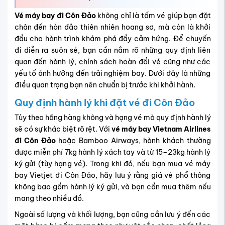
Vé máy bay đi Côn Đảo
không chỉ là tấm vé giúp bạn đặt
chân đến hòn đảo thiên nhiên hoang sơ, mà còn là khởi
đầu cho hành trình khám phá đầy cảm hứng. Để chuyến
đi diễn ra suôn sẻ, bạn cần nắm rõ những quy định liên
quan đến hành lý, chính sách hoàn đổi vé cũng như các
yếu tố ảnh hưởng đến trải nghiệm bay. Dưới đây là những
điều quan trọng bạn nên chuẩn bị trước khi khởi hành.
Quy định hành lý khi đặt vé đi Côn Đảo
Tùy theo hãng hàng không và hạng vé mà quy định hành lý
sẽ có sự khác biệt rõ rệt. Với
vé máy bay Vietnam Airlines
đi Côn Đảo
hoặc Bamboo Airways, hành khách thường
được miễn phí 7kg hành lý xách tay và từ 15–23kg hành lý
ký gửi (tùy hạng vé). Trong khi đó, nếu bạn mua vé máy
bay Vietjet đi Côn Đảo, hãy lưu ý rằng giá vé phổ thông
không bao gồm hành lý ký gửi, và bạn cần mua thêm nếu
mang theo nhiều đồ.
Ngoài số lượng và khối lượng, bạn cũng cần lưu ý đến các