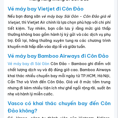
Vé máy bay Vietjet đi Côn Đảo
Nếu bạn đang săn
vé máy bay Sài Gòn – Côn Đảo giá rẻ
Vietjet
, thì Vietjet Air chính là lựa chọn phù hợp với chi phí
tiết kiệm. Tuy nhiên, bạn cần lưu ý rằng mức giá thấp
thường không bao gồm hành lý ký gửi và các dịch vụ phụ
trợ. Đổi lại, hãng thường xuyên tung ra các chương trình
khuyến mãi hấp dẫn vào dịp lễ và giữa tuần.
Vé máy bay Bamboo Airways đi Côn Đảo
Vé máy bay đi Sài Gòn
Côn Đảo – Bamboo ghi điểm với
chất lượng dịch vụ và độ đúng giờ cao. Bamboo Airways
khai thác nhiều chuyến bay mỗi ngày từ TP.HCM, Hà Nội,
Cần Thơ và Vinh đến Côn Đảo. Giá vé ở mức tầm trung
nhưng đi kèm nhiều tiện ích như ghế ngồi rộng rãi, suất ăn
nhẹ và hành lý miễn cước.
Vasco có khai thác chuyến bay đến Côn
Đảo không?