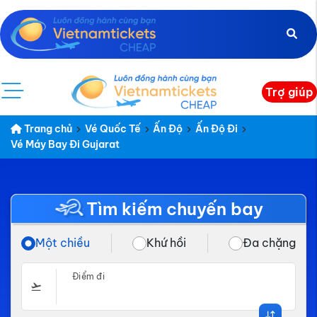
Trợ giúp
Trang chủ
Vé Quốc Tế
Ấn Độ
Ấn Độ Đi
Vé Máy Bay Đi Gujarat
Tìm kiếm chuyến bay
Một chiều
Khứ hồi
Đa chặng
Điểm đi