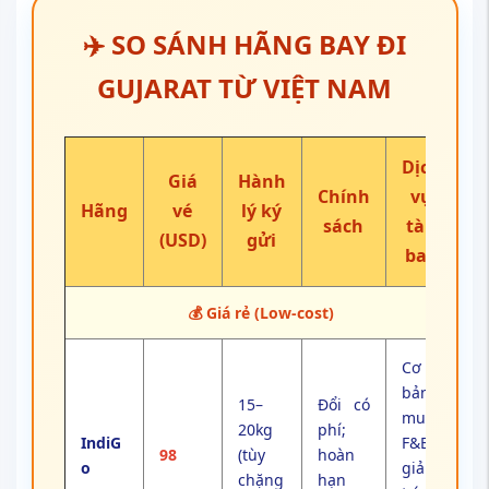
✈️ SO SÁNH HÃNG BAY ĐI
GUJARAT TỪ VIỆT NAM
Dịch
Giá
Hành
Chính
vụ
Hãng
vé
lý ký
sách
tàu
(USD)
gửi
bay
💰 Giá rẻ (Low-cost)
Cơ
bản;
15–
Đổi có
mua
20kg
phí;
IndiG
F&B;
98
(tùy
hoàn
o
giải
chặng
hạn