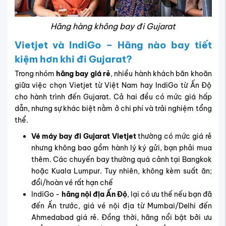
Hãng hàng không bay đi Gujarat
Vietjet và IndiGo – Hãng nào bay tiết
kiệm hơn khi đi Gujarat?
Trong nhóm
hãng bay giá rẻ
, nhiều hành khách băn khoăn
giữa việc chọn Vietjet từ Việt Nam hay IndiGo từ Ấn Độ
cho hành trình đến Gujarat. Cả hai đều có mức giá hấp
dẫn, nhưng sự khác biệt nằm ở chi phí và trải nghiệm tổng
thể.
Vé máy bay đi Gujarat Vietjet
thường có mức giá rẻ
nhưng không bao gồm hành lý ký gửi, bạn phải mua
thêm. Các chuyến bay thường quá cảnh tại Bangkok
hoặc Kuala Lumpur. Tuy nhiên, không kèm suất ăn;
đổi/hoàn vé rất hạn chế
IndiGo -
hãng nội địa Ấn Độ
, lại có ưu thế nếu bạn đã
đến Ấn trước, giá vé nội địa từ Mumbai/Delhi đến
Ahmedabad giá rẻ. Đồng thời, hãng nổi bật bởi ưu