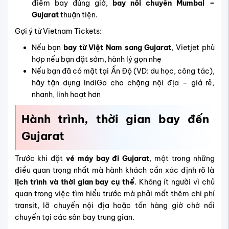
điểm bay đúng giờ,
bay nối chuyến Mumbai –
Gujarat
thuận tiện.
Gợi ý từ Vietnam Tickets:
Nếu bạn
bay từ Việt Nam sang Gujarat
, Vietjet phù
hợp nếu bạn đặt sớm, hành lý gọn nhẹ
Nếu bạn đã có mặt tại Ấn Độ (VD: du học, công tác),
hãy tận dụng IndiGo cho chặng nội địa – giá rẻ,
nhanh, linh hoạt hơn
Hành trình, thời gian bay đến
Gujarat
Trước khi đặt
vé máy bay đi Gujarat
, một trong những
điều quan trọng nhất mà hành khách cần xác định rõ là
lịch trình và thời gian bay cụ thể
. Không ít người vì chủ
quan trong việc tìm hiểu trước mà phải mất thêm chi phí
transit, lỡ chuyến nội địa hoặc tốn hàng giờ chờ nối
chuyến tại các sân bay trung gian.