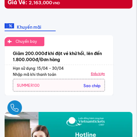
Giá Vé:
2,163,000
VND
Khuyến mãi
Chuyến bay
Giảm 200.000đ khi đặt vé khứ hồi, lên đến
1.800.000đ/Đơn hàng
Hạn sử dụng: 15/04 - 30/04
Điều kiện
Nhập mã khi thanh toán
SUMMER100
Sao chép
Ngay