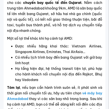
cho các
chuyến bay quốc tế đến Gujarat
. Nằm cách
trung tâm Ahmedabad khoảng 9km, AMD là sân bay quốc
tế lớn nhất bang Gujarat, sở hữu hai nhà ga chính (quốc
nội và quốc tế), có
kết nối giao thông thuận tiện, bãi đỗ
taxi, tuyến bus thành phố, và hỗ trợ dịch vụ chuyển tiếp
nội địa nhanh chóng.
Một số lợi thế khác khi hạ cánh tại AMD:
Được nhiều hãng khai thác: Vietnam Airlines,
Singapore Airlines, Emirates, Thai AirAsia…
Có nhiều lịch trình bay đến bang Gujarat với giờ bay
linh hoạt
Hạ tầng hiện đại, hệ thống transit tiện lợi, phù hợp
cho hành khách nối chuyến nội địa đến Rajkot, Bhuj
hay Vadodara
Tóm lại
, nếu bạn cần hành trình suôn sẻ, ít phát sinh và
thời gian nối chuyến tối ưu, hãy
ưu tiên chọn
vé máy bay
Ahmedabad
thay vì các sân bay nhỏ trong bang. Sau khi
hạ cánh tại AMD, bạn có thể dễ dàng kết nối đến các địa