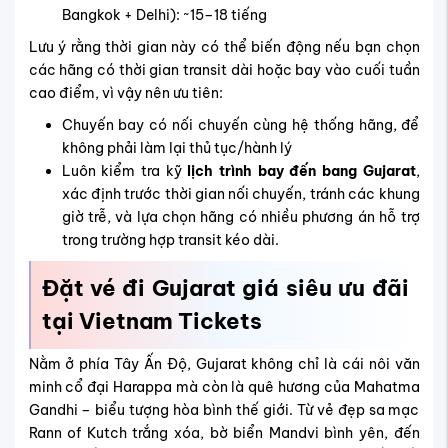
Bangkok + Delhi): ~15–18 tiếng
Lưu ý rằng thời gian này có thể biến động nếu bạn chọn
các hãng có thời gian transit dài hoặc bay vào cuối tuần
cao điểm, vì vậy nên ưu tiên:
Chuyến bay có nối chuyến cùng hệ thống hãng, để
không phải làm lại thủ tục/hành lý
Luôn kiểm tra kỹ
lịch trình bay đến bang Gujarat
,
xác định trước thời gian nối chuyến, tránh các khung
giờ trễ, và lựa chọn hãng có nhiều phương án hỗ trợ
trong trường hợp transit kéo dài.
Đặt vé đi Gujarat giá siêu ưu đãi
tại Vietnam Tickets
Nằm ở phía Tây Ấn Độ, Gujarat không chỉ là cái nôi văn
minh cổ đại Harappa mà còn là quê hương của Mahatma
Gandhi – biểu tượng hòa bình thế giới. Từ vẻ đẹp sa mạc
Rann of Kutch trắng xóa, bờ biển Mandvi bình yên, đến