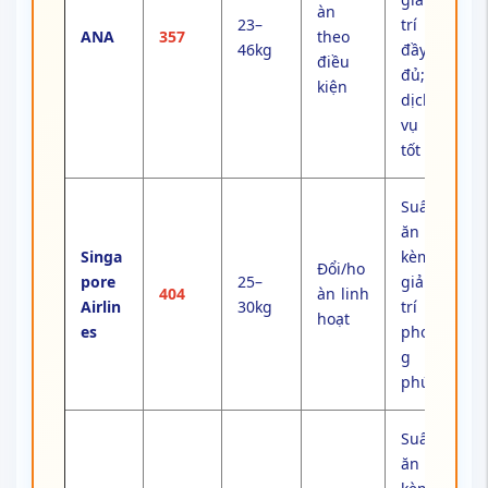
àn
23–
trí
ANA
357
theo
46kg
đầy
điều
đủ;
kiện
dịch
vụ
tốt
Suất
ăn
Singa
kèm;
Đổi/ho
pore
25–
giải
404
àn linh
Airlin
30kg
trí
hoạt
es
phon
g
phú
Suất
ăn