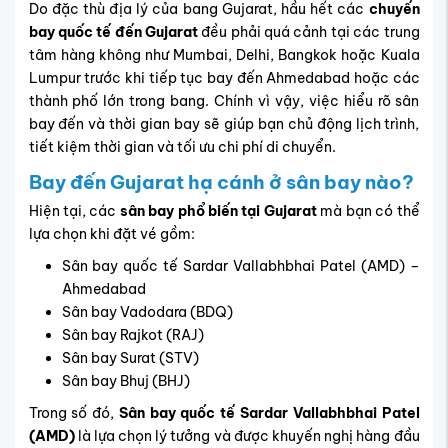
Do đặc thù địa lý của bang Gujarat, hầu hết các
chuyến
bay quốc tế đến Gujarat
đều phải quá cảnh tại các trung
tâm hàng không như Mumbai, Delhi, Bangkok hoặc Kuala
Lumpur trước khi tiếp tục bay đến Ahmedabad hoặc các
thành phố lớn trong bang. Chính vì vậy, việc hiểu rõ sân
bay đến và thời gian bay sẽ giúp bạn chủ động lịch trình,
tiết kiệm thời gian và tối ưu chi phí di chuyển.
Bay đến Gujarat hạ cánh ở sân bay nào?
Hiện tại, các
sân bay phổ biến tại Gujarat
mà bạn có thể
lựa chọn khi đặt vé gồm:
Sân bay quốc tế Sardar Vallabhbhai Patel (AMD)
–
Ahmedabad
Sân bay Vadodara (BDQ)
Sân bay Rajkot (RAJ)
Sân bay Surat (STV)
Sân bay Bhuj (BHJ)
Trong số đó,
Sân bay quốc tế Sardar Vallabhbhai Patel
(AMD)
là lựa chọn lý tưởng và được khuyến nghị hàng đầu