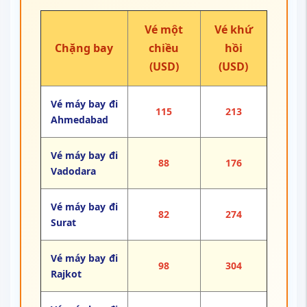
Vé một
Vé khứ
Chặng bay
chiều
hồi
(USD)
(USD)
Vé máy bay đi
115
213
Ahmedabad
Vé máy bay đi
88
176
Vadodara
Vé máy bay đi
82
274
Surat
Vé máy bay đi
98
304
Rajkot