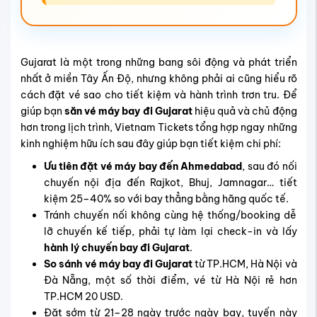
Gujarat
là một trong những bang sôi động và phát triển
nhất ở
miền Tây Ấn Độ
, nhưng không phải ai cũng hiểu rõ
cách đặt vé sao cho tiết kiệm và hành trình trơn tru. Để
giúp bạn
săn vé máy bay đi Gujarat
hiệu quả và chủ động
hơn trong lịch trình, Vietnam Tickets tổng hợp ngay những
kinh nghiệm hữu ích sau đây giúp bạn tiết kiệm chi phí:
Ưu tiên đặt vé máy bay đến Ahmedabad
, sau đó nối
chuyến nội địa đến Rajkot, Bhuj, Jamnagar… tiết
kiệm 25–40% so với bay thẳng bằng hãng quốc tế.
Tránh chuyến nối không cùng hệ thống/booking dễ
lỡ chuyến kế tiếp, phải tự làm lại
check-in và lấy
hành lý chuyến bay đi Gujarat
.
So sánh vé máy bay đi Gujarat
từ TP.HCM, Hà Nội và
Đà Nẵng, một số thời điểm,
vé từ Hà Nội rẻ hơn
TP.HCM 20 USD.
Đặt sớm từ 21–28 ngày trước ngày bay, tuyến này