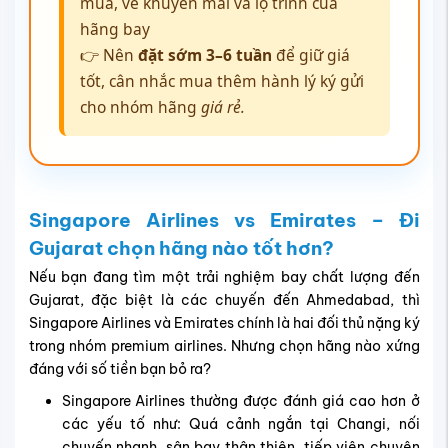
mùa, vé khuyến mãi và lộ trình của
hãng bay
👉 Nên
đặt sớm 3–6 tuần
để giữ giá
tốt, cân nhắc mua thêm hành lý ký gửi
cho nhóm hãng
giá rẻ.
Singapore Airlines vs Emirates – Đi
Gujarat chọn hãng nào tốt hơn?
Nếu bạn đang tìm một trải nghiệm bay chất lượng đến
Gujarat, đặc biệt là các chuyến đến Ahmedabad, thì
Singapore Airlines và Emirates chính là hai đối thủ nặng ký
trong nhóm premium airlines. Nhưng chọn hãng nào xứng
đáng với số tiền bạn bỏ ra?
Singapore Airlines thường được đánh giá cao hơn ở
các yếu tố như: Quá cảnh ngắn tại Changi, nối
chuyến nhanh, sân bay thân thiện, tiếp viên chuyên