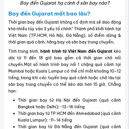
Bay đến Gujarat hạ cánh ở sân bay nào?
Bay đến Gujarat mất bao lâu?
Thời gian bay đến Gujarat không cố định mà sẽ dao động
khá nhiều tùy vào 3 yếu tố chính” Thành phố khởi hành tại
Việt Nam (TP.HCM, Hà Nội, Đà Nẵng), số điểm dừng &
thời gian quá cảnh, hãng bay và sân bay trung chuyển
.
Tính trung bình,
hành trình từ Việt Nam đến Gujarat
kéo
dài từ 11 đến 18 giờ bao gồm cả thời gian chờ nối
chuyến.Một số hành trình bay nối 1 chặng quá cảnh tại
Mumbai hoặc Kuala Lumpur có thể chỉ mất khoảng 10–12
tiếng, trong khi các tuyến bay quá cảnh hoặc chờ lâu tại
sân bay trung chuyển có thể kéo dài hơn 15 giờ. Chẳng
hạn:
Thời gian bay từ Hà Nội đến Gujarat
(quá cảnh
Bangkok hoặc Delhi): ~13–16 tiếng
Thời gian bay từ TP HCM đến Ahmedabad
(quá cảnh
Kuala Lumpur): ~11–14 tiếng
Thời gian bay từ Đà Nẵng đến Gujarat
(quá cảnh