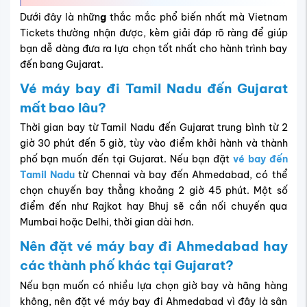
Dưới đây là nhữn
g
thắc mắc phổ biến nhất mà Vietnam
Tickets thường nhận được
, kèm giải đáp rõ ràng để giúp
bạn dễ dàng đưa ra lựa chọn tốt nhất cho hành trình bay
đến bang Gujarat.
Vé máy bay đi Tamil Nadu đến Gujarat
mất bao lâu?
Thời gian bay từ Tamil Nadu đến Gujarat trung bình từ 2
giờ 30 phút đến 5 giờ, tùy vào điểm khởi hành và thành
phố bạn muốn đến tại Gujarat. Nếu bạn đặt
vé bay đến
Tamil Nadu
từ Chennai và bay đến Ahmedabad, có thể
chọn chuyến bay thẳng khoảng 2 giờ 45 phút. Một số
điểm đến như Rajkot hay Bhuj sẽ cần nối chuyến qua
Mumbai hoặc Delhi, thời gian dài hơn.
Nên đặt vé máy bay đi Ahmedabad hay
các thành phố khác tại Gujarat?
Nếu bạn muốn có nhiều lựa chọn giờ bay và hãng hàng
không, nên đặt vé máy bay đi Ahmedabad vì đây là sân