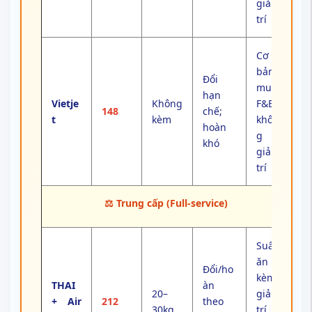
giải
trí
Cơ
bản;
Đổi
mua
hạn
Vietje
Không
F&B;
148
chế;
t
kèm
khôn
hoàn
g
khó
giải
trí
⚖️ Trung cấp (Full-service)
Suất
ăn
Đổi/ho
kèm;
THAI
àn
20–
giải
+ Air
212
theo
30kg
trí