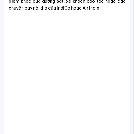
điểm khác qua đường sắt, xe khách cao tốc hoặc các
chuyến bay nội địa của IndiGo hoặc Air India.