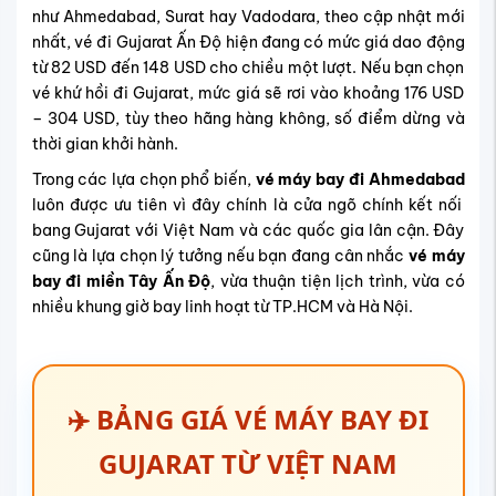
như Ahmedabad, Surat hay Vadodara, theo cập nhật mới
nhất,
vé đi Gujarat Ấn Độ hiện đang có mức giá dao động
từ 82 USD đến 148 USD cho chiều một lượt. Nếu bạn chọn
vé khứ hồi đi Gujarat, mức giá sẽ rơi vào khoảng 176 USD
– 304 USD, tùy theo hãng hàng không, số điểm dừng và
thời gian khởi hành.
Trong các lựa chọn phổ biến,
vé máy bay đi Ahmedabad
luôn được ưu tiên vì đây chính là cửa ngõ chính kết nối
bang Gujarat với Việt Nam và các quốc gia lân cận. Đây
cũng là lựa chọn lý tưởng nếu bạn đang cân nhắc
vé máy
bay đi miền Tây Ấn Độ
, vừa thuận tiện lịch trình, vừa có
nhiều khung giờ bay linh hoạt từ TP.HCM và Hà Nội.
✈️ BẢNG GIÁ VÉ MÁY BAY ĐI
GUJARAT TỪ VIỆT NAM