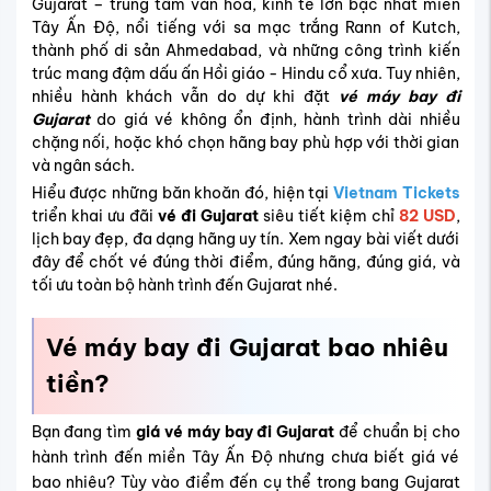
Gujarat – trung tâm văn hóa, kinh tế lớn bậc nhất miền
Tây Ấn Độ, nổi tiếng với sa mạc trắng Rann of Kutch,
thành phố di sản Ahmedabad, và những công trình kiến
trúc mang đậm dấu ấn Hồi giáo - Hindu cổ xưa. Tuy nhiên,
nhiều hành khách vẫn do dự khi đặt
vé máy bay đi
Gujarat
do giá vé không ổn định, hành trình dài nhiều
chặng nối, hoặc khó chọn hãng bay phù hợp với thời gian
và ngân sách.
Hiểu được những băn khoăn đó, hiện tại
Vietnam Tickets
triển khai ưu đãi
vé đi Gujarat
siêu tiết kiệm chỉ
82 USD
,
lịch bay đẹp, đa dạng hãng uy tín. Xem ngay bài viết dưới
đây để chốt vé đúng thời điểm, đúng hãng, đúng giá, và
tối ưu toàn bộ hành trình đến Gujarat nhé.
Vé máy bay đi Gujarat bao nhiêu
tiền?
Bạn đang tìm
giá vé máy bay đi Gujarat
để chuẩn bị cho
hành trình đến miền Tây Ấn Độ nhưng chưa biết giá vé
bao nhiêu? Tùy vào điểm đến cụ thể trong bang Gujarat