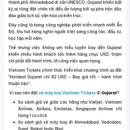
thành phố Ahmedabad di sản UNESCO, Gujarat khiến bất
kỳ ai từng đặt chân tới đều ấn tượng bởi sự pha trộn độc
đáo giữa lịch sử, văn hóa và kiến trúc.
Đây cũng là bang công nghiệp phát triển nhanh nhất Ấn
Độ, thu hút hàng nghìn người Việt sang công tác, đầu tư,
học tập mỗi năm.
Thế nhưng việc không am hiểu tuyến bay đến Gujarat
khiến nhiều hành khách tốn thêm hàng chục USD, thậm
chí phải đổi hành trình, lỡ công việc quan trọng.
Vietnam Tickets chính thức triển khai chương trình ưu đãi
“Hotdeal Gujarat chỉ 82 USD – Bay giá tốt - hành trình
thuận tiện”.
Vì sao nên đặt
vé máy bay Vietnam Tickets
đi
Gujarat
?
So sánh giá vé giữa các hãng như Vietjet, Vietnam
Airlines, AirAsia, Emirates, Singapore Airlines chỉ
trong 1 cú click
So sánh giá vé máy bay đi Ahmedabad, Vadodara,
Surat, Rajkot hoặc Bhuj