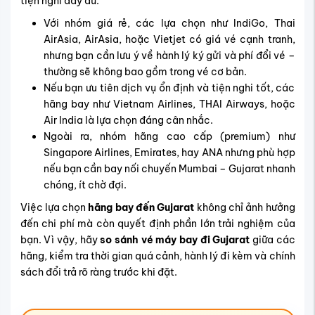
tiện nghi đầy đủ.
Với nhóm giá rẻ, các lựa chọn như IndiGo, Thai
AirAsia, AirAsia, hoặc Vietjet có giá vé cạnh tranh,
nhưng bạn cần lưu ý về hành lý ký gửi và phí đổi vé –
thường sẽ không bao gồm trong vé cơ bản.
Nếu bạn ưu tiên dịch vụ ổn định và tiện nghi tốt, các
hãng bay như Vietnam Airlines, THAI Airways, hoặc
Air India là lựa chọn đáng cân nhắc.
Ngoài ra, nhóm hãng cao cấp (premium) như
Singapore Airlines, Emirates, hay ANA nhưng phù hợp
nếu bạn cần bay nối chuyến Mumbai – Gujarat nhanh
chóng, ít chờ đợi.
Việc lựa chọn
hãng bay đến Gujarat
không chỉ ảnh hưởng
đến chi phí mà còn quyết định phần lớn trải nghiệm của
bạn. Vì vậy, hãy
so sánh vé máy bay đi Gujarat
giữa các
hãng, kiểm tra thời gian quá cảnh, hành lý đi kèm và chính
sách đổi trả rõ ràng trước khi đặt.