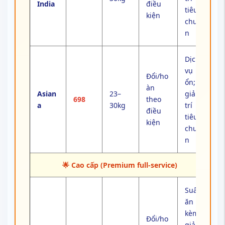
India
điều
tiêu
kiện
chuẩ
n
Dịch
vụ
Đổi/ho
ổn;
àn
Asian
23–
giải
698
theo
a
30kg
trí
điều
tiêu
kiện
chuẩ
n
🌟 Cao cấp (Premium full-service)
Suất
ăn
kèm;
Đổi/ho
giải