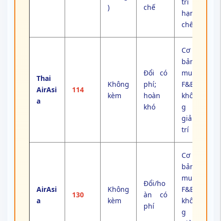
trí
)
chế
hạn
chế
Cơ
bản;
Đổi có
mua
Thai
Không
phí;
F&B;
AirAsi
114
kèm
hoàn
khôn
a
khó
g
giải
trí
Cơ
bản;
mua
Đổi/ho
AirAsi
Không
F&B;
130
àn có
a
kèm
khôn
phí
g