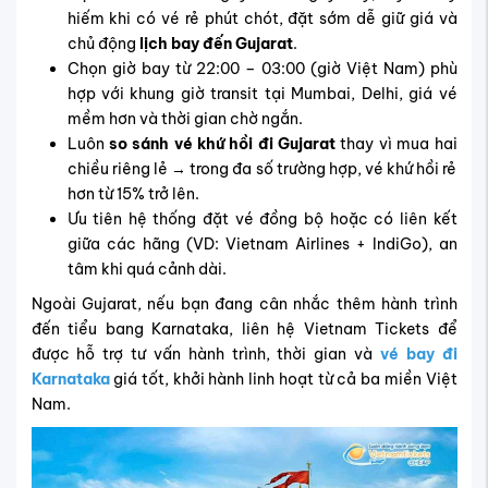
hiếm khi có vé rẻ phút chót, đặt sớm dễ giữ giá và
chủ động
lịch bay đến Gujarat
.
Chọn giờ bay từ 22:00 – 03:00 (giờ Việt Nam) phù
hợp với khung giờ transit tại Mumbai, Delhi, giá vé
mềm hơn và thời gian chờ ngắn.
Luôn
so sánh vé khứ hồi đi Gujarat
thay vì mua hai
chiều riêng lẻ → trong đa số trường hợp, vé khứ hồi rẻ
hơn từ 15% trở lên.
Ưu tiên hệ thống đặt vé đồng bộ hoặc có liên kết
giữa các hãng (VD: Vietnam Airlines + IndiGo), an
tâm khi quá cảnh dài.
Ngoài Gujarat, nếu bạn đang cân nhắc thêm hành trình
đến
tiểu bang Karnataka
, liên hệ Vietnam Tickets để
được hỗ trợ tư vấn hành trình, thời gian và
vé bay đi
Karnataka
giá tốt, khởi hành linh hoạt từ cả ba miền Việt
Nam.