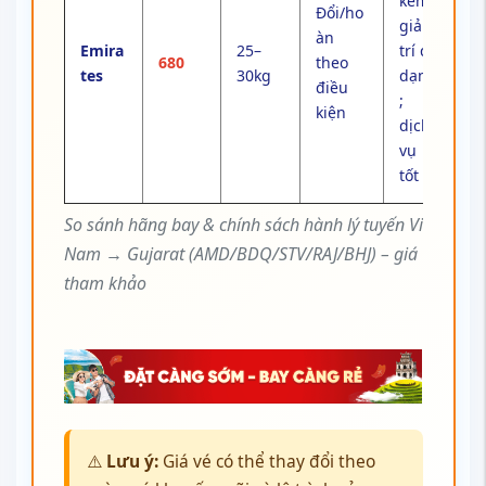
kèm;
Đổi/ho
giải
àn
Emira
25–
trí đa
680
theo
tes
30kg
dạng
điều
;
kiện
dịch
vụ
tốt
So sánh hãng bay & chính sách hành lý tuyến Việt
Nam → Gujarat (AMD/BDQ/STV/RAJ/BHJ) – giá
tham khảo
⚠️
Lưu ý:
Giá vé có thể thay đổi theo