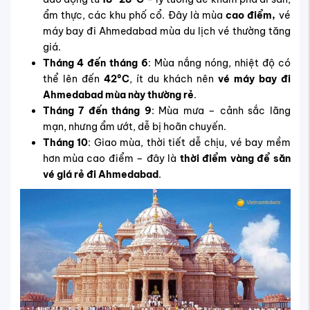
ẩm thực, các khu phố cổ. Đây là mùa
cao điểm,
vé
máy bay đi Ahmedabad mùa du lịch
vé thường tăng
giá.
Tháng 4 đến tháng 6
: Mùa nắng nóng, nhiệt độ có
thể lên đến
42°C
, ít du khách nên
vé máy bay đi
Ahmedabad mùa này thường rẻ
.
Tháng 7 đến tháng 9
: Mùa mưa – cảnh sắc lãng
mạn, nhưng ẩm ướt, dễ bị hoãn chuyến.
Tháng 10
: Giao mùa, thời tiết dễ chịu, vé bay mềm
hơn mùa cao điểm – đây là
thời điểm vàng để săn
vé giá rẻ đi Ahmedabad
.