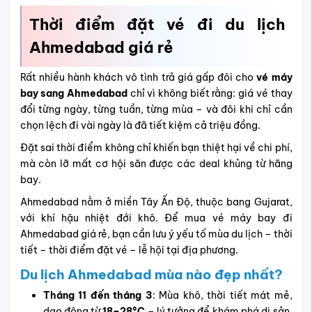
Thời điểm đặt vé đi du lịch
Ahmedabad giá rẻ
Rất nhiều hành khách vô tình trả giá gấp đôi cho
vé máy
bay sang Ahmedabad
chỉ vì không biết rằng: giá vé thay
đổi từng ngày, từng tuần, từng mùa – và đôi khi chỉ cần
chọn lệch đi vài ngày là đã tiết kiệm cả triệu đồng.
Đặt sai thời điểm không chỉ khiến bạn thiệt hại về chi phí,
mà còn lỡ mất cơ hội săn được các deal khủng từ hãng
bay.
Ahmedabad nằm ở miền Tây Ấn Độ, thuộc bang Gujarat,
với khí hậu nhiệt đới khô. Để mua vé máy bay đi
Ahmedabad giá rẻ, bạn cần lưu ý yếu tố mùa du lịch – thời
tiết – thời điểm đặt vé – lễ hội tại địa phương.
Du lịch Ahmedabad mùa nào đẹp nhất?
Tháng 11 đến tháng 3
: Mùa khô, thời tiết mát mẻ,
dao động từ
18–28°C
– lý tưởng để khám phá di sản,