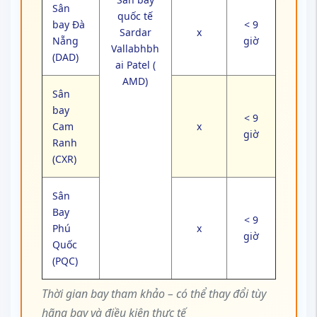
Sân
quốc tế
bay Đà
< 9
Sardar
x
Nẵng
giờ
Vallabhbh
(DAD)
ai Patel (
AMD)
Sân
bay
< 9
Cam
x
giờ
Ranh
(CXR)
Sân
Bay
< 9
Phú
x
giờ
Quốc
(PQC)
Thời gian bay tham khảo – có thể thay đổi tùy
hãng bay và điều kiện thực tế