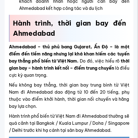
khách doanh nhân hoặc người cần bay đến
Ahmedabad kết hợp công tác và du lịch
Hành trình, thời gian bay đến
Ahmedabad
Ahmedabad – thủ phủ bang Gujarat, Ấn Độ – là một
điểm đến tiềm năng nhưng lại khá khan hiếm các tuyến
bay thẳng phổ biến từ Việt Nam.
Do đó, việc hiểu rõ
thời
gian bay – hành trình kết nối – điểm trung chuyển
là điều
cực kỳ quan trọng.
Nếu không bay thẳng, thời gian bay trung bình từ Việt
Nam đi Ahmedabad dao động từ 10 đến 20 tiếng, phụ
thuộc vào điểm khởi hành, thời gian nối chuyến và hãng
bay lựa chọn.
Hành trình phổ biến từ Việt Nam đi Ahmedabad thường sẽ
quá cảnh tại Bangkok / Kuala Lumpur / Doha / Singapore
/ Delhi trước khi hạ cánh tại
sân bay Ahmedabad.