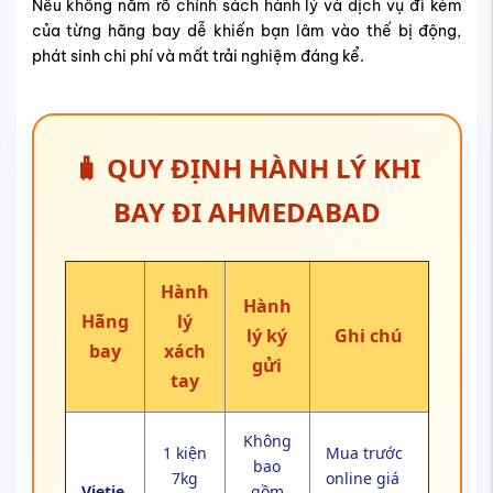
Nếu không nắm rõ chính sách hành lý và dịch vụ đi kèm
của từng hãng bay dễ khiến bạn lâm vào thế bị động,
phát sinh chi phí và mất trải nghiệm đáng kể.
🧳 QUY ĐỊNH HÀNH LÝ KHI
BAY ĐI AHMEDABAD
Hành
Hành
Hãng
lý
lý ký
Ghi chú
bay
xách
gửi
tay
Không
1 kiện
Mua trước
bao
7kg
online giá
Vietje
gồm