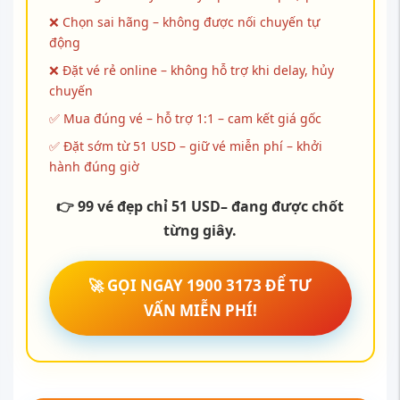
❌ Chọn sai hãng – không được nối chuyến tự
động
❌ Đặt vé rẻ online – không hỗ trợ khi delay, hủy
chuyến
✅ Mua đúng vé – hỗ trợ 1:1 – cam kết giá gốc
✅ Đặt sớm từ 51 USD – giữ vé miễn phí – khởi
hành đúng giờ
👉 99 vé đẹp chỉ 51 USD– đang được chốt
từng giây.
🚀 GỌI NGAY 1900 3173 ĐỂ TƯ
VẤN MIỄN PHÍ!