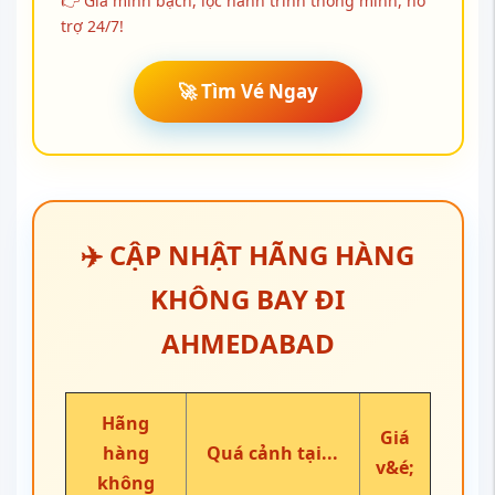
👉 Giá minh bạch, lọc hành trình thông minh, hỗ
trợ 24/7!
🚀 Tìm Vé Ngay
✈️ CẬP NHẬT HÃNG HÀNG
KHÔNG BAY ĐI
AHMEDABAD
Hãng
Giá
hàng
Quá cảnh tại...
v&é;
không