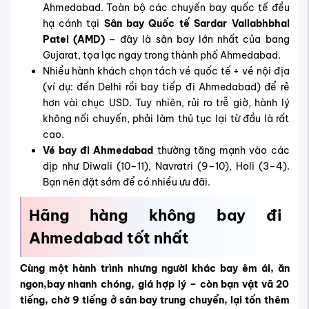
Ahmedabad. Toàn bộ các chuyến bay quốc tế đều
hạ cánh tại
Sân bay Quốc tế Sardar Vallabhbhai
Patel (AMD)
– đây là sân bay lớn nhất của bang
Gujarat, tọa lạc ngay trong thành phố Ahmedabad.
Nhiều hành khách chọn tách vé quốc tế + vé nội địa
(ví dụ: đến Delhi rồi bay tiếp đi Ahmedabad) để rẻ
hơn vài chục USD. Tuy nhiên, rủi ro trễ giờ, hành lý
không nối chuyến, phải làm thủ tục lại từ đầu là rất
cao.
Vé bay đi Ahmedabad
thường tăng mạnh vào các
dịp như Diwali (10–11), Navratri (9–10), Holi (3–4).
Bạn nên đặt sớm để có nhiều ưu đãi.
Hãng hàng không bay đi
Ahmedabad tốt nhất
Cùng một hành trình nhưng người khác bay êm ái, ăn
ngon,bay nhanh chóng, giá hợp lý – còn bạn vật vã 20
tiếng, chờ 9 tiếng ở sân bay trung chuyển, lại tốn thêm