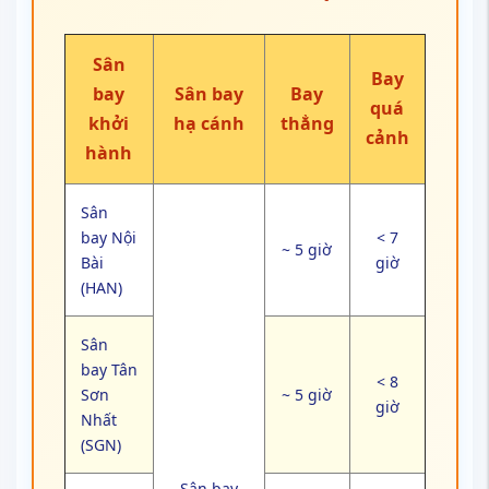
Sân
Bay
bay
Sân bay
Bay
quá
khởi
hạ cánh
thẳng
cảnh
hành
Sân
bay Nội
< 7
~ 5 giờ
Bài
giờ
(HAN)
Sân
bay Tân
< 8
Sơn
~ 5 giờ
giờ
Nhất
(SGN)
Sân bay