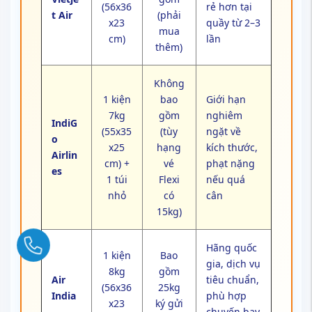
(56x36
rẻ hơn tại
t Air
(phải
x23
quầy từ 2–3
mua
cm)
lần
thêm)
Không
1 kiện
bao
Giới hạn
7kg
gồm
nghiêm
IndiG
(55x35
(tùy
ngặt về
o
x25
hạng
kích thước,
Airlin
cm) +
vé
phạt nặng
es
1 túi
Flexi
nếu quá
nhỏ
có
cân
15kg)
Ngay
Hãng quốc
1 kiện
Bao
gia, dịch vụ
8kg
gồm
Air
tiêu chuẩn,
(56x36
25kg
India
phù hợp
x23
ký gửi
chuyến bay