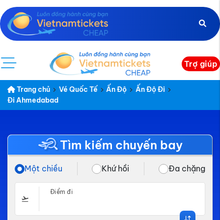
Trợ giúp
Trang chủ
Vé Quốc Tế
Ấn Độ
Ấn Độ Đi
Đi Ahmedabad
Tìm kiếm chuyến bay
Một chiều
Khứ hồi
Đa chặng
Điểm đi