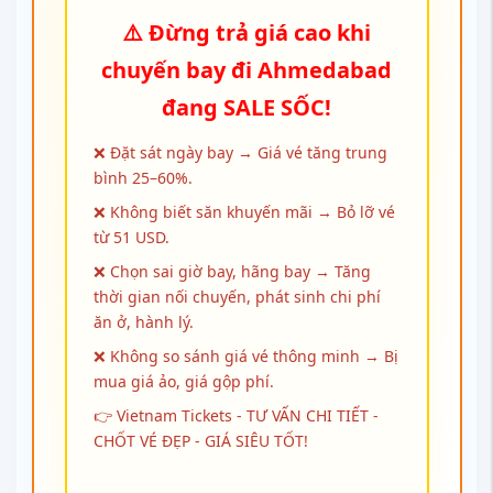
⚠️ Đừng trả giá cao khi
chuyến bay đi Ahmedabad
đang SALE SỐC!
❌ Đặt sát ngày bay → Giá vé tăng trung
bình 25–60%.
❌ Không biết săn khuyến mãi → Bỏ lỡ vé
từ 51 USD.
❌ Chọn sai giờ bay, hãng bay → Tăng
thời gian nối chuyến, phát sinh chi phí
ăn ở, hành lý.
❌ Không so sánh giá vé thông minh → Bị
mua giá ảo, giá gộp phí.
👉 Vietnam Tickets - TƯ VẤN CHI TIẾT -
CHỐT VÉ ĐẸP - GIÁ SIÊU TỐT!