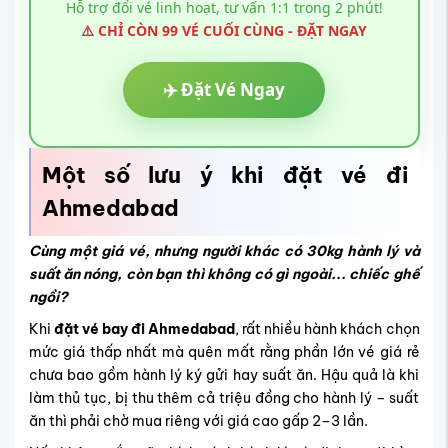
Hỗ trợ đổi vé linh hoạt, tư vấn 1:1 trong 2 phút!
⚠️ CHỈ CÒN 99 VÉ CUỐI CÙNG - ĐẶT NGAY
✈️ Đặt Vé Ngay
Một số lưu ý khi đặt vé đi
Ahmedabad
Cùng một giá vé, nhưng người khác có 30kg hành lý và
suất ăn nóng, còn bạn thì không có gì ngoài... chiếc ghế
ngồi?
Khi
đặt vé bay đi Ahmedabad
, rất nhiều hành khách chọn
mức giá thấp nhất mà quên mất rằng phần lớn vé giá rẻ
chưa bao gồm hành lý ký gửi hay suất ăn. Hậu quả là khi
làm thủ tục, bị thu thêm cả triệu đồng cho hành lý – suất
ăn thì phải chờ mua riêng với giá cao gấp 2–3 lần.