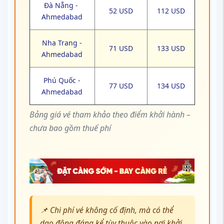
Đà Nẵng -
52 USD
112 USD
Ahmedabad
Nha Trang -
71 USD
133 USD
Ahmedabad
Phú Quốc -
77 USD
134 USD
Ahmedabad
Bảng giá vé tham khảo theo điểm khởi hành –
chưa bao gồm thuế phí
📌 Chi phí vé không cố định, mà có thể
dao động đáng kể tùy thuộc vào nơi khởi