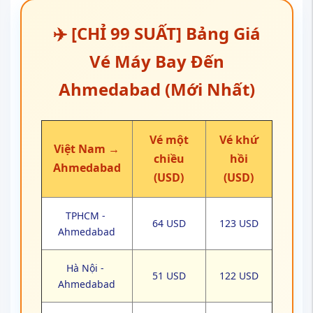
✈️ [CHỈ 99 SUẤT] Bảng Giá
Vé Máy Bay Đến
Ahmedabad (Mới Nhất)
Vé một
Vé khứ
Việt Nam →
chiều
hồi
Ahmedabad
(USD)
(USD)
TPHCM -
64 USD
123 USD
Ahmedabad
Hà Nội -
51 USD
122 USD
Ahmedabad