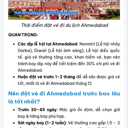
Thời điểm đặt vé đi du lịch Ahmedabad
QUAN TRỌNG:
Các dịp lễ hội tại Ahmedabad
: Navratri (Lễ hội nhảy
Garba), Diwali (Lễ hội ánh sáng), Lễ hội diều quốc
tế, giá vé thường tăng cao, khan hiếm vé, bạn nên
tránh bay dịp này để tiết kiệm đến 30% chi phí vé đi
Ahmedabad.
Hoặc đặt vé trước 1–2 tháng
để dễ săn được giá vé
tốt, nhất là vé đi Ahmedabad tháng 12
Nên đặt vé đi Ahmedabad trước bao lâu
là tốt nhất?
Trước 30–45 ngày
: Mức giá ổn định, dễ chọn giờ
bay & hãng bay phù hợp.
Sát ngày bay (1–2 tuần)
: Vé thường cao gấp 1.5 – 2