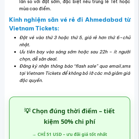
lần so với đặt sớm, đặc biệt nếu trùng lễ Tết hoặc
mùa cao điểm.
Kinh nghiệm săn vé rẻ đi Ahmedabad từ
Vietnam Tickets:
Đặt vé vào thứ 3 hoặc thứ 5, giá rẻ hơn thứ 6–chủ
nhật.
Ưu tiên bay vào sáng sớm hoặc sau 22h – ít người
chọn, dễ săn deal.
Đăng ký nhận thông báo “flash sale” qua email,sms
tại Vietnam Tickets để không bỏ lỡ các mã giảm giá
độc quyền.
💡 Chọn đúng thời điểm – tiết
kiệm 50% chi phí
→ CHỈ 51 USD – ưu đãi giá tốt nhất