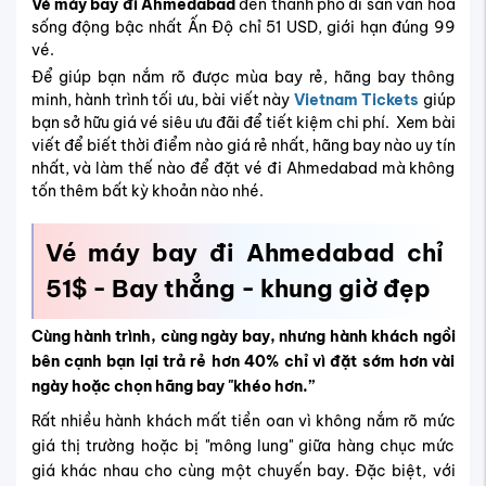
Vé máy bay đi Ahmedabad
đến thành phố di sản văn hóa
sống động bậc nhất Ấn Độ chỉ 51 USD, giới hạn đúng 99
vé.
Để giúp bạn nắm rõ được mùa bay rẻ, hãng bay thông
minh, hành trình tối ưu, bài viết này
Vietnam Tickets
giúp
bạn sở hữu giá vé siêu ưu đãi để tiết kiệm chi phí. Xem bài
viết để biết thời điểm nào giá rẻ nhất, hãng bay nào uy tín
nhất, và làm thế nào để đặt vé đi Ahmedabad mà không
tốn thêm bất kỳ khoản nào nhé.
Vé máy bay đi Ahmedabad chỉ
51$ - Bay thẳng - khung giờ đẹp
Cùng hành trình, cùng ngày bay, nhưng hành khách ngồi
bên cạnh bạn lại trả rẻ hơn 40% chỉ vì đặt sớm hơn vài
ngày hoặc chọn hãng bay "khéo hơn.”
Rất nhiều hành khách mất tiền oan vì không nắm rõ mức
giá thị trường hoặc bị "mông lung" giữa hàng chục mức
giá khác nhau cho cùng một chuyến bay. Đặc biệt, với