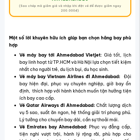
(Sao chép mã giảm giá và nhập khi đặt vé để được giảm ngay
200.000đ)
Một số lời khuyên hữu ích giúp bạn chọn hãng bay phù
hợp
Vé máy bay tới Ahmedabad Vietjet
: Giá tốt, lịch
bay linh hoạt từ TP.HCM và Hà Nội lựa chọn tiết kiệm
nhất cho người trẻ, du lịch bụi, du học sinh.
Vé máy bay Vietnam Airlines đi Ahmedabad:
Đội
bay hiện đại, phục vụ chuyên nghiệp, giờ bay ổn
định, thích hợp với hành khách muốn tận hưởng tiện
ích bay cao cấp.
Vé Qatar Airways đi Ahmedabad:
Chất lượng dịch
vụ 5 sao, suất ăn ngon, hệ thống giải trí phong phú.
Lý tưởng cho chuyến bay dài, cần sự thoải mái.
Vé Emirates bay Ahmedabad
: Phục vụ đẳng cấp,
tiện nghi vượt trội, hành lý rộng rãi, phù hợp cho