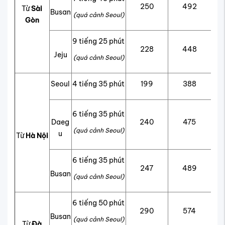
250
492
Từ
Sài
Busan
(quá cảnh Seoul)
Gòn
9 tiếng 25 phút
228
448
Jeju
(quá cảnh Seoul)
Seoul
4 tiếng 35 phút
199
388
6 tiếng 35 phút
Daeg
240
475
(quá cảnh Seoul)
u
Từ
Hà Nội
6 tiếng 35 phút
247
489
Busan
(quá cảnh Seoul)
6 tiếng 50 phút
290
574
Busan
(quá cảnh Seoul)
Từ
Đà