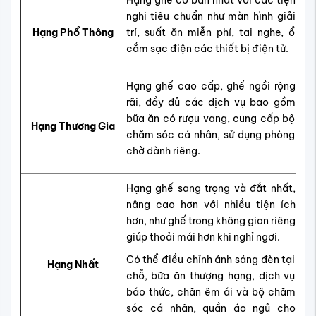
Hạng ghế cơ bản nhất với các tiện
nghi tiêu chuẩn như màn hình giải
Hạng Phổ Thông
trí, suất ăn miễn phí, tai nghe, ổ
cắm sạc điện các thiết bị điện tử.
Hạng ghế cao cấp, ghế ngồi rộng
rãi, đầy đủ các dịch vụ bao gồm
bữa ăn có rượu vang, cung cấp bộ
Hạng Thương Gia
chăm sóc cá nhân, sử dụng phòng
chờ dành riêng.
Hạng ghế sang trọng và đắt nhất,
nâng cao hơn với nhiều tiện ích
hơn, như ghế trong không gian riêng
giúp thoải mái hơn khi nghỉ ngơi.
Có thể điều chỉnh ánh sáng đèn tại
Hạng Nhất
chỗ, bữa ăn thượng hạng, dịch vụ
báo thức, chăn êm ái và bộ chăm
sóc cá nhân, quần áo ngủ cho