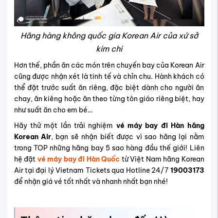
Hãng hàng không quốc gia Korean Air của xứ sở
kim chi
Hơn thế, phần ăn các món trên chuyến bay của Korean Air
cũng được nhận xét là tinh tế và chỉn chu. Hành khách có
thể đặt trước suất ăn riêng, đặc biệt dành cho người ăn
chay, ăn kiêng hoặc ăn theo từng tôn giáo riêng biệt, hay
như suất ăn cho em bé…
Hãy thử một lần trải nghiệm
vé máy bay đi Hàn hãng
Korean Air
, bạn sẽ nhận biết được vì sao hãng lại nằm
trong TOP những hãng bay 5 sao hàng đầu thế giới! Liên
hệ đặt
vé máy bay đi Hàn Quốc
từ Việt Nam hãng Korean
Air tại đại lý Vietnam Tickets qua Hotline 24/7
19003173
để nhận giá vé tốt nhất và nhanh nhất bạn nhé!