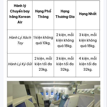
Hành lý
Chuyến bay
Hạng Phổ
Hạng
Hạng Nhất
hãng Korean
Thông
Thương Gia
Air
2 kiện, mỗi
3 kiện, mỗi
Hành Lý Xách
1 kiện không
kiện không
kiện không
Tay
quá 10kg.
quá 18kg.
quá 18kg.
2 kiện, mỗi
3 kiện, mỗi
4 kiện, mỗi
Hành Lý Ký Gửi
kiện tối đa
kiện tối đa
kiện tối đa
23kg.
32kg.
32kg.