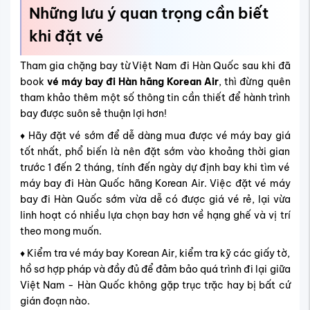
Những lưu ý quan trọng cần biết
khi đặt vé
Tham gia chặng bay từ Việt Nam đi Hàn Quốc sau khi đã
book
vé máy bay đi Hàn hãng Korean Air
, thì đừng quên
tham khảo thêm một số thông tin cần thiết để hành trình
bay được suôn sẻ thuận lợi hơn!
♦︎ Hãy đặt vé sớm để dễ dàng mua được vé máy bay giá
tốt nhất, phổ biến là nên đặt sớm vào khoảng thời gian
trước 1 đến 2 tháng, tính đến ngày dự định bay khi tìm vé
máy bay đi Hàn Quốc hãng Korean Air. Việc đặt vé máy
bay đi Hàn Quốc sớm vừa dễ có được giá vé rẻ, lại vừa
linh hoạt có nhiều lựa chọn bay hơn về hạng ghế và vị trí
theo mong muốn.
♦︎ Kiểm tra vé máy bay Korean Air, kiểm tra kỹ các giấy tờ,
hồ sơ hợp pháp và đầy đủ để đảm bảo quá trình đi lại giữa
Việt Nam - Hàn Quốc không gặp trục trặc hay bị bất cứ
gián đoạn nào.