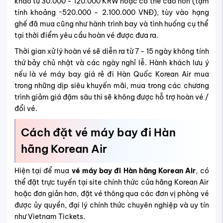
khảo từ 30.000 - 120.000 KRW hoặc có thể cao hơn (tạm
tính khoảng ~520.000 - 2.100.000 VNĐ), tùy vào hạng
ghế đã mua cũng như hành trình bay và tình huống cụ thể
tại thời điểm yêu cầu hoàn vé được đưa ra.
Thời gian xử lý hoàn vé sẽ diễn ra từ 7 - 15 ngày không tính
thứ bảy chủ nhật và các ngày nghỉ lễ. Hành khách lưu ý
nếu là vé máy bay giá rẻ đi Hàn Quốc Korean Air mua
trong những dịp siêu khuyến mãi, mua trong các chương
trình giảm giá đậm sâu thì sẽ không được hỗ trợ hoàn vé /
đổi vé.
Cách đặt vé máy bay đi Hàn
hãng Korean Air
Hiện tại để mua
vé máy bay đi Hàn hãng Korean Air
, có
thể đặt trực tuyến tại site chính thức của hãng Korean Air
hoặc đơn giản hơn, đặt vé thông qua các đơn vị phòng vé
được ủy quyền, đại lý chính thức chuyên nghiệp và uy tín
như Vietnam Tickets.