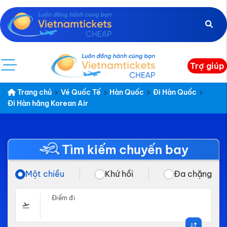
Trợ giúp
Trang chủ
Vé Quốc Tế
Hàn Quốc
Đi Hàn Quốc
Đi Hàn hãng Korean Air
Tìm kiếm chuyến bay
Một chiều
Khứ hồi
Đa chặng
Điểm đi