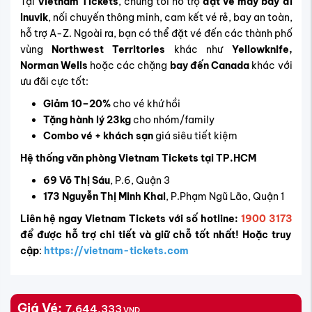
Tại
Vietnam Tickets
, chúng tôi hỗ trợ
đặt vé máy bay đi
Inuvik
, nối chuyến thông minh, cam kết
vé rẻ, bay an toàn,
hỗ trợ A-Z
. Ngoài ra, bạn có thể đặt vé đến các thành phố
vùng
Northwest Territories
khác như
Yellowknife,
Norman Wells
hoặc các chặng
bay đến Canada
khác với
ưu đãi cực tốt
:
Giảm 10–20%
cho vé khứ hồi
Tặng hành lý 23kg
cho nhóm/family
Combo vé + khách sạn
giá siêu tiết kiệm
Hệ thống văn phòng Vietnam Tickets tại TP.HCM
69 Võ Thị Sáu
, P.6, Quận 3
173 Nguyễn Thị Minh Khai
, P.Phạm Ngũ Lão, Quận 1
Liên hệ ngay Vietnam Tickets với số hotline:
1900 3173
để được hỗ trợ chi tiết và giữ chỗ tốt nhất! Hoặc truy
cập
:
https://vietnam-tickets.com
Giá Vé:
7,644,333
VND