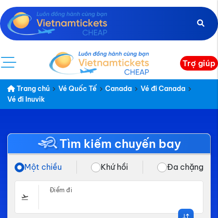
Trợ giúp
Trang chủ
Vé Quốc Tế
Canada
Vé đi Canada
Vé đi Inuvik
Tìm kiếm chuyến bay
Một chiều
Khứ hồi
Đa chặng
Điểm đi