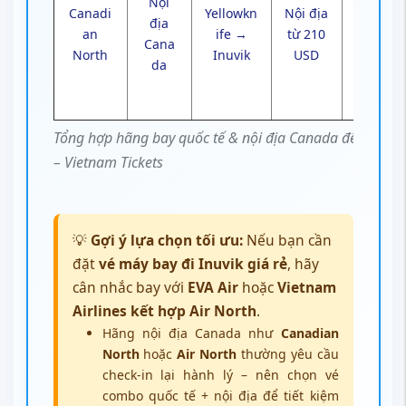
Nội
Canadi
Yellowkn
Nội địa
sân
địa
an
ife →
từ 210
bay
Cana
North
Inuvik
USD
YEV
da
trực
tiếp
Tổng hợp hãng bay quốc tế & nội địa Canada đến Inuvi
– Vietnam Tickets
💡
Gợi ý lựa chọn tối ưu:
Nếu bạn cần
đặt
vé máy bay đi Inuvik giá rẻ
, hãy
cân nhắc bay với
EVA Air
hoặc
Vietnam
Airlines kết hợp Air North
.
Hãng nội địa Canada như
Canadian
North
hoặc
Air North
thường yêu cầu
check-in lại hành lý – nên chọn vé
combo quốc tế + nội địa để tiết kiệm