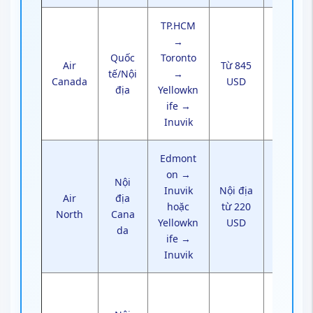
TP.HCM
Có thể
→
bay
Quốc
Toronto
Air
Từ 845
xuyên
tế/Nội
→
Canada
USD
tuyến
địa
Yellowkn
cùng
ife →
hãng
Inuvik
Edmont
on →
Độc
Nội
Inuvik
Nội địa
quyền
Air
địa
hoặc
từ 220
tuyến
North
Cana
Yellowkn
USD
phía
da
ife →
Bắc
Inuvik
Bay
đến