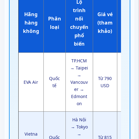
Lộ
trình
Hãng
Giá vé
Ghi
Phân
nối
hàng
(tham
chú
loại
chuyến
không
khảo)
thêm
phổ
biến
TP.HCM
Dịch
→ Taipei
vụ tốt,
→
nối
Quốc
Từ 790
EVA Air
Vancouv
chuyế
tế
USD
er →
n
Edmont
nhan
on
h
Hà Nội
Kết
→ Tokyo
hợp
Vietna
→
với Air
Quốc
Từ 815