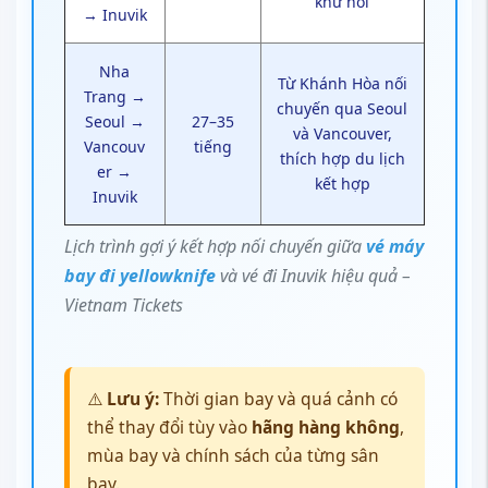
khứ hồi
→ Inuvik
Nha
Từ Khánh Hòa nối
Trang →
chuyến qua Seoul
Seoul →
27–35
và Vancouver,
Vancouv
tiếng
thích hợp du lịch
er →
kết hợp
Inuvik
Lịch trình gợi ý kết hợp nối chuyến giữa
vé máy
bay đi yellowknife
và vé đi Inuvik hiệu quả –
Vietnam Tickets
⚠️
Lưu ý:
Thời gian bay và quá cảnh có
thể thay đổi tùy vào
hãng hàng không
,
mùa bay và chính sách của từng sân
bay.