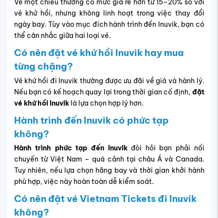
Vé một chiều thường có mức giá rẻ hơn từ 15–20% so với
vé khứ hồi, nhưng không linh hoạt trong việc thay đổi
ngày bay. Tùy vào mục đích hành trình đến Inuvik, bạn có
thể cân nhắc giữa hai loại vé.
Có nên đặt vé khứ hồi Inuvik hay mua
từng chặng?
Vé khứ hồi đi Inuvik thường được ưu đãi về giá và hành lý.
Nếu bạn có kế hoạch quay lại trong thời gian cố định,
đặt
vé khứ hồi Inuvik
là lựa chọn hợp lý hơn.
Hành trình đến Inuvik có phức tạp
không?
Hành trình phức tạp đến Inuvik
đòi hỏi bạn phải nối
chuyến từ Việt Nam – quá cảnh tại châu Á và Canada.
Tuy nhiên, nếu lựa chọn hãng bay và thời gian khởi hành
phù hợp, việc này hoàn toàn dễ kiểm soát.
Có nên đặt vé Vietnam Tickets đi Inuvik
không?