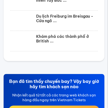
miền Tây Bắc ...
Du lịch Freiburg im Breisgau -
Cửa ngõ ...
Khám phá các thành phố ở
British ...
Bạn đã tìm thấy chuyến bay? Vậy bay giờ
hãy tìm khách sạn nào
Nhận kết quả từ tất cả các trang web khách sạn
hàng đầu ngay trên Vietnam Tickets