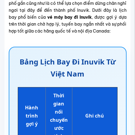
phố gần cũng như là có thể lựa chọn điểm dừng chân nghỉ
ngơi tại đây để đến thành phố Inuvik. Dưới đây là
lịch
bay
phổ biến của
vé máy bay đi Inuvik
, được gợi ý dựa
trên thời gian chờ hợp lý, tuyến bay ngắn nhất và sự phối
hợp tốt giữa các hãng quốc tế và nội địa Canada:
Bảng Lịch Bay Đi Inuvik Từ
Việt Nam
Thời
gian
Hành
nối
trình
Ghi chú
chuyến
gợi ý
ước