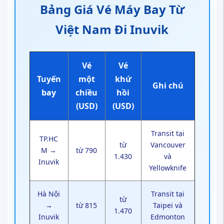
Bảng Giá Vé Máy Bay Từ
Việt Nam Đi Inuvik
Vé
Vé
Tuyến
một
khứ
Ghi chú
bay
chiều
hồi
(USD)
(USD)
Transit tại
TP.HC
từ
Vancouver
M →
từ 790
1.430
và
Inuvik
Yellowknife
Hà Nội
Transit tại
từ
→
từ 815
Taipei và
1.470
Inuvik
Edmonton