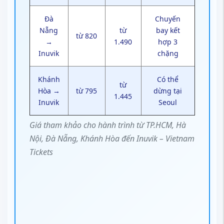
Đà
Chuyến
Nẵng
từ
bay kết
từ 820
→
1.490
hợp 3
Inuvik
chặng
Khánh
Có thể
từ
Hòa →
từ 795
dừng tại
1.445
Inuvik
Seoul
Giá tham khảo cho hành trình từ TP.HCM, Hà
Nội, Đà Nẵng, Khánh Hòa đến Inuvik – Vietnam
Tickets