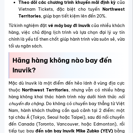
Theo dõi các chương trình khuyến mãi định kỳ
của
Vietnam Tickets, đặc biệt cho tuyến
Northwest
Territories
, giúp bạn tiết kiệm lên đến 20%.
Từ kinh nghiệm đặt
vé máy bay đi Inuvik
của nhiều khách
hàng, việc chủ động lịch trình và lựa chọn đại lý uy tín
chính là yếu tố then chốt giúp hành trình vừa suôn sẻ, vừa
tối ưu ngân sách.
Hãng hàng không nào bay đến
Inuvik?
Mặc dù Inuvik là một điểm đến hẻo lánh ở vùng địa cực
thuộc
Northwest Territories
, nhưng vẫn có nhiều hãng
hàng không khai thác hành trình này dưới hình thức
nối
chuyến đa chặng
. Do không có chuyến bay thẳng từ Việt
Nam, hành khách thường cần quá cảnh tại 2 điểm: một
tại châu Á (Tokyo, Seoul hoặc Taipei), sau đó nối chuyến
đến Canada (Toronto, Vancouver, hoặc Edmonton), rồi
tiếp tục bay
đến sân bay Inuvik Mike Zubko (YEV)
bằng