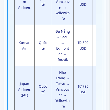
m
Vancouv
Canad
tế
USD
Airlines
er →
a để
Yellowkn
nối
ife
tiếp
Đà Nẵng
Transi
→ Seoul
t tại
Korean
Quốc
→
Từ 820
Seoul
Air
tế
Edmont
USD
thuận
on →
tiện
Inuvik
Nha
Trang →
Cần
Japan
Tokyo →
đổi
Quốc
Từ 795
Airlines
Vancouv
nhà
tế
USD
(JAL)
er →
ga tại
Yellowkn
Tokyo
ife