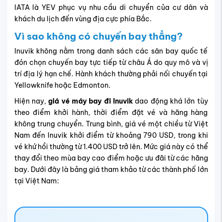
IATA là YEV phục vụ nhu cầu di chuyển của cư dân và
khách du lịch đến vùng địa cực phía Bắc.
Vì sao không có chuyến bay thẳng?
Inuvik không nằm trong danh sách các sân bay quốc tế
đón chọn chuyến bay tực tiếp từ châu Á do quy mô và vị
trí địa lý hạn chế. Hành khách thường phải nối chuyến tại
Yellowknife hoặc Edmonton.
Hiện nay,
giá vé máy bay đi Inuvik
dao động khá lớn tùy
theo điểm khởi hành, thời điểm đặt vé và hãng hàng
không trung chuyển. Trung bình, giá vé một chiều từ Việt
Nam đến Inuvik khởi điểm từ khoảng 790 USD, trong khi
vé khứ hồi thường từ 1.400 USD trở lên. Mức giá này có thể
thay đổi theo mùa bay cao điểm hoặc ưu đãi từ các hãng
bay. Dưới đây là bảng giá tham khảo từ các thành phố lớn
tại Việt Nam: