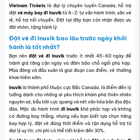
Vietnam Tickets
là đại lý chuyên tuyến Canada, hỗ trợ
đặt
vé máy bay đi Inuvik
từ A–Z: tư vấn hành trình, săn vé
rẻ, hỗ trợ nối chuyến. Đặt tại đây bạn còn nhận được ưu
đãi nhóm, tặng hành lý.
Đặt vé đi Inuvik bao lâu trước ngày khởi
hành là tốt nhất?
Bạn nên
đặt vé đi Inuvik
trước ít nhất 45–60 ngày để
tránh giá tăng cận ngày và đảm bảo chỗ ngồi phù hợp.
Mùa đông và đầu xuân là giai đoạn cao điểm, vé thường
khan hiếm sớm.
Inuvik
là thành phố thuộc cực Bắc Canada, là điểm đến lý
tưởng dành cho những ai yêu thích khám phá thiên nhiên
nguyên sơ, bầu trời cực quang và nét văn hóa bản địa độc
đáo. Mặc dù hành trình
đi Inuvik
khá phức tạp và không
có đường bay thẳng, nhưng nếu bạn biết
lựa chọn hãng
bay hợp lý
, đặt vé đúng thời điểm và
tận dụng hỗ trợ từ
đại lý uy tín
, chi phí có thể tiết kiệm đến 30%.