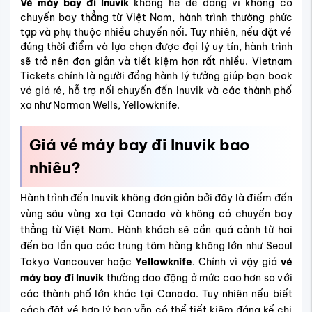
Vé máy bay đi Inuvik
không hề dễ dàng vì không có
chuyến bay thẳng từ Việt Nam, hành trình thường phức
tạp và phụ thuộc nhiều chuyến nối. Tuy nhiên, nếu đặt vé
đúng thời điểm và lựa chọn được đại lý uy tín, hành trình
sẽ trở nên đơn giản và tiết kiệm hơn rất nhiều. Vietnam
Tickets chính là người đồng hành lý tưởng giúp bạn book
vé giá rẻ, hỗ trợ nối chuyến đến Inuvik và các thành phố
xa như Norman Wells, Yellowknife.
Giá vé máy bay đi Inuvik bao
nhiêu?
Hành trình đến Inuvik không đơn giản bởi đây là điểm đến
vùng sâu vùng xa tại Canada và không có chuyến bay
thẳng từ Việt Nam. Hành khách sẽ cần quá cảnh từ hai
đến ba lần qua các trung tâm hàng không lớn như Seoul
Tokyo Vancouver hoặc
Yellowknife
. Chính vì vậy giá
vé
máy bay đi Inuvik
thường dao động ở mức cao hơn so với
các thành phố lớn khác tại Canada. Tuy nhiên nếu biết
cách đặt vé hợp lý bạn vẫn có thể tiết kiệm đáng kể chi