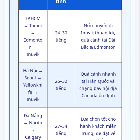
tính
TP.HCM
→ Taipei
Nối chuyến đi
→
24–30
Inuvik thuận lợi,
Edmonto
tiếng
quá cảnh tại Đài
n →
Bắc & Edmonton
Inuvik
Hà Nội →
Quá cảnh nhanh
Seoul →
26–32
tại Hàn Quốc và
Yellowkni
tiếng
chặng bay nội địa
fe →
Canada ổn định
Inuvik
Đà Nẵng
Lựa chọn tốt cho
→ Narita
27–34
hành khách miền
→
tiếng
Trung, dễ đặt vé
Calgary