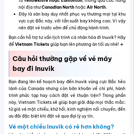
từ
Yellowknife hoặc Edmonton
, thông qua các hãng
nội địa như
Canadian North
hoặc
Air North
.
Đây là sân bay duy nhất phục vụ thương mại tại khu
vực cực Bắc này, với tần suất bay không cao. Vì vậy
nên đặt vé trước sớm để chủ động hành trình.
Bạn cần hỗ trợ tư vấn lịch trình cá nhân hóa đi Inuvik? Hãy
để
Vietnam Tickets
giúp bạn lên phương án tối ưu nhé! ✈️
Câu hỏi thường gặp về vé máy
bay đi Inuvik
Bạn đang lên kế hoạch bay đến Inuvik vùng cực Bắc hẻo
lánh của Canada nhưng còn băn khoăn về chi phí, hành
trình phức tạp hay cách đặt vé thuận tiện? Trong phần
này, Vietnam Tickets sẽ giúp bạn giải đáp mọi thắc mắc:
từ giá vé một chiều, khứ hồi, kinh nghiệm nối chuyến, đến
ưu đãi đặc biệt khi đặt vé qua đại lý uy tín.
Vé một chiều Inuvik có rẻ hơn không?