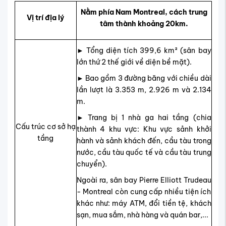
Nằm phía Nam Montreal, cách trung
Vị trí địa lý
tâm thành khoảng 20km.
► Tổng diện tích 399,6 km² (sân bay
lớn thứ 2 thế giới về diện bề mặt).
► Bao gồm 3 đường băng với chiều dài
lần lượt là 3.353 m, 2.926 m và 2.134
m.
► Trang bị 1 nhà ga hai tầng (chia
Cấu trúc cơ sở hạ
thành 4 khu vực: Khu vực sảnh khởi
tầng
hành và sảnh khách đến, cầu tàu trong
nước, cầu tàu quốc tế và cầu tàu trung
chuyển).
Ngoài ra, sân bay Pierre Elliott Trudeau
- Montreal còn cung cấp nhiều tiện ích
khác như: máy ATM, đổi tiền tệ, khách
sạn, mua sắm, nhà hàng và quán bar,...