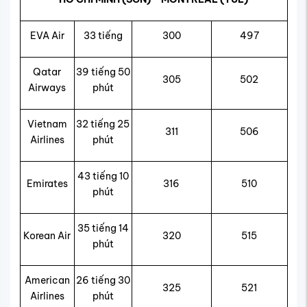
EVA Air
33 tiếng
300
497
Qatar
39 tiếng 50
305
502
Airways
phút
Vietnam
32 tiếng 25
311
506
Airlines
phút
43 tiếng 10
Emirates
316
510
phút
35 tiếng 14
Korean Air
320
515
phút
American
26 tiếng 30
325
521
Airlines
phút