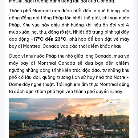
McGill, ngôi trường danh tiếng lâu đời của Canada.
Thành phố Montreal còn được biết đến là quê hương của
cộng đồng nói tiếng Pháp lớn nhất thế giới, chỉ sau nước
Pháp. Khu vực này chịu ảnh hưởng khí hậu ôn đới với 4
mùa xuân, hạ, thu, đông rõ rệt. Nhiệt độ trung bình tại đây
dao động
-17°C đến
23°C,
phù hợp để bạn đặt vé máy
bay đi Montreal Canada vào các thời điểm khác nhau.
Được ví như nước Pháp thu nhỏ giữa lòng Canada, mua vé
máy bay đi Montreal Canada sẽ đưa bạn đến chiêm
ngưỡng những công trình kiến trúc độc đáo, từ những khu
phố cổ lâu đời, quảng trường lịch sử hay nhà thờ Notre -
Dame đầy nghệ thuật. Trải nghiệm ẩm thực Montreal cũng
là cách bạn khám phá trọn vẹn thành phố quyến rũ này.