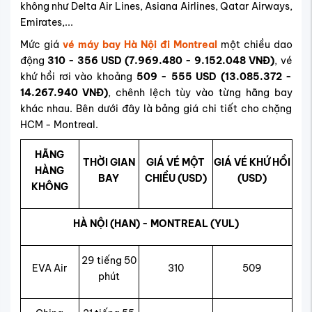
không như Delta Air Lines, Asiana Airlines, Qatar Airways,
Emirates,...
Mức giá
vé máy bay Hà Nội đi Montreal
một chiều dao
động
310 - 356 USD (7.969.480 - 9.152.048 VNĐ)
, vé
khứ hồi rơi vào khoảng
509 - 555 USD (13.085.372 -
14.267.940 VNĐ)
, chênh lệch tùy vào từng hãng bay
khác nhau. Bên dưới đây là bảng giá chi tiết cho chặng
HCM - Montreal.
HÃNG
THỜI GIAN
GIÁ VÉ MỘT
GIÁ VÉ KHỨ HỒI
HÀNG
BAY
CHIỀU (USD)
(USD)
KHÔNG
HÀ NỘI (HAN) - MONTREAL (YUL)
29 tiếng 50
EVA Air
310
509
phút