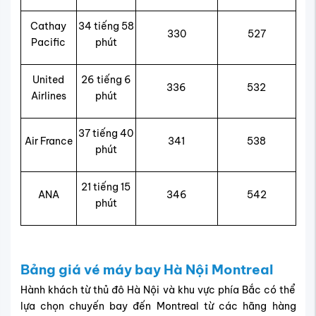
Cathay
34 tiếng 58
330
527
Pacific
phút
United
26 tiếng 6
336
532
Airlines
phút
37 tiếng 40
Air France
341
538
phút
21 tiếng 15
ANA
346
542
phút
Bảng giá vé máy bay Hà Nội Montreal
Hành khách từ thủ đô Hà Nội và khu vực phía Bắc có thể
lựa chọn chuyến bay đến Montreal từ các hãng hàng