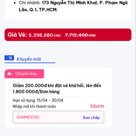
Chi nhánh:
173 Nguyễn Thị Minh Khai, P. Phạm Ngũ
Lão, Q.1, TP.HCM
.
Giá Vé:
5,398,680
7,712,400
VND
VND
Khuyến mãi
Chuyến bay
Giảm 200.000đ khi đặt vé khứ hồi, lên đến
1.800.000đ/Đơn hàng
Hạn sử dụng: 15/04 - 30/04
Điều kiện
Nhập mã khi thanh toán
SUMMER100
Sao chép