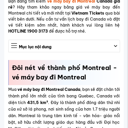
Bạn đang tìm kiếm
vé máy bay đi Montreal
Canada giá
rẻ
? Hãy tham khảo ngay bảng giá vé máy bay đến
Montreal chi tiết và mới nhất tại
Vietnam Tickets
qua bài
viết bên dưới. Nếu cần tư vấn lịch bay đi Canada và đặt
vé tiết kiệm sớm nhất, hành khách vui lòng liên hệ
HOTLINE 1900 3173
để được hỗ trợ nhé.
Mục lục nội dung
Đôi nét về thành phố Montreal -
vé máy bay đi
Montreal
Mua
vé máy bay đi Montreal Canada
, bạn sẽ đặt chân tới
thành phố lớn nhất của tỉnh bang Quebec, Canada với
diện tích
431,5 km²
. Đây là thành phố đông dân thứ nhì
của xứ sở lá phong, nơi sinh sống của hơn 1.7 triệu người
dân. Montreal là trung tâm kinh tế - văn hóa- giáo nổi
bật, sở hữu chất lượng giáo dục hàng đầu với Đại học