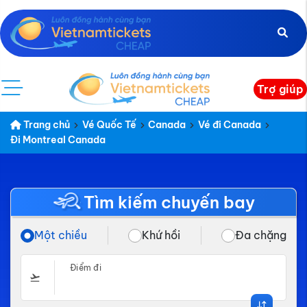
Trợ giúp
Trang chủ
Vé Quốc Tế
Canada
Vé đi Canada
Đi Montreal Canada
Tìm kiếm chuyến bay
Một chiều
Khứ hồi
Đa chặng
Điểm đi