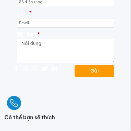
Email
*
Nội dung
*
Gửi
Ngay
Có thể bạn sẽ thích