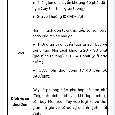
► Thời gian di chuyển khoảng 45 phút đến
1 giờ (tùy tình hình giao thông).
► Giá vé khoảng 10 CAD/lượt.
Hành khách đón taxi trực tiếp tại sân bay,
ngay cửa ra vào nhà ga.
► Thời gian di chuyển taxi từ sân bay về
trung tâm Montreal khoảng 20 - 30 phút
Taxi
(giờ bình thường), 30 - 40 phút (giờ cao
điểm).
► Cước phí dao động từ 40 đến 50
CAD/lượt.
Đây là phương tiện phù hợp để bạn chủ
động lịch trình di chuyển khi đáp cánh tại
Dịch vụ xe
sân bay Montreal. Tùy vào loại xe và thời
đưa đón
gian mà giá vé sẽ có sự chênh lệch nhất
định.