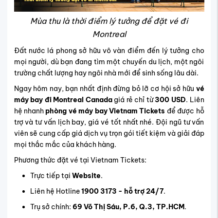
​Mùa thu là thời điểm lý tưởng để đặt vé đi
Montreal
Đất nước lá phong sở hữu vô vàn điểm đến lý tưởng cho
mọi người, dù bạn đang tìm một chuyến du lịch, một ngôi
trường chất lượng hay ngôi nhà mới để sinh sống lâu dài.
Ngay hôm nay, bạn nhất định đừng bỏ lỡ cơ hội sở hữu
vé
máy bay đi Montreal Canada
giá rẻ chỉ từ
300 USD
. Liên
hệ nhanh
phòng vé máy bay
Vietnam Tickets
để được hỗ
trợ và tư vấn lịch bay, giá vé tốt nhất nhé. Đội ngũ tư vấn
viên sẽ cung cấp giá dịch vụ trọn gói tiết kiệm và giải đáp
mọi thắc mắc của khách hàng.
Phương thức đặt vé tại Vietnam Tickets:
Trực tiếp tại
Website
.
Liên hệ Hotline
1900 3173 - hỗ trợ 24/7
.
Trụ sở chính:
69 Võ Thị Sáu, P.6, Q.3, TP.HCM
.