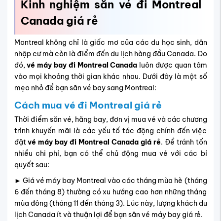
Kinh nghiệm săn vé đi Montreal
Canada giá rẻ
Montreal không chỉ là giấc mơ của các du học sinh, dân
nhập cư mà còn là điểm đến du lịch hàng đầu Canada. Do
đó,
vé máy bay đi Montreal Canada
luôn được quan tâm
vào mọi khoảng thời gian khác nhau. Dưới đây là một số
mẹo nhỏ để bạn săn vé bay sang Montreal:
Cách mua vé đi Montreal giá rẻ
Thời điểm săn vé, hãng bay, đơn vị mua vé và các chương
trình khuyến mãi là các yếu tố tác động chính đến việc
đặt
vé máy bay đi Montreal Canada giá rẻ
. Để tránh tốn
nhiều chi phí, bạn có thể chủ động mua vé với các bí
quyết sau:
► Giá vé máy bay Montreal vào các tháng mùa hè (tháng
6 đến tháng 8) thường có xu hướng cao hơn những tháng
mùa đông (tháng 11 đến tháng 3). Lúc này, lượng khách du
lịch Canada ít và thuận lợi để bạn săn vé máy bay giá rẻ.