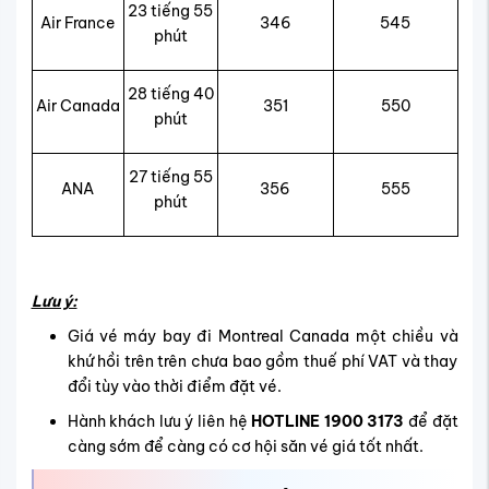
23 tiếng 55
Air France
346
545
phút
28 tiếng 40
Air Canada
351
550
phút
27 tiếng 55
ANA
356
555
phút
Lưu ý:
Giá vé máy bay đi Montreal Canada một chiều và
khứ hồi trên trên chưa bao gồm thuế phí VAT và thay
đổi tùy vào thời điểm đặt vé.
Hành khách lưu ý liên hệ
HOTLINE 1900 3173
để đặt
càng sớm để càng có cơ hội săn vé giá tốt nhất.