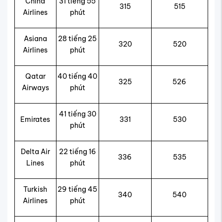
China
31 tiếng 55
315
515
Airlines
phút
Asiana
28 tiếng 25
320
520
Airlines
phút
Qatar
40 tiếng 40
325
526
Airways
phút
41 tiếng 30
Emirates
331
530
phút
Delta Air
22 tiếng 16
336
535
Lines
phút
Turkish
29 tiếng 45
340
540
Airlines
phút