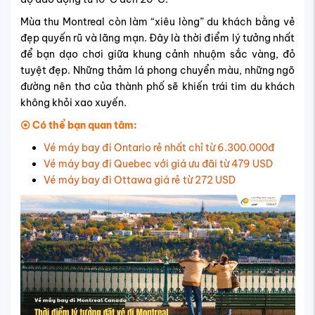
Mùa thu Montreal còn làm “xiêu lòng” du khách bằng vẻ
đẹp quyến rũ và lãng mạn. Đây là thời điểm lý tưởng nhất
để bạn dạo chơi giữa khung cảnh nhuộm sắc vàng, đỏ
tuyệt đẹp. Những thảm lá phong chuyển màu, những ngõ
đường nên thơ của thành phố sẽ khiến trái tim du khách
không khỏi xao xuyến.
⦿ Có thể bạn quan tâm:
Vé máy bay đi Ontario rẻ nhất chỉ từ 6.300.000đ
Vé máy bay đi Quebec với giá ưu đãi từ 479 USD
Vé máy bay đi Ottawa giá rẻ từ 272 USD