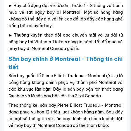
► Hãy chủ động đặt vé từ sớm, trước 1 - 3 tháng và tránh
mua vé sát ngày bay đi Montreal. Một số hãng hãng
không có thể đẩy giá vé lên cao để lấp đầy các hạng ghế
trống trên chuyến bay.
► Thường xuyên theo dõi các chuyến mãi và ưu đãi từ
hãng bay tại Vietnam Tickets cũng là cách tốt để mua vé
máy bay đi Montreal Canada giá rẻ.
Sân bay chính ở Montreal - Thông tin chi
tiết
Sân bay quốc tế Pierre Elliott Trudeau - Montreal (YUL) là
cảng hàng không chính phục vụ thành phố Montreal và
các khu vực lân cận. Đây là sân bay bận rộn nhất bang
Quebec và là sân bay bận rộn thứ 3 tại Canada.
Theo thống kê, sân bay Pierre Elliott Trudeau - Montreal
đang phục vụ hơn 12 triệu lượt khách hằng năm. Sau đây
là một số thông tin về sân bay dành cho hành khách đặt
vé máy bay đi Montreal Canada có thể tham khảo: