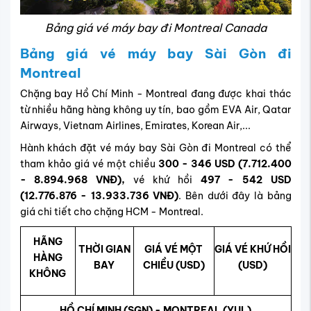
Bảng giá vé máy bay đi Montreal Canada
Bảng giá vé máy bay Sài Gòn đi
Montreal
Chặng bay Hồ Chí Minh - Montreal đang được khai thác
từ nhiều hãng hàng không uy tín, bao gồm EVA Air, Qatar
Airways, Vietnam Airlines, Emirates, Korean Air,...
Hành khách đặt vé máy bay Sài Gòn đi Montreal có thể
tham khảo giá vé một chiều
300 - 346 USD (7.712.400
- 8.894.968
VNĐ),
vé khứ hồi
497 - 542 USD
(12.776.876 - 13.933.736 VNĐ)
. Bên dưới đây là bảng
giá chi tiết cho chặng HCM - Montreal.
HÃNG
THỜI GIAN
GIÁ VÉ MỘT
GIÁ VÉ KHỨ HỒI
HÀNG
BAY
CHIỀU (USD)
(USD)
KHÔNG
HỒ CHÍ MINH (SGN) - MONTREAL (YUL)