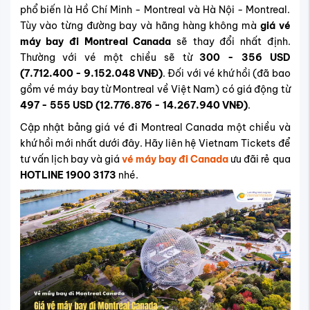
phổ biến là Hồ Chí Minh - Montreal và Hà Nội - Montreal.
Tùy vào từng đường bay và hãng hàng không mà
giá vé
máy bay đi Montreal Canada
sẽ thay đổi nhất định.
Thường với vé một chiều sẽ từ
300 - 356 USD
(7.712.400 - 9.152.048 VNĐ)
. Đối với vé khứ hồi (đã bao
gồm vé máy bay từ Montreal về Việt Nam) có giá động từ
497 - 555 USD (12.776.876 - 14.267.940 VNĐ)
.
Cập nhật bảng giá vé đi Montreal Canada một chiều và
khứ hồi mới nhất dưới đây. Hãy liên hệ Vietnam Tickets để
tư vấn lịch bay và giá
vé máy bay đi Canada
ưu đãi rẻ qua
HOTLINE 1900 3173
nhé.