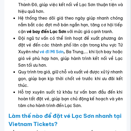
Thành Đô, giúp việc kết nối về Lạc Sơn thuận tiện và
hiệu quả hơn.
Hệ thống theo dõi giá theo ngày giúp nhanh chóng
nắm bắt các đợt mở bán ngắn hạn, tăng cơ hội tiếp
cận
vé bay đến Lạc Sơn
với mức giá cạnh tranh.
Đội ngũ tư vấn có thể linh hoạt đề xuất phương án
đặt vé đến các thành phố lân cận trong khu vực Tứ
Xuyên như
vé đi Mi Sơn
,
Ba Trung,... khi lịch bay hoặc
giá vé phù hợp hơn, giúp hành trình kết nối về Lạc
Sơn tối ưu hơn.
Quy trình tra giá, giữ chỗ và xuất vé được xử lý nhanh
gọn, giúp bạn kịp thời chốt vé trước khi ưu đãi kết
thúc.
Hỗ trợ xuyên suốt từ khâu tư vấn ban đầu đến khi
hoàn tất đặt vé, giúp bạn chủ động kế hoạch và yên
tâm cho hành trình đến Lạc Sơn.
Làm thế nào để đặt vé Lạc Sơn nhanh tại
Vietnam Tickets?