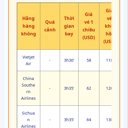
Giá
Giá
Hãng
Thời
vé
Quá
vé 1
hàng
gian
khứ
cảnh
chiều
không
bay
hồi
(USD)
(USD)
Vietjet
-
3h30’
58
118
Air
China
Southe
-
3h35’
62
126
rn
Airlines
Sichua
n
-
3h35’
64
130
Airlines