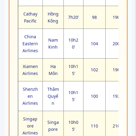
Cathay
Hồng
7h20’
98
190
Pacific
Kông
China
Nam
10h2
Eastern
104
200
Kinh
0’
Airlines
Xiamen
Hạ
10h1
102
196
Airlines
Môn
5’
Shenzh
Thâm
10h1
en
Quyế
100
192
5’
Airlines
n
Singap
Singa
10h0
ore
110
210
pore
5’
Airlines