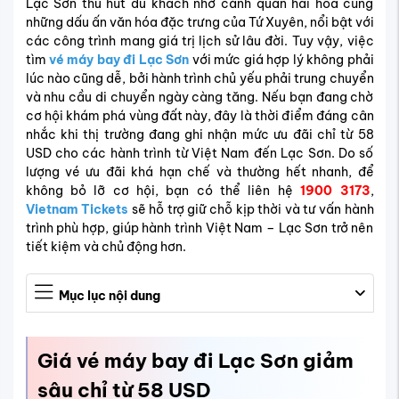
Lạc Sơn thu hút du khách nhờ cảnh quan hài hòa cùng
những dấu ấn văn hóa đặc trưng của Tứ Xuyên, nổi bật với
các công trình mang giá trị lịch sử lâu đời. Tuy vậy, việc
tìm
vé máy bay đi Lạc Sơn
với mức giá hợp lý không phải
lúc nào cũng dễ, bởi hành trình chủ yếu phải trung chuyển
và nhu cầu di chuyển ngày càng tăng. Nếu bạn đang chờ
cơ hội khám phá vùng đất này, đây là thời điểm đáng cân
nhắc khi thị trường đang ghi nhận mức ưu đãi chỉ từ 58
USD cho các hành trình từ Việt Nam đến Lạc Sơn. Do số
lượng vé ưu đãi khá hạn chế và thường hết nhanh, để
không bỏ lỡ cơ hội, bạn có thể liên hệ
1900 3173
,
Vietnam Tickets
sẽ hỗ trợ giữ chỗ kịp thời và tư vấn hành
trình phù hợp, giúp hành trình Việt Nam – Lạc Sơn trở nên
tiết kiệm và chủ động hơn.
Mục lục nội dung
Giá vé máy bay đi Lạc Sơn giảm
sâu chỉ từ 58 USD