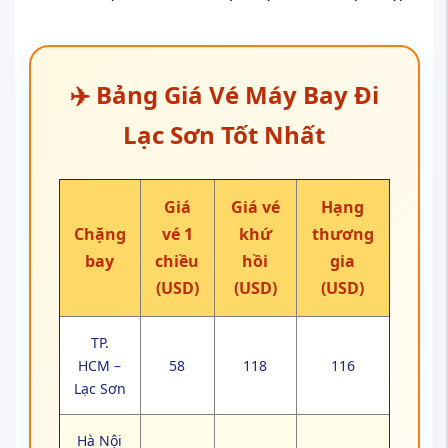
✈️ Bảng Giá Vé Máy Bay Đi
Lạc Sơn Tốt Nhất
Giá
Giá vé
Hạng
Chặng
vé 1
khứ
thương
bay
chiều
hồi
gia
(USD)
(USD)
(USD)
TP.
HCM –
58
118
116
Lạc Sơn
Hà Nội