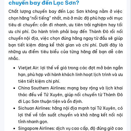
chuyến bay đến Lạc Sơn?
Chất lượng chuyến bay đến Lạc Sơn không nằm ở việc
chọn hãng “nổi tiếng” nhất, mà ở mức độ phù hợp với mục
tiêu di chuyển: cần đi nhanh, ưu tiên trải nghiệm hay tối
ưu chi phí. Do hành trình phải bay đến Thành Đô rồi nối
chuyến nội địa, việc chọn đúng hãng ngay từ đầu sẽ giúp
bạn tiết kiệm đáng kể thời gian và chi phí. Dưới đây là
những ưu điểm tiêu biểu của từng hãng để bạn dễ cân
nhắc.
Vietjet Air: lợi thế về giá trong các đợt mở bán ngắn
hạn, phù hợp với hành khách linh hoạt lịch trình và ưu
tiên tiết kiệm chi phí.
China Southern Airlines: mạng bay rộng và lịch khai
thác đều về Tứ Xuyên, giúp nối chuyến từ Thành Đô
đi Lạc Sơn thuận tiện và ổn định.
Sichuan Airlines: hãng nội địa mạnh tại Tứ Xuyên, có
lợi thế về tần suất chuyến và khả năng kết nối nội
tỉnh nhanh gọn.
Singapore Airlines: dịch vụ cao cấp, độ đúng giờ cao