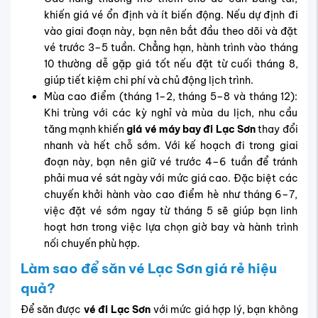
khiến giá vé ổn định và ít biến động. Nếu dự định đi
vào giai đoạn này, bạn nên bắt đầu theo dõi và đặt
vé trước 3–5 tuần. Chẳng hạn, hành trình vào tháng
10 thường dễ gặp giá tốt nếu đặt từ cuối tháng 8,
giúp tiết kiệm chi phí và chủ động lịch trình.
Mùa cao điểm (tháng 1–2, tháng 5–8 và tháng 12):
Khi trùng với các kỳ nghỉ và mùa du lịch, nhu cầu
tăng mạnh khiến
giá vé máy bay đi Lạc Sơn
thay đổi
nhanh và hết chỗ sớm. Với kế hoạch đi trong giai
đoạn này, bạn nên giữ vé trước 4–6 tuần để tránh
phải mua vé sát ngày với mức giá cao. Đặc biệt các
chuyến khởi hành vào cao điểm hè như tháng 6–7,
việc đặt vé sớm ngay từ tháng 5 sẽ giúp bạn linh
hoạt hơn trong việc lựa chọn giờ bay và hành trình
nối chuyến phù hợp.
Làm sao để săn vé Lạc Sơn giá rẻ hiệu
quả?
Để săn được
vé đi Lạc Sơn
với mức giá hợp lý, bạn không