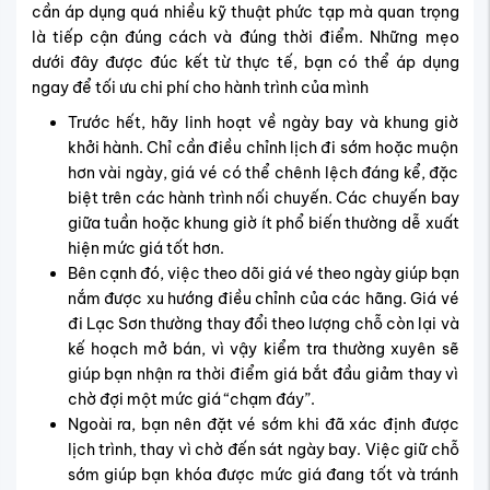
cần áp dụng quá nhiều kỹ thuật phức tạp mà quan trọng
là tiếp cận đúng cách và đúng thời điểm. Những mẹo
dưới đây được đúc kết từ thực tế, bạn có thể áp dụng
ngay để tối ưu chi phí cho hành trình của mình
Trước hết, hãy linh hoạt về ngày bay và khung giờ
khởi hành. Chỉ cần điều chỉnh lịch đi sớm hoặc muộn
hơn vài ngày, giá vé có thể chênh lệch đáng kể, đặc
biệt trên các hành trình nối chuyến. Các chuyến bay
giữa tuần hoặc khung giờ ít phổ biến thường dễ xuất
hiện mức giá tốt hơn.
Bên cạnh đó, việc theo dõi giá vé theo ngày giúp bạn
nắm được xu hướng điều chỉnh của các hãng. Giá vé
đi Lạc Sơn thường thay đổi theo lượng chỗ còn lại và
kế hoạch mở bán, vì vậy kiểm tra thường xuyên sẽ
giúp bạn nhận ra thời điểm giá bắt đầu giảm thay vì
chờ đợi một mức giá “chạm đáy”.
Ngoài ra, bạn nên đặt vé sớm khi đã xác định được
lịch trình, thay vì chờ đến sát ngày bay. Việc giữ chỗ
sớm giúp bạn khóa được mức giá đang tốt và tránh