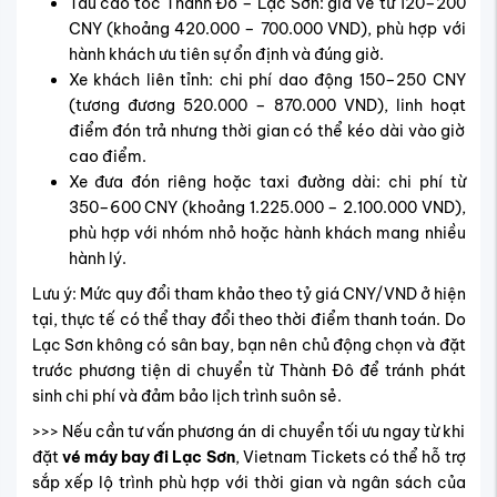
Tàu cao tốc Thành Đô – Lạc Sơn: giá vé từ 120–200
CNY (khoảng 420.000 – 700.000 VND), phù hợp với
hành khách ưu tiên sự ổn định và đúng giờ.
Xe khách liên tỉnh: chi phí dao động 150–250 CNY
(tương đương 520.000 – 870.000 VND), linh hoạt
điểm đón trả nhưng thời gian có thể kéo dài vào giờ
cao điểm.
Xe đưa đón riêng hoặc taxi đường dài: chi phí từ
350–600 CNY (khoảng 1.225.000 – 2.100.000 VND),
phù hợp với nhóm nhỏ hoặc hành khách mang nhiều
hành lý.
Lưu ý: Mức quy đổi tham khảo theo tỷ giá CNY/VND ở hiện
tại, thực tế có thể thay đổi theo thời điểm thanh toán. Do
Lạc Sơn không có sân bay, bạn nên chủ động chọn và đặt
trước phương tiện di chuyển từ Thành Đô để tránh phát
sinh chi phí và đảm bảo lịch trình suôn sẻ.
>>> Nếu cần tư vấn phương án di chuyển tối ưu ngay từ khi
đặt
vé máy bay đi Lạc Sơn
, Vietnam Tickets có thể hỗ trợ
sắp xếp lộ trình phù hợp với thời gian và ngân sách của