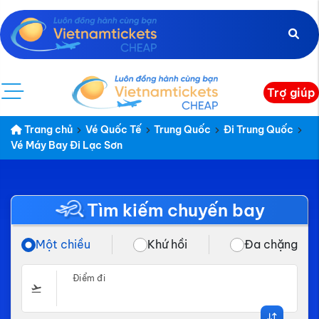
Trợ giúp
Trang chủ
Vé Quốc Tế
Trung Quốc
Đi Trung Quốc
Vé Máy Bay Đi Lạc Sơn
Tìm kiếm chuyến bay
Một chiều
Khứ hồi
Đa chặng
Điểm đi