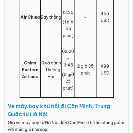
-
12:25
455
Air China
Bay thẳng
-
USD
(1 giờ
45
phút)
02:20
-
China
Quá cảnh
11:45
2 giờ 35
499
Eastern
- Thượng
phút
USD
(8 giờ
Airlines
Hải
25
phút)
Vé máy bay khứ hồi đi Côn Minh, Trung
Quốc từ Hà Nội
Giá vé máy bay từ Hà Nội đến Côn Minh khứ hồi đang giảm
với mức giá như sau: