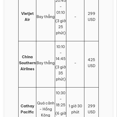
20:45
-
01:10
Vietjet
299
Bay thẳng
-
Air
USD
(3 giờ
25
phút)
10:10
-
China
14:45
425
Southern
Bay thẳng
-
USD
(3 giờ
Airlines
35
phút)
10:30
-
Quá cảnh
18:25
Cathay
1 giờ 30
299
- Hồng
Pacific
phút
USD
(6 giờ
Kông