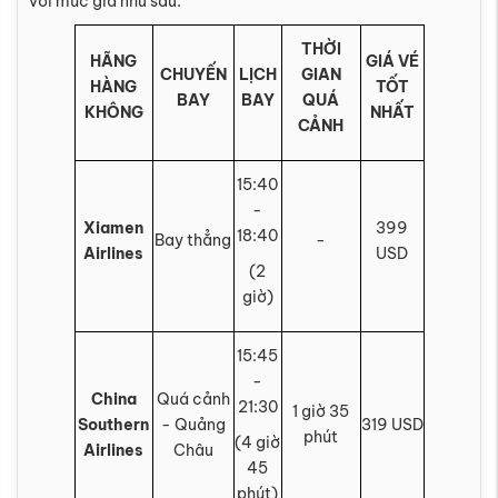
với mức giá như sau:
THỜI
HÃNG
GIÁ VÉ
CHUYẾN
LỊCH
GIAN
HÀNG
TỐT
BAY
BAY
QUÁ
KHÔNG
NHẤT
CẢNH
15:40
-
Xiamen
399
18:40
Bay thẳng
-
Airlines
USD
(2
giờ)
15:45
-
China
Quá cảnh
21:30
1 giờ 35
Southern
- Quảng
319 USD
phút
(4 giờ
Airlines
Châu
45
phút)