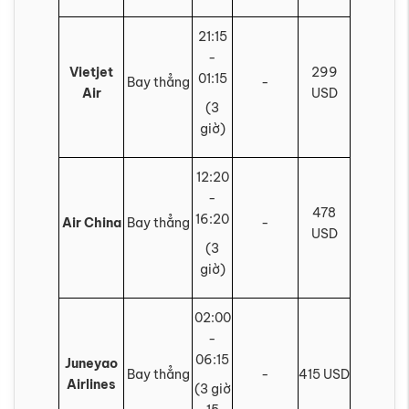
21:15
-
Vietjet
299
01:15
Bay thẳng
-
Air
USD
(3
giờ)
12:20
-
478
16:20
Air China
Bay thẳng
-
USD
(3
giờ)
02:00
-
06:15
Juneyao
Bay thẳng
-
415 USD
Airlines
(3 giờ