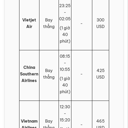
23:25
-
02:05
Vietjet
Bay
300
-
Air
thẳng
USD
(1 giờ
40
phút)
08:15
-
China
10:55
Bay
425
Southern
-
thẳng
USD
(1 giờ
Airlines
40
phút)
12:30
-
15:20
Vietnam
Bay
465
-
Airlines
thẳng
USD