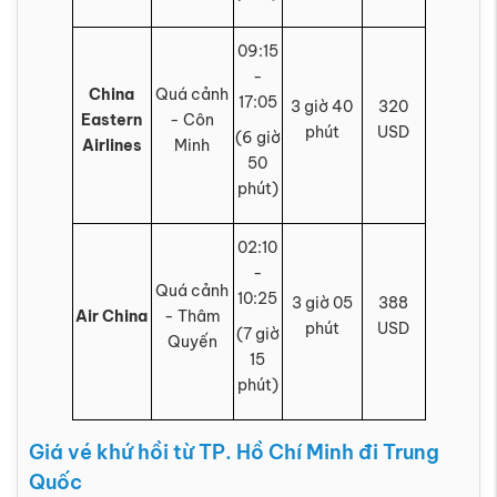
09:15
-
China
Quá cảnh
17:05
3 giờ 40
320
Eastern
- Côn
phút
USD
(6 giờ
Airlines
Minh
50
phút)
02:10
-
Quá cảnh
10:25
3 giờ 05
388
Air China
- Thâm
phút
USD
(7 giờ
Quyến
15
phút)
Giá vé khứ hồi từ TP. Hồ Chí Minh đi Trung
Quốc