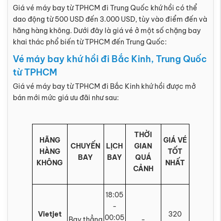
Giá vé máy bay từ TPHCM đi Trung Quốc khứ hồi có thể
dao động từ 500 USD đến 3.000 USD, tùy vào điểm đến và
hãng hàng không. Dưới đây là giá vé ở một số chặng bay
khai thác phổ biến từ TPHCM đến Trung Quốc:
Vé máy bay khứ hồi đi Bắc Kinh, Trung Quốc
từ TPHCM
Giá vé máy bay từ TPHCM đi Bắc Kinh khứ hồi được mở
bán mới mức giá ưu đãi như sau:
THỜI
HÃNG
GIÁ VÉ
CHUYẾN
LỊCH
GIAN
HÀNG
TỐT
BAY
BAY
QUÁ
KHÔNG
NHẤT
CẢNH
18:05
-
Vietjet
320
00:05
Bay thẳng
-