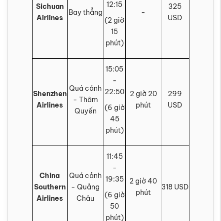
12:15
Sichuan
325
Bay thẳng
-
Airlines
USD
(2 giờ
15
phút)
15:05
-
Quá cảnh
22:50
Shenzhen
2 giờ 20
299
- Thâm
Airlines
phút
USD
(6 giờ
Quyến
45
phút)
11:45
-
China
Quá cảnh
19:35
2 giờ 40
Southern
- Quảng
318 USD
phút
(6 giờ
Airlines
Châu
50
phút)