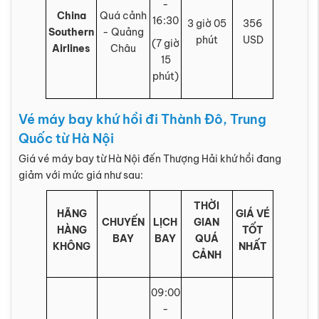
-
China
Quá cảnh
16:30
3 giờ 05
356
Southern
- Quảng
phút
USD
(7 giờ
Airlines
Châu
15
phút)
Vé máy bay khứ hồi đi Thành Đô, Trung
Quốc từ Hà Nội
Giá vé máy bay từ Hà Nội đến Thượng Hải khứ hồi đang
giảm với mức giá như sau:
THỜI
HÃNG
GIÁ VÉ
CHUYẾN
LỊCH
GIAN
HÀNG
TỐT
BAY
BAY
QUÁ
KHÔNG
NHẤT
CẢNH
09:00
-