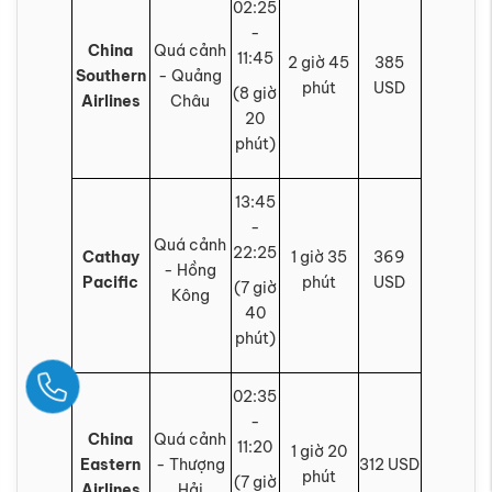
02:25
-
China
Quá cảnh
11:45
2 giờ 45
385
Southern
- Quảng
phút
USD
(8 giờ
Airlines
Châu
20
phút)
13:45
-
Quá cảnh
22:25
Cathay
1 giờ 35
369
- Hồng
Pacific
phút
USD
(7 giờ
Kông
40
phút)
Ngay
02:35
-
China
Quá cảnh
11:20
1 giờ 20
Eastern
- Thượng
312 USD
phút
(7 giờ
Airlines
Hải