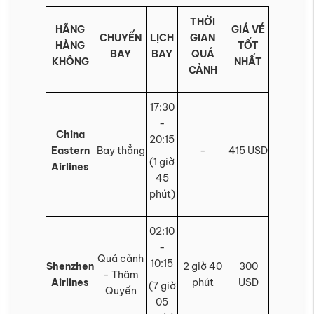
THỜI
HÃNG
GIÁ VÉ
CHUYẾN
LỊCH
GIAN
HÀNG
TỐT
BAY
BAY
QUÁ
KHÔNG
NHẤT
CẢNH
17:30
-
China
20:15
Eastern
Bay thẳng
-
415 USD
(1 giờ
Airlines
45
phút)
02:10
-
Quá cảnh
10:15
Shenzhen
2 giờ 40
300
- Thâm
Airlines
phút
USD
(7 giờ
Quyến
05