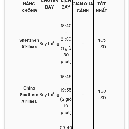
CHUYẾN
LỊCH
HÀNG
GIAN QUÁ
TỐT
BAY
BAY
KHÔNG
CẢNH
NHẤT
18:40
-
21:30
Shenzhen
405
Bay thẳng
-
Airlines
USD
(1 giờ
50
phút)
16:45
-
China
19:55
460
Southern
Bay thẳng
-
USD
(2 giờ
Airlines
10
phút)
09:40