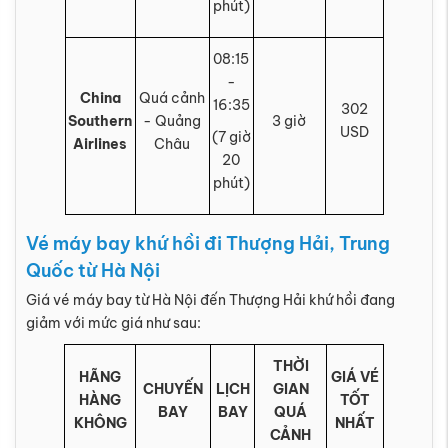
phút)
08:15
-
China
Quá cảnh
16:35
302
Southern
- Quảng
3 giờ
USD
(7 giờ
Airlines
Châu
20
phút)
Vé máy bay khứ hồi đi Thượng Hải, Trung
Quốc từ Hà Nội
Giá vé máy bay từ Hà Nội đến Thượng Hải khứ hồi đang
giảm với mức giá như sau:
THỜI
HÃNG
GIÁ VÉ
CHUYẾN
LỊCH
GIAN
HÀNG
TỐT
BAY
BAY
QUÁ
KHÔNG
NHẤT
CẢNH