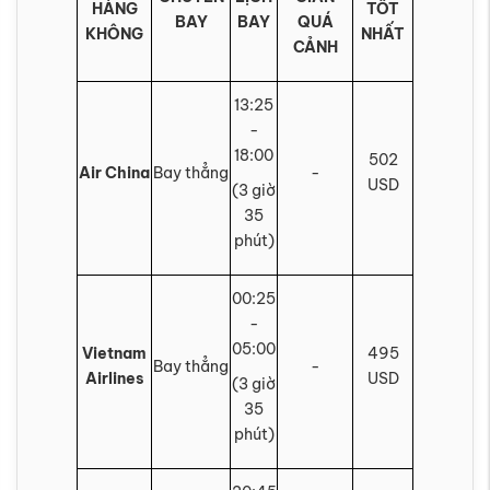
HÀNG
TỐT
BAY
BAY
QUÁ
KHÔNG
NHẤT
CẢNH
13:25
-
18:00
502
Air China
Bay thẳng
-
USD
(3 giờ
35
phút)
00:25
-
05:00
Vietnam
495
Bay thẳng
-
Airlines
USD
(3 giờ
35
phút)