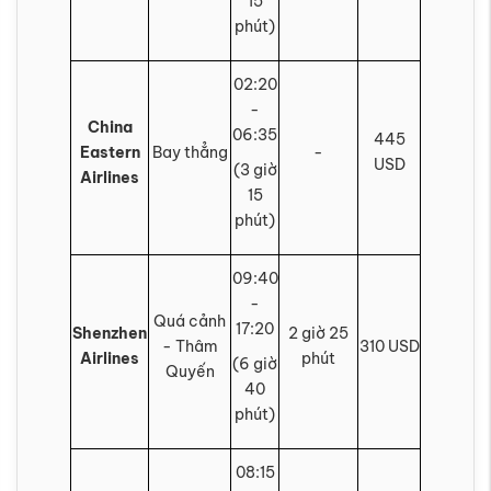
15
phút)
02:20
-
China
06:35
445
Eastern
Bay thẳng
-
USD
(3 giờ
Airlines
15
phút)
09:40
-
Quá cảnh
17:20
Shenzhen
2 giờ 25
- Thâm
310 USD
Airlines
phút
(6 giờ
Quyến
40
phút)
08:15