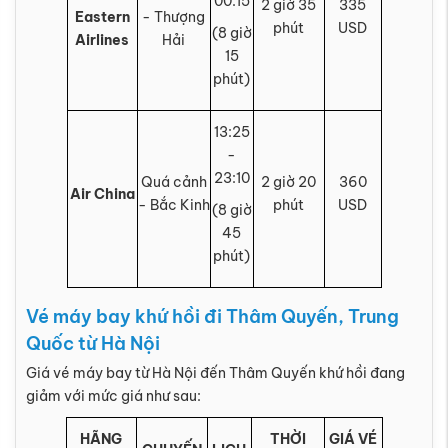
00:15
2 giờ 35
335
Eastern
- Thượng
phút
USD
(8 giờ
Airlines
Hải
15
phút)
13:25
-
23:10
Quá cảnh
2 giờ 20
360
Air China
- Bắc Kinh
phút
USD
(8 giờ
45
phút)
Vé máy bay khứ hồi đi Thâm Quyến, Trung
Quốc từ Hà Nội
Giá vé máy bay từ Hà Nội đến Thâm Quyến khứ hồi đang
giảm với mức giá như sau:
HÃNG
THỜI
GIÁ VÉ