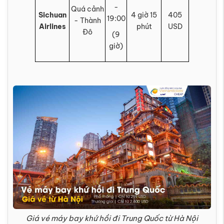
-
Quá cảnh
Sichuan
4 giờ 15
405
19:00
- Thành
Airlines
phút
USD
Đô
(9
giờ)
Giá vé máy bay khứ hồi đi Trung Quốc từ Hà Nội