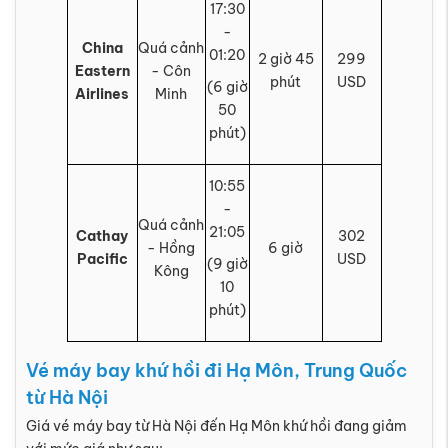
17:30
-
China
Quá cảnh
01:20
2 giờ 45
299
Eastern
- Côn
phút
USD
(6 giờ
Airlines
Minh
50
phút)
10:55
-
Quá cảnh
21:05
Cathay
302
- Hồng
6 giờ
Pacific
USD
(9 giờ
Kông
10
phút)
Vé máy bay khứ hồi đi Hạ Môn, Trung Quốc
từ Hà Nội
Giá vé máy bay từ Hà Nội đến Hạ Môn khứ hồi đang giảm