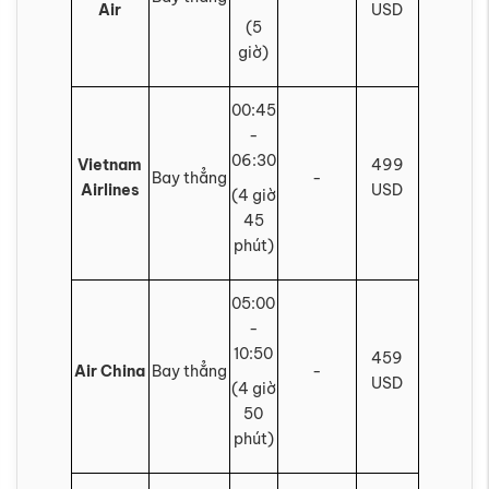
Air
USD
(5
giờ)
00:45
-
06:30
Vietnam
499
Bay thẳng
-
Airlines
USD
(4 giờ
45
phút)
05:00
-
10:50
459
Air China
Bay thẳng
-
USD
(4 giờ
50
phút)