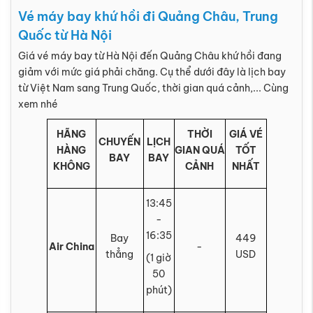
Vé máy bay khứ hồi đi Quảng Châu, Trung
Quốc từ Hà Nội
Giá vé máy bay từ Hà Nội đến Quảng Châu khứ hồi đang
giảm với mức giá phải chăng. Cụ thể dưới đây là lịch bay
từ Việt Nam sang Trung Quốc, thời gian quá cảnh,... Cùng
xem nhé
HÃNG
THỜI
GIÁ VÉ
CHUYẾN
LỊCH
HÀNG
GIAN QUÁ
TỐT
BAY
BAY
KHÔNG
CẢNH
NHẤT
13:45
-
16:35
Bay
449
Air China
-
thẳng
USD
(1 giờ
50
phút)