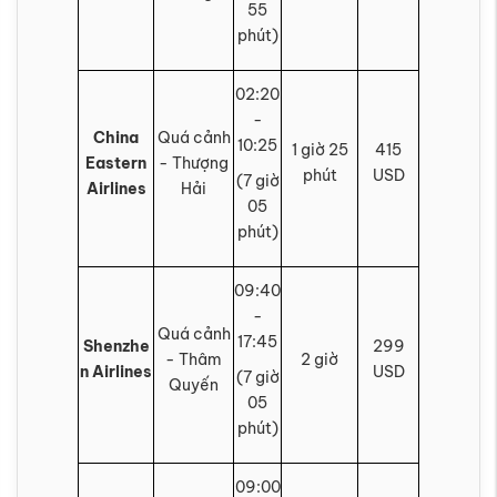
55
phút)
02:20
-
China
Quá cảnh
10:25
1 giờ 25
415
Eastern
- Thượng
phút
USD
(7 giờ
Airlines
Hải
05
phút)
09:40
-
Quá cảnh
17:45
Shenzhe
299
- Thâm
2 giờ
n Airlines
USD
(7 giờ
Quyến
05
phút)
09:00