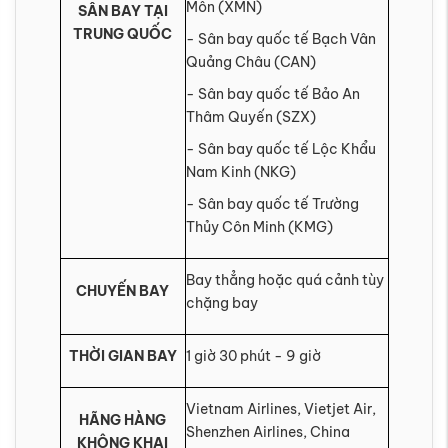
Môn (XMN)
SÂN BAY TẠI
TRUNG QUỐC
- Sân bay quốc tế Bạch Vân
Quảng Châu (CAN)
- Sân bay quốc tế Bảo An
Thâm Quyến (SZX)
- Sân bay quốc tế Lộc Khẩu
Nam Kinh (NKG)
- Sân bay quốc tế Trường
Thủy Côn Minh (KMG)
Bay thẳng hoặc quá cảnh tùy
CHUYẾN BAY
chặng bay
THỜI GIAN BAY
1 giờ 30 phút - 9 giờ
Vietnam Airlines, Vietjet Air,
HÃNG HÀNG
Shenzhen Airlines, China
KHÔNG KHAI