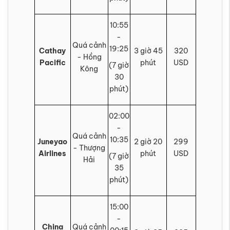
10:55
-
Quá cảnh
19:25
Cathay
3 giờ 45
320
- Hồng
Pacific
phút
USD
(7 giờ
Kông
30
phút)
02:00
-
Quá cảnh
10:35
Juneyao
2 giờ 20
299
- Thượng
Airlines
phút
USD
(7 giờ
Hải
35
phút)
15:00
-
China
Quá cảnh