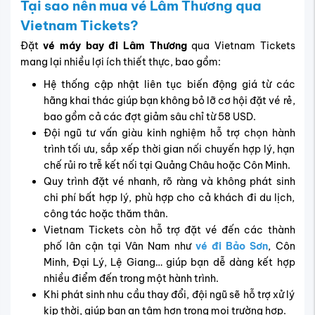
Tại sao nên mua vé Lâm Thương qua
Vietnam Tickets?
Đặt
vé máy bay đi Lâm Thương
qua Vietnam Tickets
mang lại nhiều lợi ích thiết thực, bao gồm:
Hệ thống cập nhật liên tục biến động giá từ các
hãng khai thác giúp bạn không bỏ lỡ cơ hội đặt vé rẻ,
bao gồm cả các đợt giảm sâu chỉ từ 58 USD.
Đội ngũ tư vấn giàu kinh nghiệm hỗ trợ chọn hành
trình tối ưu, sắp xếp thời gian nối chuyến hợp lý, hạn
chế rủi ro trễ kết nối tại Quảng Châu hoặc Côn Minh.
Quy trình đặt vé nhanh, rõ ràng và không phát sinh
chi phí bất hợp lý, phù hợp cho cả khách đi du lịch,
công tác hoặc thăm thân.
Vietnam Tickets còn hỗ trợ đặt vé đến các thành
phố lân cận tại Vân Nam như
vé đi Bảo Sơn
, Côn
Minh, Đại Lý, Lệ Giang… giúp bạn dễ dàng kết hợp
nhiều điểm đến trong một hành trình.
Khi phát sinh nhu cầu thay đổi, đội ngũ sẽ hỗ trợ xử lý
kịp thời, giúp bạn an tâm hơn trong mọi trường hợp.