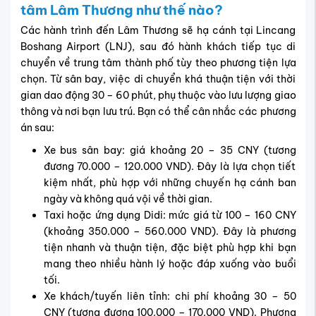
tâm Lâm Thương như thế nào?
Các hành trình đến Lâm Thương sẽ hạ cánh tại Lincang
Boshang Airport (LNJ), sau đó hành khách tiếp tục di
chuyển về trung tâm thành phố tùy theo phương tiện lựa
chọn. Từ sân bay, việc di chuyển khá thuận tiện với thời
gian dao động 30 – 60 phút, phụ thuộc vào lưu lượng giao
thông và nơi bạn lưu trú. Bạn có thể cân nhắc các phương
án sau:
Xe bus sân bay: giá khoảng 20 – 35 CNY (tương
đương 70.000 – 120.000 VND). Đây là lựa chọn tiết
kiệm nhất, phù hợp với những chuyến hạ cánh ban
ngày và không quá vội về thời gian.
Taxi hoặc ứng dụng Didi: mức giá từ 100 – 160 CNY
(khoảng 350.000 – 560.000 VND). Đây là phương
tiện nhanh và thuận tiện, đặc biệt phù hợp khi bạn
mang theo nhiều hành lý hoặc đáp xuống vào buổi
tối.
Xe khách/tuyến liên tỉnh: chi phí khoảng 30 – 50
CNY (tương đương 100.000 – 170.000 VND). Phương