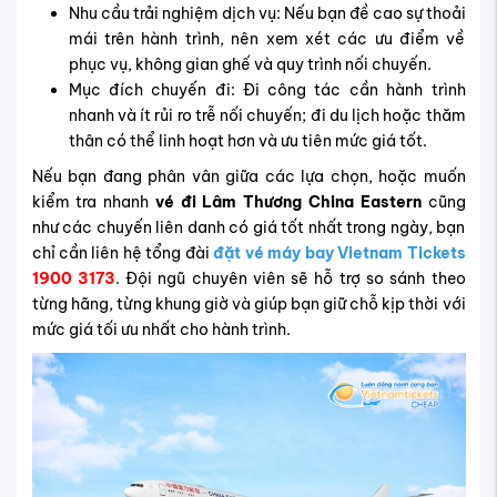
Nhu cầu trải nghiệm dịch vụ: Nếu bạn đề cao sự thoải
mái trên hành trình, nên xem xét các ưu điểm về
phục vụ, không gian ghế và quy trình nối chuyến.
Mục đích chuyến đi: Đi công tác cần hành trình
nhanh và ít rủi ro trễ nối chuyến; đi du lịch hoặc thăm
thân có thể linh hoạt hơn và ưu tiên mức giá tốt.
Nếu bạn đang phân vân giữa các lựa chọn, hoặc muốn
kiểm tra nhanh
vé đi Lâm Thương China Eastern
cũng
như các chuyến liên danh có giá tốt nhất trong ngày, bạn
chỉ cần liên hệ tổng đài
đặt vé máy bay Vietnam Tickets
1900 3173
. Đội ngũ chuyên viên sẽ hỗ trợ so sánh theo
từng hãng, từng khung giờ và giúp bạn giữ chỗ kịp thời với
mức giá tối ưu nhất cho hành trình.