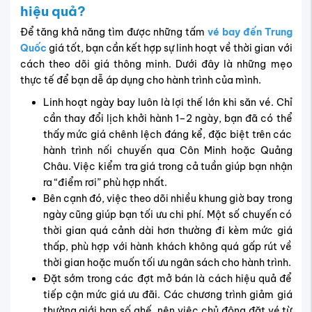
hiệu quả?
Để tăng khả năng tìm được những tấm
vé bay đến Trung
Quốc
giá tốt, bạn cần kết hợp sự linh hoạt về thời gian với
cách theo dõi giá thông minh. Dưới đây là những mẹo
thực tế để bạn dễ áp dụng cho hành trình của mình.
Linh hoạt ngày bay luôn là lợi thế lớn khi săn vé. Chỉ
cần thay đổi lịch khởi hành 1–2 ngày, bạn đã có thể
thấy mức giá chênh lệch đáng kể, đặc biệt trên các
hành trình nối chuyến qua Côn Minh hoặc Quảng
Châu. Việc kiểm tra giá trong cả tuần giúp bạn nhận
ra “điểm rơi” phù hợp nhất.
Bên cạnh đó, việc theo dõi nhiều khung giờ bay trong
ngày cũng giúp bạn tối ưu chi phí. Một số chuyến có
thời gian quá cảnh dài hơn thường đi kèm mức giá
thấp, phù hợp với hành khách không quá gấp rút về
thời gian hoặc muốn tối ưu ngân sách cho hành trình.
Đặt sớm trong các đợt mở bán là cách hiệu quả để
tiếp cận mức giá ưu đãi. Các chương trình giảm giá
thường giới hạn số ghế, nên việc chủ động đặt vé từ