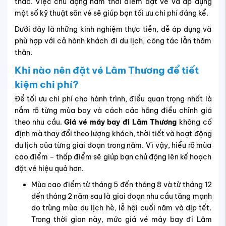
thác. Việc chủ động nắm thời điểm đặt vé và áp dụng
một số kỹ thuật săn vé sẽ giúp bạn tối ưu chi phí đáng kể.
Dưới đây là những kinh nghiệm thực tiễn, dễ áp dụng và
phù hợp với cả hành khách đi du lịch, công tác lẫn thăm
thân.
Khi nào nên đặt vé Lâm Thương để tiết
kiệm chi phí?
Để tối ưu chi phí cho hành trình, điều quan trọng nhất là
nắm rõ từng mùa bay và cách các hãng điều chỉnh giá
theo nhu cầu.
Giá
vé máy bay đi Lâm Thương
không cố
định mà thay đổi theo lượng khách, thời tiết và hoạt động
du lịch của từng giai đoạn trong năm. Vì vậy, hiểu rõ mùa
cao điểm – thấp điểm sẽ giúp bạn chủ động lên kế hoạch
đặt vé hiệu quả hơn.
Mùa cao điểm từ tháng 5 đến tháng 8 và từ tháng 12
đến tháng 2 năm sau là giai đoạn nhu cầu tăng mạnh
do trùng mùa du lịch hè, lễ hội cuối năm và dịp tết.
Trong thời gian này, mức giá vé máy bay đi Lâm