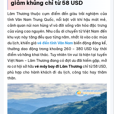
giảm khủng chỉ từ 58 USD
Lâm Thương thuộc cụm điểm đến giàu trải nghiệm của
tỉnh Vân Nam Trung Quốc, nổi bật với khí hậu mát mẻ,
cảnh quan núi non hùng vĩ và đời sống văn hóa đặc trưng
của vùng cao nguyên. Nhu cầu di chuyển từ Việt Nam đến
khu vực này tăng đều qua từng năm, nhất là vào các mùa
du lịch, khiến giá
vé đến tỉnh Vân Nam
biến động đáng kể,
thường dao động trong khoảng 260 – 380 USD tùy thời
điểm và hãng khai thác. Tuy nhiên tin vui là hiện tại tuyến
Việt Nam – Lâm Thương đang có đợt ưu đãi hiếm gặp, mở
ra cơ hội sở hữu
vé máy bay đi Lâm Thương
chỉ từ 58 USD,
phù hợp cho hành khách đi du lịch, công tác hay thăm
thân.