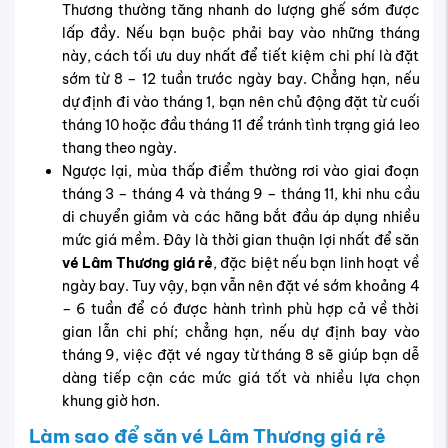
Thương thường tăng nhanh do lượng ghế sớm được
lấp đầy. Nếu bạn buộc phải bay vào những tháng
này, cách tối ưu duy nhất để tiết kiệm chi phí là đặt
sớm từ 8 – 12 tuần trước ngày bay. Chẳng hạn, nếu
dự định đi vào tháng 1, bạn nên chủ động đặt từ cuối
tháng 10 hoặc đầu tháng 11 để tránh tình trạng giá leo
thang theo ngày.
Ngược lại, mùa thấp điểm thường rơi vào giai đoạn
tháng 3 – tháng 4 và tháng 9 – tháng 11, khi nhu cầu
di chuyển giảm và các hãng bắt đầu áp dụng nhiều
mức giá mềm. Đây là thời gian thuận lợi nhất để săn
vé Lâm Thương giá rẻ
, đặc biệt nếu bạn linh hoạt về
ngày bay. Tuy vậy, bạn vẫn nên đặt vé sớm khoảng 4
– 6 tuần để có được hành trình phù hợp cả về thời
gian lẫn chi phí; chẳng hạn, nếu dự định bay vào
tháng 9, việc đặt vé ngay từ tháng 8 sẽ giúp bạn dễ
dàng tiếp cận các mức giá tốt và nhiều lựa chọn
khung giờ hơn.
Làm sao để săn vé Lâm Thương giá rẻ