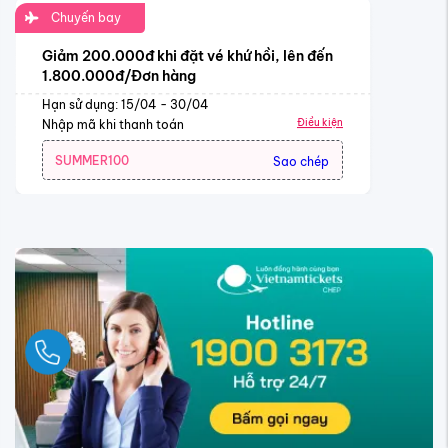
Chuyến bay
Giảm 200.000đ khi đặt vé khứ hồi, lên đến
1.800.000đ/Đơn hàng
Hạn sử dụng: 15/04 - 30/04
Điều kiện
Nhập mã khi thanh toán
SUMMER100
Sao chép
Ngay