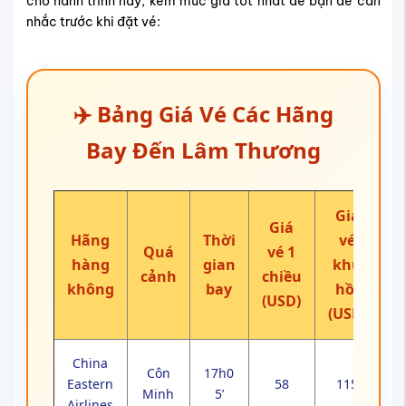
cho hành trình này, kèm mức giá tốt nhất để bạn dễ cân
nhắc trước khi đặt vé:
✈️ Bảng Giá Vé Các Hãng
Bay Đến Lâm Thương
Giá
Giá
Hãng
Thời
vé
Quá
vé 1
hàng
gian
khứ
cảnh
chiều
không
bay
hồi
(USD)
(USD)
China
Côn
17h0
Eastern
58
115
Minh
5’
Airlines