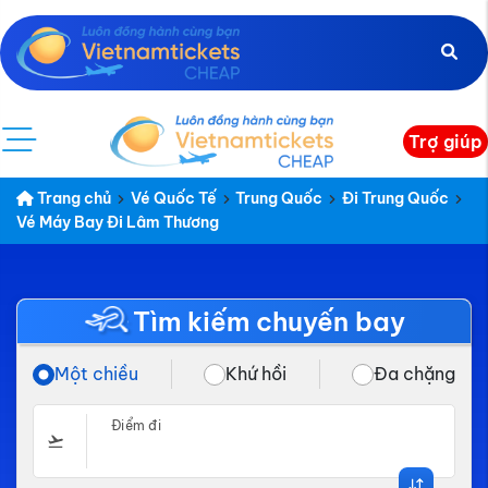
Trợ giúp
Trang chủ
Vé Quốc Tế
Trung Quốc
Đi Trung Quốc
Vé Máy Bay Đi Lâm Thương
Tìm kiếm chuyến bay
Một chiều
Khứ hồi
Đa chặng
Điểm đi