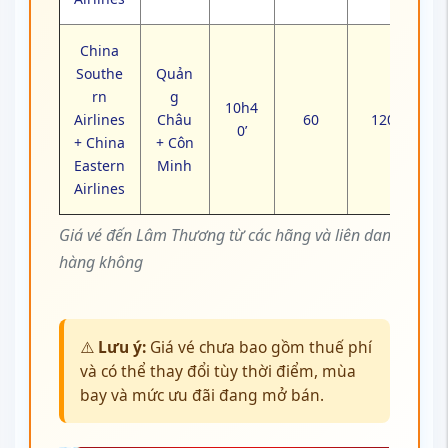
China
Southe
Quản
rn
g
10h4
Airlines
Châu
60
120
0’
+ China
+ Côn
Eastern
Minh
Airlines
Giá vé đến Lâm Thương từ các hãng và liên danh
hàng không
⚠️
Lưu ý:
Giá vé chưa bao gồm thuế phí
và có thể thay đổi tùy thời điểm, mùa
bay và mức ưu đãi đang mở bán.