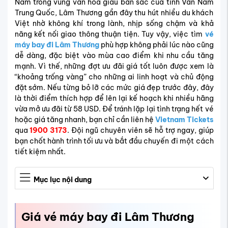
Nằm trong vùng văn hóa giàu bản sắc của tỉnh Vân Nam
Trung Quốc, Lâm Thương gần đây thu hút nhiều du khách
Việt nhờ không khí trong lành, nhịp sống chậm và khả
năng kết nối giao thông thuận tiện. Tuy vậy, việc tìm
vé
máy bay đi Lâm Thương
phù hợp không phải lúc nào cũng
dễ dàng, đặc biệt vào mùa cao điểm khi nhu cầu tăng
mạnh. Vì thế, những đợt ưu đãi giá tốt luôn được xem là
“khoảng trống vàng” cho những ai linh hoạt và chủ động
đặt sớm. Nếu từng bỏ lỡ các mức giá đẹp trước đây, đây
là thời điểm thích hợp để lên lại kế hoạch khi nhiều hãng
vừa mở ưu đãi từ 58 USD. Để tránh lặp lại tình trạng hết vé
hoặc giá tăng nhanh, bạn chỉ cần liên hệ
Vietnam Tickets
qua
1900 3173
. Đội ngũ chuyên viên sẽ hỗ trợ ngay, giúp
bạn chốt hành trình tối ưu và bắt đầu chuyến đi một cách
tiết kiệm nhất.
Mục lục nội dung
Giá vé máy bay đi Lâm Thương