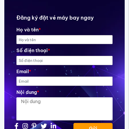
Đăng ký đặt vé máy bay ngay
Họ và tên
*
Số điện thoại
*
Email
*
Nội dung
*
Gửi