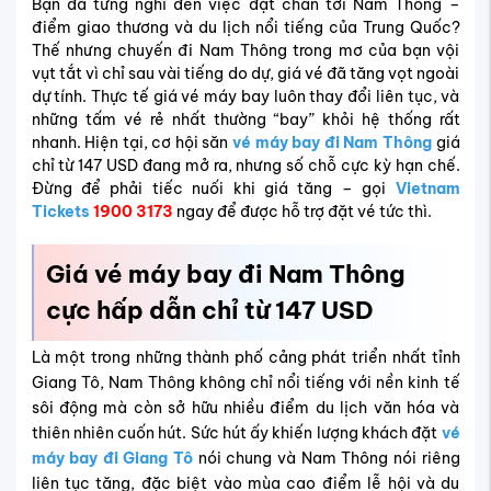
Bạn đã từng nghĩ đến việc đặt chân tới Nam Thông –
điểm giao thương và du lịch nổi tiếng của Trung Quốc?
Thế nhưng chuyến đi Nam Thông trong mơ của bạn vội
vụt tắt vì chỉ sau vài tiếng do dự, giá vé đã tăng vọt ngoài
dự tính. Thực tế giá vé máy bay luôn thay đổi liên tục, và
những tấm vé rẻ nhất thường “bay” khỏi hệ thống rất
nhanh. Hiện tại, cơ hội săn
vé máy bay đi Nam Thông
giá
chỉ từ 147 USD đang mở ra, nhưng số chỗ cực kỳ hạn chế.
Đừng để phải tiếc nuối khi giá tăng – gọi
Vietnam
Tickets
1900 3173
ngay để được hỗ trợ đặt vé tức thì.
Giá vé máy bay đi Nam Thông
cực hấp dẫn chỉ từ 147 USD
Là một trong những thành phố cảng phát triển nhất tỉnh
Giang Tô, Nam Thông không chỉ nổi tiếng với nền kinh tế
sôi động mà còn sở hữu nhiều điểm du lịch văn hóa và
thiên nhiên cuốn hút. Sức hút ấy khiến lượng khách đặt
vé
máy bay đi Giang Tô
nói chung và Nam Thông nói riêng
liên tục tăng, đặc biệt vào mùa cao điểm lễ hội và du