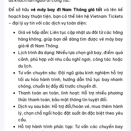
du khách lẫn người đi công tác.
Để sở hữu
vé máy bay đi Nam Thông giá tốt
và lên kế
hoạch bay thuận tiện, bạn có thể liên hệ Vietnam Tickets
– đại lý uy tín với các dịch vụ toàn diện:
Giá vé hấp dẫn: Liên tục cập nhật ưu đãi từ các hãng
hàng không, giúp bạn dễ dàng tìm được vé máy bay
giá rẻ đi Nam Thông.
Lịch trình đa dạng: Nhiều lựa chọn giờ bay, điểm quá
cảnh, phù hợp với nhu cầu nghỉ ngơi, công tác hoặc
du lịch.
Tư vấn chuyên sâu: Đội ngũ giàu kinh nghiệm hỗ trợ
tối ưu hóa hành trình, hướng dẫn thủ tục bay nhanh
chóng, chuẩn bị đầy đủ trước chuyến đi.
Thanh toán an toàn, linh hoạt: Hỗ trợ nhiều phương
thức thanh toán, bảo mật thông tin tuyệt đối.
Dịch vụ sau bán: Hỗ trợ đổi/hoàn vé, mua thêm hành
lý, chọn chỗ ngồi hoặc đặt suất ăn đặc biệt theo yêu
cầu.
Hỗ trợ hành trình phức tạp: Tư vấn các chuyến bay