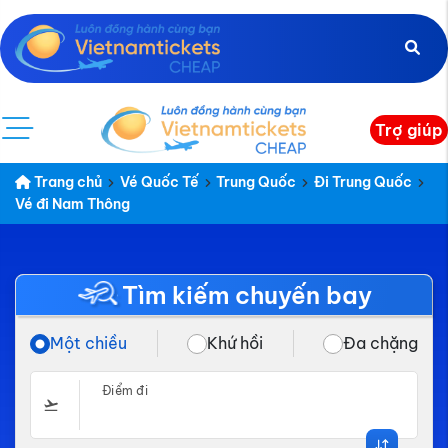
Trợ giúp
Trang chủ
Vé Quốc Tế
Trung Quốc
Đi Trung Quốc
Vé đi Nam Thông
Tìm kiếm chuyến bay
Một chiều
Khứ hồi
Đa chặng
Điểm đi