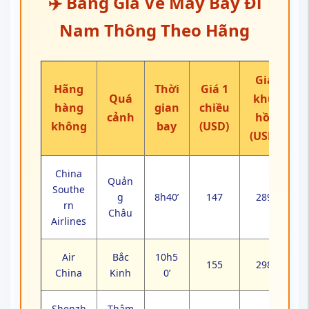
✈️ Bảng Giá Vé Máy Bay Đi
Nam Thông Theo Hãng
Giá
Hãng
Thời
Giá 1
Quá
khứ
hàng
gian
chiều
cảnh
hồi
không
bay
(USD)
(USD)
China
Quản
Southe
g
8h40’
147
289
rn
Châu
Airlines
Air
Bắc
10h5
155
298
China
Kinh
0’
Shenzh
Thâm