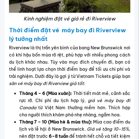
Kinh nghiệm đặt vé giá rẻ đi Riverview
Thời điểm đặt vé máy bay đi Riverview
lý tưởng nhất
Riverview là thị trấn yên bình của bang New Brunswick nơi
có khí hậu bốn mùa rõ rệt, phù hợp với nhiều phong cách
du lịch khác nhau. Tùy vào mục đích chuyến đi, bạn có
thể linh hoạt lựa chọn thời điểm bay để tối ưu chi phí và
trải nghiệm. Dưới đây là gợi ý từ Vietnam Tickets giúp bạn
săn vé máy bay đi Riverview giá tốt
:
Tháng 4 – 6 (Mùa xuân):
Thời tiết mát mẻ, cảnh sắc
rực rỡ. Chi phí du lịch hợp lý,
giá vé máy bay đi
Canada
từ Việt Nam thường mềm hơn. Thích hợp
cho người thích khám phá nhẹ nhàng, ngắm hoa.
Tháng 7 – 10 (Mùa hè & mùa thu):
Mùa cao điểm du
lịch và lễ hội ở New Brunswick.
Giá vé tăng 10–15%
,
nên đặt trước
6–8 tuần
để tránh hết chỗ và tiết kiệm