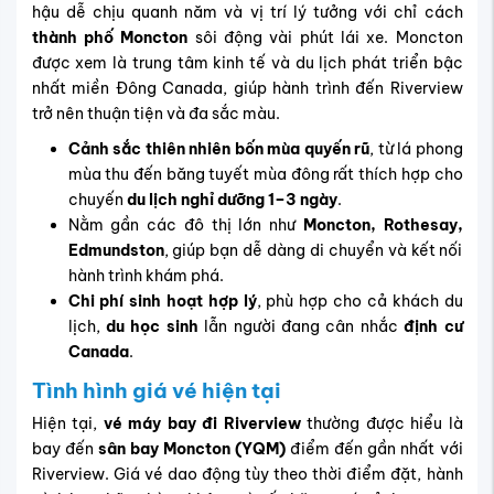
hậu dễ chịu quanh năm và vị trí lý tưởng với chỉ cách
thành phố Moncton
sôi động vài phút lái xe. Moncton
được xem là trung tâm kinh tế và du lịch phát triển bậc
nhất miền Đông Canada, giúp hành trình đến Riverview
trở nên thuận tiện và đa sắc màu.
Cảnh sắc thiên nhiên bốn mùa quyến rũ
, từ lá phong
mùa thu đến băng tuyết mùa đông rất thích hợp cho
chuyến
du lịch nghỉ dưỡng 1–3 ngày
.
Nằm gần các đô thị lớn như
Moncton, Rothesay,
Edmundston
, giúp bạn dễ dàng di chuyển và kết nối
hành trình khám phá.
Chi phí sinh hoạt hợp lý
, phù hợp cho cả khách du
lịch,
du học sinh
lẫn người đang cân nhắc
định cư
Canada
.
Tình hình giá vé hiện tại
Hiện tại,
vé máy bay đi Riverview
thường được hiểu là
bay đến
sân bay Moncton (YQM)
điểm đến gần nhất với
Riverview. Giá vé dao động tùy theo thời điểm đặt, hành