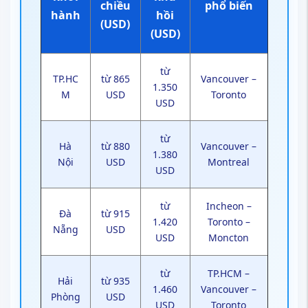
chiều
phổ biến
hành
hồi
(USD)
(USD)
từ
TP.HC
từ 865
Vancouver –
1.350
M
USD
Toronto
USD
từ
Hà
từ 880
Vancouver –
1.380
Nội
USD
Montreal
USD
từ
Incheon –
Đà
từ 915
1.420
Toronto –
Nẵng
USD
USD
Moncton
từ
TP.HCM –
Hải
từ 935
1.460
Vancouver –
Phòng
USD
USD
Toronto