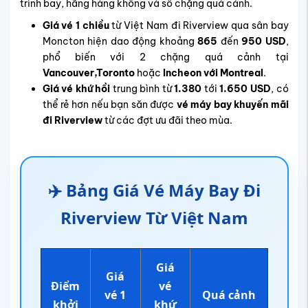
trình bay, hãng hàng không và số chặng quá cảnh.
Giá vé 1 chiều
từ Việt Nam đi Riverview qua sân bay
Moncton hiện dao động khoảng
865
đến
950 USD
,
phổ biến với 2 chặng quá cảnh tại
Vancouver,Toronto
hoặc
Incheon với Montreal
.
Giá vé khứ hồi
trung bình từ
1.380
tới
1.650 USD
, có
thể rẻ hơn nếu bạn săn được
vé máy bay khuyến mãi
đi Riverview
từ các đợt ưu đãi theo mùa.
✈️ Bảng Giá Vé Máy Bay Đi
Riverview Từ Việt Nam
Giá
Giá
Điểm
vé
vé 1
Quá cảnh
khởi
khứ