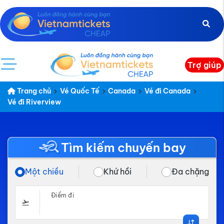
Trợ giúp
Trang chủ
Vé Quốc Tế
Canada
Vé đi Canada
Vé đi Riverview
Tìm kiếm chuyến bay
Một chiều
Khứ hồi
Đa chặng
Điểm đi