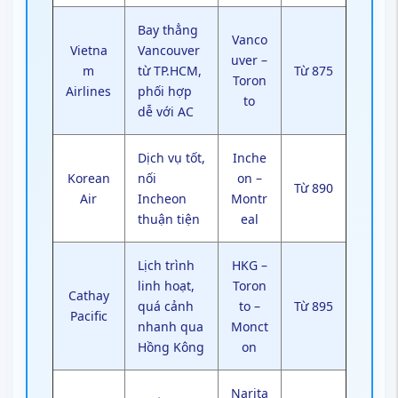
Bay thẳng
Vanco
Vietna
Vancouver
uver –
m
từ TP.HCM,
Từ 875
Toron
Airlines
phối hợp
to
dễ với AC
Dịch vụ tốt,
Inche
Korean
nối
on –
Từ 890
Air
Incheon
Montr
thuận tiện
eal
Lịch trình
HKG –
linh hoạt,
Toron
Cathay
quá cảnh
to –
Từ 895
Pacific
nhanh qua
Monct
Hồng Kông
on
Narita