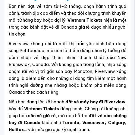
Bạn nên đặt vé sớm từ 1–2 tháng, chọn hành trình quá
cảnh, tránh dịp cao điểm và theo dõi chương trình khuyến
mãi từ hãng bay hoặc đại lý.
Vietnam Tickets
hiện là một
trong các kênh đặt vé đi Canada giá rẻ được nhiều người
tin chọn.
Riverview không chỉ là một thị trấn yên bình bên dòng
sông Petitcodiac, mà còn là điểm dừng chân lý tưởng để
cảm nhận vẻ đẹp thiên nhiên thanh khiết của New
Brunswick, Canada. Với không gian trong lành, nhịp sống
chậm rãi và vị trí gần sân bay Moncton, Riverview xứng
đáng là điểm đến cho những ai đang tìm kiếm một hành
trình nghỉ dưỡng nhẹ nhàng hoặc khám phá miền đông
Canada theo cách riêng.
Nếu bạn đang lên kế hoạch
đặt vé máy bay đi Riverview
,
hãy để
Vietnam Tickets
đồng hành. Chúng tôi không chỉ
giúp bạn
săn vé giá rẻ
, mà còn hỗ trợ
đặt vé các chặng
bay đi Canada
khác như
Toronto, Vancouver, Calgary,
Halifax
… với mức giá cực kỳ cạnh tranh.