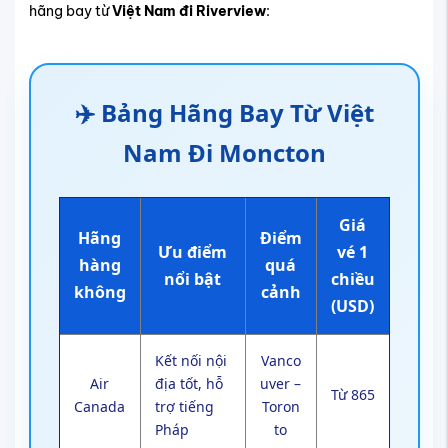
hãng bay từ
Việt Nam đi Riverview
:
✈️ Bảng Hãng Bay Từ Việt
Nam Đi Moncton
Giá
Hãng
Điểm
Ưu điểm
vé 1
hàng
quá
nổi bật
chiều
không
cảnh
(USD)
Kết nối nội
Vanco
Air
địa tốt, hỗ
uver –
Từ 865
Canada
trợ tiếng
Toron
Pháp
to