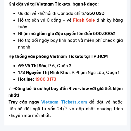
Khi đặt vé tại Vietnam Tickets, bạn sẽ được:
Ưu đãi vé khứ hồi đi Canada chỉ từ
650 USD
Hỗ trợ săn vé 0 đồng – vé
Flash Sale
định kỳ hàng
tuần
Nhận
mã giảm giá độc quyền lên đến 500.000đ
Hỗ trợ đổi ngày bay linh hoạt và miễn phí check giá
nhanh
Hệ thống văn phòng Vietnam Tickets tại TP.HCM
69 Võ Thị Sáu
, P.6, Quận 3
173 Nguyễn Thị Minh Khai
, P.Phạm Ngũ Lão, Quận 1
Hotline:
1900 3173
👉
Đừng bỏ lỡ cơ hội bay đến Riverview với giá tiết kiệm
nhất!
Truy cập ngay
Vietnam-Tickets.com
để đặt vé hoặc
liên hệ đội ngũ tư vấn 24/7 và cập nhật chương trình
khuyến mãi mới nhất.