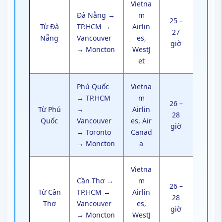
Vietna
Đà Nẵng →
m
25 –
Từ Đà
TP.HCM →
Airlin
27
Nẵng
Vancouver
es,
giờ
→ Moncton
WestJ
et
Phú Quốc
Vietna
→ TP.HCM
m
26 –
Từ Phú
→
Airlin
28
Quốc
Vancouver
es, Air
giờ
→ Toronto
Canad
→ Moncton
a
Vietna
Cần Thơ →
m
26 –
Từ Cần
TP.HCM →
Airlin
28
Thơ
Vancouver
es,
giờ
→ Moncton
WestJ