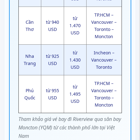
TP.HCM –
từ
Cần
từ 940
Vancouver –
1.470
Thơ
USD
Toronto –
USD
Moncton
từ
Incheon –
Nha
từ 925
1.430
Vancouver –
Trang
USD
USD
Toronto
TP.HCM –
từ
Phú
từ 955
Vancouver –
1.495
Quốc
USD
Toronto –
USD
Moncton
Tham khảo giá vé bay đi Riverview qua sân bay
Moncton (YQM) từ các thành phố lớn tại Việt
Nam