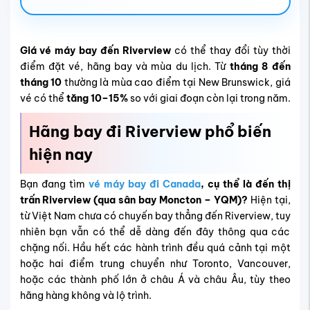
Giá vé máy bay đến Riverview
có thể thay đổi tùy thời
điểm đặt vé, hãng bay và mùa du lịch. Từ
tháng 8 đến
tháng 10
thường là mùa cao điểm tại New Brunswick, giá
vé có thể
tăng 10–15%
so với giai đoạn còn lại trong năm.
Hãng bay đi Riverview phổ biến
hiện nay
Bạn đang tìm
vé máy bay đi Canada
, cụ thể là đến thị
trấn Riverview (qua sân bay Moncton – YQM)?
Hiện tại,
từ Việt Nam chưa có chuyến bay thẳng đến Riverview, tuy
nhiên bạn vẫn có thể dễ dàng đến đây thông qua các
chặng nối. Hầu hết các hành trình đều quá cảnh tại một
hoặc hai điểm trung chuyển như Toronto, Vancouver,
hoặc các thành phố lớn ở châu Á và châu Âu, tùy theo
hãng hàng không và lộ trình.