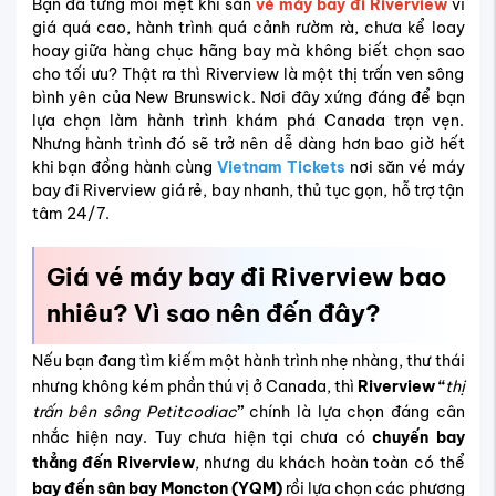
Bạn đã từng mỏi mệt khi săn
vé máy bay đi Riverview
vì
giá quá cao, hành trình quá cảnh rườm rà, chưa kể loay
hoay giữa hàng chục hãng bay mà không biết chọn sao
cho tối ưu? Thật ra thì Riverview là một thị trấn ven sông
bình yên của New Brunswick. Nơi đây xứng đáng để bạn
lựa chọn làm hành trình khám phá Canada trọn vẹn.
Nhưng hành trình đó sẽ trở nên dễ dàng hơn bao giờ hết
khi bạn đồng hành cùng
Vietnam Tickets
nơi săn vé máy
bay đi Riverview giá rẻ, bay nhanh, thủ tục gọn, hỗ trợ tận
tâm 24/7.
Giá vé máy bay đi Riverview bao
nhiêu? Vì sao nên đến đây?
Nếu bạn đang tìm kiếm một hành trình nhẹ nhàng, thư thái
nhưng không kém phần thú vị ở Canada, thì
Riverview “
thị
trấn bên sông Petitcodiac
”
chính là lựa chọn đáng cân
nhắc hiện nay. Tuy chưa hiện tại chưa có
chuyến bay
thẳng đến Riverview
, nhưng du khách hoàn toàn có thể
bay đến sân bay Moncton (YQM)
rồi lựa chọn các phương