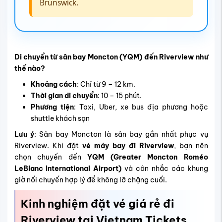
Brunswick.
Di chuyển từ sân bay Moncton (YQM) đến Riverview như
thế nào?
Khoảng cách
: Chỉ từ 9 – 12 km.
Thời gian di chuyển
: 10 – 15 phút.
Phương tiện
: Taxi, Uber, xe bus địa phương hoặc
shuttle khách sạn
Lưu ý
: Sân bay Moncton là sân bay gần nhất phục vụ
Riverview. Khi đặt
vé máy bay đi Riverview
, bạn nên
chọn chuyến đến
YQM (Greater Moncton Roméo
LeBlanc International Airport)
và cân nhắc các khung
giờ nối chuyến hợp lý để không lỡ chặng cuối.
Kinh nghiệm đặt vé giá rẻ đi
Riverview tại Vietnam Tickets