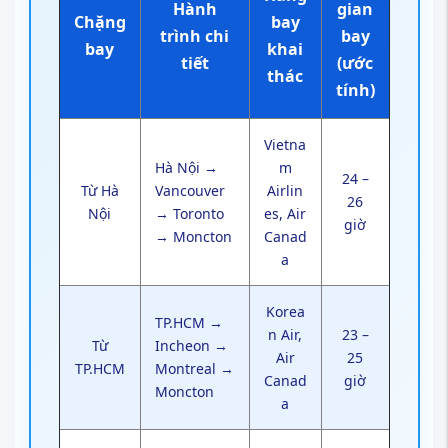
Hành
gian
Chặng
bay
trình chi
bay
bay
khai
tiết
(ước
thác
tính)
Vietna
Hà Nội →
m
24 –
Từ Hà
Vancouver
Airlin
26
Nội
→ Toronto
es, Air
giờ
→ Moncton
Canad
a
Korea
TP.HCM →
n Air,
23 –
Từ
Incheon →
Air
25
TP.HCM
Montreal →
Canad
giờ
Moncton
a