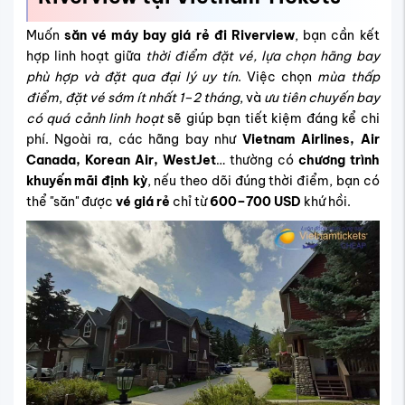
Muốn
săn vé máy bay giá rẻ đi Riverview
, bạn cần kết
hợp linh hoạt giữa
thời điểm đặt vé, lựa chọn hãng bay
phù hợp và đặt qua đại lý uy tín
. Việc chọn
mùa thấp
điểm
,
đặt vé sớm ít nhất 1–2 tháng
, và
ưu tiên chuyến bay
có quá cảnh linh hoạt
sẽ giúp bạn tiết kiệm đáng kể chi
phí. Ngoài ra, các hãng bay như
Vietnam Airlines, Air
Canada, Korean Air, WestJet
… thường có
chương trình
khuyến mãi định kỳ
, nếu theo dõi đúng thời điểm, bạn có
thể "săn" được
vé giá rẻ
chỉ từ
600–700 USD
khứ hồi.