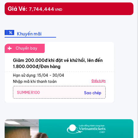
Giá Vé:
7,744,444
VND
Khuyến mãi
Chuyến bay
Giảm 200.000đ khi đặt vé khứ hồi, lên đến
1.800.000đ/Đơn hàng
Hạn sử dụng: 15/04 - 30/04
Điều kiện
Nhập mã khi thanh toán
SUMMER100
Sao chép