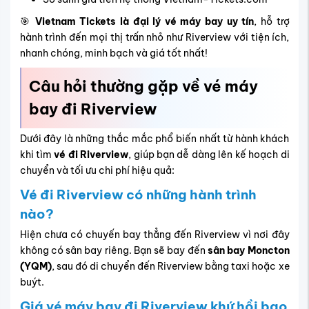
🎯
Vietnam Tickets là đại lý vé máy bay uy tín
, hỗ trợ
hành trình đến mọi thị trấn nhỏ như Riverview với tiện ích,
nhanh chóng, minh bạch và giá tốt nhất!
Câu hỏi thường gặp về vé máy
bay đi Riverview
Dưới đây là những thắc mắc phổ biến nhất từ hành khách
khi tìm
vé đi Riverview
, giúp bạn dễ dàng lên kế hoạch di
chuyển và tối ưu chi phí hiệu quả:
Vé đi Riverview có những hành trình
nào?
Hiện chưa có chuyến bay thẳng đến Riverview vì nơi đây
không có sân bay riêng. Bạn sẽ bay đến
sân bay Moncton
(YQM)
, sau đó di chuyển đến Riverview bằng taxi hoặc xe
buýt.
Giá vé máy bay đi Riverview khứ hồi bao