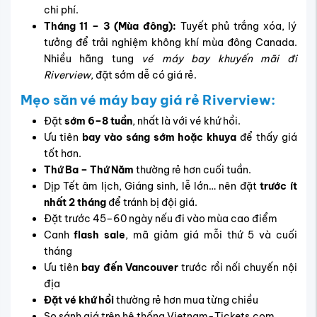
chi phí.
Tháng 11 – 3 (Mùa đông):
Tuyết phủ trắng xóa, lý
tưởng để trải nghiệm không khí mùa đông Canada.
Nhiều hãng tung
vé máy bay khuyến mãi đi
Riverview
, đặt sớm dễ có giá rẻ.
Mẹo săn vé máy bay giá rẻ Riverview:
Đặt
sớm 6–8 tuần
, nhất là với vé khứ hồi.
Ưu tiên
bay vào sáng sớm hoặc khuya
để thấy giá
tốt hơn.
Thứ Ba – Thứ Năm
thường rẻ hơn cuối tuần.
Dịp Tết âm lịch, Giáng sinh, lễ lớn… nên đặt
trước ít
nhất 2 tháng
để tránh bị đội giá.
Đặt trước 45–60 ngày nếu đi vào mùa cao điểm
Canh
flash sale
, mã giảm giá mỗi thứ 5 và cuối
tháng
Ưu tiên
bay đến Vancouver
trước rồi nối chuyến nội
địa
Đặt vé khứ hồi
thường rẻ hơn mua từng chiều
So sánh giá trên hệ thống Vietnam-Tickets.com