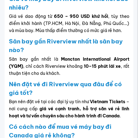
nhiêu?
Giá vé dao động từ
650 – 950 USD khứ hồi
, tùy theo
điểm khởi hành (TP.HCM, Hà Nội, Đà Nẵng, Phú Quốc…)
và mùa bay. Mùa thấp điểm thường có mức giá rẻ hơn.
Sân bay gần Riverview nhất là sân bay
nào?
Sân bay gần nhất là
Moncton International Airport
(YQM)
, chỉ cách Riverview khoảng
10–15 phút lái xe
, rất
thuận tiện cho du khách.
Nên đặt vé đi Riverview qua đâu để có
giá tốt?
Bạn nên đặt vé tại các đại lý uy tín như
Vietnam Tickets
–
nơi cung cấp
giá vé cạnh tranh, hỗ trợ săn vé rẻ linh
hoạt và tư vấn chuyên sâu cho hành trình đi Canada
.
Có cách nào để mua vé máy bay đi
Canada giá rẻ không?