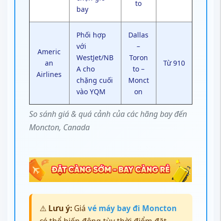
to
bay
Phối hợp
Dallas
với
–
Americ
WestJet/NB
Toron
an
Từ 910
A cho
to –
Airlines
chặng cuối
Monct
vào YQM
on
So sánh giá & quá cảnh của các hãng bay đến
Moncton, Canada
⚠️
Lưu ý:
Giá
vé máy bay đi Moncton
có thể biến động tùy thời điểm đặt,