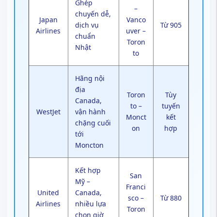
Ghép
–
chuyến dễ,
Japan
Vanco
dịch vụ
Từ 905
Airlines
uver –
chuẩn
Toron
Nhật
to
Hãng nội
địa
Toron
Tùy
Canada,
to –
tuyến
WestJet
vận hành
Monct
kết
chặng cuối
on
hợp
tới
Moncton
Kết hợp
San
Mỹ –
Franci
United
Canada,
sco –
Từ 880
Airlines
nhiều lựa
Toron
chọn giờ