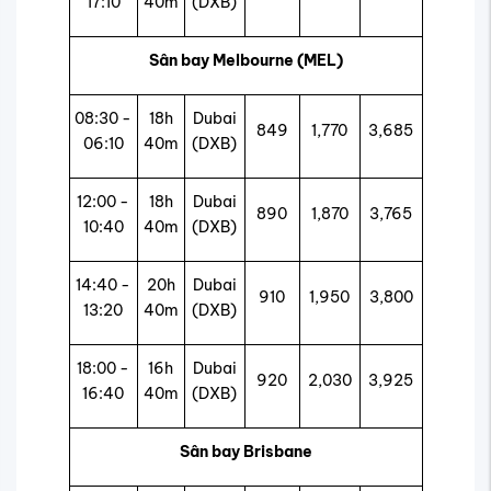
17:10
40m
(DXB)
Sân bay Melbourne (MEL)
08:30 -
18h
Dubai
849
1,770
3,685
06:10
40m
(DXB)
12:00 -
18h
Dubai
890
1,870
3,765
10:40
40m
(DXB)
14:40 -
20h
Dubai
910
1,950
3,800
13:20
40m
(DXB)
18:00 -
16h
Dubai
920
2,030
3,925
16:40
40m
(DXB)
Sân bay Brisbane