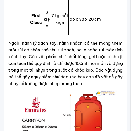
2
First
7 kg mỗi
kiệ
55 x 38 x 20 cm
Class
kiện
n
Ngoài hành lý xách tay, hành khách có thể mang thêm
một túi cá nhân nhỏ như túi xách, ba lô hoặc túi máy tính
xách tay. Các vật phẩm như chất lỏng, gel hoặc bình xịt
cần tuân thủ quy định là chỉ được 100ml mỗi món và đựng
trong một túi nhựa trong suốt có khóa kéo. Các vật dụng
có thể gây nguy hiểm như dao kéo hay các đồ vật dễ gây
cháy nổ không được phép mang theo.