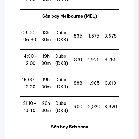
Sân bay Melbourne (MEL)
09:00 -
18h
Dubai
835
1,875
3,675
06:30
30m
(DXB)
14:30 -
19h
Dubai
870
1,925
3,765
12:00
30m
(DXB)
16:00 -
19h
Dubai
888
1,985
3,810
13:30
30m
(DXB)
21:10 -
20h
Dubai
900
2,020
3,920
18:40
30m
(DXB)
Sân bay Brisbane