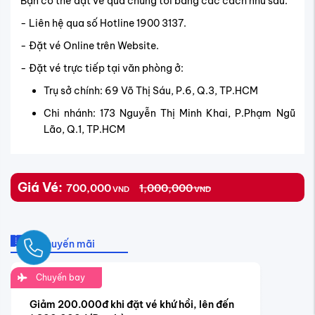
Bạn có thể đặt vé qua chúng tôi bằng các cách như sau:
- Liên hệ qua số Hotline 1900 3137.
- Đặt vé Online trên Website.
- Đặt vé trực tiếp tại văn phòng ở:
Trụ sở chính: 69 Võ Thị Sáu, P.6, Q.3, TP.HCM
Chi nhánh: 173 Nguyễn Thị Minh Khai, P.Phạm Ngũ
Lão, Q.1, TP.HCM
Giá Vé:
700,000
1,000,000
VND
VND
Khuyến mãi
Ngay
Chuyến bay
Giảm 200.000đ khi đặt vé khứ hồi, lên đến