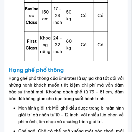
Busine
17 -
150
50
ss
23
Có
Có
cm
kg
Class
inch
Khoa
24 -
First
60
ng
32
Có
Có
Class
kg
riêng
inch
Hạng ghế phổ thông
Hạng ghế phổ thông của Emirates là sự lựa khá tốt đối với
những hành khách muốn tiết kiệm chi phí mà vẫn đảm
bảo sự thoải mái. Khoảng cách ghế từ 79 - 81 cm, đảm
bảo đủ không gian cho bạn trong suốt hành trình.
Màn hình giải trí: Mỗi ghế đều được trang bị màn hình
giải trí cá nhân từ 10 - 12 inch, với nhiều lựa chọn về
phim ảnh, âm nhạc và chương trình giải trí.
Ghế ngả: Ghế có thể ngả xuống một góc thoải mái