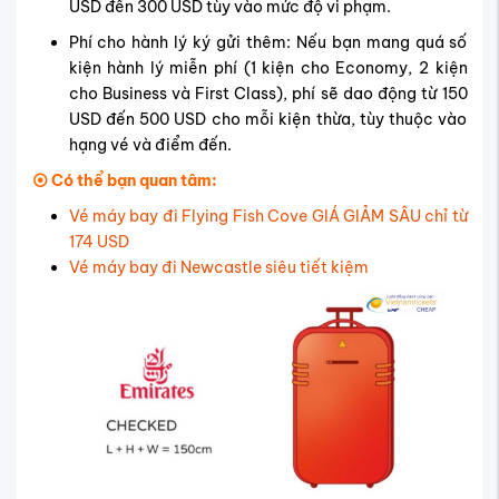
USD đến 300 USD tùy vào mức độ vi phạm.
Phí cho hành lý ký gửi thêm: Nếu bạn mang quá số
kiện hành lý miễn phí (1 kiện cho Economy, 2 kiện
cho Business và First Class), phí sẽ dao động từ 150
USD đến 500 USD cho mỗi kiện thừa, tùy thuộc vào
hạng vé và điểm đến.
⦿ Có thể bạn quan tâm:
Vé máy bay đi Flying Fish Cove GIÁ GIẢM SÂU chỉ từ
174 USD
Vé máy bay đi Newcastle siêu tiết kiệm