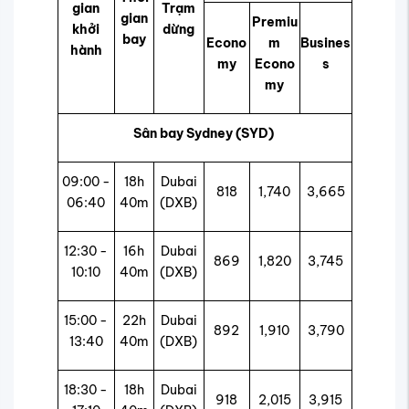
gian
Trạm
gian
Premiu
khởi
dừng
bay
Econo
m
Busines
hành
my
Econo
s
my
Sân bay Sydney (SYD)
09:00 -
18h
Dubai
818
1,740
3,665
06:40
40m
(DXB)
12:30 -
16h
Dubai
869
1,820
3,745
10:10
40m
(DXB)
15:00 -
22h
Dubai
892
1,910
3,790
13:40
40m
(DXB)
18:30 -
18h
Dubai
918
2,015
3,915