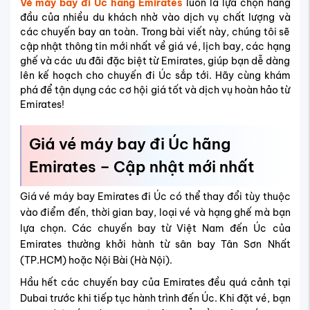
Vé máy bay đi Úc hãng Emirates
luôn là lựa chọn hàng
đầu của nhiều du khách nhờ vào dịch vụ chất lượng và
các chuyến bay an toàn. Trong bài viết này, chúng tôi sẽ
cập nhật thông tin mới nhất về giá vé, lịch bay, các hạng
ghế và các ưu đãi đặc biệt từ Emirates, giúp bạn dễ dàng
lên kế hoạch cho chuyến đi Úc sắp tới. Hãy cùng khám
phá để tận dụng các cơ hội giá tốt và dịch vụ hoàn hảo từ
Emirates!
Giá vé máy bay đi Úc hãng
Emirates – Cập nhật mới nhất
Giá vé máy bay Emirates đi Úc có thể thay đổi tùy thuộc
vào điểm đến, thời gian bay, loại vé và hạng ghế mà bạn
lựa chọn. Các chuyến bay từ Việt Nam đến Úc của
Emirates thường khởi hành từ sân bay Tân Sơn Nhất
(TP.HCM) hoặc Nội Bài (Hà Nội).
Hầu hết các chuyến bay của Emirates đều quá cảnh tại
Dubai trước khi tiếp tục hành trình đến Úc. Khi đặt vé, bạn