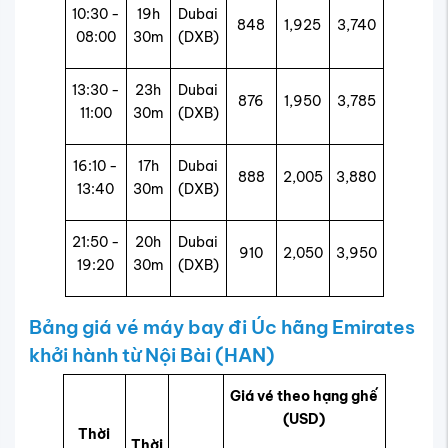
10:30 -
19h
Dubai
848
1,925
3,740
08:00
30m
(DXB)
13:30 -
23h
Dubai
876
1,950
3,785
11:00
30m
(DXB)
16:10 -
17h
Dubai
888
2,005
3,880
13:40
30m
(DXB)
21:50 -
20h
Dubai
910
2,050
3,950
19:20
30m
(DXB)
Bảng giá vé máy bay đi Úc hãng Emirates
khởi hành từ Nội Bài (HAN)
Giá vé theo hạng ghế
(USD)
Thời
Thời