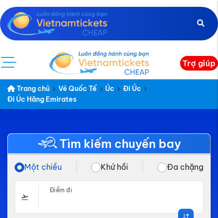
Trợ giúp
Trang chủ
Vé Quốc Tế
Úc
Đi Úc
Đi Úc Hãng Emirates
Tìm kiếm chuyến bay
Một chiều
Khứ hồi
Đa chặng
Điểm đi