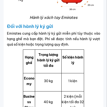
Hành lý xách tay Emirates
Đối với hành lý ký gửi
Emirates cung cấp hành lý ký gửi miễn phí tùy thuộc vào
hạng ghế mà bạn đặt. Phí sẽ được tính nếu hành lý vượt
quá số kiện hoặc trọng lượng quy định.
Trọng lượng
Hạng
Số kiện hành
hành lý ký gửi
ghế
lý
tối đa
Econo
30 kg
1 kiện
my
Busine
2 kiện (mỗi
ss
40 kg
kiện tối đa 32