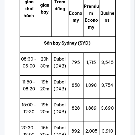
gian
Trạm
gian
Premiu
khởi
dừng
bay
Econo
m
Busine
hành
my
Econo
ss
my
Sân bay Sydney (SYD)
08:30 -
20h
Dubai
795
1,715
3,545
06:00
30m
(DXB)
11:50 -
19h
Dubai
858
1,898
3,754
08:20
20m
(DXB)
15:00 -
19h
Dubai
828
1,889
3,690
12:30
20m
(DXB)
20:30 -
16h
Dubai
892
2,005
3,910
18:00
30m
(DXB)