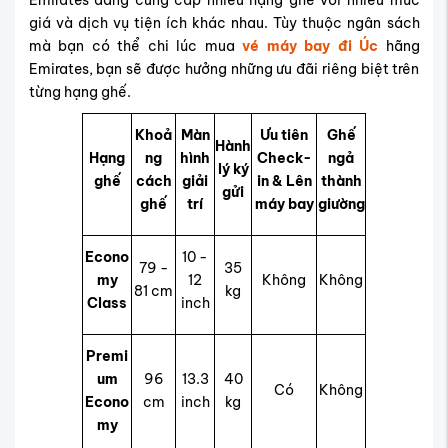
giá và dịch vụ tiện ích khác nhau. Tùy thuộc ngân sách
mà bạn có thể chi lúc mua
vé máy bay đi Úc
hãng
Emirates, bạn sẽ được hưởng những ưu đãi riêng biệt trên
từng hạng ghế.
Khoả
Màn
Ưu tiên
Ghế
Hành
Hạng
ng
hình
Check-
ngả
lý ký
ghế
cách
giải
in & Lên
thành
gửi
ghế
trí
máy bay
giường
Econo
10 -
79 -
35
my
12
Không
Không
81 cm
kg
Class
inch
Premi
um
96
13.3
40
Có
Không
Econo
cm
inch
kg
my