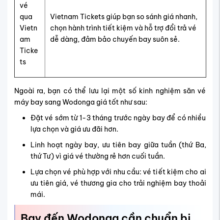
vé
qua
Vietnam Tickets giúp bạn so sánh giá nhanh,
Vietn
chọn hành trình tiết kiệm và hỗ trợ đổi trả vé
am
dễ dàng, đảm bảo chuyến bay suôn sẻ.
Ticke
ts
Ngoài ra, bạn có thể lưu lại một số kinh nghiệm săn vé
máy bay sang Wodonga giá tốt như sau:
Đặt vé sớm từ 1-3 tháng trước ngày bay để có nhiều
lựa chọn và giá ưu đãi hơn.
Linh hoạt ngày bay, ưu tiên bay giữa tuần (thứ Ba,
thứ Tư) vì giá vé thường rẻ hơn cuối tuần.
Lựa chọn vé phù hợp với nhu cầu: vé tiết kiệm cho ai
ưu tiên giá, vé thương gia cho trải nghiệm bay thoải
mái.
Bay đến Wodonga cần chuẩn bị