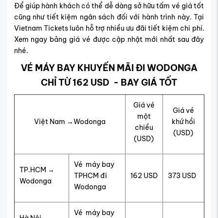
Để giúp hành khách có thể dễ dàng sở hữu tấm vé giá tốt
cũng như tiết kiệm ngân sách đối với hành trình này. Tại
Vietnam Tickets luôn hỗ trợ nhiều ưu đãi tiết kiệm chi phí.
Xem ngay bảng giá vé được cập nhật mới nhất sau đây
nhé.
VÉ MÁY BAY KHUYẾN MÃI ĐI WODONGA
CHỈ TỪ 162 USD - BAY GIÁ TỐT
Giá vé
Giá vé
một
Việt Nam →Wodonga
khứ hồi
chiều
(USD)
(USD)
Vé máy bay
TP.HCM →
TPHCM đi
162 USD
373 USD
Wodonga
Wodonga
Vé máy bay