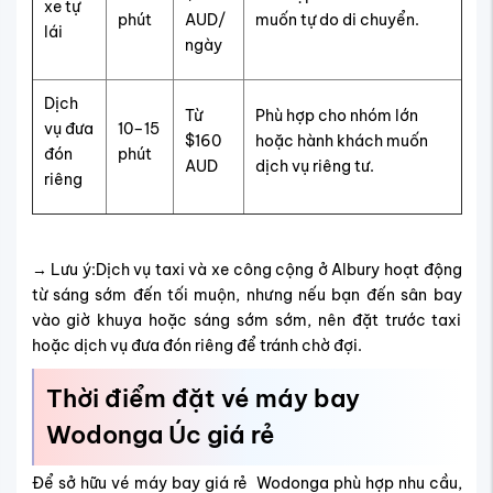
xe tự
phút
AUD/
muốn tự do di chuyển.
lái
ngày
Dịch
Từ
Phù hợp cho nhóm lớn
vụ đưa
10–15
$160
hoặc hành khách muốn
đón
phút
AUD
dịch vụ riêng tư.
riêng
→ Lưu ý:Dịch vụ taxi và xe công cộng ở Albury hoạt động
từ sáng sớm đến tối muộn, nhưng nếu bạn đến sân bay
vào giờ khuya hoặc sáng sớm sớm, nên đặt trước taxi
hoặc dịch vụ đưa đón riêng để tránh chờ đợi.
Thời điểm đặt vé máy bay
Wodonga Úc giá rẻ
Để sở hữu vé máy bay giá rẻ Wodonga phù hợp nhu cầu,