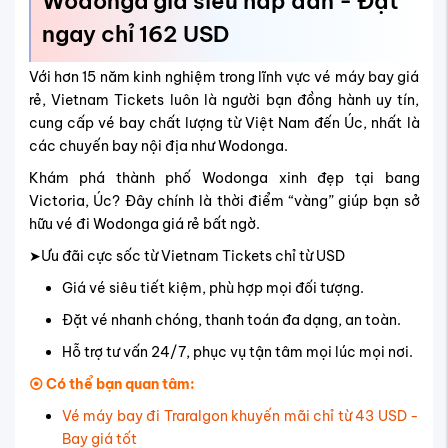
Wodonga giá siêu hấp dẫn - Đặt
ngay chỉ 162 USD
Với hơn 15 năm kinh nghiệm trong lĩnh vực vé máy bay giá
rẻ, Vietnam Tickets luôn là người bạn đồng hành uy tín,
cung cấp vé bay chất lượng từ Việt Nam đến Úc, nhất là
các chuyến bay nội địa như Wodonga.
Khám phá thành phố Wodonga xinh đẹp tại bang
Victoria, Úc? Đây chính là thời điểm “vàng” giúp bạn sở
hữu vé đi Wodonga giá rẻ bất ngờ.
➤Ưu đãi cực sốc từ Vietnam Tickets chỉ từ USD
Giá vé siêu tiết kiệm, phù hợp mọi đối tượng.
Đặt vé nhanh chóng, thanh toán đa dạng, an toàn.
Hỗ trợ tư vấn 24/7, phục vụ tận tâm mọi lúc mọi nơi.
⦿ Có thể bạn quan tâm:
Vé máy bay đi Traralgon khuyến mãi chỉ từ 43 USD -
Bay giá tốt