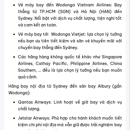
Vé máy bay đến Wodonga Vietnam Airlines: Bay
thẳng từ TP.HCM (SGN) và Hà Nội (HAN) đến
Sydney. Nổi bật với dịch vụ chất lượng, tiện nghi tốt
và cam kết an toàn.
Vé máy bay tới Wodonga Vietjet: lựa chọn lý tưởng
nếu bạn ưu tiên tiết kiệm và săn vé khuyến mãi với
chuyến bay thẳng đến Sydney.
Các hãng hàng không quốc tế khác như Singapore
Airlines, Cathay Pacific, Philippine Airlines, China
Southern, … đều là lựa chọn lý tưởng nếu bạn muốn
quá cảnh.
Hãng bay nội địa từ Sydney đến sân bay Albury (gần
Wodonga):
Qantas Airways: Linh hoạt về giờ bay và dịch vụ
chất lượng.
Jetstar Airways: Phù hợp cho hành khách muốn tiết
kiệm chi phí nội địa mà vẫn giữ được trải nghiệm bay