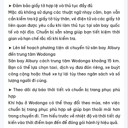
➤ Đảm bảo giấy tờ hợp lệ và thủ tục đầy đủ
Mặc dù không sử dụng các thuật ngữ nhạy cảm, bạn vẫn
cần kiểm tra kỹ giấy tờ tùy thân, vé điện tử và các giấy tờ
liên quan được yêu cầu khi làm thủ tục tại sân bay quốc
tế và nội địa. Chuẩn bị sẵn sàng giúp bạn tiết kiệm thời
gian và hạn chế rắc rối khi kiểm tra.
➤ Lên kế hoạch phương tiện di chuyển từ sân bay Albury
đến trung tâm Wodonga
Sân bay Albury cách trung tâm Wodonga khoảng 15 km.
Bạn có thể lựa chọn taxi, dịch vụ đưa đón riêng, xe buýt
công cộng hoặc thuê xe tự lái tùy theo ngân sách và số
lượng người đi cùng.
➤ Theo dõi dự báo thời tiết và chuẩn bị trang phục phù
hợp
Khí hậu ở Wodonga có thể thay đổi theo mùa, nên việc
chuẩn bị trang phục phù hợp sẽ giúp bạn thoải mái hơn
trong chuyến đi. Tìm hiểu trước về nhiệt độ và thời tiết dự
kiến vào thời điểm bạn đến để đóng gói hành lý hiệu quả.