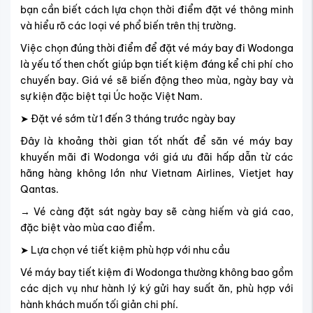
bạn cần biết cách lựa chọn thời điểm đặt vé thông minh
và hiểu rõ các loại vé phổ biến trên thị trường.
Việc chọn đúng thời điểm để đặt vé máy bay đi Wodonga
là yếu tố then chốt giúp bạn tiết kiệm đáng kể chi phí cho
chuyến bay. Giá vé sẽ biến động theo mùa, ngày bay và
sự kiện đặc biệt tại Úc hoặc Việt Nam.
➤ Đặt vé sớm từ 1 đến 3 tháng trước ngày bay
Đây là khoảng thời gian tốt nhất để săn vé máy bay
khuyến mãi đi Wodonga với giá ưu đãi hấp dẫn từ các
hãng hàng không lớn như Vietnam Airlines, Vietjet hay
Qantas.
→ Vé càng đặt sát ngày bay sẽ càng hiếm và giá cao,
đặc biệt vào mùa cao điểm.
➤ Lựa chọn vé tiết kiệm phù hợp với nhu cầu
Vé máy bay tiết kiệm đi Wodonga thường không bao gồm
các dịch vụ như hành lý ký gửi hay suất ăn, phù hợp với
hành khách muốn tối giản chi phí.