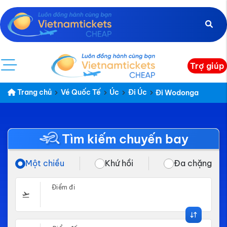
Trợ giúp
Trang chủ
Vé Quốc Tế
Úc
Đi Úc
Đi Wodonga
Tìm kiếm chuyến bay
Một chiều
Khứ hồi
Đa chặng
Điểm đi