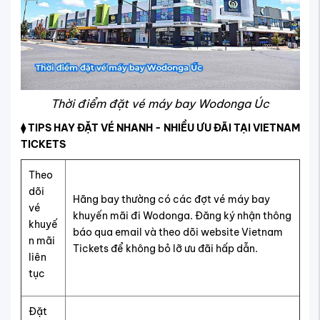
Thời điểm đặt vé máy bay Wodonga Úc
⧫ TIPS HAY ĐẶT VÉ NHANH - NHIỀU ƯU ĐÃI TẠI VIETNAM
TICKETS
Theo
dõi
Hãng bay thường có các đợt vé máy bay
vé
khuyến mãi đi Wodonga. Đăng ký nhận thông
khuyế
báo qua email và theo dõi website Vietnam
n mãi
Tickets để không bỏ lỡ ưu đãi hấp dẫn.
liên
tục
Đặt