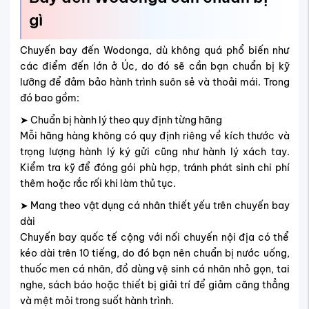
gì
Chuyến bay đến Wodonga, dù không quá phổ biến như
các điểm đến lớn ở Úc, do đó sẽ cần bạn chuẩn bị kỹ
lưỡng để đảm bảo hành trình suôn sẻ và thoải mái. Trong
đó bao gồm:
➤ Chuẩn bị hành lý theo quy định từng hãng
Mỗi hãng hàng không có quy định riêng về kích thước và
trọng lượng hành lý ký gửi cũng như hành lý xách tay.
Kiểm tra kỹ để đóng gói phù hợp, tránh phát sinh chi phí
thêm hoặc rắc rối khi làm thủ tục.
➤ Mang theo vật dụng cá nhân thiết yếu trên chuyến bay
dài
Chuyến bay quốc tế cộng với nối chuyến nội địa có thể
kéo dài trên 10 tiếng, do đó bạn nên chuẩn bị nước uống,
thuốc men cá nhân, đồ dùng vệ sinh cá nhân nhỏ gọn, tai
nghe, sách báo hoặc thiết bị giải trí để giảm căng thẳng
và mệt mỏi trong suốt hành trình.