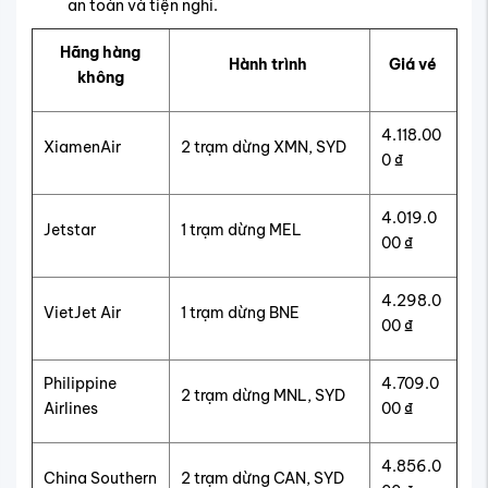
an toàn và tiện nghi.
Hãng hàng
Hành trình
Giá vé
không
4.118.00
XiamenAir
2 trạm dừng XMN, SYD
0 ₫
4.019.0
Jetstar
1 trạm dừng MEL
00 ₫
4.298.0
VietJet Air
1 trạm dừng BNE
00 ₫
Philippine
4.709.0
2 trạm dừng MNL, SYD
Airlines
00 ₫
4.856.0
China Southern
2 trạm dừng CAN, SYD