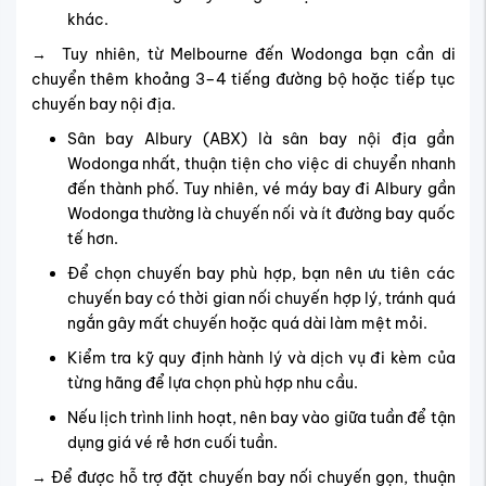
khác.
→ Tuy nhiên, từ Melbourne đến Wodonga bạn cần di
chuyển thêm khoảng 3–4 tiếng đường bộ hoặc tiếp tục
chuyến bay nội địa.
Sân bay Albury (ABX) là sân bay nội địa gần
Wodonga nhất, thuận tiện cho việc di chuyển nhanh
đến thành phố. Tuy nhiên, vé máy bay đi Albury gần
Wodonga thường là chuyến nối và ít đường bay quốc
tế hơn.
Để chọn chuyến bay phù hợp, bạn nên ưu tiên các
chuyến bay có thời gian nối chuyến hợp lý, tránh quá
ngắn gây mất chuyến hoặc quá dài làm mệt mỏi.
Kiểm tra kỹ quy định hành lý và dịch vụ đi kèm của
từng hãng để lựa chọn phù hợp nhu cầu.
Nếu lịch trình linh hoạt, nên bay vào giữa tuần để tận
dụng giá vé rẻ hơn cuối tuần.
→ Để được hỗ trợ đặt chuyến bay nối chuyến gọn, thuận