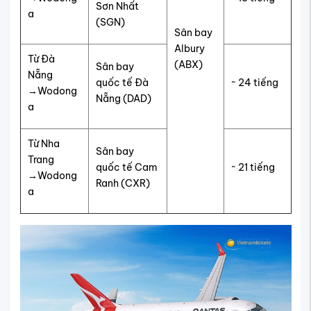
Sơn Nhất
a
(SGN)
Sân bay
Albury
Từ Đà
(ABX)
Sân bay
Nẵng
quốc tế Đà
~ 24 tiếng
→Wodong
Nẵng (DAD)
a
Từ Nha
Sân bay
Trang
quốc tế Cam
~ 21 tiếng
→Wodong
Ranh (CXR)
a