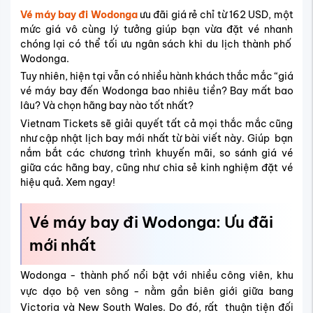
Vé máy bay đi Wodonga
ưu đãi giá rẻ chỉ từ 162 USD, một
mức giá vô cùng lý tưởng giúp bạn vừa đặt vé nhanh
chóng lại có thể tối ưu ngân sách khi du lịch thành phố
Wodonga.
Tuy nhiên, hiện tại vẫn có nhiều hành khách thắc mắc “giá
vé máy bay đến Wodonga bao nhiêu tiền? Bay mất bao
lâu? Và chọn hãng bay nào tốt nhất?
Vietnam Tickets sẽ giải quyết tất cả mọi thắc mắc cũng
như cập nhật lịch bay mới nhất từ bài viết này. Giúp bạn
nắm bắt các chương trình khuyến mãi, so sánh giá vé
giữa các hãng bay, cũng như chia sẻ kinh nghiệm đặt vé
hiệu quả. Xem ngay!
Vé máy bay đi Wodonga: Ưu đãi
mới nhất
Wodonga - thành phố nổi bật với nhiều công viên, khu
vực dạo bộ ven sông - nằm gần biên giới giữa bang
Victoria và New South Wales. Do đó, rất thuận tiện đối