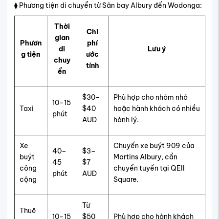
⧫ Phương tiện di chuyển từ Sân bay Albury đến Wodonga:
Thời
Chi
gian
Phươn
phí
di
Lưu ý
g tiện
ước
chuy
tính
ển
$30–
Phù hợp cho nhóm nhỏ
10–15
Taxi
$40
hoặc hành khách có nhiều
phút
AUD
hành lý.
Xe
Chuyến xe buýt 909 của
40–
$3–
buýt
Martins Albury, cần
45
$7
công
chuyển tuyến tại QEII
phút
AUD
cộng
Square.
Từ
Thuê
10–15
$50
Phù hợp cho hành khách