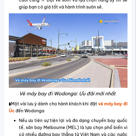
cuối cùng → Đặt vé sớm và lựa chọn hãng uy tín sẽ
giúp bạn có giá tốt và hành trình suôn sẻ.
Vé máy bay đi Wodonga: Ưu đãi mới nhất
⧫Một vài lưu ý dành cho hành khách khi đặt
vé máy bay đi
Úc
đến Wodonga
Nếu ưu tiên sự tiện lợi và đa dạng chuyến bay quốc
tế, sân bay Melbourne (MEL) là lựa chọn phổ biến vì
có nhiều đường bay thẳng từ Việt Nam và các nước