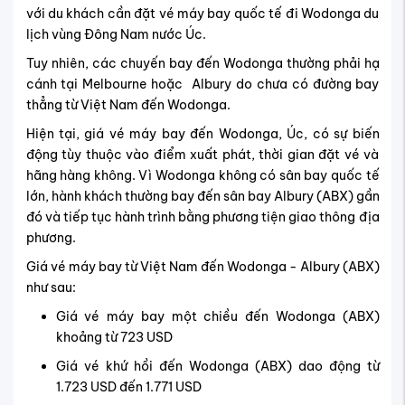
với du khách cần đặt vé máy bay quốc tế đi Wodonga du
lịch vùng Đông Nam nước Úc.
Tuy nhiên, các chuyến bay đến Wodonga thường phải hạ
cánh tại Melbourne hoặc Albury do chưa có đường bay
thẳng từ Việt Nam đến Wodonga.
Hiện tại, giá vé máy bay đến Wodonga, Úc, có sự biến
động tùy thuộc vào điểm xuất phát, thời gian đặt vé và
hãng hàng không. Vì Wodonga không có sân bay quốc tế
lớn, hành khách thường bay đến sân bay Albury (ABX) gần
đó và tiếp tục hành trình bằng phương tiện giao thông địa
phương.
Giá vé máy bay từ Việt Nam đến Wodonga - Albury (ABX)
như sau:
Giá vé máy bay một chiều đến Wodonga (ABX)
khoảng từ 723 USD
Giá vé khứ hồi đến Wodonga (ABX) dao động từ
1.723 USD đến 1.771 USD