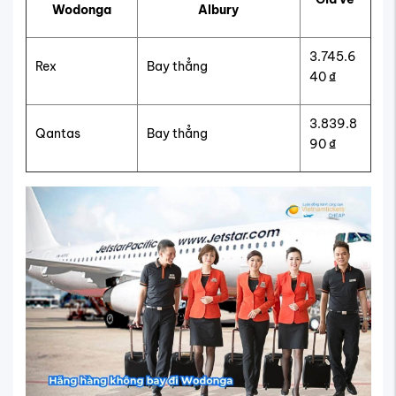
Wodonga
Albury
3.745.6
Rex
Bay thẳng
40 ₫
3.839.8
Qantas
Bay thẳng
90 ₫