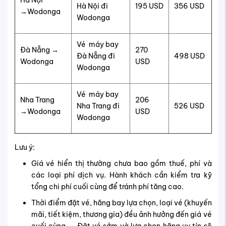
Hà Nội
Hà Nội đi
195 USD
356 USD
→Wodonga
Wodonga
Vé máy bay
Đà Nẵng →
270
Đà Nẵng đi
498 USD
Wodonga
USD
Wodonga
Vé máy bay
Nha Trang
206
Nha Trang đi
526 USD
→Wodonga
USD
Wodonga
Lưu ý:
Giá vé hiển thị thường chưa bao gồm thuế, phí và
các loại phí dịch vụ. Hành khách cần kiểm tra kỹ
tổng chi phí cuối cùng để tránh phí tăng cao.
Thời điểm đặt vé, hãng bay lựa chọn, loại vé (khuyến
mãi, tiết kiệm, thương gia) đều ảnh hưởng đến giá vé