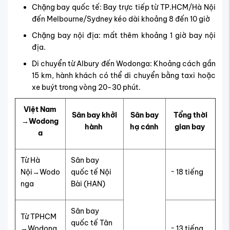
Chặng bay quốc tế: Bay trực tiếp từ TP.HCM/Hà Nội
đến Melbourne/Sydney kéo dài khoảng 8 đến 10 giờ
Chặng bay nội địa: mất thêm khoảng 1 giờ bay nội
địa.
Di chuyển từ Albury đến Wodonga: Khoảng cách gần
15 km, hành khách có thể di chuyển bằng taxi hoặc
xe buýt trong vòng 20-30 phút.
Việt Nam
Sân bay khởi
Sân bay
Tổng thời
→Wodong
hành
hạ cánh
gian bay
a
Từ Hà
Sân bay
Nội→Wodo
quốc tế Nội
~ 18 tiếng
nga
Bài (HAN)
Sân bay
Từ TPHCM
quốc tế Tân
→Wodong
~ 13 tiếng