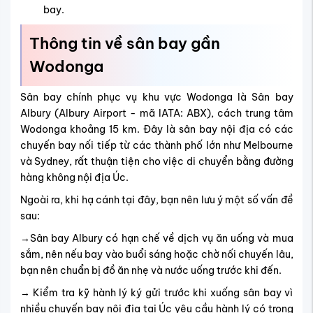
bay.
Thông tin về sân bay gần
Wodonga
Sân bay chính phục vụ khu vực Wodonga là Sân bay
Albury (Albury Airport - mã IATA: ABX), cách trung tâm
Wodonga khoảng 15 km. Đây là sân bay nội địa có các
chuyến bay nối tiếp từ các thành phố lớn như Melbourne
và Sydney, rất thuận tiện cho việc di chuyển bằng đường
hàng không nội địa Úc.
Ngoài ra, khi hạ cánh tại đây, bạn nên lưu ý một số vấn đề
sau:
→Sân bay Albury có hạn chế về dịch vụ ăn uống và mua
sắm, nên nếu bay vào buổi sáng hoặc chờ nối chuyến lâu,
bạn nên chuẩn bị đồ ăn nhẹ và nước uống trước khi đến.
→ Kiểm tra kỹ hành lý ký gửi trước khi xuống sân bay vì
nhiều chuyến bay nội địa tại Úc yêu cầu hành lý có trọng