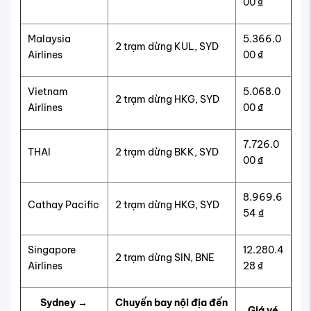
00 ₫
Malaysia
5.366.0
2 trạm dừng KUL, SYD
Airlines
00 ₫
Vietnam
5.068.0
2 trạm dừng HKG, SYD
Airlines
00 ₫
7.726.0
THAI
2 trạm dừng BKK, SYD
00 ₫
8.969.6
Cathay Pacific
2 trạm dừng HKG, SYD
54 ₫
Singapore
12.280.4
2 trạm dừng SIN, BNE
Airlines
28 ₫
Sydney →
Chuyến bay nội địa đến
Giá vé