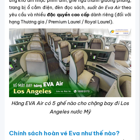
ứng kho âm nhạc phim ảnh
, ghế ngả thành giường phẳng,
trang bị ổ cắm điện, đèn đọc sách,
suất ăn Eva Air
theo
yêu cầu và nhiều
đặc quyền cao cấp
dành riêng (đối với
hạng Thương gia / Premium Laurel / Royal Laurel).
Hãng EVA Air có 5 ghế nào cho chặng bay đi Los
Angeles nước Mỹ
Chính sách hoàn vé Eva như thế nào?