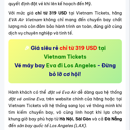
quyết định đặt vé khi lên kế hoạch đến Mỹ.
Với mức giá
chỉ từ
319 USD
tại Vietnam Tickets, hãng
EVA Air Vietnam
không chỉ mang đến chuyến bay chất
lượng mà còn đảm bảo hành trình an toàn, đúng giờ cùng
dịch vụ chuyên nghiệp và tinh tế.
🎉
Giá siêu rẻ
chỉ từ 319 USD
tại
Vietnam Tickets
Vé máy bay
Eva đi Los Angeles
- Đừng
bỏ lỡ cơ hội!
Hành khách có thể
đặt vé Eva Air
dễ dàng qua hệ thống
đặt vé online Eva
, trên website chính của hãng hoặc tại
Vietnam Tickets với hệ thống sang lọc vé thông minh khi
tìm kiếm chuyến bay, vô cùng linh hoạt khi lựa chọn
khung giờ bay phù hợp từ
Hà Nội, Sài Gòn
và cả
Đà Nẵng
đến
sân bay quốc tế Los Angeles (LAX)
.