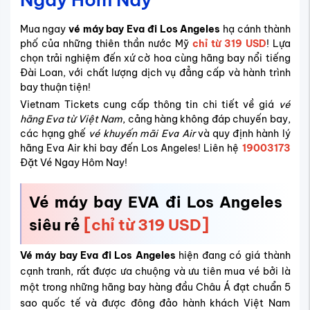
Mua ngay
vé máy bay Eva đi Los Angeles
hạ cánh thành
phố của những thiên thần nước Mỹ
chỉ từ 319 USD
! Lựa
chọn trải nghiệm đến xứ cờ hoa cùng hãng bay nổi tiếng
Đài Loan, với chất lượng dịch vụ đẳng cấp và hành trình
bay thuận tiện!
Vietnam Tickets cung cấp thông tin chi tiết về giá
vé
hãng Eva từ Việt Nam
, cảng hàng không đáp chuyến bay,
các hạng ghế
vé khuyến mãi Eva Air
và quy định hành lý
hãng Eva Air khi bay đến Los Angeles! Liên hệ
19003173
Đặt Vé Ngay Hôm Nay!
Vé máy bay EVA đi Los Angeles
siêu rẻ
[chỉ từ 319 USD]
Vé máy bay Eva đi Los Angeles
hiện đang có giá thành
cạnh tranh, rất được ưa chuộng và ưu tiên mua vé bởi là
một trong những hãng bay hàng đầu Châu Á đạt chuẩn 5
sao quốc tế và được đông đảo hành khách Việt Nam