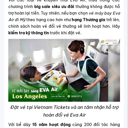
Với các loại
vé khuyến mãi Eva Air
, mua trong các
chương trình
big sale siêu ưu đãi
thường không được hỗ
trợ hoàn lại tiền. Tuy nhiên, nếu bạn chọn
vé máy bay Eva
Air đi Mỹ
theo hạng cao hơn như
hạng Thương gia
trở lên,
chính sách hoàn vé đổi vé thường sẽ linh hoạt hơn. Hãy
kiểm tra kỹ thông tin
trước khi đặt vé.
Đặt vé tại Vietnam Tickets và an tâm nhận hỗ trợ
hoàn đổi vé Eva Air
Với bề dày
15 năm hoạt động
cùng 200 đối tác hàng