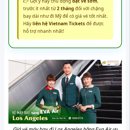
👉 Gợi ý hãy chủ động
đặt vé sớm
,
trước ít nhất từ
2 tháng
đối với chặng
bay dài như đi Mỹ để có giá vé tốt nhất.
Hãy
liên hệ Vietnam Tickets
để được
hỗ trợ nhanh nhất!
Giá vé máy bay đi Los Angeles hãng Eva Air ưu