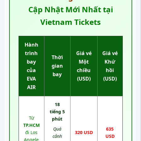
Cập Nhật Mới Nhất tại
Vietnam Tickets
Hành
trình
Giá vé
Giá vé
Thời
bay
Một
Khứ
gian
của
chiều
hồi
bay
EVA
(USD)
(USD)
AIR
18
tiếng 5
Từ
phút
TP.HCM
Quá
635
đi Los
320 USD
cảnh
USD
Angele