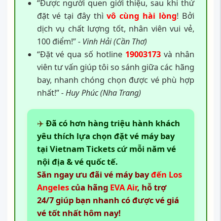
“Được người quen giới thiệu, sau khi thử
đặt vé tại đây thì
vô cùng hài lòng
! Bởi
dịch vụ chất lượng tốt, nhân viên vui vẻ,
100 điểm!” -
Vinh Hải (Cần Thơ)
“Đặt vé qua số hotline
19003173
và nhân
viên tư vấn giúp tôi so sánh giữa các hãng
bay, nhanh chóng chọn được vé phù hợp
nhất!”
- Huy Phúc (Nha Trang)
✈️
Đã có hơn hàng triệu hành khách
yêu thích lựa chọn đặt vé máy bay
tại Vietnam Tickets cứ mỗi năm vé
nội địa & vé quốc tế.
Săn ngay ưu đãi vé máy bay
đến Los
Angeles
của hãng
EVA Air
, hỗ trợ
24/7 giúp bạn nhanh có được vé giá
vé tốt nhất hôm nay!