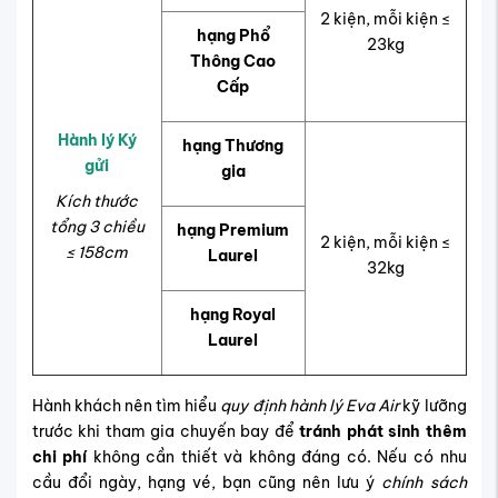
2 kiện, mỗi kiện
≤
hạng Phổ
23kg
Thông Cao
Cấp
Hành lý Ký
hạng Thương
gửi
gia
Kích thước
tổng 3 chiều
hạng Premium
2 kiện, mỗi kiện
≤
≤ 158cm
Laurel
32kg
hạng Royal
Laurel
Hành khách nên tìm hiểu
quy định hành lý Eva Air
kỹ lưỡng
trước khi tham gia chuyến bay để
tránh phát sinh thêm
chi phí
không cần thiết và không đáng có. Nếu có nhu
cầu đổi ngày, hạng vé, bạn cũng nên lưu ý
chính sách