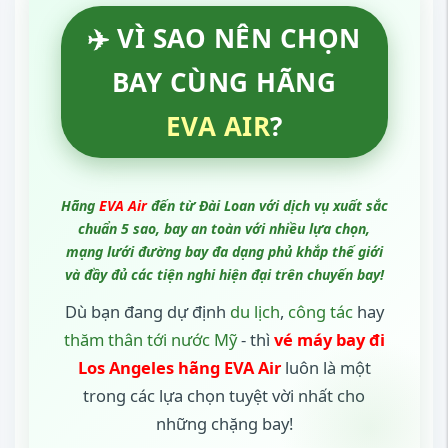
✈️ VÌ SAO NÊN CHỌN
BAY CÙNG HÃNG
EVA AIR
?
Hãng
EVA Air
đến từ Đài Loan với dịch vụ xuất sắc
chuẩn 5 sao, bay an toàn với nhiều lựa chọn,
mạng lưới đường bay đa dạng phủ khắp thế giới
và đầy đủ các tiện nghi hiện đại trên chuyến bay!
Dù bạn đang dự định
du lịch
,
công tác
hay
thăm thân tới nước Mỹ
- thì
vé máy bay đi
Los Angeles hãng EVA Air
luôn là một
trong các lựa chọn tuyệt vời nhất cho
những chặng bay!