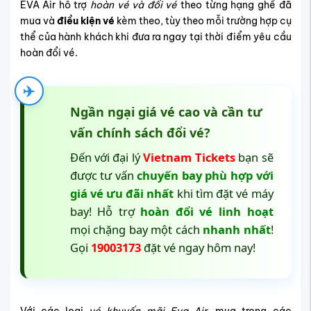
EVA Air hỗ trợ
hoàn vé và đổi vé
theo từng hạng ghế đã
mua và
điều kiện vé
kèm theo, tùy theo mỗi trường hợp cụ
thể của hành khách khi đưa ra ngay tại thời điểm yêu cầu
hoàn đổi vé.
✈️
Ngần ngại giá vé cao và cần tư
vấn chính sách đổi vé?
Đến với đại lý
Vietnam Tickets
bạn sẽ
được tư vấn
chuyến bay phù hợp với
giá vé ưu đãi nhất
khi tìm đặt vé máy
bay! Hỗ trợ
hoàn đổi vé linh hoạt
mọi chặng bay một cách
nhanh nhất
!
Gọi
19003173
đặt vé ngay hôm nay!