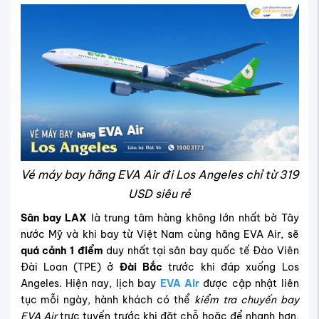
Vé máy bay hãng EVA Air đi Los Angeles chỉ từ 319
USD siêu rẻ
Sân bay LAX
là trung tâm hàng không lớn nhất bờ Tây
nước Mỹ và khi bay từ Việt Nam cùng hãng EVA Air, sẽ
quá cảnh 1 điểm
duy nhất tại sân bay quốc tế Đào Viên
Đài Loan (TPE) ở
Đài Bắc
trước khi đáp xuống Los
Angeles. Hiện nay, lịch bay
EVA Air
được cập nhật liên
tục mỗi ngày, hành khách có thể
kiểm tra chuyến bay
EVA Air
trực tuyến trước khi đặt chỗ hoặc để nhanh hơn,