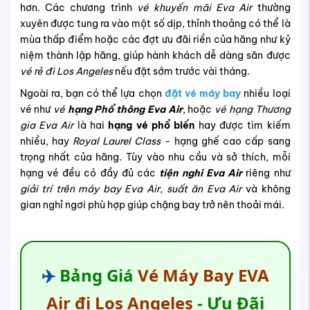
hơn
. Các chương trình
vé khuyến mãi Eva Air
thường
xuyên được tung ra vào một số dịp, thỉnh thoảng có thể là
mùa thấp điểm hoặc các đợt ưu đãi riền của hãng như kỷ
niệm thành lập hãng
, giúp hành khách dễ dàng săn được
vé rẻ đi Los Angeles
nếu đặt sớm trước vài tháng.
Ngoài ra, bạn có thể lựa chọn
đặt vé máy bay
nhiều loại
vé như
vé
hạng Phổ thông Eva Air
, hoặc
vé hạng Thương
gia Eva Air
là hai
hạng vé phổ biến
hay được tìm kiếm
nhiều, hay
Royal Laurel Class
- hạng ghế cao cấp sang
trọng nhất của hãng. Tùy vào nhu cầu và sở thích, mỗi
hạng vé đều có đầy đủ các
tiện nghi Eva Air
riêng như
giải trí trên máy bay Eva Air
,
suất ăn Eva Air
và không
gian nghỉ ngơi phù hợp giúp chặng bay trở nên thoải mái.
✈️
Bảng Giá
Vé Máy Bay EVA
Air đi Los Angeles
- Ưu Đãi