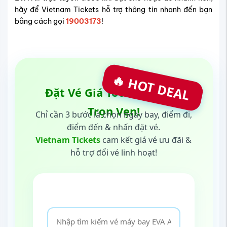
hãy để Vietnam Tickets hỗ trợ thông tin nhanh đến bạn
bằng cách gọi
19003173
!
🔥 HOT DEAL
Đặt Vé Giá Tốt Nhất - Bay
Trọn Vẹn!
Chỉ cần 3 bước là chọn ngày bay, điểm đi,
điểm đến & nhấn đặt vé.
Vietnam Tickets
cam kết giá vé ưu đãi &
hỗ trợ đổi vé linh hoạt!