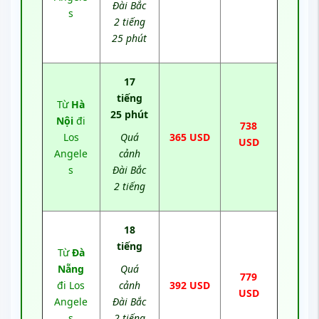
Đài Bắc
s
2 tiếng
25 phút
17
tiếng
Từ
Hà
25 phút
Nội
đi
738
Los
Quá
365 USD
USD
Angele
cảnh
s
Đài Bắc
2 tiếng
18
tiếng
Từ
Đà
Nẵng
Quá
779
đi Los
cảnh
392 USD
USD
Angele
Đài Bắc
s
2 tiếng