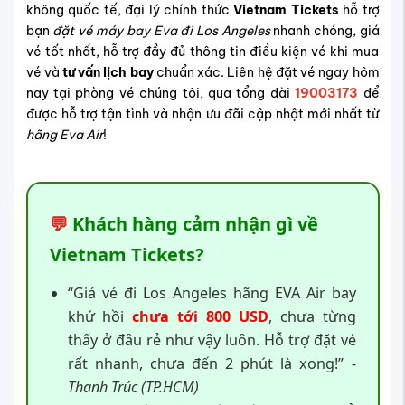
không quốc tế, đại lý chính thức
Vietnam Tickets
hỗ trợ
bạn
đặt vé máy bay Eva đi Los Angeles
nhanh chóng, giá
vé tốt nhất, hỗ trợ đầy đủ thông tin điều kiện vé khi mua
vé và
tư vấn lịch bay
chuẩn xác. Liên hệ đặt vé ngay hôm
nay tại phòng vé chúng tôi, qua tổng đài
19003173
để
được hỗ trợ tận tình và nhận ưu đãi cập nhật mới nhất từ
hãng Eva Air
!
💬
Khách hàng cảm nhận gì về
Vietnam Tickets?
“Giá vé đi Los Angeles hãng EVA Air bay
khứ hồi
chưa tới 800 USD
, chưa từng
thấy ở đâu rẻ như vậy luôn. Hỗ trợ đặt vé
rất nhanh, chưa đến 2 phút là xong!”
-
Thanh Trúc (TP.HCM)