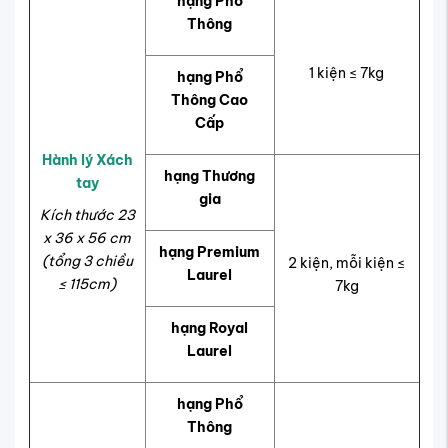
hạng Phổ
Thông
1 kiện
≤
7kg
hạng Phổ
Thông Cao
Cấp
Hành lý Xách
hạng Thương
tay
gia
Kích thước
23
x 36 x 56 cm
hạng Premium
(tổng 3 chiều
2 kiện, mỗi kiện
≤
Laurel
≤
115cm)
7kg
hạng Royal
Laurel
hạng Phổ
Thông