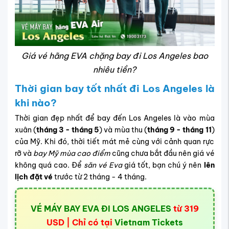
Giá vé hãng EVA chặng bay đi Los Angeles bao
nhiêu tiền?
Thời gian bay tốt nhất đi Los Angeles là
khi nào?
Thời gian đẹp nhất để bay đến Los Angeles là vào mùa
xuân (
tháng 3 - tháng 5
) và mùa thu (
tháng 9 - tháng 11
)
của Mỹ. Khi đó, thời tiết mát mẻ cùng với cảnh quan rực
rỡ và
bay Mỹ mùa cao điểm
cũng chưa bắt đầu nên giá vé
không quá cao. Để
săn vé Eva
giá tốt, bạn chú ý nên
lên
lịch đặt vé
trước từ 2 tháng - 4 tháng.
VÉ MÁY BAY EVA ĐI LOS ANGELES
từ 319
USD | Chỉ có tại
Vietnam Tickets