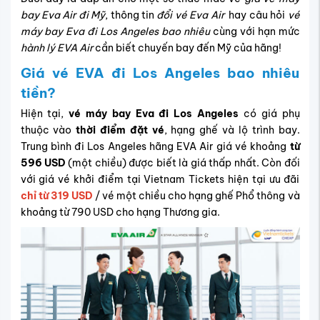
bay Eva Air đi Mỹ
, thông tin
đổi vé Eva Air
hay câu hỏi
vé
máy bay Eva đi Los Angeles bao nhiêu
cùng với hạn mức
hành lý EVA Air
cần biết chuyến bay đến Mỹ của hãng!
Giá vé EVA đi Los Angeles bao nhiêu
tiền?
Hiện tại,
vé máy bay Eva đi Los Angeles
có giá
phụ
thuộc vào
thời điểm đặt vé
, hạng ghế và lộ trình bay.
Trung bình đi Los Angeles hãng EVA Air giá vé khoảng
từ
596 USD
(một chiều) được biết là giá thấp nhất. Còn đối
với giá vé khởi điểm tại Vietnam Tickets hiện tại ưu đãi
chỉ từ 319 USD
/ vé một chiều cho hạng ghế Phổ thông và
khoảng từ 790 USD cho hạng Thương gia.