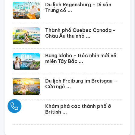
Du lịch Regensburg - Di sản
Trung cổ ...
Thành phố Quebec Canada -
Châu Âu thu nhỏ ...
Bang Idaho – Góc nhìn mới về
miền Tây Bắc ...
Du lịch Freiburg im Breisgau -
Cửa ngõ ...
Ngay
Khám phá các thành phố ở
British ...