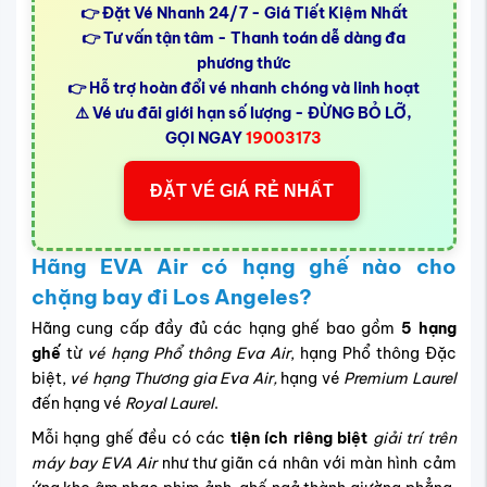
👉 Đặt Vé Nhanh 24/7 - Giá Tiết Kiệm Nhất
👉 Tư vấn tận tâm - Thanh toán dễ dàng đa
phương thức
👉 Hỗ trợ hoàn đổi vé nhanh chóng và linh hoạt
⚠️ Vé ưu đãi giới hạn số lượng - ĐỪNG BỎ LỠ,
GỌI NGAY
19003173
ĐẶT VÉ GIÁ RẺ NHẤT
Hãng EVA Air có hạng ghế nào cho
chặng bay đi Los Angeles?
Hãng cung cấp đầy đủ các hạng ghế bao gồm
5 hạng
ghế
từ
vé hạng Phổ thông Eva Air
, hạng Phổ thông Đặc
biệt,
vé hạng Thương gia Eva Air,
hạng vé
Premium Laurel
đến hạng vé
Royal Laurel
.
Mỗi hạng ghế đều có các
tiện ích riêng biệt
giải trí trên
máy bay EVA Air
như
thư giãn
cá nhân với màn hình cảm