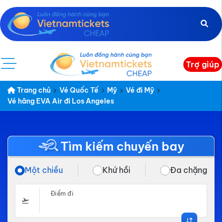
Trợ giúp
Trang chủ
Vé Quốc Tế
Mỹ
Vé đi Mỹ
Vé hãng EVA Air đi Los Angeles
Tìm kiếm chuyến bay
Một chiều
Khứ hồi
Đa chặng
Điểm đi