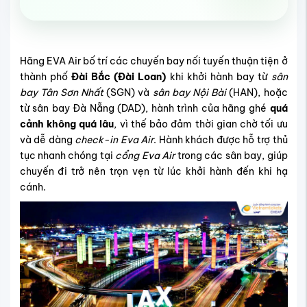
Hãng EVA Air bố trí các chuyến bay nối tuyến thuận tiện ở
thành phố
Đài Bắc (Đài Loan)
khi khởi hành bay từ
sân
bay Tân Sơn Nhất
(SGN) và
sân bay Nội Bài
(HAN), hoặc
từ sân bay Đà Nẵng (DAD), hành trình của hãng ghé
quá
cảnh không quá lâu
, vì thế bảo đảm thời gian chờ tối ưu
và dễ dàng
check-in Eva Air
. Hành khách được hỗ trợ thủ
tục nhanh chóng tại
cổng Eva Air
trong các sân bay, giúp
chuyến đi trở nên trọn vẹn từ lúc khởi hành đến khi hạ
cánh.